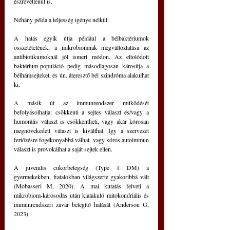
észrevétlenül is.
Néhány példa a teljesség igénye nélkül:
A hatás egyik útja például a bélbaktériumok 
összetételének, a mikrobiomnak megváltoztatása az 
antibiotikumoknál jól ismert módon. Az eltolódott 
baktérium-populáció pedig másodlagosan károsítja a 
bélhámsejteket, és ún. áteresztő bél szindróma alakulhat 
ki.
A másik út az immunrendszer működését 
befolyásolhatja: csökkenti a sejtes választ és/vagy a 
humorális választ is csökkentheti, vagy akár kórosan 
megnövekedett választ is kiválthat. Így a szervezet 
fertőzésre fogékonyabbá válhat, vagy kóros autoimmun 
választ is provokálhat a saját sejtek ellen.
A juvenilis cukorbetegség (Type 1 DM) a 
gyermekekben, fiatalokban világszerte gyakoribbá vált 
(Mobasseri M, 2020). A mai kutatás felveti a 
mikrobiom-károsodás után kialakuló mitokondriális és 
immunrendszeri zavar betegítő hatását (Anderson G, 
2023).