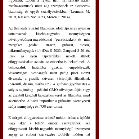
mecha-nizmusok miatt alig szerepelnek az élelmezés-
biztonsági és egyéb szabályozásokban (Leemans M, 
2019, Kassem NM 2023, Morén C 2014).
Az élelmezésre szánt állatoknak adott tápszerek gyakran 
tartalmaznak kisebb-nagyobb mennyiségben 
növényvédőszer-maradékokat (peszticideket) és más 
mérgeket (például atrazin, glifozát, dioxin, 
mikroműanyagok stb) (Das S 2023, Gangemi S 2016). 
Ezek az ilyen tápszerekkel nevelt állatok 
elfogyasztásakor azután az emberbe is bekerülnek. A 
behozataluk hazánkba gyakran engedélyezett, 
viszonylagos olcsóságuk miatt pedig piaci előnyt 
élveznek, a gazdák szívesen vásárolják állataiknak 
(baromfi, disznó, marha stb). A glifozát (glyphosate) – 
súlyos sejtméreg – például GMO növények útján vagy 
az ezekből készített tápszerben kerül az állatokba, majd 
az emberbe. A hazai importban a glifozáttal szennyezett 
szója mennyisége évi 750 ezer tonna.
E mérgek elfogyasztása érthető módon árthat a fejlődő 
vagy akár a felnőtt emberi szervezetnek. Az 
elfogyasztott kisebb-nagyobb mennyiségű szennyező 
anyag az emberi szervezetre többféle módon hat 