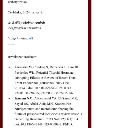
szabályozással.
Csobánka, 2024. január 8. 
dr. Beöthy-Molnár András
ideggyógyász szakorvos
(a kép forrása: 
itt
)
Hivatkozott irodalom:
Leemans M
, Couderq S, Demeneix B, Fini JB. 
Pesticides With Potential Thyroid Hormone-
Disrupting Effects: A Review of Recent Data. 
Front Endocrinol (Lausanne). 2019 Dec 
9;10:743. doi: 10.3389/fendo.2019.00743. 
PMID: 31920955; PMCID: PMC6915086.
Kassem NM
, Abdelmegid YA, El-Sayed MK, 
Sayed RS, Abdel-Aalla MH, Kassem HA. 
Nutrigenomics and microbiome shaping the 
future of personalized medicine: a review article. J 
Genet Eng Biotechnol. 2023 Nov 22;21(1):134. 
doi: 10.1186/s43141-023-00599-2. PMID: 