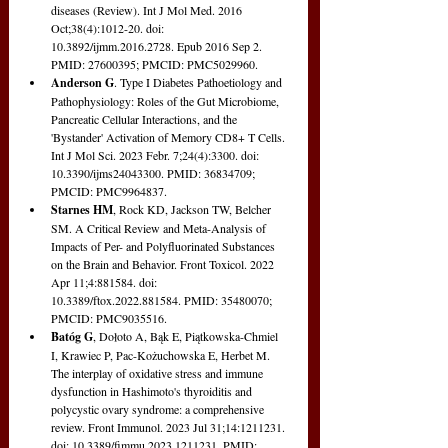
diseases (Review). Int J Mol Med. 2016 
Oct;38(4):1012-20. doi: 
10.3892/ijmm.2016.2728. Epub 2016 Sep 2. 
PMID: 27600395; PMCID: PMC5029960.
Anderson G
. Type I Diabetes Pathoetiology and 
Pathophysiology: Roles of the Gut Microbiome, 
Pancreatic Cellular Interactions, and the 
'Bystander' Activation of Memory CD8+ T Cells. 
Int J Mol Sci. 2023 Febr. 7;24(4):3300. doi: 
10.3390/ijms24043300. PMID: 36834709; 
PMCID: PMC9964837.
Starnes HM
, Rock KD, Jackson TW, Belcher 
SM. A Critical Review and Meta-Analysis of 
Impacts of Per- and Polyfluorinated Substances 
on the Brain and Behavior. Front Toxicol. 2022 
Apr 11;4:881584. doi: 
10.3389/ftox.2022.881584. PMID: 35480070; 
PMCID: PMC9035516.
Batóg G
, Dołoto A, Bąk E, Piątkowska-Chmiel 
I, Krawiec P, Pac-Kożuchowska E, Herbet M. 
The interplay of oxidative stress and immune 
dysfunction in Hashimoto's thyroiditis and 
polycystic ovary syndrome: a comprehensive 
review. Front Immunol. 2023 Jul 31;14:1211231. 
doi: 10.3389/fimmu.2023.1211231. PMID: 