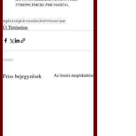
37588599; PMCID: PMC10426741.
egészségkárosodás
élelmiszeripar
Új Történelem
Friss bejegyzések
Az összes megtekintése