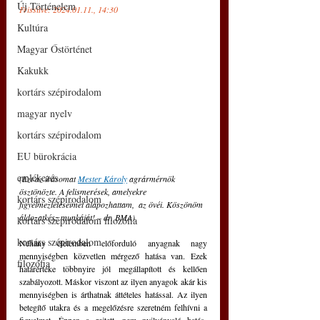
Új Történelem
Frissítve: 2024.01.11., 14:30
Kultúra
Magyar Őstörténet
Kakukk
kortárs szépirodalom
magyar nyelv
kortárs szépirodalom
EU bürokrácia
emlékezés
(Ezt az írásomat 
Mester Károly
 agrármérnök 
ösztönözte. A felismerések, amelyekre 
kortárs szépirodalom
figyelmeztetéseimet alapozhattam,  az övéi. Köszönöm 
áldozatkész munkáját! – dr. BMA)
kortárs szépirodalom filozófia
kortárs szépirodalom
Néhány élelemben előforduló anyagnak nagy 
mennyiségben közvetlen mérgező hatása van. Ezek 
filozófia
határértéke többnyire jól megállapított és kellően 
szabályozott. Máskor viszont az ilyen anyagok akár kis 
mennyiségben is árthatnak áttételes hatással. Az ilyen 
betegítő utakra és a megelőzésre szeretném felhívni a 
figyelmet. Éppen a rejtett, nem nyilvánvaló hatás-