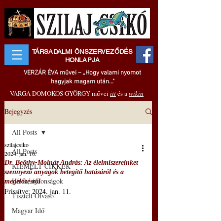
TÁRSADALMI ÖNSZERVEZŐDÉS
HONLAPJA
VERZÁR ÉVA művei – „Hogy valami nyomot
hagyjak magam után..."
VARGA DOMOKOS GYÖRGY művei
itt
és a
wikin
Bejegyzés
All Posts
szilajcsiko
All Posts
2024. jan. 10.
Dr. Beöthy-Molnár András: Az élelmiszereinket
KIEMELT CIKKEK
szennyező anyagok betegítő hatásáról és a
Hírek, újdonságok
megelőzésről
Frissítve:
2024. jan. 11.
Tisztelt Olvasó!
Magyar Idő