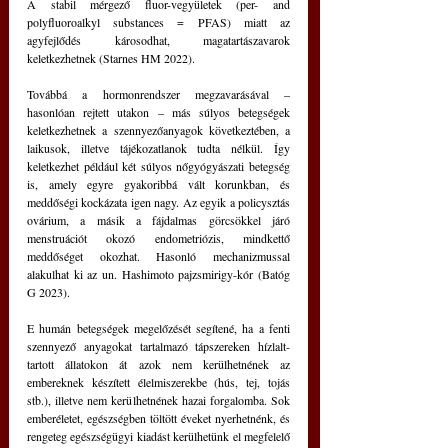
A stabil mérgező fluor-vegyületek (per- and 
polyfluoroalkyl substances = PFAS) miatt az 
agyfejlődés károsodhat, magatartászavarok 
keletkezhetnek (Starnes HM 2022).
Továbbá a hormonrendszer megzavarásával – 
hasonlóan rejtett utakon – más súlyos betegségek 
keletkezhetnek a szennyezőanyagok következtében, a 
laikusok, illetve tájékozatlanok tudta nélkül. Így 
keletkezhet például két súlyos nőgyógyászati betegség 
is, amely egyre gyakoribbá vált korunkban, és 
meddőségi kockázata igen nagy. Az egyik a policysztás 
ovárium, a másik a fájdalmas görcsökkel járó 
menstruációt okozó endometriózis, mindkettő 
meddőséget okozhat. Hasonló mechanizmussal 
alakulhat ki az un. Hashimoto pajzsmirigy-kór (Batóg 
G 2023).
E humán betegségek megelőzését segítené, ha a fenti 
szennyező anyagokat tartalmazó tápszereken hízlalt-
tartott állatokon át azok nem kerülhetnének az 
embereknek készített élelmiszerekbe (hús, tej, tojás 
stb.), illetve nem kerülhetnének hazai forgalomba. Sok 
emberéletet, egészségben töltött éveket nyerhetnénk, és 
rengeteg egészségügyi kiadást kerülhetünk el megfelelő 