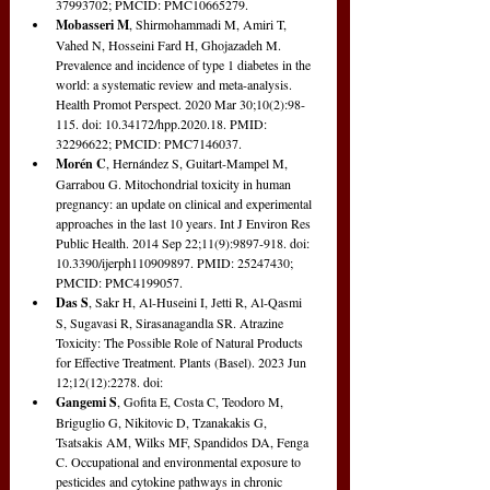
37993702; PMCID: PMC10665279.
Mobasseri M
, Shirmohammadi M, Amiri T, 
Vahed N, Hosseini Fard H, Ghojazadeh M. 
Prevalence and incidence of type 1 diabetes in the 
world: a systematic review and meta-analysis. 
Health Promot Perspect. 2020 Mar 30;10(2):98-
115. doi: 10.34172/hpp.2020.18. PMID: 
32296622; PMCID: PMC7146037.
Morén C
, Hernández S, Guitart-Mampel M, 
Garrabou G. Mitochondrial toxicity in human 
pregnancy: an update on clinical and experimental 
approaches in the last 10 years. Int J Environ Res 
Public Health. 2014 Sep 22;11(9):9897-918. doi: 
10.3390/ijerph110909897. PMID: 25247430; 
PMCID: PMC4199057.
Das S
, Sakr H, Al-Huseini I, Jetti R, Al-Qasmi 
S, Sugavasi R, Sirasanagandla SR. Atrazine 
Toxicity: The Possible Role of Natural Products 
for Effective Treatment. Plants (Basel). 2023 Jun 
12;12(12):2278. doi: 
Gangemi S
, Gofita E, Costa C, Teodoro M, 
Briguglio G, Nikitovic D, Tzanakakis G, 
Tsatsakis AM, Wilks MF, Spandidos DA, Fenga 
C. Occupational and environmental exposure to 
pesticides and cytokine pathways in chronic 