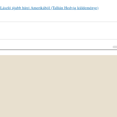
 László újabb hírei Amerikából (Tallián Hedvig küldeménye)