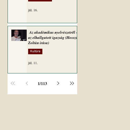
júl. 16.
Az akadémikus nyelvészetről –
az elhallgatott igazság (Hosszú
Zoltán írása)
Kultúra
júl. 11.
1
/
113