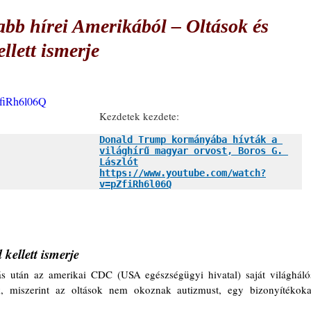
abb hírei Amerikából ‒ Oltások és
llett ismerje
ZfiRh6l06Q
Kezdetek kezdete:
Donald Trump kormányába hívták a 
világhírű magyar orvost, Boros G. 
Lászlót
https://www.youtube.com/watch?
v=pZfiRh6l06Q
kellett ismerje
s után az amerikai CDC (USA egészségügyi hivatal) saját világhálós
uk, miszerint az oltások nem okoznak autizmust, egy bizonyítékokat