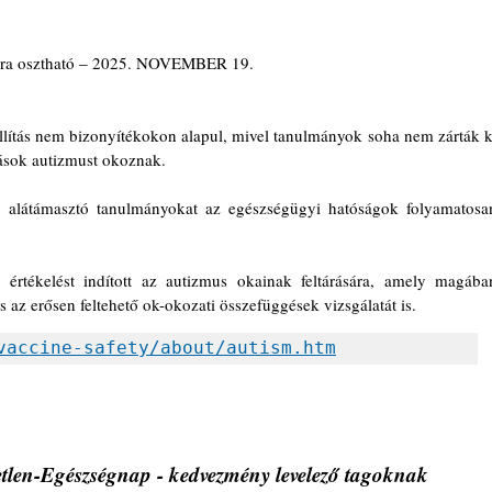
ra osztható ‒ 2025. NOVEMBER 19.
lítás nem bizonyítékokon alapul, mivel tanulmányok soha nem zárták ki
ások autizmust okoznak.
t alátámasztó tanulmányokat az egészségügyi hatóságok folyamatosan
értékelést indított az autizmus okainak feltárására, amely magában
és az erősen feltehető ok-okozati összefüggések vizsgálatát is.
vaccine-safety/about/autism.htm
len-Egészségnap - kedvezmény levelező tagoknak