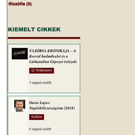
filozófia
(0)
0 bejegyzés
KIEMELT CIKKEK
VAXÓRIA KRÓNIKÁJA ‒ A
Korvid hadművelet és a
Láthatatlan Gépezet évtizede
Új Történelem
3 nappal ezelőtt
Darai Lajos:
Naplóbölcsességeim (2018)
Kultúra
6 nappal ezelőtt