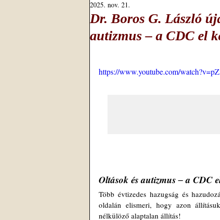
2025. nov. 21.
Dr. Boros G. László új
autizmus ‒ a CDC el ke
https://www.youtube.com/watch?v=p
Oltások és autizmus ‒ a CDC el 
Több évtizedes hazugság és hazudozá
oldalán elismeri, hogy azon állítás
nélkülöző alaptalan állítás!