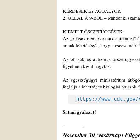
KÉRDÉSEK ÉS AGGÁLYOK 
2. OLDAL A 9-BŐL ‒ Mindenki számá
KIEMELT ÖSSZEFÜGGÉSEK:
Az „oltások nem okoznak autizmust” ál
annak lehetőségét, hogy a csecsemőolt
Az oltások és autizmus összefüggésé
figyelmen kívül hagyták.
Az egészségügyi minisztérium átfogó 
foglalja a lehetséges biológiai hatások 
https://www.cdc.gov/
Sátáni gyalázat!
November 30 (vasárnap) Függet