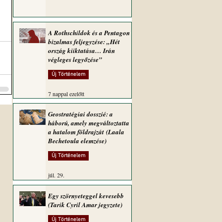
A Rothschildok és a Pentagon
bizalmas feljegyzése: „Hét
ország kiiktatása… Irán
végleges legyőzése”
Új Történelem
7 nappal ezelőtt
Geostratégiai dosszié: a
háború, amely megváltoztatta
a hatalom földrajzát (Laala
Bechetoula elemzése)
Új Történelem
júl. 29.
Egy szörnyeteggel kevesebb
(Tarik Cyril Amar jegyzete)
Új Történelem