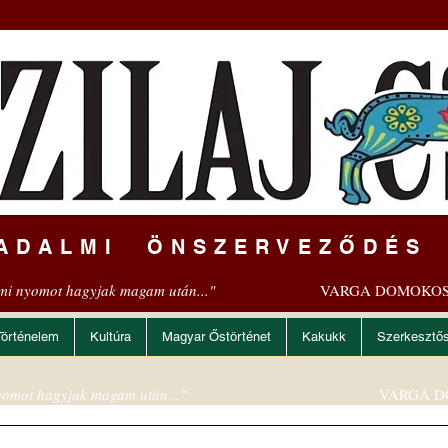
ADALMI ÖNSZERVEZŐDÉS
mi nyomot hagyjak magam után..."
VARGA DOMOKOS
Történelem
Kultúra
Magyar Őstörténet
Kakukk
Szerkesztő
omot hagyjak magam után..."
VARGA D