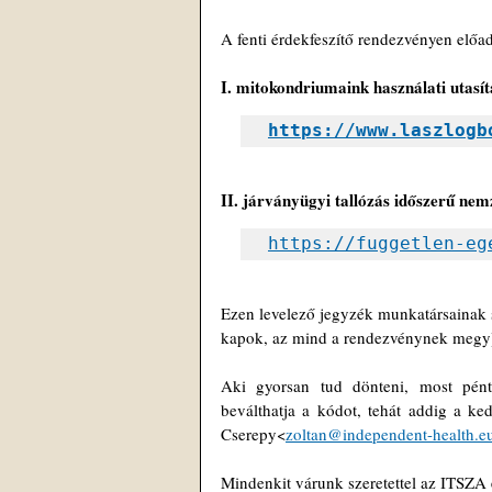
A fenti érdekfeszítő rendezvényen előa
I. mitokondriumaink használati utasít
https://www.laszlogb
II. járványügyi tallózás időszerű ne
https://fuggetlen-eg
Ezen levelező jegyzék munkatársainak
kapok, az mind a rendezvénynek megy
Aki gyorsan tud dönteni, most pénte
beválthatja a kódot, tehát addig a ke
Cserepy<
zoltan@independent-health.e
Mindenkit várunk szeretettel az ITS