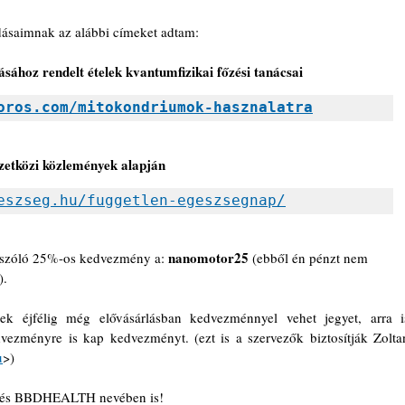
dásaimnak az alábbi címeket adtam:
ásához rendelt ételek kvantumfizikai főzési tanácsai
oros.com/mitokondriumok-hasznalatra
mzetközi közlemények alapján
eszseg.hu/fuggetlen-egeszsegnap/
nanomotor25
 szóló 25%-os kedvezmény a: 
 (ebből én pénzt nem 
).
k éjfélig még elővásárlásban kedvezménnyel vehet jegyet, arra is
dvezményre is kap kedvezményt. (ezt is a szervezők biztosítják Zoltan
u
>)
ZA és BBDHEALTH nevében is!