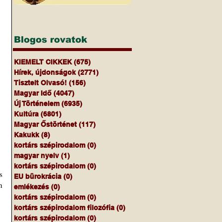
Blogos rovatok
KIEMELT CIKKEK
(675)
675 bejegyzés
Hírek, újdonságok
(2771)
2771 bejegyzés
Tisztelt Olvasó!
(156)
156 bejegyzés
Magyar Idő
(4047)
4047 bejegyzés
Új Történelem
(6935)
6935 bejegyzés
Kultúra
(6801)
6801 bejegyzés
Magyar Őstörténet
(117)
117 bejegyzés
Kakukk
(8)
8 bejegyzés
kortárs szépirodalom
(0)
0 bejegyzés
magyar nyelv
(1)
1 bejegyzés
kortárs szépirodalom
(0)
0 bejegyzés
 
EU bürokrácia
(0)
0 bejegyzés
 
emlékezés
(0)
0 bejegyzés
kortárs szépirodalom
(0)
0 bejegyzés
kortárs szépirodalom filozófia
(0)
0 bejegyzés
kortárs szépirodalom
(0)
0 bejegyzés