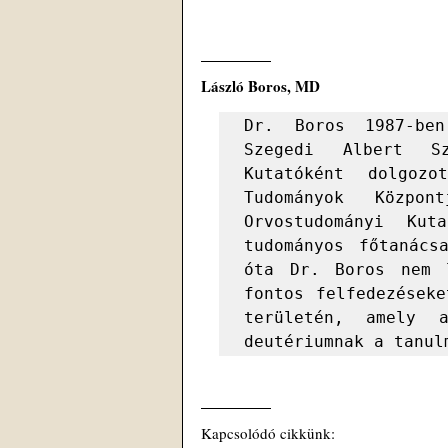
László Boros, MD
Dr. Boros 1987-ben
Szegedi Albert Sze
Kutatóként dolgoz
Tudományok Közpo
Orvostudományi Kut
tudományos főtanács
óta Dr. Boros nem l
fontos felfedezéseke
területén, amely a
deutériumnak a tanul
Kapcsolódó cikkünk: 