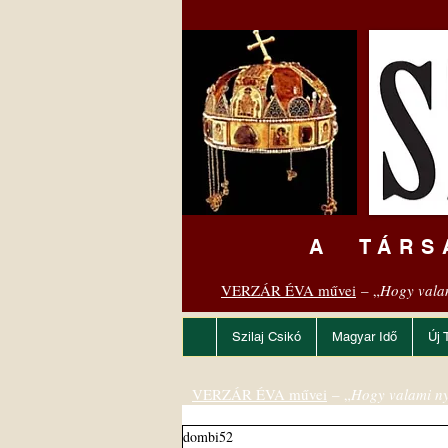
A TÁRS
VERZÁR ÉVA művei
– „
Hogy vala
Szilaj Csikó
Magyar Idő
Új 
VERZÁR ÉVA művei
– „
Hogy valami ny
dombi52