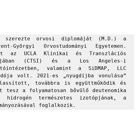
 szerezte orvosi diplomáját (M.D.) a 
nt-Györgyi Orvostudományi Egyetemen. 
ott az UCLA Klinikai és Transzlációs 
ntjában (CTSI) és a Los Angeles-i 
atóintézetben, valamint a SiDMAP, LLC 
adója volt. 2021-es „nyugdíjba vonulása” 
assított, továbbra is együttműködik és 
t tesz a folyamatosan bővülő deutenomika 
 hidrogén természetes izotópjának, a 
mányozásával foglalkozik.