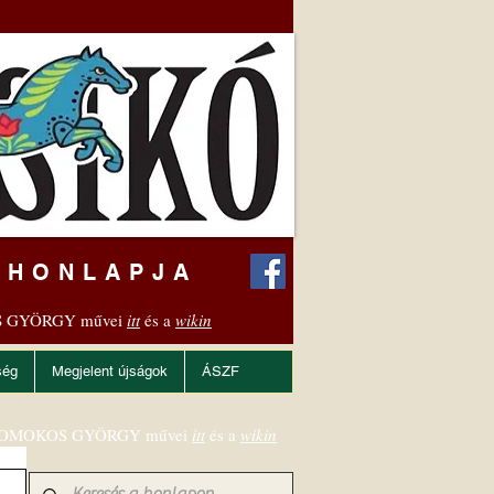
 HONLAPJA
 GYÖRGY művei
itt
és a
wikin
ség
Megjelent újságok
ÁSZF
OMOKOS GYÖRGY művei
itt
és a
wikin