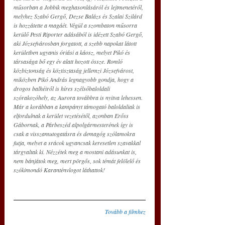
műsorban a Jobbik meghasonlásáról és lejtmenetéről, 
melyhez Szabó Gergő, Dezse Balázs és Szalai Szilárd 
is hozzátette a magáét. Végül a szombaton műsorra 
kerülő Pesti Riporter adásából is idézett Szabó Gergő, 
aki Józsefvárosban forgatott, a szebb napokat látott 
kerületben ugyanis óriási a káosz, melyet Pikó és 
társasága bő egy év alatt hozott össze. Romló 
közbiztonság és köztisztaság jellemzi Józsefvárost, 
miközben Pikó András legnagyobb gondja, hogy a 
drogos balhéiről is híres szélsőbaloldali 
szórakozóhely, az Aurora továbbra is nyitva lehessen. 
Már a korábban a kampányt támogató baloldaliak is 
elfordulnak a kerület vezetésétől, azonban Erőss 
Gábornak, a Párbeszéd alpolgármesterének így is 
csak a visszamutogatásra és demagóg szólamokra 
futja, melyet a srácok ugyancsak keresetlen szavakkal 
tárgyaltak ki. Nézzétek meg a mostani adásunkat is, 
nem bánjátok meg, mert pörgős, sok témát felölelő és 
szókimondó Karanténvlogot láthattok!
Tovább a filmhez