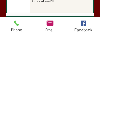
2 nappal ezelőtt
Darai Lajos: Naplóbölcsességeim
(2018)
Phone
Email
Facebook
Kultúra
6 nappal ezelőtt
A Rothschildok és a Pentagon
bizalmas feljegyzése: „Hét ország
kiiktatása… Irán végleges
legyőzése”
Új Történelem
6 nappal ezelőtt
Geostratégiai dosszié: a háború,
amely megváltoztatta a hatalom