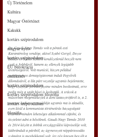
Új Történelem
Kultúra
Magyar Őstörténet
Kakukk
kortárs szépirodalom
Dr. Gaudi-Nagy Tamás volt a péntek esti 
magyar nyelv
Karanténvlog vendége, akivel Szabó Gergő, Dezse 
kortárs szépirodalom
Balázs és Szalai Szilárd kendőzetlenül beszélt nem 
csak a Jobbikról, hanem az ellenzék legújabb 
EU bürokrácia
kreténségeiről. Volt muníció, hiszen például 
momentumos demagógiavonat indult Fegyőrék 
emlékezés
állomásáról, a lila párt vezetője ugyanis bejelentette, 
kortárs szépirodalom
hogy százezer forintot fizetne minden beoltottnak, erre 
pedig még a saját hívei is leoltották. A srácok a 
kortárs szépirodalom filozófia
műsorban megemlékeztek a doni katasztrófáról is, a 2. 
magyar hadsereg tragédiája ugyanis ma is aktuális, 
kortárs szépirodalom
ezen kívül a kommunista történetírás hazugságait 
filozófia
érdemes minden lehetséges alkalommal cáfolni, és 
tiszteletet adni a hősöknek. Gaudi-Nagy Tamás 2010 
és 2014 között a Jobbik országgyűlési képviselője volt, 
kiábrándult a pártból, az úgynevezett néppártosodás 
számára is meghökkentő volt, így részletesen beszélt a 