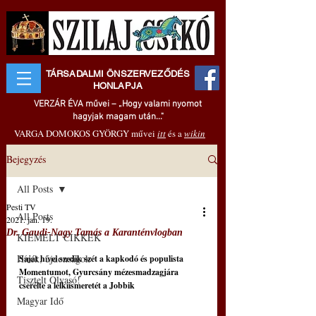
TÁRSADALMI ÖNSZERVEZŐDÉS
HONLAPJA
VERZÁR ÉVA művei – „Hogy valami nyomot
hagyjak magam után..."
VARGA DOMOKOS GYÖRGY művei
itt
és a
wikin
Bejegyzés
All Posts
Pesti TV
All Posts
2021. jan. 19.
Dr. Gaudi-Nagy Tamás a Karanténvlogban
KIEMELT CIKKEK
Hírek, újdonságok
Saját hívei szedik szét a kapkodó és populista 
Momentumot, Gyurcsány mézesmadzagjára 
Tisztelt Olvasó!
cserélte a lelkiismeretét a Jobbik
Magyar Idő