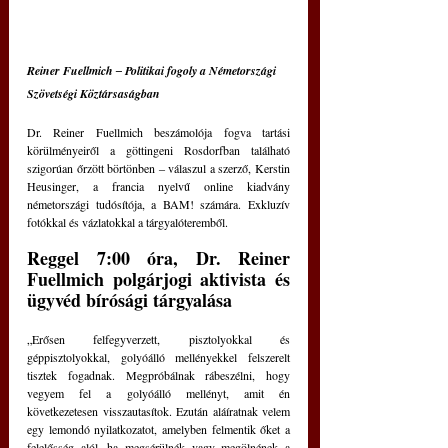
Reiner Fuellmich ‒ Politikai fogoly a Németországi 
Szövetségi Köztársaságban
Dr. Reiner Fuellmich beszámolója fogva tartási 
körülményeiről a göttingeni Rosdorfban található 
szigorúan őrzött börtönben ‒ válaszul a szerző, Kerstin 
Heusinger, a francia nyelvű online kiadvány 
németországi tudósítója, a BAM! számára. Exkluzív 
fotókkal és vázlatokkal a tárgyalóteremből.
Reggel 7:00 óra, Dr. Reiner 
Fuellmich polgárjogi aktivista és 
ügyvéd bírósági tárgyalása
„Erősen felfegyverzett, pisztolyokkal és 
géppisztolyokkal, golyóálló mellényekkel felszerelt 
tisztek fogadnak. Megpróbálnak rábeszélni, hogy 
vegyem fel a golyóálló mellényt, amit én 
következetesen visszautasítok. Ezután aláíratnak velem 
egy lemondó nyilatkozatot, amelyben felmentik őket a 
felelősség alól, ha megsérülnék vagy megölnének a 