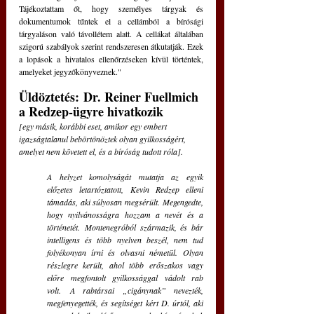
Tájékoztattam őt, hogy személyes tárgyak és 
dokumentumok tűntek el a cellámból a bírósági 
tárgyaláson való távollétem alatt. A cellákat általában 
szigorú szabályok szerint rendszeresen átkutatják. Ezek 
a lopások a hivatalos ellenőrzéseken kívül történtek, 
amelyeket jegyzőkönyveznek."
Üldöztetés:
Dr. Reiner Fuellmich 
a Redzep-ügyre hivatkozik 
[egy másik, korábbi eset, amikor egy embert 
igazságtalanul bebörtönöztek olyan gyilkosságért, 
amelyet nem követett el, és a bíróság tudott róla].
A helyzet komolyságát mutatja az egyik 
előzetes letartóztatott, Kevin Redzep elleni 
támadás, aki súlyosan megsérült. Megengedte, 
hogy nyilvánosságra hozzam a nevét és a 
történetét. Montenegróból származik, és bár 
intelligens és több nyelven beszél, nem tud 
folyékonyan írni és olvasni németül. Olyan 
részlegre került, ahol több erőszakos vagy 
előre megfontolt gyilkossággal vádolt rab 
volt. A rabtársai „cigánynak” nevezték, 
megfenyegették, és segítséget kért D. úrtól, aki 