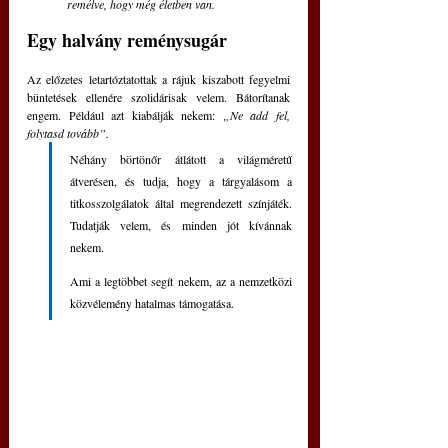
remélve, hogy még életben van.
Egy halvány reménysugár
Az előzetes letartóztatottak a rájuk kiszabott fegyelmi 
büntetések ellenére szolidárisak velem. Bátorítanak 
engem. Például azt kiabálják nekem: 
„Ne add fel, 
folytasd tovább”.
Néhány börtönőr átlátott a világméretű 
átverésen, és tudja, hogy a tárgyalásom a 
titkosszolgálatok által megrendezett színjáték. 
Tudatják velem, és minden jót kívánnak 
nekem.
Ami a legtöbbet segít nekem, az a nemzetközi 
közvélemény hatalmas támogatása.