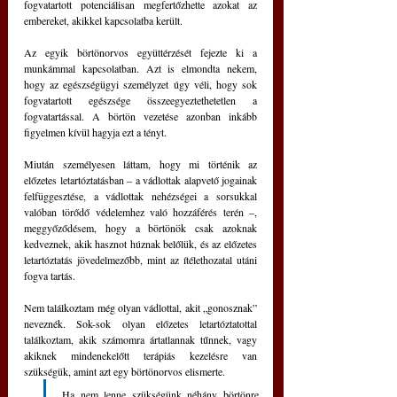
fogvatartott potenciálisan megfertőzhette azokat az 
embereket, akikkel kapcsolatba került.
Az egyik börtönorvos együttérzését fejezte ki a 
munkámmal kapcsolatban. Azt is elmondta nekem, 
hogy az egészségügyi személyzet úgy véli, hogy sok 
fogvatartott egészsége összeegyeztethetetlen a 
fogvatartással. A börtön vezetése azonban inkább 
figyelmen kívül hagyja ezt a tényt.
Miután személyesen láttam, hogy mi történik az 
előzetes letartóztatásban ‒ a vádlottak alapvető jogainak 
felfüggesztése, a vádlottak nehézségei a sorsukkal 
valóban törődő védelemhez való hozzáférés terén ‒, 
meggyőződésem, hogy a börtönök csak azoknak 
kedveznek, akik hasznot húznak belőlük, és az előzetes 
letartóztatás jövedelmezőbb, mint az ítélethozatal utáni 
fogva tartás.
Nem találkoztam még olyan vádlottal, akit „gonosznak” 
neveznék. Sok-sok olyan előzetes letartóztatottal 
találkoztam, akik számomra ártatlannak tűnnek, vagy 
akiknek mindenekelőtt terápiás kezelésre van 
szükségük, amint azt egy börtönorvos elismerte.
Ha nem lenne szükségünk néhány börtönre 