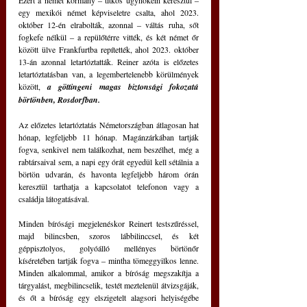
egy mexikói német képviseletre csalta, ahol 2023. 
október 12-én elrabolták, azonnal ‒ váltás ruha, sőt 
fogkefe nélkül ‒ a repülőtérre vitték, és két német őr 
között ülve Frankfurtba repítették, ahol 2023. október 
13-án azonnal letartóztatták. Reiner azóta is előzetes 
letartóztatásban van, a legembertelenebb körülmények 
között, 
a göttingeni magas biztonsági fokozatú 
börtönben, Rosdorfban.
Az előzetes letartóztatás Németországban átlagosan hat 
hónap, legfeljebb 11 hónap. Magánzárkában tartják 
fogva, senkivel nem találkozhat, nem beszélhet, még a 
rabtársaival sem, a napi egy órát egyedül kell sétálnia a 
börtön udvarán, és havonta legfeljebb három órán 
keresztül tarthatja a kapcsolatot telefonon vagy a 
családja látogatásával.
Minden bírósági megjelenéskor Reinert testszűréssel, 
majd bilincsben, szoros lábbilinccsel, és két 
géppisztolyos, golyóálló mellényes börtönőr 
kíséretében tartják fogva ‒ mintha tömeggyilkos lenne. 
Minden alkalommal, amikor a bíróság megszakítja a 
tárgyalást, megbilincselik, testét meztelenül átvizsgáják, 
és őt a bíróság egy elszigetelt alagsori helyiségébe 