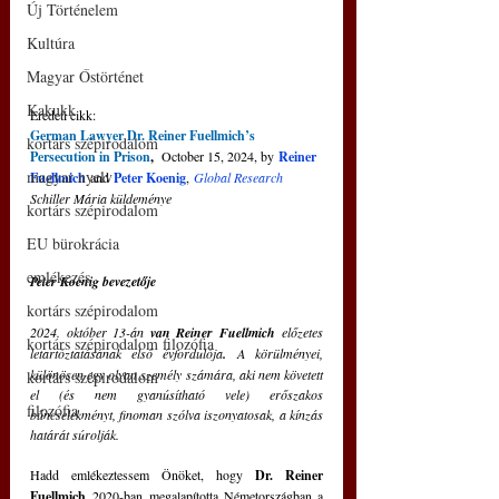
Új Történelem
Kultúra
Magyar Őstörténet
Kakukk
Eredeti cikk: 
German Lawyer Dr. Reiner Fuellmich’s 
kortárs szépirodalom
Persecution in Prison
, 
 October 15, 2024, by 
Reiner 
magyar nyelv
Fuellmich
 and 
Peter Koenig
, 
Global Research
Schiller Mária küldeménye
kortárs szépirodalom
EU bürokrácia
emlékezés
Peter Koenig bevezetője
kortárs szépirodalom
2024. október 13-án 
van Reiner Fuellmich
 előzetes 
kortárs szépirodalom filozófia
letartóztatásának első évfordulója
.
A körülményei, 
különösen egy olyan személy számára, aki nem követett 
kortárs szépirodalom
el (és nem gyanúsítható vele) erőszakos 
filozófia
bűncselekményt, finoman szólva iszonyatosak, a kínzás 
határát súrolják.
Hadd emlékeztessem Önöket, hogy 
Dr. Reiner 
Fuellmich
 2020-ban megalapította Németországban a 