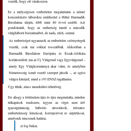
vezetik, hogy ott várakozzon.
Ez a mélységesen embertelen megaláztatás a német 
koncentrációs táborokra emlékeztet a Hitler Harmadik 
Birodalma idején, több mint 80 évvel ezelőtt. Azt 
gondolnánk, hogy az emberiség tanult a második 
világháború borzalmaiból, de nada, zilch, semmi.
Az emberiséget ugyanazok az embertelen szörnyetegek 
vezetik, csak ma sokkal rosszabbak. Akkoriban a 
Harmadik Birodalom Európára és Észak-Afrikára 
korlátozódott; ma az Új Világrend vagy Egyvilágrend ‒ 
amely Egy Világkormánnyá akar válni, és amelyben 
Németország ismét vezető szerepet játszik ‒, az egész 
világra kiterjed, mind a 193 ENSZ-tagállamra.
Úgy tűnik, nincs menekülési lehetőség.
De ahogy a történelem újra és újra megmutatta, minden 
túlkapások rendszere, legyen az véget nem érő 
igazságtalanság, háborús atrocitások, irtózatos 
embertelenség kínzással, korrupcióval és népirtással, 
amelynek nincsenek határai, 
el fog bukni. 