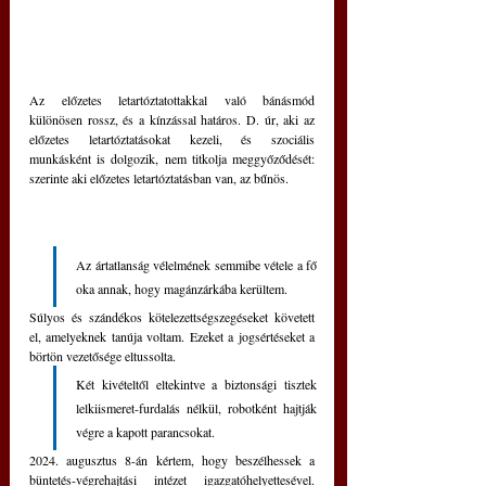
Az előzetes letartóztatottakkal való bánásmód 
különösen rossz, és a kínzással határos. D. úr, aki az 
előzetes letartóztatásokat kezeli, és szociális 
munkásként is dolgozik, nem titkolja meggyőződését: 
szerinte aki előzetes letartóztatásban van, az bűnös.
Az ártatlanság vélelmének semmibe vétele a fő 
oka annak, hogy magánzárkába kerültem.
Súlyos és szándékos kötelezettségszegéseket követett 
el, amelyeknek tanúja voltam. Ezeket a jogsértéseket a 
börtön vezetősége eltussolta. 
Két kivételtől eltekintve a biztonsági tisztek 
lelkiismeret-furdalás nélkül, robotként hajtják 
végre a kapott parancsokat.
2024. augusztus 8-án kértem, hogy beszélhessek a 
büntetés-végrehajtási intézet igazgatóhelyettesével. 