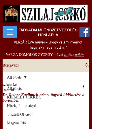
TÁRSADALMI ÖNSZERVEZŐDÉS
HONLAPJA
VERZÁR ÉVA művei – „Hogy valami nyomot
hagyjak magam után..."
VARGA DOMOKOS GYÖRGY művei
itt
és a
wikin
Bejegyzés
All Posts
szilajcsiko
All Posts
2024. okt. 17.
Dr. Reiner Fuellmich német ügyvéd üldöztetése a
KIEMELT CIKKEK
börtönben
Hírek, újdonságok
Tisztelt Olvasó!
Magyar Idő