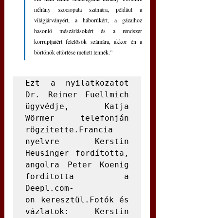
néhány szociopata számára, például a 
világjárványért, a háborúkért, a gázaihoz 
hasonló mészárlásokért és a rendszer 
korruptjaiért felelősök számára, akkor én a 
börtönök eltörlése mellett lennék.”
Ezt a nyilatkozatot 
Dr. Reiner Fuellmich 
ügyvédje, Katja 
Wörmer telefonján 
rögzítette.Francia 
nyelvre Kerstin 
Heusinger fordította, 
angolra Peter Koenig 
fordította a 
Deepl.com-
on keresztül.Fotók és 
vázlatok: Kerstin 