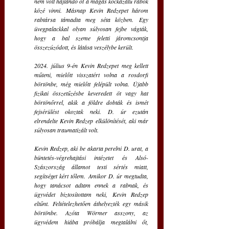
nem volt hajlandó őt a magas kockázatú rabok 
közé vinni. Másnap Kevin Redzepet három 
rabtársa támadta meg séta közben. Egy 
üvegpalackkal olyan súlyosan fejbe vágták, 
hogy a bal szeme feletti járomcsontja 
összezúzódott, és látása veszélybe került.
2024. július 9-én Kevin Redzepet meg kellett 
műteni, mielőtt visszatért volna a rosdorfi 
börtönbe, még mielőtt felépült volna. Újabb 
fizikai összetűzésbe keveredett öt vagy hat 
börtönőrrel, akik a földre dobták és ismét 
fejsérülést okoztak neki. D. úr ezután 
elrendelte Kevin Redzep elkülönítését, aki már 
súlyosan traumatizált volt.
Kevin Redzep, aki be akarta perelni D. urat, a 
büntetés-végrehajtási intézetet és Alsó-
Szászország államot testi sértés miatt, 
segítséget kért tőlem. Amikor D. úr megtudta, 
hogy tanácsot adtam ennek a rabnak, és 
ügyvédet biztosítottam neki, Kevin Redzep 
eltűnt. Feltételezhetően áthelyezték egy másik 
börtönbe. Azóta Wörmer asszony, az 
ügyvédem hiába próbálja megtalálni őt, 