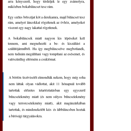
arra kényszerít, hogy térdeljek le egy zsámolyra, 
miközben bokabilincset tesz rám.
Egy széles bőrszíjat köt a derekamra, majd bilincset tesz 
rám, amelyet láncokkal rögzítenek az övhöz, amelyeket 
viszont egy nagy lakattal rögzítenek.
A bokabilincsek miatt nagyon kis lépéseket kell 
tennem, ami megnehezíti a be- és kiszállást a 
szállítójárműből. Ha így megbilincselve megbotlanék, 
nem tudnám megállítani vagy tompítani az esésemet, és 
valószínűleg eltörném a csuklómat.
A börtön tisztviselői elmondták nekem, hogy még soha 
nem láttak olyan vádlottat, akit 11 hónapnál tovább 
tartottak előzetes letartóztatásban egy egyszerű 
bűncselekmény miatt (és nem súlyos bűncselekmény 
vagy terrorcselekmény miatt), akit magánzárkában 
tartottak, és mindenekelőtt kéz- és lábbilincsben hoztak 
a bírósági tárgyalásokra.