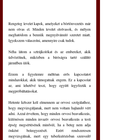
Rengeteg levelet kapok, amelyeket a börtönvezetés már 
nem olvas el. Minden levelet elolvasok, és mélyen 
meghatódom a bennük megnyilvánuló szeretet miatt. 
Igyekszem válaszolni, amennyire csak tudok.
Néha látom a sztrájkolókat és az embereket, akik 
üdvözölnek, miközben a bíróságra tartó szállító 
járműben ülök.
Érzem a figyelemre méltóan erős kapcsolatot 
mindazokkal, akik támogatnak engem. Ez a kapcsolat 
az, ami lehetővé teszi, hogy együtt legyőzzük a 
megpróbáltatásokat.
Hetente kétszer kell elmennem az orvosi szolgálathoz, 
hogy megvizsgáljanak, mert nem voltam hajlandó vért 
adni. Azzal érveltem, hogy minden orvosi beavatkozás, 
különösen minden invazív orvosi beavatkozás a testi 
épség megsértésének minősül, ha a beteg nem adja 
önként beleegyezését. Ezért rendszeresen 
megvizsgálnak, mert egy tuberkulózisban szenvedő 