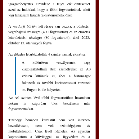
igazgatóhelyettes elrendelte a teljes elkülönítésemet 
azzal az indokkal, hogy a többi fogvatartottnak adott 
jogi tanácsaim lázadásra ösztönözhetik őket.
A 
rosdorfi börtön
 két részre van osztva: a büntetés-
végrehajtási részlegre (400 fogvatartott) és az előzetes 
letartóztatási részlegre (80 fogvatartott), ahol 2023. 
október 13. óta vagyok fogva.
Az előzetes letartóztatottak 4 szintre vannak elosztva. 
A különösen veszélyesnek vagy 
kiszolgáltatottnak ítélt személyeket az A0 
szinten különítik el, ahol a biztonságot 
fokozzák és további korlátozásokat vezetnek 
be. Engem is ide helyeztek.
Az A0 szinten lévő többi fogvatartotthoz hasonlóan 
nekem is szigorúan tilos beszélnem más 
fogvatartottakkal.
Tizenegy hónapon keresztül nem volt internet-
hozzáférésem, nem volt számítógépem és 
mobiltelefonom. Csak tévét nézhetek. Az egyetlen 
kapcsolatom a külvilággal, az ügyvédem és a 