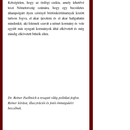
Kétségtelen, hogy az ördögi szekta, amely lehetővé 
teszi Németország számára, hogy egy becsületes 
állampolgárt ilyen szörnyű börtönkörülmények között 
tartson fogva, el akar ijeszteni és el akar hallgattatni 
mindenkit, aki felemeli szavát a német kormány és vele 
együtt más nyugati kormányok által elkövetett és még 
mindig elkövetett bűnök ellen.
Dr. Reiner Fuellmich a nyugati világ politikai foglya. 
Reiner leírása, illusztrációi és fotói önmagukért 
beszélnek.