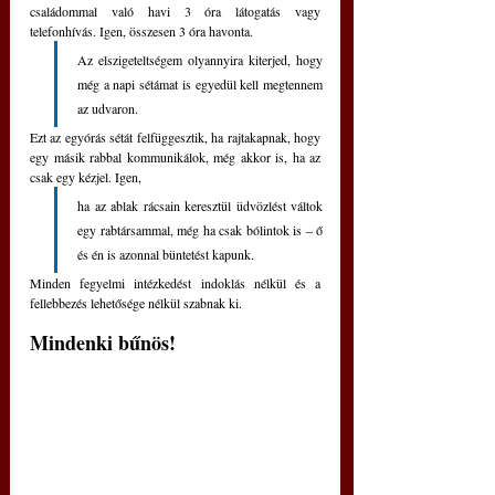
családommal való havi 3 óra látogatás vagy 
telefonhívás. Igen, összesen 3 óra havonta.
Az elszigeteltségem olyannyira kiterjed, hogy 
még a napi sétámat is egyedül kell megtennem 
az udvaron.
Ezt az egyórás sétát felfüggesztik, ha rajtakapnak, hogy 
egy másik rabbal kommunikálok, még akkor is, ha az 
csak egy kézjel. Igen, 
ha az ablak rácsain keresztül üdvözlést váltok 
egy rabtársammal, még ha csak bólintok is ‒ ő 
és én is azonnal büntetést kapunk.
Minden fegyelmi intézkedést indoklás nélkül és a 
fellebbezés lehetősége nélkül szabnak ki.
Mindenki bűnös!