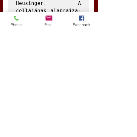
Heusinger. A 
cellájának alaprajza: 
Dr. Reiner Fuellmich. 
Phone
Email
Facebook
Kattintson ide az 
eredeti német nyelvű 
változat 
elolvasásához
.Ez a 
beszámoló először 
(franciául) a 
BAM!
NEWS
 oldalon 
jelent meg. Az összes 
illusztráció az 
eredeti német cikkben 
látható.
Peter Koenig 
geopolitikai elemző, 
a Világbank és az 
Egészségügyi 