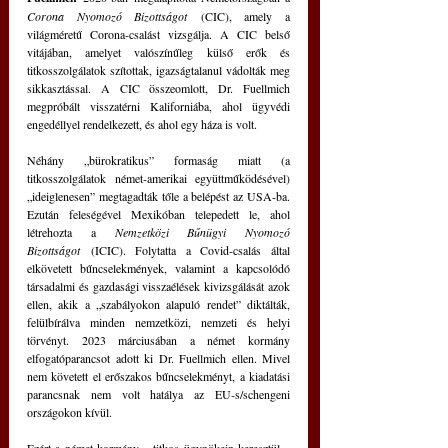
Corona Nyomozó Bizottságot
 (CIC), amely a 
világméretű Corona-csalást vizsgálja. A CIC belső 
vitájában, amelyet valószínűleg külső erők és 
titkosszolgálatok szítottak, igazságtalanul vádolták meg 
sikkasztással. A CIC összeomlott, Dr. Fuellmich 
megpróbált visszatérni Kaliforniába, ahol ügyvédi 
engedéllyel rendelkezett, és ahol egy háza is volt.
Néhány „bürokratikus” formaság miatt (a 
titkosszolgálatok német-amerikai együttműködésével) 
„ideiglenesen” megtagadták tőle a belépést az USA-ba. 
Ezután feleségével Mexikóban telepedett le, ahol 
létrehozta a 
Nemzetközi Bűnügyi Nyomozó 
Bizottságot
 (ICIC). Folytatta a Covid-csalás által 
elkövetett bűncselekmények, valamint a kapcsolódó 
társadalmi és gazdasági visszaélések kivizsgálását azok 
ellen, akik a „szabályokon alapuló rendet” diktálták, 
felülbírálva minden nemzetközi, nemzeti és helyi 
törvényt. 2023 márciusában a német kormány 
elfogatóparancsot adott ki Dr. Fuellmich ellen. Mivel 
nem követett el erőszakos bűncselekményt, a kiadatási 
parancsnak nem volt hatálya az EU-s/schengeni 
országokon kívül.
Ezért a német kormány ‒ titkos ügynökein keresztül ‒ 