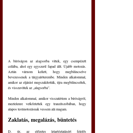
A bíróságon az alagsorba vittek, egy csempézett 
cellába, ahol egy egyszerű fapad állt. Újabb motozás. 
Aztán várnom kellett, hogy megbilincselve 
bevezessenek a tárgyalóterembe. Minden alkalommal, 
amikor az eljárást megszakították, újra megbilincseltek, 
és visszavittek az „alagsorba”.
Minden alkalommal, amikor visszatértem a bíróságról, 
meztelenre vetkőztettek egy tranzitszobában, hogy 
alapos testmotozásnak vessem alá magam.
Zaklatás, megalázás, büntetés
D. úr, az előzetes letartóztatásért felelős 