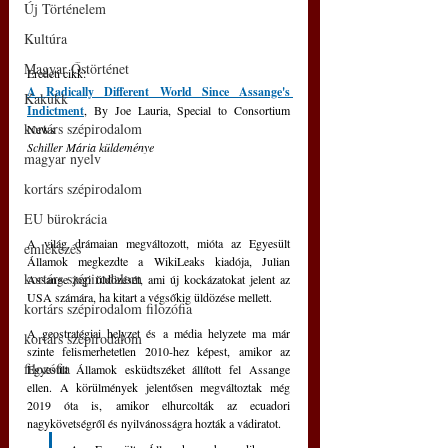
Új Történelem
Kultúra
Magyar Őstörténet
Eredeti cikk: 
A Radically Different World Since Assange's 
Kakukk
Indictment
, By Joe Lauria, Special to Consortium 
kortárs szépirodalom
News
Schiller Mária küldeménye
magyar nyelv
kortárs szépirodalom
EU bürokrácia
A világ drámaian megváltozott, mióta az Egyesült 
emlékezés
Államok megkezdte a WikiLeaks kiadója, Julian 
kortárs szépirodalom
Assange jogi üldözését, ami új kockázatokat jelent az 
USA számára, ha kitart a végsőkig üldözése mellett.
kortárs szépirodalom filozófia
A geostratégiai helyzet és a média helyzete ma már 
kortárs szépirodalom
szinte felismerhetetlen 2010-hez képest, amikor az 
filozófia
Egyesült Államok esküdtszéket állított fel Assange 
ellen. A körülmények jelentősen megváltoztak még 
2019 óta is, amikor elhurcolták az ecuadori 
nagykövetségről és nyilvánosságra hozták a vádiratot.