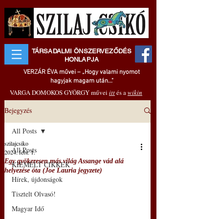
TÁRSADALMI ÖNSZERVEZŐDÉS
HONLAPJA
VERZÁR ÉVA művei – „Hogy valami nyomot
hagyjak magam után..."
VARGA DOMOKOS GYÖRGY művei
itt
és a
wikin
Bejegyzés
All Posts
szilajcsiko
All Posts
2024. febr. 1.
Egy gyökeresen más világ Assange vád alá
KIEMELT CIKKEK
helyezése óta (Joe Lauria jegyzete)
Hírek, újdonságok
Tisztelt Olvasó!
Magyar Idő