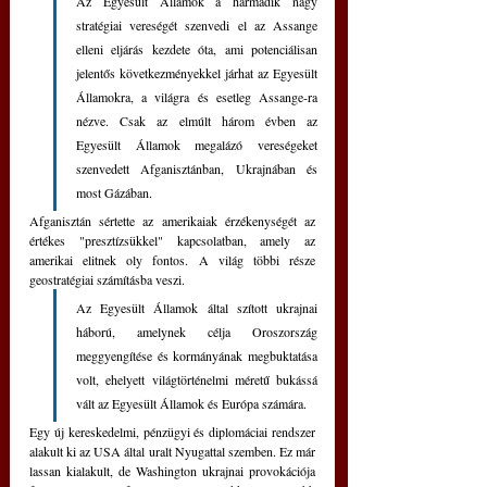
Az Egyesült Államok a harmadik nagy 
stratégiai vereségét szenvedi el az Assange 
elleni eljárás kezdete óta, ami potenciálisan 
jelentős következményekkel járhat az Egyesült 
Államokra, a világra és esetleg Assange-ra 
nézve. Csak az elmúlt három évben az 
Egyesült Államok megalázó vereségeket 
szenvedett Afganisztánban, Ukrajnában és 
most Gázában.
Afganisztán sértette az amerikaiak érzékenységét az 
értékes "presztízsükkel" kapcsolatban, amely az 
amerikai elitnek oly fontos. A világ többi része 
geostratégiai számításba veszi. 
Az Egyesült Államok által szított ukrajnai 
háború, amelynek célja Oroszország 
meggyengítése és kormányának megbuktatása 
volt, ehelyett világtörténelmi méretű bukássá 
vált az Egyesült Államok és Európa számára. 
Egy új kereskedelmi, pénzügyi és diplomáciai rendszer 
alakult ki az USA által uralt Nyugattal szemben. Ez már 
lassan kialakult, de Washington ukrajnai provokációja 