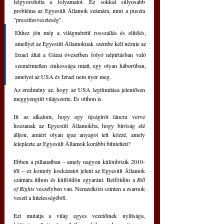
felgyorsította a folyamatot. Ez sokkal súlyosabb 
probléma az Egyesült Államok számára, mint a puszta 
"presztízsveszteség". 
Ehhez jön még a világméretű rosszallás és elítélés, 
amellyel az Egyesült Államoknak szembe kell néznie az 
Izrael által a Gázai övezetben folyó népirtásban való 
szemérmetlen cinkossága miatt, egy olyan háborúban, 
amelyet az USA és Izrael nem nyer meg. 
Az eredmény az, hogy az USA legitimitása jelentősen 
meggyengült világszerte. És otthon is. 
Itt az alkalom, hogy egy újságírót láncra verve 
hozzanak az Egyesült Államokba, hogy bíróság elé 
álljon, amiért olyan igaz anyagot tett közzé, amely 
leleplezte az Egyesült Államok korábbi bűntetteit?
Ebben a pillanatban – amely nagyon különbözik 2010-
től – ez komoly kockázatot jelent az Egyesült Államok 
számára itthon és külföldön egyaránt. Belföldön a 
Bill 
of Rights
 veszélyben van. Nemzetközi szinten a zsarnok 
veszít a hitelességéből.
Ezt mutatja a világ egyes vezetőinek nyíltsága, 