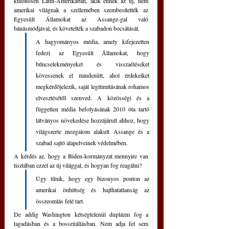
különösen Latin-Amerikában, akik ennek az új, nem 
amerikai világnak a szellemében szembesítették az 
Egyesült Államokat az Assange-gal való 
bánásmódjával, és követelték a szabadon bocsátását.
A hagyományos média, amely kifejezetten 
fedezi az Egyesült Államokat, hogy 
bűncselekményeket és visszaéléseket 
kövessenek el mindenütt, ahol érdekeiket 
megkérdőjelezik, saját legitimitásának rohamos 
elvesztésétől szenved. A közösségi és a 
független média befolyásának 2010 óta tartó 
látványos növekedése hozzájárult ahhoz, hogy 
világszerte mozgalom alakult Assange és a 
szabad sajtó alapelveinek védelmében. 
A kérdés az, hogy a Biden-kormányzat mennyire van 
tisztában ezzel az új világgal, és hogyan fog reagálni?
Úgy tűnik, hogy egy bizonyos ponton az 
amerikai önhittség és hajthatatlanság az 
összeomlás felé tart. 
De addig Washington kétségtelenül duplázni fog a 
tagadásban és a bosszúállásban. Nem adja fel sem 