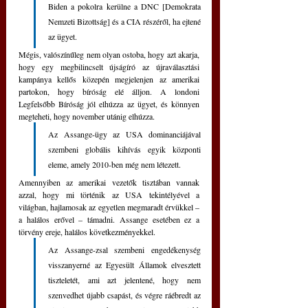
Biden a pokolra kerülne a DNC [Demokrata 
Nemzeti Bizottság] és a CIA részéről, ha ejtené 
az ügyet.
Mégis, valószínűleg nem olyan ostoba, hogy azt akarja, 
hogy egy megbilincselt újságíró az újraválasztási 
kampánya kellős közepén megjelenjen az amerikai 
partokon, hogy bíróság elé álljon. A londoni 
Legfelsőbb Bíróság jól elhúzza az ügyet, és könnyen 
megteheti, hogy november utánig elhúzza.
Az Assange-ügy az USA dominanciájával 
szembeni globális kihívás egyik központi 
eleme, amely 2010-ben még nem létezett.
Amennyiben az amerikai vezetők tisztában vannak 
azzal, hogy mi történik az USA tekintélyével a 
világban, hajlamosak az egyetlen megmaradt érvükkel – 
a halálos erővel – támadni. Assange esetében ez a 
törvény ereje, halálos következményekkel.
Az Assange-zsal szembeni engedékenység 
visszanyerné az Egyesült Államok elvesztett 
tiszteletét, ami azt jelentené, hogy nem 
szenvedhet újabb csapást, és végre ráébredt az 