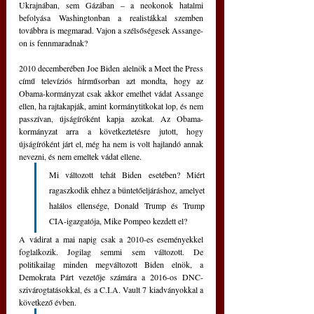
Ukrajnában, sem Gázában – a neokonok hatalmi 
befolyása Washingtonban a realistákkal szemben 
továbbra is megmarad. Vajon a szélsőségesek Assange-
on is fennmaradnak?
2010 decemberében Joe Biden alelnök a Meet the Press 
című televíziós hírműsorban azt mondta, hogy az 
Obama-kormányzat csak akkor emelhet vádat Assange 
ellen, ha rajtakapják, amint kormánytitkokat lop, és nem 
passzívan, újságíróként kapja azokat. Az Obama-
kormányzat arra a következtetésre jutott, hogy 
újságíróként járt el, még ha nem is volt hajlandó annak 
nevezni, és nem emeltek vádat ellene. 
Mi változott tehát Biden esetében? Miért 
ragaszkodik ehhez a büntetőeljáráshoz, amelyet 
halálos ellensége, Donald Trump és Trump 
CIA-igazgatója, Mike Pompeo kezdett el?
A vádirat a mai napig csak a 2010-es eseményekkel 
foglalkozik. Jogilag semmi sem változott. De 
politikailag minden megváltozott Biden elnök, a 
Demokrata Párt vezetője számára a 2016-os DNC-
szivárogtatásokkal, és a C.I.A. Vault 7 kiadványokkal a 
következő évben.