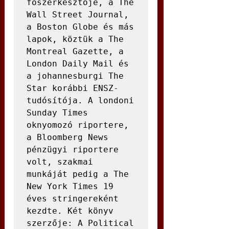
főszerkesztője, a The 
Wall Street Journal, 
a Boston Globe és más 
lapok, köztük a The 
Montreal Gazette, a 
London Daily Mail és 
a johannesburgi The 
Star korábbi ENSZ-
tudósítója. A londoni 
Sunday Times 
oknyomozó riportere, 
a Bloomberg News 
pénzügyi riportere 
volt, szakmai 
munkáját pedig a The 
New York Times 19 
éves stringereként 
kezdte. Két könyv 
szerzője: A Political 