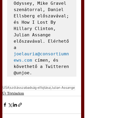
Odyssey, Mike Gravel 
szenátorral, Daniel 
Ellsberg előszavával; 
és How I Lost By 
Hillary Clinton, 
Julian Assange 
előszavával. Elérhető 
a 
joelauria@consortiumn
ews.com
 címen, és 
követhető a Twitteren 
@unjoe.
USA
szólásszabadság elfojtása
Julian Assange
Új Történelem