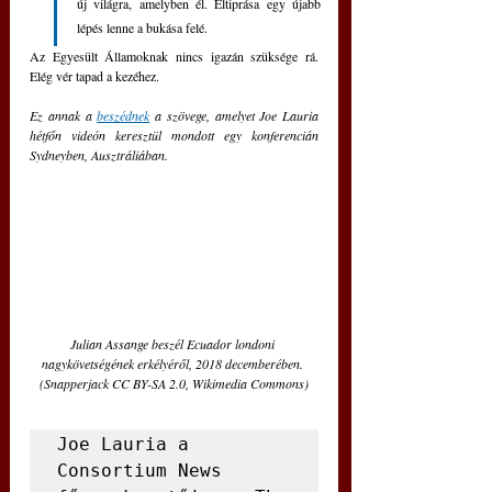
új világra, amelyben él. Eltiprása egy újabb 
lépés lenne a bukása felé.
Az Egyesült Államoknak nincs igazán szüksége rá. 
Elég vér tapad a kezéhez.
Ez annak a 
beszédnek
a szövege, amelyet Joe Lauria 
hétfőn videón keresztül mondott egy konferencián 
Sydneyben, Ausztráliában. 
Julian Assange beszél Ecuador londoni 
nagykövetségének erkélyéről, 2018 decemberében. 
(Snapperjack CC BY-SA 2.0, Wikimedia Commons)
Joe Lauria a 
Consortium News 