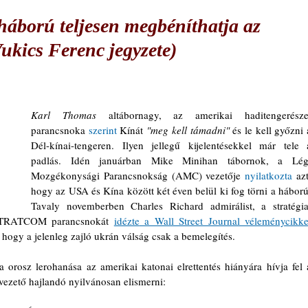
 háború teljesen megbéníthatja az
ukics Ferenc jegyzete)
Karl Thomas
 altábornagy, az amerikai haditengerészet
parancsnoka 
szerint
 Kínát 
"meg kell támadni"
 és le kell győzni a
Dél-kínai-tengeren. Ilyen jellegű kijelentésekkel már tele a
padlás. Idén januárban Mike Minihan tábornok, a Légi
Mozgékonysági Parancsnokság (AMC) vezetője 
nyilatkozta
 azt
hogy az USA és Kína között két éven belül ki fog törni a háború.
Tavaly novemberben Charles Richard admirálist, a stratégiai
 USSTRATCOM parancsnokát 
idézte
 a Wall Street Journal véleménycikk
hogy a jelenleg zajló ukrán válság csak a bemelegítés.
 orosz lerohanása az amerikai katonai elrettentés hiányára hívja fel a
 vezető hajlandó nyilvánosan elismerni: