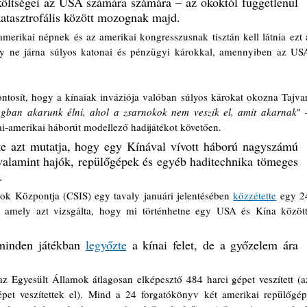
költségei az USA számára számára – az okoktól függetlenül 
katasztrofális között mozognak majd. 
merikai népnek és az amerikai kongresszusnak tisztán kell látnia ezt a
ly ne járna súlyos katonai és pénzügyi károkkal, amennyiben az USA
ntosít, hogy a kínaiak inváziója valóban súlyos károkat okozna Tajvan
ágban akarunk élni, ahol a zsarnokok nem veszik el, amit akarnak
i-amerikai háborút modellező hadijátékot követően.  
 azt mutatja, hogy egy Kínával vívott háború nagyszámú 
 valamint hajók, repülőgépek és egyéb haditechnika tömeges 
.
k Központja (CSIS) egy tavaly januári jelentésében 
közzétette
 egy 24
t, amely azt vizsgálta, hogy mi történhetne egy USA és Kína közötti
 minden játékban 
legyőzte
 a kínai felet, de a győzelem ára 
 Egyesült Államok átlagosan elképesztő 484 harci gépet veszített (az
pet veszítettek el). Mind a 24 forgatókönyv két amerikai repülőgép