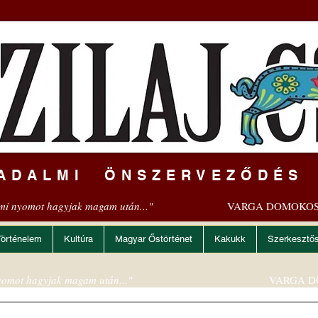
ADALMI ÖNSZERVEZŐDÉS
mi nyomot hagyjak magam után..."
VARGA DOMOKOS
Történelem
Kultúra
Magyar Őstörténet
Kakukk
Szerkesztő
omot hagyjak magam után..."
VARGA D