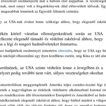
elvesztését eredményezte már a háború első napjaiban. A veszteségek
k, mert ennyi volt a forgatókönyvek által előrevetített időszak. Egy
val magasabbak lennének az Egyesült Államok számára.
gy az USA-nak évekre lenne szüksége ahhoz, hogy elegendő rakétát
ékén kitörő váratlan ellenségeskedések során az USA 
elkezne elegendő támadó és védelmi rakétával ahhoz, hogy 
 a légi és tengeri hadműveleteket fenntartsa.  
si hadijátékok eredményét ismertetve 
elmondta
, hogy az USA egy hét
sú rakétáját elhasználná egy ilyen konfliktus esetén, míg Kína ez idő alatt
erülnének, az USA szinte védtelen lenne a levegőben és a 
elyzet pedig további nem várt, súlyos veszteségeket okozhat 
tasztrofálisan meggyengítenék Amerika teljes csendes-óceáni légi és
ntenék a nagyvilágban az érdekeik védelmére alkalmazható katonai erő
es rendelkezésre álló lőszertartalékot Európából és Amerikából az Indo
ndelkeznének elegendő rakétával ahhoz, hogy bárhol máshol a világon
rú előtti idők óta először fordulna elő, hogy az amerikai hadsereg