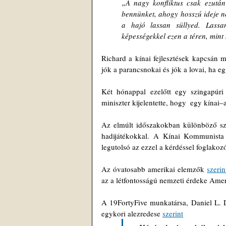
„A nagy konfliktus csak ezután
bennünket, ahogy hosszú ideje nem
a hajó lassan süllyed. Lassa
képességekkel ezen a téren, mint 
Richard a kínai fejlesztések kapcsán 
jók a parancsnokai és jók a lovai, ha e
Két hónappal ezelőtt egy szingapúri
miniszter kijelentette, hogy  egy kínai
Az elmúlt időszakokban különböző sz
hadijátékokkal. A Kínai Kommunista 
legutolsó az ezzel a kérdéssel foglakoz
Az óvatosabb amerikai elemzők 
szerin
az a létfontosságú nemzeti érdeke Ame
A 19FortyFive munkatársa, Daniel L. D
egykori alezredese 
szerint