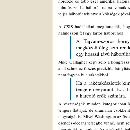
hordozó és több ezer amerikai katona 
mindössze 14 háborús napra vonatkozna
teljes háborút tekintve a költségek jó
A CSIS hadijátékai megmutatták, ho
halmozzon fel egy tartós háborúhoz. 
A Tajvani-szoros körny
megközelítőleg sem rend
egy hosszú távú háborúban
Mike Gallagher képviselő a kongresszu
alatt szinte az összes precíziós irányítá
nem fogyna ki a rakétákból. 
Ha a rakétakészletek kim
tengeren egyaránt. Ez a h
a harcoló erők számára. 
A veszteségek minden kategóriában ka
tengeri flottáját, de drámaian csökke
nagyságát is. Mivel Washington az össz
csendes-óceáni térségbe vinné, nem re
megvédjék magukat. Az első világhábo