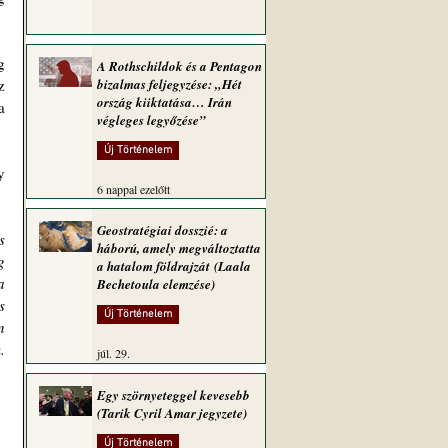
 
A Rothschildok és a Pentagon
 
bizalmas feljegyzése: „Hét
ország kiiktatása… Irán
 
végleges legyőzése”
Új Történelem
 
6 nappal ezelőtt
Geostratégiai dosszié: a
 
háború, amely megváltoztatta
 
a hatalom földrajzát (Laala
 
Bechetoula elemzése)
 
Új Történelem
 
 
júl. 29.
Egy szörnyeteggel kevesebb
(Tarik Cyril Amar jegyzete)
Új Történelem