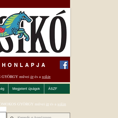
 HONLAPJA
 GYÖRGY művei
itt
és a
wikin
ség
Megjelent újságok
ÁSZF
OMOKOS GYÖRGY művei
itt
és a
wikin