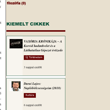
 
filozófia
(0)
0 bejegyzés
 
 
KIEMELT CIKKEK
VAXÓRIA KRÓNIKÁJA ‒ A
Korvid hadművelet és a
Láthatatlan Gépezet évtizede
 
 
Új Történelem
3 nappal ezelőtt
Darai Lajos:
 
Naplóbölcsességeim (2018)
 
Kultúra
-
 
6 nappal ezelőtt
 