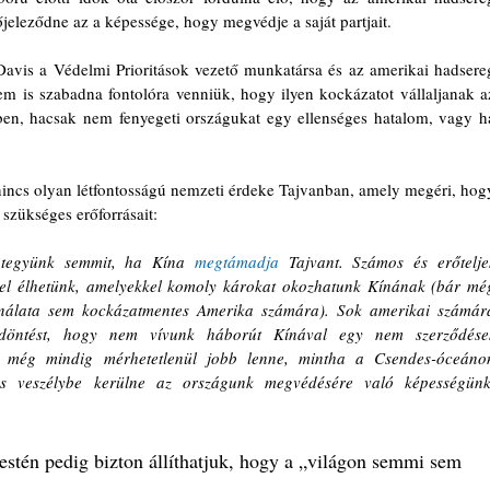
leződne az a képessége, hogy megvédje a saját partjait.
avis a Védelmi Prioritások vezető munkatársa és az amerikai hadsereg
m is szabadna fontolóra venniük, hogy ilyen kockázatot vállaljanak az
en, hacsak nem fenyegeti országukat egy ellenséges hatalom, vagy ha
 
incs olyan létfontosságú nemzeti érdeke Tajvanban, amely megéri, hogy
szükséges erőforrásait:
 tegyünk semmit, ha Kína 
megtámadja
 Tajvant. Számos és erőteljes
zel élhetünk, amelyekkel komoly károkat okozhatunk Kínának (bár még
nálata sem kockázatmentes Amerika számára). Sok amerikai számára
 döntést, hogy nem vívunk háborút Kínával egy nem szerződéses
z még mindig mérhetetlenül jobb lenne, mintha a Csendes-óceánon
 veszélybe kerülne az országunk megvédésére való képességünk.
estén pedig bizton állíthatjuk, hogy a „világon semmi sem 