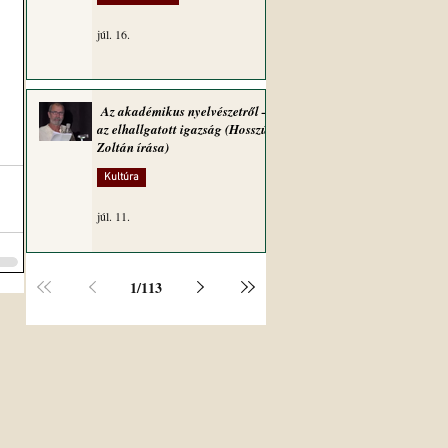
júl. 16.
Az akadémikus nyelvészetről –
az elhallgatott igazság (Hosszú
Zoltán írása)
Kultúra
júl. 11.
1
/
113