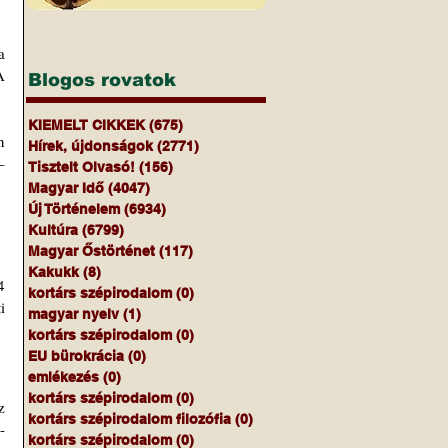
 
 
Blogos rovatok
KIEMELT CIKKEK
(675)
675 bejegyzés
 
Hírek, újdonságok
(2771)
2771 bejegyzés
" – 
Tisztelt Olvasó!
(156)
156 bejegyzés
Magyar Idő
(4047)
4047 bejegyzés
Új Történelem
(6934)
6934 bejegyzés
Kultúra
(6799)
6799 bejegyzés
Magyar Őstörténet
(117)
117 bejegyzés
Kakukk
(8)
8 bejegyzés
 
kortárs szépirodalom
(0)
0 bejegyzés
 
magyar nyelv
(1)
1 bejegyzés
kortárs szépirodalom
(0)
0 bejegyzés
EU bürokrácia
(0)
0 bejegyzés
emlékezés
(0)
0 bejegyzés
kortárs szépirodalom
(0)
0 bejegyzés
 
kortárs szépirodalom filozófia
(0)
0 bejegyzés
-
kortárs szépirodalom
(0)
0 bejegyzés