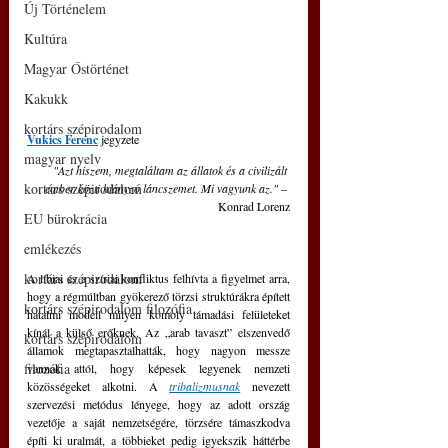
Új Történelem
Kultúra
Magyar Őstörténet
Kakukk
kortárs szépirodalom
Vukics Ferenc
 jegyzete
magyar nyelv
"Azt hiszem, megtaláltam az állatok és a civilizált 
kortárs szépirodalom
ember közti hiányzó láncszemet. Mi vagyunk az." 
– 
Konrad Lorenz
EU bürokrácia
emlékezés
kortárs szépirodalom
A líbiai és a szíriai konfliktus felhívta a figyelmet arra, 
hogy a régmúltban gyökerező törzsi struktúrákra épített 
kortárs szépirodalom filozófia
hatalmi modell milyen komoly támadási felületeket 
kínál a külső erőknek. Az „arab tavaszt” elszenvedő 
kortárs szépirodalom
államok megtapasztalhatták, hogy nagyon messze 
filozófia
vannak attól, hogy képesek legyenek nemzeti 
közösségeket alkotni. A 
tribalizmusnak
nevezett 
szervezési metódus lényege, hogy az adott ország 
vezetője a saját nemzetségére, törzsére támaszkodva 
építi ki uralmát, a többieket pedig igyekszik háttérbe 