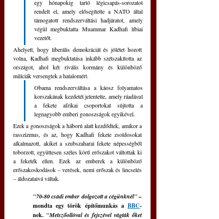
egy hónapokig tartó légicsapás-sorozatot 
rendelt el, amely elősegítette a NATO által 
támogatott rendszerváltási hadjáratot, amely 
végül megbuktatta Muammar Kadhafi líbiai 
vezetőt.
Ahelyett, hogy liberális demokráciát és jólétet hozott 
volna, Kadhafi megbuktatása inkább szétszakította az 
országot, ahol két rivális kormány és különböző 
milíciák versengtek a hatalomért. 
Obama rendszerváltása a káosz folyamatos 
korszakának kezdetét jelentette, amely ráadásul 
a fekete afrikai csoportokat sújtotta a 
legnagyobb emberi gonoszságok egyikével.
Ezek a gonoszságok a háború alatt kezdődtek, amikor a 
rasszizmus, és az, hogy Kadhafi fekete zsoldosokat 
alkalmazott, akiket a szubszaharai fekete népességből 
toborzott, együttesen széles körű erőszakot váltottak ki 
a feketék ellen. Ezek az emberek a különböző 
erőszakoskodások – verések, nemi erőszak és lincselés 
– áldozataivá váltak.
"70-80 csádi ember dolgozott a cégünknél" – 
mondta egy török építőmunkás a 
BBC
-
nek. 
"Metszőollóval és fejszével vágták őket 