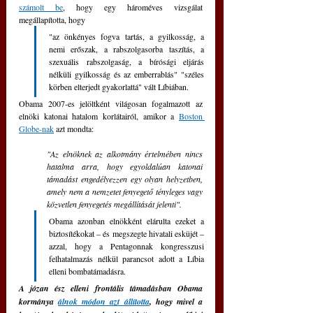
számolt be
, hogy egy hároméves vizsgálat 
megállapította, hogy
"az önkényes fogva tartás, a gyilkosság, a 
nemi erőszak, a rabszolgasorba taszítás, a 
szexuális rabszolgaság, a bírósági eljárás 
nélküli gyilkosság és az emberrablás" "széles 
körben elterjedt gyakorlattá" vált Líbiában.
Obama 2007-es jelöltként világosan fogalmazott az 
elnöki katonai hatalom korlátairól, amikor a 
Boston 
Globe-nak
 azt mondta: 
"Az elnöknek az alkotmány értelmében nincs 
hatalma arra, hogy egyoldalúan katonai 
támadást engedélyezzen egy olyan helyzetben, 
amely nem a nemzetet fenyegető tényleges vagy 
közvetlen fenyegetés megállítását jelenti".
Obama azonban elnökként elárulta ezeket a 
biztosítékokat – és megszegte hivatali esküjét – 
azzal, hogy a Pentagonnak kongresszusi 
felhatalmazás nélkül parancsot adott a Líbia 
elleni bombatámadásra.
A józan ész elleni frontális támadásban Obama 
kormánya 
álnok módon azt állította
, hogy mivel a 