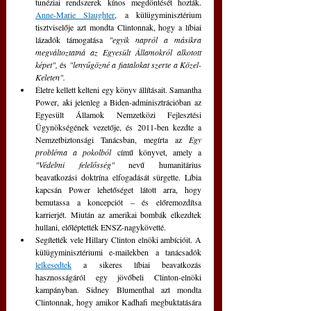
tunéziai rendszerek kínos megdöntését hozták. 
Anne-Marie Slaughter
, a külügyminisztérium 
tisztviselője azt mondta Clintonnak, hogy a líbiai 
lázadók támogatása 
"egyik napról a másikra 
megváltoztatná az Egyesült Államokról alkotott 
képet",
 és 
"lenyűgözné a fiatalokat szerte a Közel-
Keleten".
Életre kellett kelteni egy könyv állításait. Samantha 
Power, aki jelenleg a Biden-adminisztrációban az 
Egyesült Államok Nemzetközi Fejlesztési 
Ügynökségének vezetője, és 2011-ben kezdte a 
Nemzetbiztonsági Tanácsban, megírta az 
Egy 
probléma a pokolból
 című könyvet, amely a 
"Védelmi felelősség"
 nevű humanitárius 
beavatkozási doktrína elfogadását sürgette. Líbia 
kapcsán Power lehetőséget látott arra, hogy 
bemutassa a koncepciót – és előremozdítsa 
karrierjét. Miután az amerikai bombák elkezdtek 
hullani, előléptették ENSZ-nagykövetté.
Segítették vele Hillary Clinton elnöki ambícióit. A 
külügyminisztériumi e-mailekben a tanácsadók 
lelkesedtek
 a sikeres líbiai beavatkozás 
hasznosságáról egy jövőbeli Clinton-elnöki 
kampányban. Sidney Blumenthal azt mondta 
Clintonnak, hogy amikor Kadhafi megbuktatására 