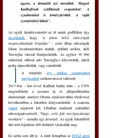
agyon, a támadók azt mondták: 'Maguk 
Kadhafinak szállítanak csapatokat'. A 
szudániakat is lemészárolták. A saját 
szemünkkel láttuk".
Az egyik lázadócsoportot az út menti graffitiken úgy 
dicsőítették
, hogy 
"a fekete bőrű rabszolgák 
megtisztításának brigádja"
 – ezzel líbiai rabszolgák 
fekete leszármazottaira utaltak, például azokra, akik 
Tawergha városát benépesítették. Az egykor 30 000 
embernek otthont adó Tawergha-t kifosztották, lakóit 
pedig elpusztították, vagy száműzték. 
A település 
egy etnikai szempontból 
megtisztított
 szellemvárossá változott.
2017-ben – hat évvel Kadhafi halála után – a CNN 
megörökítette a nyomor új és elképzelhetetlen 
dimenzióját, amelyet Obama rendszerváltási törekvései 
következtében a feketékre kényszerítettek: A csatorna 
videót
 sugárzott két, Líbiában rendezett szabadtéri 
rabszolgaárverésről. 
"Nagy, erős fiúk mezőgazdasági 
munkára"
 – mondta egy árverező. Az egyik feketékből 
álló triót fejenként 400 dollárért vásárolták meg.
Ez azóta sem állt le. A múlt hónapban az 
ENSZ arról 