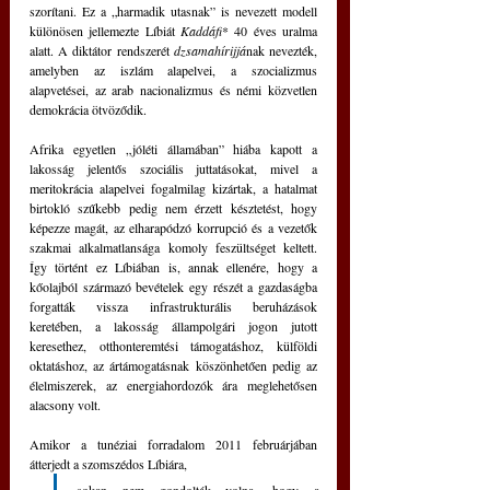
szorítani. Ez a „harmadik utasnak” is nevezett modell 
különösen jellemezte Líbiát 
Kaddáfi
* 40 éves uralma 
alatt. A diktátor rendszerét 
dzsamahírijjá
nak nevezték, 
amelyben az iszlám alapelvei, a szocializmus 
alapvetései, az arab nacionalizmus és némi közvetlen 
demokrácia ötvöződik. 
Afrika egyetlen „jóléti államában” hiába kapott a 
lakosság jelentős szociális juttatásokat, mivel a 
meritokrácia alapelvei fogalmilag kizártak, a hatalmat 
birtokló szűkebb pedig nem érzett késztetést, hogy 
képezze magát, az elharapódzó korrupció és a vezetők 
szakmai alkalmatlansága komoly feszültséget keltett. 
Így történt ez Líbiában is, annak ellenére, hogy a 
kőolajból származó bevételek egy részét a gazdaságba 
forgatták vissza infrastrukturális beruházások 
keretében, a lakosság állampolgári jogon jutott 
keresethez, otthonteremtési támogatáshoz, külföldi 
oktatáshoz, az ártámogatásnak köszönhetően pedig az 
élelmiszerek, az energiahordozók ára meglehetősen 
alacsony volt. 
Amikor a tunéziai forradalom 2011 februárjában 
átterjedt a szomszédos Líbiára, 