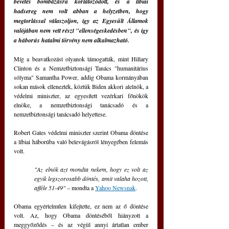
bevetés bombázásra korlátozódott, és a líbiai 
hadsereg nem volt abban a helyzetben, hogy 
megtorlással válaszoljon, így az Egyesült Államok 
valójában nem vett részt "ellenségeskedésben", és így 
a háborús hatalmi törvény nem alkalmazható.
Míg a beavatkozást olyanok támogatták, mint Hillary 
Clinton és a Nemzetbiztonsági Tanács "humanitárius 
sólyma" Samantha Power, addig Obama kormányában 
sokan mások ellenezték, köztük Biden akkori alelnök, a 
védelmi miniszter, az egyesített vezérkari főnökök 
elnöke, a nemzetbiztonsági tanácsadó és a 
nemzetbiztonsági tanácsadó helyettese.
Robert Gates védelmi miniszter szerint Obama döntése 
a líbiai háborúba való belevágásról lényegében felemás 
volt. 
"Az elnök azt mondta nekem, hogy ez volt az 
egyik legszorosabb döntés, amit valaha hozott, 
afféle 51-49"
 – mondta a 
Yahoo Newsnak
.
Obama egyértelműen kifejtette, ez nem az ő döntése 
volt. Az, hogy Obama döntéséből hiányzott a 
meggyőződés – és az végül annyi ártatlan ember 