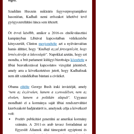
végre.
Szaddám Huszein nukleáris fegyverprogramjához 
hasonlóan, Kadhafi nemi erőszakot lehetővé tevő 
gyógyszerellátási lánca sem létezett.
Öt évvel később, amikor a 2016-os elnökválasztási 
kampányban Líbiával kapcsolatban védekezésbe 
kényszerült, Clinton 
megismételte
 azt a nyilvánvalóan 
hamis állítást, hogy 
"Kadhafi azzal fenyegetőzött, hogy 
lemészárolja a lakosságát"
. Napokkal azután, hogy ezt 
mondta, a brit parlament külügyi bizottsága 
közzétette
 a 
líbiai beavatkozással kapcsolatos vizsgálat jelentését, 
amely arra a következtetésre jutott, hogy Kadhafinak 
nem állt szándékában bántani a civileket.
Obama 
elítélte
 George Bush iraki invázióját, amely 
"nem az észérveken, hanem a szenvedélyen, nem az 
elveken, hanem a politikán alapult". 
Ugyanez 
mondható el a kormánya saját líbiai rendszerváltást 
kierőszakoló hadjáratáról is, amelynek célja a következő 
volt:
Pozitív publicitást generálni az amerikai kormány 
számára. A 2011-es arab tavasz forradalmai az 
Egyesült Államok által támogatott egyiptomi és 