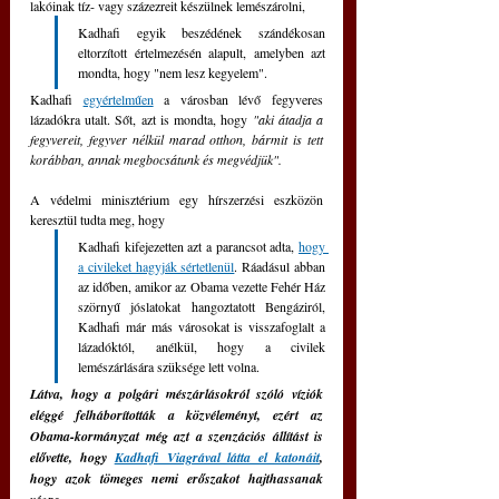
lakóinak tíz- vagy százezreit készülnek lemészárolni,
Kadhafi egyik beszédének szándékosan 
eltorzított értelmezésén alapult, amelyben azt 
mondta, hogy "nem lesz kegyelem".
Kadhafi 
egyértelműen
 a városban lévő fegyveres 
lázadókra utalt. Sőt, azt is mondta, hogy
 "aki átadja a 
fegyvereit, fegyver nélkül marad otthon, bármit is tett 
korábban, annak megbocsátunk és megvédjük".
A védelmi minisztérium egy hírszerzési eszközön 
keresztül tudta meg, hogy 
Kadhafi kifejezetten azt a parancsot adta, 
hogy 
a civileket hagyják sértetlenül
. Ráadásul abban 
az időben, amikor az Obama vezette Fehér Ház 
szörnyű jóslatokat hangoztatott Bengáziról, 
Kadhafi már más városokat is visszafoglalt a 
lázadóktól, anélkül, hogy a civilek 
lemészárlására szüksége lett volna.
Látva, hogy a polgári mészárlásokról szóló víziók 
eléggé felháborították a közvéleményt, ezért az 
Obama-kormányzat még azt a szenzációs állítást is 
elővette, hogy 
Kadhafi Viagrával látta el katonáit
, 
hogy azok tömeges nemi erőszakot hajthassanak 