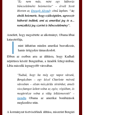
"Ez nem más, mint egy háborús 
bűncselekmény beismerése" – érvelt Scott 
Horton az 
Enough Already
 című lapban. 
"Az 
elnök beismerte, hogy szükségtelen, agresszív 
háborút indított, ami az amerikai jog és a... 
nemzetközi jog szerint is bűncselekmény".
Amellett, hogy megsértette az alkotmányt, Obama líbiai 
katasztrófája, 
mint láthatóan minden amerikai beavatkozás, 
hamis ürügyekre támaszkodott. 
Ebben az esetben arra az állításra, hogy Kadhafi 
népirtásra készül Bengáziban, a lázadók fellegvárában, 
Líbia második legnagyobb városában.
"Tudtuk, hogy ha még egy napot várunk, 
Bengáziban – egy közel Charlotte méretű 
városban – olyan mészárlás történhet, amely 
visszhangot keltett volna az egész régióban, és 
megfertőzte volna a világ lelkiismeretét" 
– 
mondta
 Obama az amerikai bombázások 
megkezdése után.
A kormányzat tisztviselőinek állítása, miszerint Bengázi 