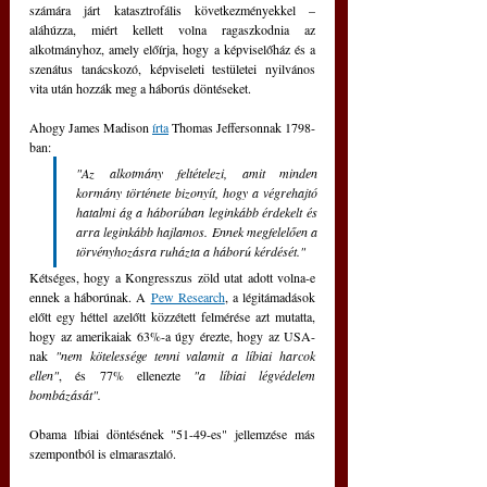
számára járt katasztrofális következményekkel – 
aláhúzza, miért kellett volna ragaszkodnia az 
alkotmányhoz, amely előírja, hogy a képviselőház és a 
szenátus tanácskozó, képviseleti testületei nyilvános 
vita után hozzák meg a háborús döntéseket.
Ahogy James Madison 
írta
 Thomas Jeffersonnak 1798-
ban:
"Az alkotmány feltételezi, amit minden 
kormány története bizonyít, hogy a végrehajtó 
hatalmi ág a háborúban leginkább érdekelt és 
arra leginkább hajlamos. Ennek megfelelően a 
törvényhozásra ruházta a háború kérdését."
Kétséges, hogy a Kongresszus zöld utat adott volna-e 
ennek a háborúnak. A 
Pew Research
, a légitámadások 
előtt egy héttel azelőtt közzétett felmérése azt mutatta, 
hogy az amerikaiak 63%-a úgy érezte, hogy az USA-
nak
 "nem kötelessége tenni valamit a líbiai harcok 
ellen"
, és 77% ellenezte 
"a líbiai légvédelem 
bombázását".
Obama líbiai döntésének "51-49-es" jellemzése más 
szempontból is elmarasztaló. 