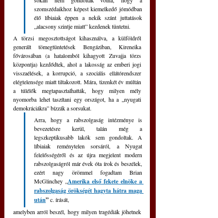
sokan nem gondolták volna, hogy a 
szomszédaikhoz képest kiemelkedő jómódban 
élő líbiaiak éppen a nekik szánt juttatások 
„alacsony szintje miatt” kezdenek tüntetni. 
A törzsi megosztottságot kihasználva, a külföldről 
generált tömegtüntetések Bengáziban, Kireneika 
fővárosában (a hatalomból kihagyott Zuvajja törzs 
központja) kezdődtek, ahol a lakosság az emberi jogi 
visszaélések, a korrupció, a szociális ellátórendszer 
elégtelensége miatt tiltakozott. Mára, tizenkét év múltán 
a túlélők megtapasztalhatták, hogy milyen mély 
nyomorba lehet taszítani egy országot, ha a „nyugati 
demokráciákra” bízzák a sorsukat. 
Arra, hogy a rabszolgaság intézménye is 
bevezetésre kerül, talán még a 
legszkeptikusabb lakók sem gondoltak. A 
líbiaiak reménytelen sorsáról, a Nyugat 
felelősségéről és az újra megjelent modern 
rabszolgaságról már évek óta írok és beszélek, 
ezért nagy örömmel fogadtam Brian 
McGlinchey „
Amerika első fekete elnöke a 
rabszolgaság örökségét hagyta hátra maga 
után
” 
c. írását,
amelyben arról beszél, hogy milyen tragédiák jöhetnek 