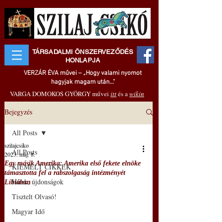
TÁRSADALMI ÖNSZERVEZŐDÉS
HONLAPJA
VERZÁR ÉVA művei – „Hogy valami nyomot
hagyjak magam után..."
VARGA DOMOKOS GYÖRGY művei
itt
és a
wikin
Bejegyzés
All Posts
szilajcsiko
All Posts
2023. máj. 8.
Egy másik Amerika: Amerika első fekete elnöke
KIEMELT CIKKEK
támasztotta fel a rabszolgaság intézményét
Hírek, újdonságok
Líbiában
Tisztelt Olvasó!
Magyar Idő