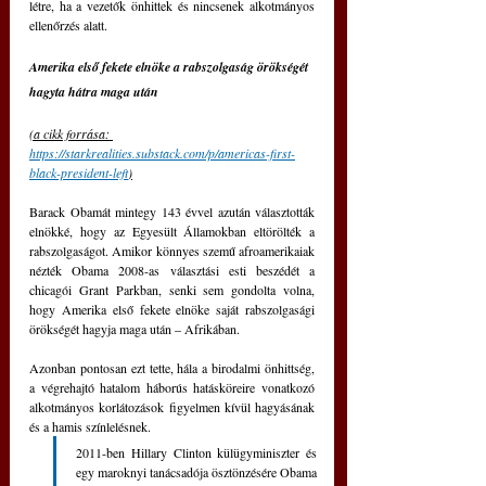
létre, ha a vezetők önhittek és nincsenek alkotmányos 
ellenőrzés alatt.
Amerika első fekete elnöke a rabszolgaság örökségét 
hagyta hátra maga után
(a cikk forrása: 
https://starkrealities.substack.com/p/americas-first-
black-president-left
)
Barack Obamát mintegy 143 évvel azután választották 
elnökké, hogy az Egyesült Államokban eltörölték a 
rabszolgaságot. Amikor könnyes szemű afroamerikaiak 
nézték Obama 2008-as választási esti beszédét a 
chicagói Grant Parkban, senki sem gondolta volna, 
hogy Amerika első fekete elnöke saját rabszolgasági 
örökségét hagyja maga után – Afrikában.
Azonban pontosan ezt tette, hála a birodalmi önhittség, 
a végrehajtó hatalom háborús hatásköreire vonatkozó 
alkotmányos korlátozások figyelmen kívül hagyásának 
és a hamis színlelésnek.
2011-ben Hillary Clinton külügyminiszter és 
egy maroknyi tanácsadója ösztönzésére Obama 