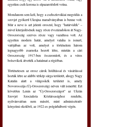
egyetlen cseh korona is elpazarolódott volna.
Mondanom sem kell, hogy a csehszlovákiai megoldás a 
szovjet gyökerű Ukrajna maradványában is benne volt. 
Már a neve is azt jelenti oroszul, hogy "határvidék" – 
mivel kiterjedésének nagy része évszázadokon át Nagy-
Oroszország szerves része vagy vazallusa volt. Az 
egyetlen modern határ, amelyet valaha is ismert, 
valójában az volt, amelyet a történelem három 
legnagyobb zsarnoka hozott létre, miután a cári 
Oroszország 1917-ben összeomlott, és a véres 
bolsevikok átvették a hatalmat a régióban.
Történetesen az orosz cárok hódítással és vásárlással 
hozták létre az alábbi térkép sárga területét, ahogy Nagy 
Katalin alatt a világoskék területet is, amely 
Novorosszija (Új-Oroszország) néven vált ismertté. Ezt 
követően Lenin az "Új-Oroszországot" az Ukrán 
Szovjet Szocialista Köztársasághoz rendelte, 
nyilvánvalóan nem másért, mint adminisztratív 
kényelmi okokból, az 1922-es polgárháború végén.