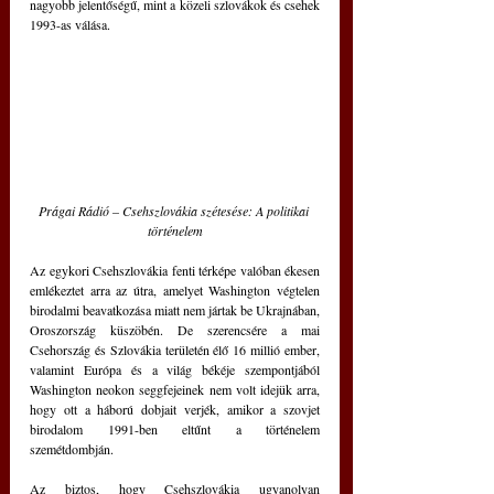
nagyobb jelentőségű, mint a közeli szlovákok és csehek 
1993-as válása.
Prágai Rádió – Csehszlovákia szétesése: A politikai 
történelem
Az egykori Csehszlovákia fenti térképe valóban ékesen 
emlékeztet arra az útra, amelyet Washington végtelen 
birodalmi beavatkozása miatt nem jártak be Ukrajnában, 
Oroszország küszöbén. De szerencsére a mai 
Csehország és Szlovákia területén élő 16 millió ember, 
valamint Európa és a világ békéje szempontjából 
Washington neokon seggfejeinek nem volt idejük arra, 
hogy ott a háború dobjait verjék, amikor a szovjet 
birodalom 1991-ben eltűnt a történelem 
szemétdombján.
Az biztos, hogy Csehszlovákia ugyanolyan 