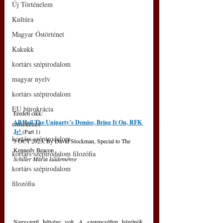
Új Történelem
Kultúra
Magyar Őstörténet
Kakukk
kortárs szépirodalom
magyar nyelv
kortárs szépirodalom
EU bürokrácia
Eredeti cikk: 
All Hail The Uniparty’s Demise, Bring It On, RFK 
emlékezés
Jr! 
(Part 1)
kortárs szépirodalom
3 OCT 2023, By David Stockman, Special to The 
Kennedy Beacon
kortárs szépirodalom filozófia
Schiller Mária küldeménye
kortárs szépirodalom
filozófia
Nagyszerű hétvége volt. A szerencsétlen házelnök, 