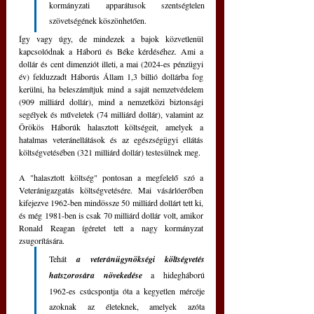
kormányzati apparátusok szentségtelen 
szövetségének köszönhetően.
Így vagy úgy, de mindezek a bajok közvetlenül 
kapcsolódnak a Háború és Béke kérdéséhez. Ami a 
dollár és cent dimenziót illeti, a mai (2024-es pénzügyi 
év) felduzzadt Háborús Állam 1,3 billió dollárba fog 
kerülni, ha beleszámítjuk mind a saját nemzetvédelem 
(909 milliárd dollár), mind a nemzetközi biztonsági 
segélyek és műveletek (74 milliárd dollár), valamint az 
Örökös Háborúk halasztott költségeit, amelyek a 
hatalmas veteránellátások és az egészségügyi ellátás 
költségvetésében (321 milliárd dollár) testesülnek meg.
A "halasztott költség" pontosan a megfelelő szó a 
Veteránigazgatás költségvetésére. Mai vásárlóerőben 
kifejezve 1962-ben mindössze 50 milliárd dollárt tett ki, 
és még 1981-ben is csak 70 milliárd dollár volt, amikor 
Ronald Reagan ígéretet tett a nagy kormányzat 
zsugorítására.
Tehát 
a veteránügynökségi költségvetés 
hatszorosára növekedése
 a hidegháború 
1962-es csúcspontja óta a kegyetlen mércéje 
azoknak az életeknek, amelyek azóta 