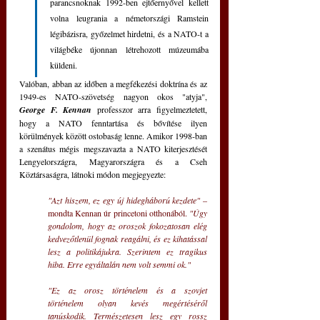
parancsnoknak 1992-ben ejtőernyővel kellett 
volna leugrania a németországi Ramstein 
légibázisra, győzelmet hirdetni, és a NATO-t a 
világbéke újonnan létrehozott múzeumába 
küldeni.
Valóban, abban az időben a megfékezési doktrína és az 
1949-es NATO-szövetség nagyon okos "atyja", 
George F. Kennan
 professzor arra figyelmeztetett, 
hogy a NATO fenntartása és bővítése ilyen 
körülmények között ostobaság lenne. Amikor 1998-ban 
a szenátus mégis megszavazta a NATO kiterjesztését 
Lengyelországra, Magyarországra és a Cseh 
Köztársaságra, látnoki módon megjegyezte:
"Azt hiszem, ez egy új hidegháború kezdete" 
– 
mondta Kennan úr princetoni otthonából.
 "Úgy 
gondolom, hogy az oroszok fokozatosan elég 
kedvezőtlenül fognak reagálni, és ez kihatással 
lesz a politikájukra. Szerintem ez tragikus 
hiba. Erre egyáltalán nem volt semmi ok."
"Ez az orosz történelem és a szovjet 
történelem olyan kevés megértéséről 
tanúskodik. Természetesen lesz egy rossz 