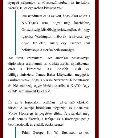
nyugati célpontok a következő sorban az invázióra 
várnak, teljes egészében kitaláció volt. 
Rosszindulatú célja az volt, hogy okot adjon a 
NATO-nak arra, hogy még keletebbre, 
Oroszország küszöbéig terjeszkedjen, és hogy 
igazolja Washington háborús felhívását egy 
olyan területen, amely egy cseppet sem 
befolyásolja Amerika belbiztonságát.
Az isten szerelmére! Az amerikai posztszovjet 
diplomácia archívumai is kristálytisztán nyilatkoznak 
erről a kérdésről. Az idősebb Bush és 
külügyminisztere, James Baker kifejezetten megígérte 
Gorbacsovnak, hogy a Varsói Szerződés felbomlásáért 
és Németország egyesítéséért cserébe a NATO "egy 
centit" sem mozdul kelet felé.
És ez a fogadalom ordítóan nyilvánvaló okokból 
történt: A szovjet birodalom megszűnt, és a hatalmas 
Vörös Hadsereg fenyegetése eltűnt. A csapatait még 
csak nem is fizették, a tankjait és a tüzérségét pedig 
beolvasztották és eladták ócskavasnak. 
Tehát George H. W. Bushnak, az ex-