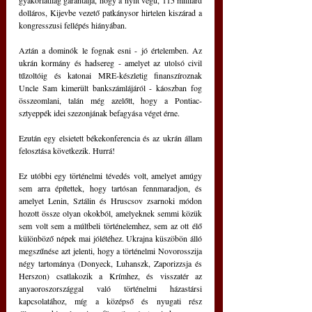
gyakorlatilag garantálja, hogy a nyílt végű, 115 milliárd 
dolláros, Kijevbe vezető patkánysor hirtelen kiszárad a 
kongresszusi fellépés hiányában.
Aztán a dominók le fognak esni - jó értelemben. Az 
ukrán kormány és hadsereg - amelyet az utolsó civil 
tűzoltóig és katonai MRE-készletig finanszíroznak 
Uncle Sam kimerült bankszámlájáról - káoszban fog 
összeomlani, talán még azelőtt, hogy a Pontiac-
sztyeppék idei szezonjának befagyása véget érne.
Ezután egy elsietett békekonferencia és az ukrán állam 
felosztása következik. Hurrá!
Ez utóbbi egy történelmi tévedés volt, amelyet amúgy 
sem arra építettek, hogy tartósan fennmaradjon, és 
amelyet Lenin, Sztálin és Hruscsov zsarnoki módon 
hozott össze olyan okokból, amelyeknek semmi közük 
sem volt sem a múltbeli történelemhez, sem az ott élő 
különböző népek mai jólétéhez. Ukrajna küszöbön álló 
megszűnése azt jelenti, hogy a történelmi Novorosszija 
négy tartománya (Donyeck, Luhanszk, Zaporizzsja és 
Herszon) csatlakozik a Krímhez, és visszatér az 
anyaoroszországgal való történelmi házastársi 
kapcsolatához, míg a középső és nyugati rész 