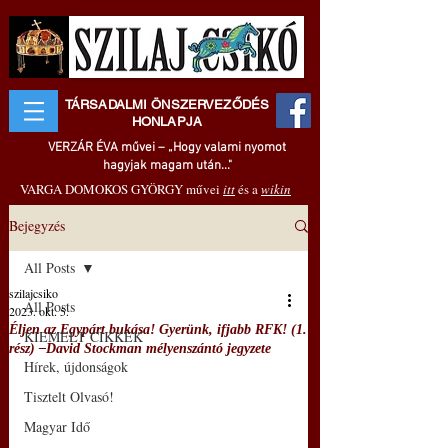
TÁRSADALMI ÖNSZERVEZŐDÉS
HONLAPJA
VERZÁR ÉVA művei – „Hogy valami nyomot
hagyjak magam után..."
VARGA DOMOKOS GYÖRGY művei
itt
és a
wikin
Bejegyzés
All Posts
szilajcsiko
All Posts
2023. okt. 5.
Éljen az Egypárt bukása! Gyerünk, ifjabb RFK! (1.
KIEMELT CIKKEK
rész) –David Stockman mélyenszántó jegyzete
Hírek, újdonságok
Tisztelt Olvasó!
Magyar Idő