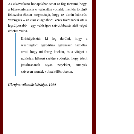
Az elkövetkező hónapokban tehát az fog történni, hogy 
a békekonferencia e választási vonalak mentén történő 
felosztása élesen megmutatja, hogy az ukrán háborús 
vérengzés – az első világháború véres lövészárkai óta a 
legsúlyosabb – egy valóságos szívdobbanás alatt véget 
érhetett volna. 
Kristálytisztán ki fog derülni, hogy a 
washingtoni egypártiak egyenesen hazudtak 
arról, hogy mi forog kockán, és a világot a 
nukleáris háború szélére sodorták, hogy istent 
játszhassanak olyan népekkel, amelyek 
szívesen mentek volna külön utakon.
Ukrajna választási térképe, 1994