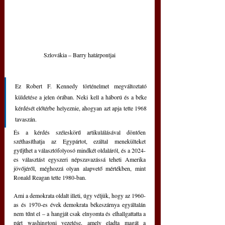
Szlovákia – Barry határpontjai
Ez Robert F. Kennedy történelmet megváltoztató 
küldetése a jelen órában. Neki kell a háború és a béke 
kérdését előtérbe helyeznie, ahogyan azt apja tette 1968 
tavaszán. 
És a kérdés széleskörű artikulálásával döntően 
széthasíthatja az Egypártot, ezáltal menekülteket 
gyűjthet a választófolyosó mindkét oldaláról, és a 2024-
es választást egyszeri népszavazássá teheti Amerika 
jövőjéről, méghozzá olyan alapvető mértékben, mint 
Ronald Reagan tette 1980-ban.
Ami a demokrata oldalt illeti, úgy véljük, hogy az 1960-
as és 1970-es évek demokrata békeszárnya egyáltalán 
nem tűnt el – a hangját csak elnyomta és elhallgattatta a 
párt washingtoni vezetése, amely eladta magát a 