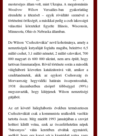
mesterséges állam volt, mint Ukrajna. A megalomániás 
Woodrow Wilson
 Versailles-ban gyakorlatilag 
elrendelte a létezését – egyik rövidlátó szemével a 
történelmi örökségét, a másikkal pedig a cseh lakosságú 
választási körzeteket figyelte Illinois, Wisconsin, 
Minnesota, Ohio és Nebraska államban.
De Wilson "Csehszlovákia" nevű koholmánya, amely a 
nemzetiségek kutyafáját foglalta magába, beleértve 6,5 
millió csehet, 3,1 millió németet, 2 millió szlovákot, 700 
000 magyart és 600 000 ukránt, nem arra épült, hogy 
tartósan fennmaradjon. Rövid története során a második 
világháború közvetlen katalizátorává vált, amikor a 
szudétanémetek, akik az egykori Csehország és 
Morvaország hegyvidéki határain összpontosultak, 
1938 decemberében elsöprő többséggel (99%) 
megszavazták, hogy kilépjenek Wilson nemzetiségi 
gátjából.
Az ezt követő hidegháborús években természetesen 
Csehszlovákiát csak a kommunista uralkodók vasökle 
tartotta össze. Még mielőtt 1993 januárjában a szovjet 
holttest kihűlt volna, ezek az összeférhetetlen népek 
"bársonyos" válás keretében elváltak egymástól, 
anélkül, hogy egy korsó vér is kiontódott volna, vagy 