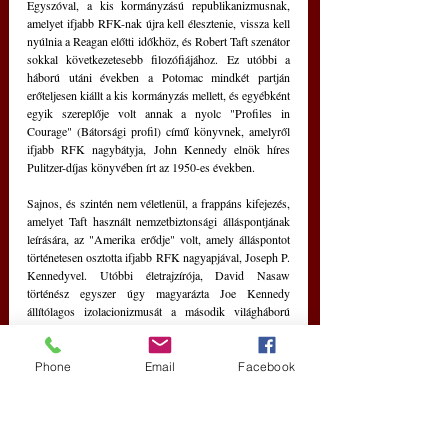
Egyszóval, a kis kormányzású republikanizmusnak, 
amelyet ifjabb RFK-nak újra kell élesztenie, vissza kell 
nyúlnia a Reagan előtti időkhöz, és Robert Taft szenátor 
sokkal következetesebb filozófiájához. Ez utóbbi a 
háború utáni években a Potomac mindkét partján 
erőteljesen kiállt a kis kormányzás mellett, és egyébként 
egyik szereplője volt annak a nyolc "Profiles in 
Courage" (Bátorsági profil) című könyvnek, amelyről 
ifjabb RFK nagybátyja, John Kennedy elnök híres 
Pulitzer-díjas könyvében írt az 1950-es években.
Sajnos, és szintén nem véletlenül, a frappáns kifejezés, 
amelyet Taft használt nemzetbiztonsági álláspontjának 
leírására, az "Amerika erődje" volt, amely álláspontot 
történetesen osztotta ifjabb RFK nagyapjával, Joseph P. 
Kennedyvel. Utóbbi életrajzírója, David Nasaw 
történész egyszer úgy magyarázta Joe Kennedy 
állítólagos izolacionizmusát a második világháború 
előtti időszakban, hogy az "Amerika erőd" lényegét a 
lehető legjobban megragadja:
Phone
Email
Facebook
 DAVID NASAW: Joseph Kennedy békéltető és 
elszigetelődő volt. De ez nem jelentette azt, 
hogy ellenezte volna a hadsereget vagy a 
védelmet. Izolacionistának lenni azt jelentette, 