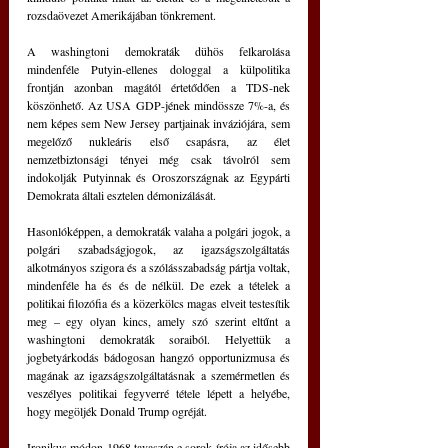
rozsdaövezet Amerikájában tönkrement.
A washingtoni demokraták dühös felkarolása 
mindenféle Putyin-ellenes dologgal a külpolitika 
frontján azonban magától értetődően a TDS-nek 
köszönhető. Az USA GDP-jének mindössze 7%-a, és 
nem képes sem New Jersey partjainak inváziójára, sem 
megelőző nukleáris első csapásra, az élet 
nemzetbiztonsági tényei még csak távolról sem 
indokolják Putyinnak és Oroszországnak az Egypárti 
Demokrata általi esztelen démonizálását.
Hasonlóképpen, a demokraták valaha a polgári jogok, a 
polgári szabadságjogok, az igazságszolgáltatás 
alkotmányos szigora és a szólásszabadság pártja voltak, 
mindenféle ha és és de nélkül. De ezek a tételek a 
politikai filozófia és a közerkölcs magas elveit testesítik 
meg – egy olyan kincs, amely szó szerint eltűnt a 
washingtoni demokraták soraiból. Helyettük a 
jogbetyárkodás bádogosan hangzó opportunizmusa és 
magának az igazságszolgáltatásnak a szemérmetlen és 
veszélyes politikai fegyverré tétele lépett a helyébe, 
hogy megöljék Donald Trump ogréját.
Ironikus módon 1968 tavaszán e sorok írója az idősebb 