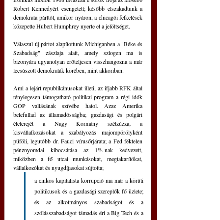
Robert Kennedyért csengetett; később elszakadtunk a 
demokrata párttól, amikor nyáron, a chicagói felkelések 
közepette Hubert Humphrey nyerte el a jelöltséget.
Válaszul új pártot alapítottunk Michiganben a "Béke és 
Szabadság" zászlaja alatt, amely szlogen ma is 
bizonyára ugyanolyan erőteljesen visszhangozna a már 
lecsúszott demokraták körében, mint akkoriban.
Ami a lejárt republikánusokat illeti, az ifjabb RFK által 
ténylegesen támogatható politikai program a régi idők 
GOP vallásának szívébe hatol. Azaz Amerika 
belefullad az államadósságba; gazdasági és polgári 
életerejét a Nagy Kormány szétzúzza; a 
kisvállalkozásokat a szabályozás majompörölyként 
püföli, legutóbb dr. Fauci vírusőrjárata; a Fed féktelen 
pénznyomdai kibocsátása az 1%-nak kedvezett, 
miközben a fő utcai munkásokat, megtakarítókat, 
vállalkozókat és nyugdíjasokat sújtotta; 
a cinkos kapitalista korrupció ma már a körúti 
politikusok és a gazdasági szereplők fő üzlete; 
és az alkotmányos szabadságot és a 
szólásszabadságot támadás éri a Big Tech és a 