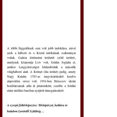
A többi függeléknek sem volt jobb indoklása, mivel 
azok a háború és a Kreml intrikáinak zsákmányai 
voltak. Galícia történelmi területét (zöld terület), 
amelynek központja Lviv volt, Sztálin foglalta el, 
amikor Lengyelországot feldarabolták a második 
világháború alatt. A Krímet (lila terület) pedig, amely 
Nagy Katalin 1783-as megvásárlásától kezdve 
alapvetően orosz volt, 1954-ben Hruscsov ukrán 
honfitársainak adta át jutalomként, cserébe a Sztálin 
utáni utódlási harcban nyújtott támogatásukért.
A szovjet feltérképezése: Térképészet, kultúra és 
hatalom Lenintől Sztálinig ...