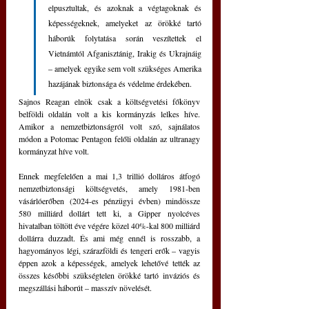
elpusztultak, és azoknak a végtagoknak és 
képességeknek, amelyeket az örökké tartó 
háborúk folytatása során veszítettek el 
Vietnámtól Afganisztánig, Irakig és Ukrajnáig 
– amelyek egyike sem volt szükséges Amerika 
hazájának biztonsága és védelme érdekében.
Sajnos Reagan elnök csak a költségvetési főkönyv 
belföldi oldalán volt a kis kormányzás lelkes híve. 
Amikor a nemzetbiztonságról volt szó, sajnálatos 
módon a Potomac Pentagon felőli oldalán az ultranagy 
kormányzat híve volt.
Ennek megfelelően a mai 1,3 trillió dolláros átfogó 
nemzetbiztonsági költségvetés, amely 1981-ben 
vásárlóerőben (2024-es pénzügyi évben) mindössze 
580 milliárd dollárt tett ki, a Gipper nyolcéves 
hivatalban töltött éve végére közel 40%-kal 800 milliárd 
dollárra duzzadt. És ami még ennél is rosszabb, a 
hagyományos légi, szárazföldi és tengeri erők – vagyis 
éppen azok a képességek, amelyek lehetővé tették az 
összes későbbi szükségtelen örökké tartó inváziós és 
megszállási háborút – masszív növelését.