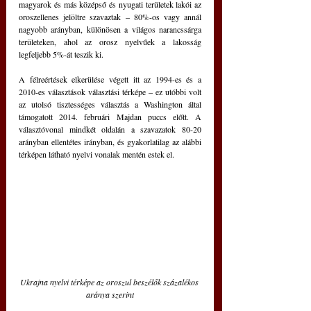
magyarok és más középső és nyugati területek lakói az 
oroszellenes jelöltre szavaztak – 80%-os vagy annál 
nagyobb arányban, különösen a világos narancssárga 
területeken, ahol az orosz nyelvűek a lakosság 
legfeljebb 5%-át teszik ki.
A félreértések elkerülése végett itt az 1994-es és a 
2010-es választások választási térképe – ez utóbbi volt 
az utolsó tisztességes választás a Washington által 
támogatott 2014. februári Majdan puccs előtt. A 
választóvonal mindkét oldalán a szavazatok 80-20 
arányban ellentétes irányban, és gyakorlatilag az alábbi 
térképen látható nyelvi vonalak mentén estek el.
Ukrajna nyelvi térképe az oroszul beszélők százalékos 
aránya szerint