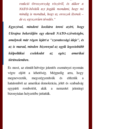
reakció Oroszország részéről, és akkor a 
NATO-bővítők azt fogják mondani, hogy mi 
mindig is mondtuk, hogy az oroszok ilyenek – 
de ez egyszerűen tévedés."
Egyszóval, mindent kockára tenni azért, hogy 
Ukrajna bekerüljön egy elavult NATO-szövetségbe, 
amelynek már régen lejárt a "szavatossági ideje", és 
az is marad, minden bizonnyal az egyik legostobább 
külpolitikai cselekedet az egész amerikai 
történelemben. 
És most, az elmúlt hétvége jelentős eseményei nyomán 
végre eljött a lehetőség. Mégpedig arra, hogy 
megnevezzük, megszégyenítsük és elűzzük a 
hatalomból az amerikai demokrácia, jólét és szabadság 
egypárti rombolóit, akik a nemzetet jelenlegi 
bizonytalan helyzetébe juttatták.