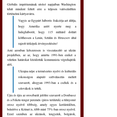
Globális impériumának utolsó napjaiban Washington 
tehát mindent feltett erre a teljesen valószínűtlen 
történelmi kártyavárra. 
Vagyis az Egypárt háborús frakciója azt állítja, 
hogy Amerika azért nyerte meg a 
hidegháborút, hogy 115 milliárd dollárt 
költhessen a Lenin, Sztálin és Hruscsov által 
rajzolt térképek érvényesítésére!
Ami azonban kétszeresen is visszataszító az ukrán 
projektben, az az, hogy amióta 1991-ben ezeket a 
véletlen határokat feloldották kommunista végrehajtóik 
alól, 
Ukrajna népe a természetes nyelvi és kulturális 
rokonságon alapuló szétválasztás mellett 
szavazott, ahogyan 1993-ban a csehek és a 
szlovákok is tették.
Újra és újra az oroszbarát jelöltre szavazott a Donbassz 
és a Fekete-tenger peremén (piros területek) a túlnyomó 
orosz nyelvű többség, amely egyes kerületekben, 
beleértve a Krímet is, több mint 75%-ban orosz nyelvű. 
Ezzel szemben az ukránok, lengyelek, bolgárok, 