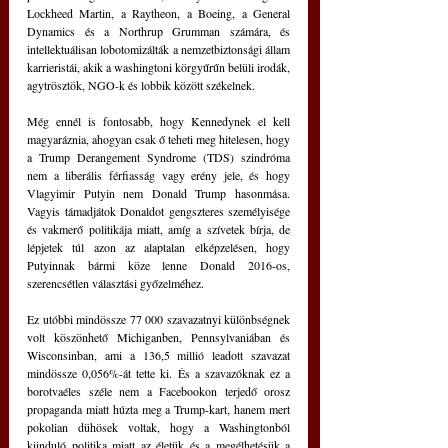
Lockheed Martin, a Raytheon, a Boeing, a General 
Dynamics és a Northrup Grumman számára, és 
intellektuálisan lobotomizálták a nemzetbiztonsági állam 
karrieristái, akik a washingtoni körgyűrűn belüli irodák, 
agytrösztök, NGO-k és lobbik között székelnek.
Még ennél is fontosabb, hogy Kennedynek el kell 
magyaráznia, ahogyan csak ő teheti meg hitelesen, hogy 
a Trump Derangement Syndrome (TDS) szindróma 
nem a liberális férfiasság vagy erény jele, és hogy 
Vlagyimir Putyin nem Donald Trump hasonmása. 
Vagyis támadjátok Donaldot gengszteres személyisége 
és vakmerő politikája miatt, amíg a szívetek bírja, de 
lépjetek túl azon az alaptalan elképzelésen, hogy 
Putyinnak bármi köze lenne Donald 2016-os, 
szerencsétlen választási győzelméhez.
Ez utóbbi mindössze 77 000 szavazatnyi különbségnek 
volt köszönhető Michiganben, Pennsylvaniában és 
Wisconsinban, ami a 136,5 millió leadott szavazat 
mindössze 0,056%-át tette ki. És a szavazóknak ez a 
borotvaéles széle nem a Facebookon terjedő orosz 
propaganda miatt húzta meg a Trump-kart, hanem mert 
pokolian dühösek voltak, hogy a Washingtonból 
kiinduló politika miatt az életük és a megélhetésük a 