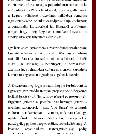
Kevin McCarthy valóságos polgárháborút robbantott ki 
a Republikánus Párton belül azzal, hogy megadta magát 
a kétpárti költekező frakciónak, miközben Amerika 
legtekintélyesebb politikai családjának sarja kiviharzott 
a demokraták korrupcióval teli táborából a Potomac 
partján, hogy a nép független jelöltjeként folytassa az 
elnökjelöltségért folytatott kampányát.
Így hirtelen és szerencsére a rosszindulatú washingtoni 
Egypárt kötélnek áll. A birodalmi Washington ostrom 
alatt áll. Amerika hosszú rémálma, a háború, a jóléti 
ellátás, az adósság, a pénzügyek, a bürokratikus 
zsarnokság, a felmondási kultúra és a cinkos kapitalista 
korrupció végre talán legalább a végéhez közeledik.
A történelem meg fogja mutatni, hogy a fordulópont az 
Egységes Párt meddő ukrajnai projektjének hidegvérrel 
történő bukása volt. Tény, hogy 
Robert F. Kennedy Jr.
független jelölése a politikai halálharangot jelenti a 
jelenlegi szponzorok - azaz "Joe Biden" és a körúti 
Háborús Párt karrieristái - számára, akik Amerikát egy 
újabb Örök Háború értelmetlen, szégyenletes, 
pénzügyileg gyilkos megtestesülésével terhelték meg. A 
közelgő képviselőházi testvérgyilkosság pedig 