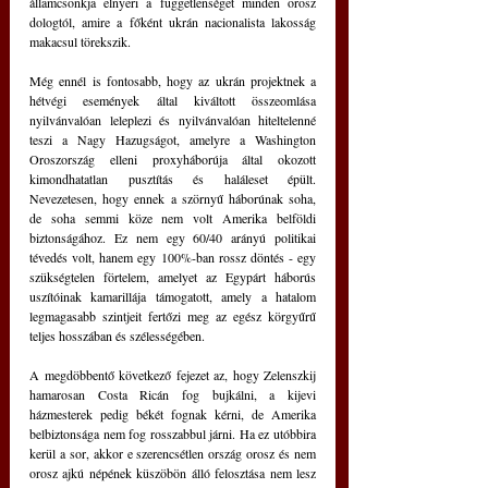
államcsonkja elnyeri a függetlenséget minden orosz 
dologtól, amire a főként ukrán nacionalista lakosság 
makacsul törekszik.
Még ennél is fontosabb, hogy az ukrán projektnek a 
hétvégi események által kiváltott összeomlása 
nyilvánvalóan leleplezi és nyilvánvalóan hiteltelenné 
teszi a Nagy Hazugságot, amelyre a Washington 
Oroszország elleni proxyháborúja által okozott 
kimondhatatlan pusztítás és haláleset épült. 
Nevezetesen, hogy ennek a szörnyű háborúnak soha, 
de soha semmi köze nem volt Amerika belföldi 
biztonságához. Ez nem egy 60/40 arányú politikai 
tévedés volt, hanem egy 100%-ban rossz döntés - egy 
szükségtelen förtelem, amelyet az Egypárt háborús 
uszítóinak kamarillája támogatott, amely a hatalom 
legmagasabb szintjeit fertőzi meg az egész körgyűrű 
teljes hosszában és szélességében.
A megdöbbentő következő fejezet az, hogy Zelenszkij 
hamarosan Costa Ricán fog bujkálni, a kijevi 
házmesterek pedig békét fognak kérni, de Amerika 
belbiztonsága nem fog rosszabbul járni. Ha ez utóbbira 
kerül a sor, akkor e szerencsétlen ország orosz és nem 
orosz ajkú népének küszöbön álló felosztása nem lesz 