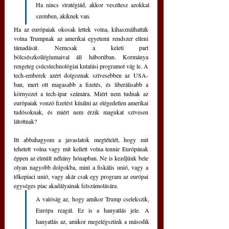
Ha nincs stratégiád, akkor veszítesz azokkal 
szemben, akiknek van.
Ha az európaiak okosak lettek volna, kihasználhatták 
volna Trumpnak az amerikai egyetemi rendszer elleni 
támadását. Nemcsak a keleti part 
bölcsészkollégiumaival áll háborúban. Kormánya 
rengeteg csúcstechnológiai kutatási programot vág le. A 
tech-emberek azért dolgoznak szívesebben az USA-
ban, mert ott magasabb a fizetés, és liberálisabb a 
környezet a tech-ipar számára. Miért nem tudnak az 
európaiak vonzó fizetést kínálni az elégedetlen amerikai 
tudósoknak, és miért nem érzik magukat szívesen 
látottnak?
Itt abbahagyom a javaslatok megtételét, hogy mit 
tehetett volna vagy mit kellett volna tennie Európának 
éppen az elmúlt néhány hónapban. Ne is kezdjünk bele 
olyan nagyobb dolgokba, mint a fiskális unió, vagy a 
tőkepiaci unió, vagy akár csak egy program az európai 
egységes piac akadályainak felszámolására. 
A valóság az, hogy amikor Trump cselekszik, 
Európa reagál. Ez is a hanyatlás jele. A 
hanyatlás az, amikor megelégszünk a második 