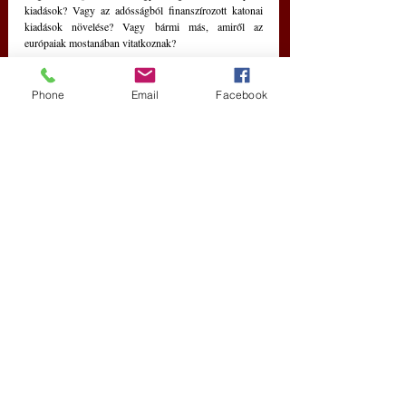
kiadások? Vagy az adósságból finanszírozott katonai 
kiadások növelése? Vagy bármi más, amiről az 
európaiak mostanában vitatkoznak?
A tagadás és a vágyálom a hanyatlás másik fontos 
mérőszáma. Az összes mutatóm pirosan villog.
Phone
Email
Facebook
DeepL.com
 – VDGy
Európa jövője
Új Történelem
Friss bejegyzések
Az összes megtekintése