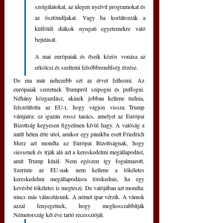
szolgálatokat, az idegen nyelvű programokat és 
az ösztöndíjakat. Vagy ha korlátozzák a 
külföldi diákok nyugati egyetemekre való 
bejutását.
A mai európaiak és őseik közös vonása az 
erkölcsi és szellemi felsőbbrendűség érzése. 
De ma már nehezebb ezt az érvet felhozni. Az 
európaiak szeretnek Trumpról szipogni és puffogni. 
Néhány közgazdász, akinek jobban kellene tudnia, 
felszólította az EU-t, hogy vágjon vissza Trump 
vámjaira: ez igazán rossz tanács, amelyet az Európai 
Bizottság kegyesen figyelmen kívül hagy. A valóság a 
múlt héten érte utol, amikor egy pánikba esett Friedrich 
Merz azt mondta az Európai Bizottságnak, hogy 
siessenek és írják alá azt a kereskedelmi megállapodást, 
amit Trump kínál. Nem egészen így fogalmazott. 
Szerinte az EU-nak nem kellene a tökéletes 
kereskedelmi megállapodásra törekednie, ha egy 
kevésbé tökéletes is megteszi. De valójában azt mondta: 
nincs más választásunk. A német ipar vérzik. A vámok 
azzal fenyegetnek, hogy meghosszabbítják 
Németország két éve tartó recesszióját. 