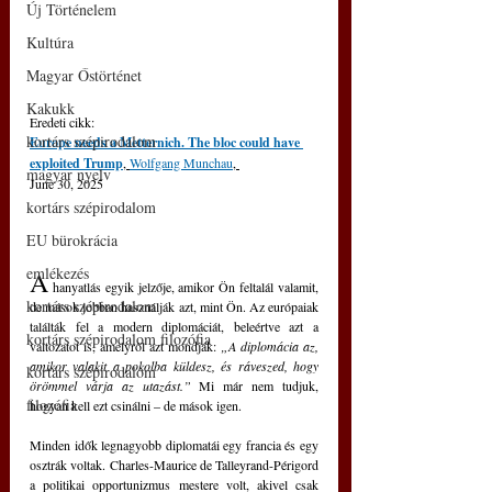
Új Történelem
Kultúra
Magyar Őstörténet
Kakukk
Eredeti cikk: 
kortárs szépirodalom
Europe needs a Metternich. The bloc could have 
exploited Trump
,
Wolfgang Munchau
, 
magyar nyelv
June 30, 2025
kortárs szépirodalom
EU bürokrácia
emlékezés
A
 hanyatlás egyik jelzője, amikor Ön feltalál valamit, 
kortárs szépirodalom
de mások jobban használják azt, mint Ön. Az európaiak 
találták fel a modern diplomáciát, beleértve azt a 
kortárs szépirodalom filozófia
változatot is, amelyről azt mondják: 
„A diplomácia az, 
amikor valakit a pokolba küldesz, és ráveszed, hogy 
kortárs szépirodalom
örömmel várja az utazást.”
 Mi már nem tudjuk, 
filozófia
hogyan kell ezt csinálni – de mások igen.
Minden idők legnagyobb diplomatái egy francia és egy 
osztrák voltak. Charles-Maurice de Talleyrand-Périgord 
a politikai opportunizmus mestere volt, akivel csak 