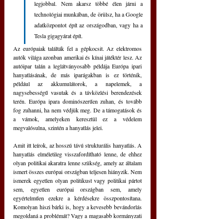
legjobbal. Nem akarsz többé élen járni a 
technológiai munkában, de örülsz, ha a Google 
adatközpontot épít az országodban, vagy ha a 
Tesla gigagyárat épít. 
Az európaiak találták fel a gépkocsit. Az elektromos 
autók világa azonban amerikai és kínai játéktér lesz. Az 
autóipar talán a leglátványosabb példája Európa ipari 
hanyatlásának, de más iparágakban is ez történik, 
például az akkumulátorok, a napelemek, a 
nagysebességű vasutak és a távközlési berendezések 
terén. Európa ipara dominószerűen zuhan, és tovább 
fog zuhanni, ha nem védjük meg. De a támogatások és 
a vámok, amelyeken keresztül ez a védelem 
megvalósulna, szintén a hanyatlás jelei.
Amit itt leírok, az hosszú távú strukturális hanyatlás. A 
hanyatlás elméletileg visszafordítható lenne, de ehhez 
olyan politikai akaratra lenne szükség, amely az általam 
ismert összes európai országban teljesen hiányzik. Nem 
ismerek egyetlen olyan politikust vagy politikai pártot 
sem, egyetlen európai országban sem, amely 
egyértelműen ezekre a kérdésekre összpontosítana. 
Komolyan hiszi bárki is, hogy a kevesebb bevándorlás 
megoldaná a problémát? Vagy a magasabb kormányzati 