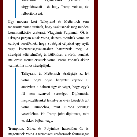
tárgyalóasztalt – és hogy Trump volt az, aki 
felborította azt.
Egy modern kori Talleyrand és Metternich sem 
tanácsolta volna urainak, hogy szakítsanak meg minden 
kommunikációs csatornát Vlagyimir Putyinnal. Ők is 
Ukrajna pártján álltak volna, de nem mondták volna az 
európai vezetőknek, hogy stratégiai céljaikat egy nyílt 
végű kötelezettségvállalásban határozzák meg. A 
stratégiai kétértelműség és különösen a vörös vonalak 
mellőzése mellett érveltek volna. Vörös vonalak akkor 
vannak, ha nincs stratégiájuk. 
Talleyrand és Metternich stratégiája az lett 
volna, hogy olyan helyzetet érjenek el, 
amelyben a háború úgy ér véget, hogy egyik 
fél sem szenved vereséget. Diplomáciai 
megközelítésüket tekintve az övék közelebb állt 
volna Trumpéhoz, mint Európa jelenlegi 
vezetőiéhoz. Ha Trump jobb diplomata, mint 
te, akkor bajban vagy.
Trumphoz, Xihez és Putyinhoz hasonlóan ők is 
megértették volna a természeti erőforrások fontosságát 