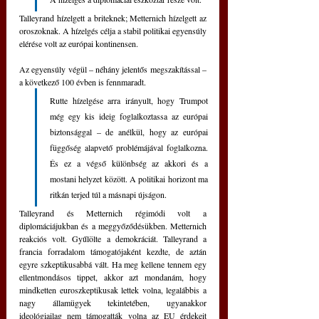
Talleyrand hízelgett a briteknek; Metternich hízelgett az 
oroszoknak. A hízelgés célja a stabil politikai egyensúly 
elérése volt az európai kontinensen.
Az egyensúly végül – néhány jelentős megszakítással – 
a következő 100 évben is fennmaradt. 
Rutte hízelgése arra irányult, hogy Trumpot 
még egy kis ideig foglalkoztassa az európai 
biztonsággal – de anélkül, hogy az európai 
függőség alapvető problémájával foglalkozna. 
És ez a végső különbség az akkori és a 
mostani helyzet között. A politikai horizont ma 
ritkán terjed túl a másnapi újságon.
Talleyrand és Metternich régimódi volt a 
diplomáciájukban és a meggyőződésükben. Metternich 
reakciós volt. Gyűlölte a demokráciát. Talleyrand a 
francia forradalom támogatójaként kezdte, de aztán 
egyre szkeptikusabbá vált. Ha meg kellene tennem egy 
ellentmondásos tippet, akkor azt mondanám, hogy 
mindketten euroszkeptikusak lettek volna, legalábbis a 
nagy államügyek tekintetében, ugyanakkor 
ideológiailag nem támogatták volna az EU érdekeit 