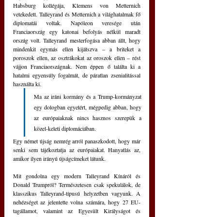
Habsburg kollégája, Klemens von Metternich 
vetekedett. Talleyrand és Metternich a világhatalmak fő 
diplomatái voltak. Napóleon veresége után 
Franciaország egy katonai befolyás nélkül maradt 
ország volt. Talleyrand mesterfogása abban állt, hogy 
mindenkit egymás ellen kijátszva – a briteket a 
poroszok ellen, az osztrákokat az oroszok ellen – rést 
vájjon Franciaországnak. Nem éppen ő találta ki a 
hatalmi egyensúly fogalmát, de páratlan zsenialitással 
használta ki.
Ma az iráni kormány és a Trump-kormányzat 
egy dologban egyetért, mégpedig abban, hogy 
az európaiaknak nincs hasznos szerepük a 
közel-keleti diplomáciában. 
Egy német újság nemrég arról panaszkodott, hogy már 
senki sem tájékoztatja az európaiakat. Hanyatlás az, 
amikor ilyen irányú újságcímeket látunk.
Mit gondolna egy modern Talleyrand Kínáról és 
Donald Trumpról? Természetesen csak spekulálok, de 
klasszikus Talleyrand-típusú helyzetben vagyunk. A 
nehézséget az jelentette volna számára, hogy 27 EU-
tagállamot, valamint az Egyesült Királyságot és 