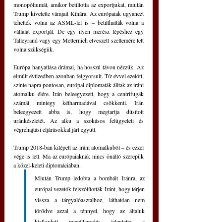
monopóliumát, amikor betiltotta az exportjukat, miután 
Trump kivetette vámjait Kínára. Az európaiak ugyanezt 
tehették volna az ASML-lel is – betilthatták volna a 
vállalat exportját. De egy ilyen merész lépéshez egy 
Talleyrand vagy egy Metternich elveszett szellemére lett 
volna szükségük.
Európa hanyatlása drámai, ha hosszú távon nézzük. Az 
elmúlt évtizedben azonban felgyorsult. Tíz évvel ezelőtt, 
szinte napra pontosan, európai diplomaták álltak az iráni 
atomalku élére. Irán beleegyezett, hogy a centrifugák 
számát mintegy kétharmadával csökkenti. Irán 
beleegyezett abba is, hogy megtartja dúsított 
uránkészletét. Az alku a szokásos felügyeleti és 
végrehajtási eljárásokkal járt együtt.
Trump 2018-ban kilépett az iráni atomalkuból – és ezzel 
vége is lett. Ma az európaiaknak nincs önálló szerepük 
a közel-keleti diplomáciában. 
Miután Trump ledobta a bombáit Iránra, az 
európai vezetők felszólították Iránt, hogy térjen 
vissza a tárgyalóasztalhoz, láthatóan nem 
törődve azzal a ténnyel, hogy az általuk 
kialkudott megállapodás jelentette a 