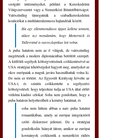
szolgáló intézményeket, például a Kereskedelmi 
Világszervezetet vagy a Nemzetközi Büntetőbíróságot. 
Valószínűleg támogatnák a szabadkereskedelmi 
koalíciókat a multilateralizmusra hajlandóak között.
Ha egy ellentmondásos tippet kellene tennem, 
akkor azt mondanám, hogy Metternich és 
Talleyrand is euroszkeptikus lett volna.
A puha hatalom nem az ő világuk, de valószínűleg 
megértenék a modern diplomáciában betöltött szerepét. 
A külföldi segélyek költségvetésének csökkentésével az 
USA stratégiai lehetőségeket hagyott meg, amelyeket az 
okos európaiak a maguk javára használhattak volna ki. 
De nem ez történt. Az Egyesült Királyság követte az 
USA-t, és szintén csökkentette a segélyezési 
költségvetését, hogy teljesíteni tudja az USA által előírt 
védelmi kiadási célokat. Soha nem gondoltam, hogy a 
puha hatalom helyettesítheti a kemény hatalmat, és 
soha nem hittem abban a naiv puha hatalmi 
romantikában, amely az európai integrációról 
szóló diskurzust jellemzi. De a stratégiai 
gondolkodás hiányát látom, amikor az európai 
kormányok csökkentik a nemzetközi rádiós 