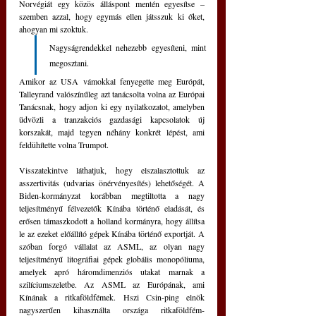
Norvégiát egy közös álláspont mentén egyesítse – 
szemben azzal, hogy egymás ellen játsszuk ki őket, 
ahogyan mi szoktuk. 
Nagyságrendekkel nehezebb egyesíteni, mint 
megosztani. 
Amikor az USA vámokkal fenyegette meg Európát, 
Talleyrand valószínűleg azt tanácsolta volna az Európai 
Tanácsnak, hogy adjon ki egy nyilatkozatot, amelyben 
üdvözli a tranzakciós gazdasági kapcsolatok új 
korszakát, majd tegyen néhány konkrét lépést, ami 
feldühítette volna Trumpot.
Visszatekintve láthatjuk, hogy elszalasztottuk az 
asszertivitás (udvarias önérvényesítés) lehetőségét. A 
Biden-kormányzat korábban megtiltotta a nagy 
teljesítményű félvezetők Kínába történő eladását, és 
erősen támaszkodott a holland kormányra, hogy állítsa 
le az ezeket előállító gépek Kínába történő exportját. A 
szóban forgó vállalat az ASML, az olyan nagy 
teljesítményű litográfiai gépek globális monopóliuma, 
amelyek apró háromdimenziós utakat marnak a 
szilíciumszeletbe. Az ASML az Európának, ami 
Kínának a ritkaföldfémek. Hszi Csin-ping elnök 
nagyszerűen kihasználta országa ritkaföldfém-