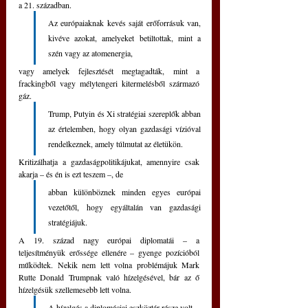
a 21. században. 
Az európaiaknak kevés saját erőforrásuk van, 
kivéve azokat, amelyeket betiltottak, mint a 
szén vagy az atomenergia, 
vagy amelyek fejlesztését megtagadták, mint a 
frackingből vagy mélytengeri kitermelésből származó 
gáz.
Trump, Putyin és Xi stratégiai szereplők abban 
az értelemben, hogy olyan gazdasági vízióval 
rendelkeznek, amely túlmutat az életükön. 
Kritizálhatja a gazdaságpolitikájukat, amennyire csak 
akarja – és én is ezt teszem –, de 
abban különböznek minden egyes európai 
vezetőtől, hogy egyáltalán van gazdasági 
stratégiájuk.
A 19. század nagy európai diplomatái – a 
teljesítményük erőssége ellenére – gyenge pozícióból 
működtek. Nekik nem lett volna problémájuk Mark 
Rutte Donald Trumpnak való hízelgésével, bár az ő 
hízelgésük szellemesebb lett volna. 
A hízelgés a diplomáciai eszköztár része volt. 