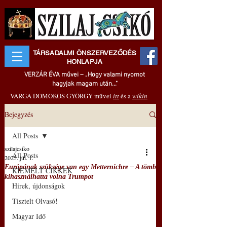
TÁRSADALMI ÖNSZERVEZŐDÉS
HONLAPJA
VERZÁR ÉVA művei – „Hogy valami nyomot
hagyjak magam után..."
VARGA DOMOKOS GYÖRGY művei
itt
és a
wikin
Bejegyzés
All Posts
szilajcsiko
All Posts
2025. júl. 1.
Európának szüksége van egy Metternichre – A tömb
KIEMELT CIKKEK
kihasználhatta volna Trumpot
Hírek, újdonságok
Tisztelt Olvasó!
Magyar Idő