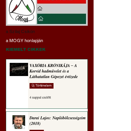
Darai Lajos:
Gyimóthy Gábor
a Szilaj Csikón
Naplóbölcsességeim
nyelvművelő gúnyv
a MOGY honlapján
(2025)
sorozata (1773)
KIEMELT CIKKEK
VAXÓRIA KRÓNIKÁJA ‒ A
Korvid hadművelet és a
Láthatatlan Gépezet évtizede
Új Történelem
4 nappal ezelőtt
Darai Lajos: Naplóbölcsességeim
(2018)