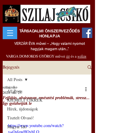
TÁRSADALMI ÖNSZERVEZŐDÉS
HONLAPJA
VERZÁR ÉVA művei – „Hogy valami nyomot
hagyjak magam után..."
VARGA DOMOKOS GYÖRGY művei
itt
és a
wikin
Bejegyzés
All Posts
szilajcsiko
All Posts
2024. okt. 23.
Fejfájás, alvászavar, emésztési problémák, stressz...
KIEMELT CIKKEK
Így győzhetjük le
Hírek, újdonságok
Tisztelt Olvasó!
https://www.youtube.com/watch?
Magyar Idő
v=OsfqwHQvhLQ