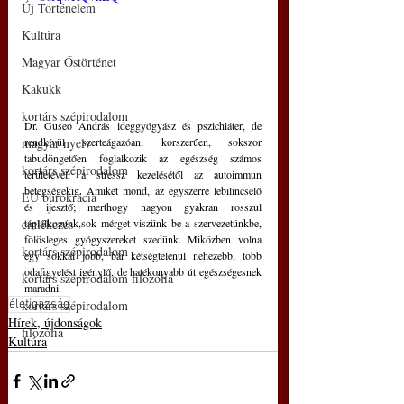
Új Történelem
Kultúra
Magyar Őstörténet
Kakukk
kortárs szépirodalom
Dr. Guseo András ideggyógyász és pszichiáter, de 
rendkívül szerteágazóan, korszerűen, sokszor 
magyar nyelv
tabudöngetően foglalkozik az egészség számos 
kortárs szépirodalom
területével, a stressz kezelésétől az autoimmun 
betegségekig. Amiket mond, az egyszerre lebilincselő 
EU bürokrácia
és ijesztő; merthogy nagyon gyakran rosszul 
táplálkozunk,sok mérget viszünk be a szervezetünkbe, 
emlékezés
fölösleges gyógyszereket szedünk. Miközben volna 
kortárs szépirodalom
egy sokkal jobb, bár kétségtelenül nehezebb, több 
odafigyelést igénylő, de hatékonyabb út egészségesnek 
kortárs szépirodalom filozófia
maradni.
életigazság
kortárs szépirodalom
Hírek, újdonságok
filozófia
Kultúra