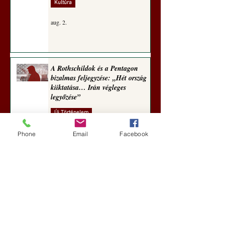
Kultúra
aug. 2.
A Rothschildok és a Pentagon
bizalmas feljegyzése: „Hét ország
kiiktatása… Irán végleges
legyőzése”
Új Történelem
aug. 1.
Phone
Email
Facebook
Geostratégiai dosszié: a háború,
amely megváltoztatta a hatalom
földrajzát (Laala Bechetoula
elemzése)
Új Történelem
júl. 29.