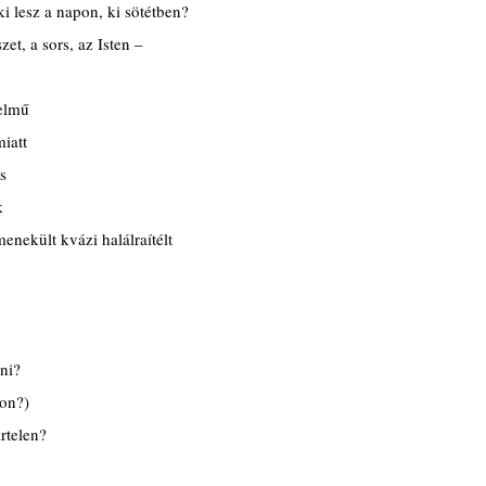
 lesz a napon, ki sötétben?
zet, a sors, az Isten –
telmű
miatt
s
k
enekült kvázi halálraítélt
lni?
ton?)
irtelen?