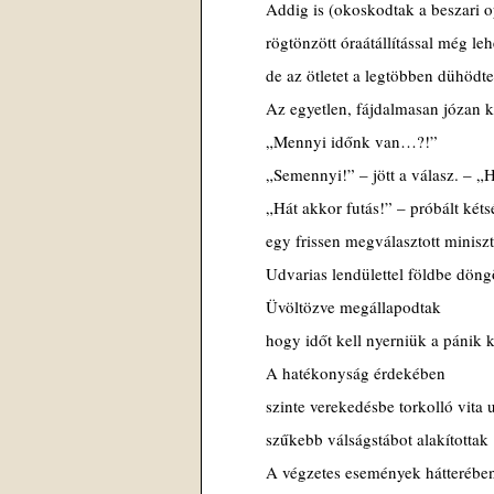
Addig is (okoskodtak a beszari o
rögtönzött óraátállítással még le
de az ötletet a legtöbben dühödt
Az egyetlen, fájdalmasan józan k
„Mennyi időnk van…?!”
„Semennyi!” – jött a válasz. – „H
„Hát akkor futás!” – próbált két
egy frissen megválasztott minisz
Udvarias lendülettel földbe döng
Üvöltözve megállapodtak
hogy időt kell nyerniük a pánik k
A hatékonyság érdekében
szinte verekedésbe torkolló vita 
szűkebb válságstábot alakítottak
A végzetes események hátterébe