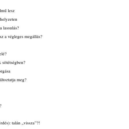
lmű lesz
 helyzeten
a lassulás?
esz a végleges megállás?
elé?
k sötétségben?
orgása
áltoztatja meg?
?
rdés): talán „vissza”?!