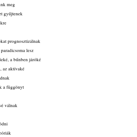
lunk meg
zt gyűjtenek
ekre
okat prognosztizálnak
k paradicsoma lesz
tűeké, a bűnben járóké
, az aktívaké
adnak
ák a függönyt
vé válnak
ódni
eóriák