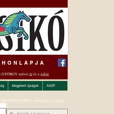
 HONLAPJA
 GYÖRGY művei
itt
és a
wikin
ség
Megjelent újságok
ÁSZF
OMOKOS GYÖRGY művei
itt
és a
wikin