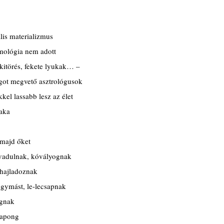
lis materializmus
zmológia nem adott
pkitörés, fekete lyukak… –
got megvető asztrológusok
el lassabb lesz az élet
zaka
majd őket
vadulnak, kóvályognak
 hajladoznak
egymást, le-lecsapnak
ognak
sapong