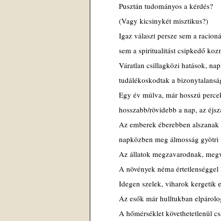
Pusztán tudományos a kérdés?
(Vagy kicsinykét misztikus?)
Igaz választ persze sem a racioná
sem a spiritualitást csipkedő ko
Váratlan csillagközi hatások, na
tudálékoskodtak a bizonytalansá
Egy év múlva, már hosszú percekk
hosszabb/rövidebb a nap, az éjs
Az emberek éberebben alszanak
napközben meg álmosság gyötri 
Az állatok megzavarodnak, meg
A növények néma értetlenséggel
Idegen szelek, viharok kergetik 
Az esők már hulltukban elpárol
A hőmérséklet követhetetlenül c