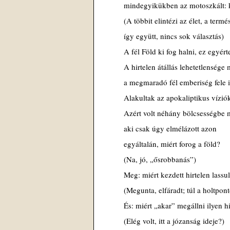
mindegyikükben az motoszkált: ki
(A többit elintézi az élet, a termés
így együtt, nincs sok választás)
A fél Föld ki fog halni, ez egyér
A hirtelen átállás lehetetlensége 
a megmaradó fél emberiség fele i
Alakultak az apokaliptikus vízió
Azért volt néhány bölcsességbe m
aki csak úgy elmélázott azon
egyáltalán, miért forog a föld?
(Na, jó, „ősrobbanás”)
Meg: miért kezdett hirtelen lassu
(Megunta, elfáradt; túl a holtpon
És: miért „akar” megállni ilyen h
(Elég volt, itt a józanság ideje?)