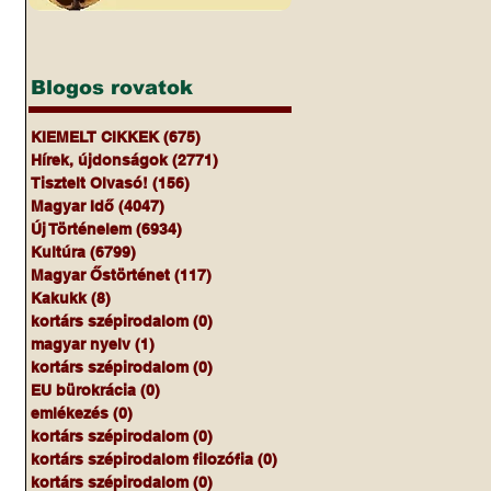
Blogos rovatok
KIEMELT CIKKEK
(675)
675 bejegyzés
Hírek, újdonságok
(2771)
2771 bejegyzés
Tisztelt Olvasó!
(156)
156 bejegyzés
Magyar Idő
(4047)
4047 bejegyzés
Új Történelem
(6934)
6934 bejegyzés
Kultúra
(6799)
6799 bejegyzés
Magyar Őstörténet
(117)
117 bejegyzés
Kakukk
(8)
8 bejegyzés
kortárs szépirodalom
(0)
0 bejegyzés
magyar nyelv
(1)
1 bejegyzés
kortárs szépirodalom
(0)
0 bejegyzés
EU bürokrácia
(0)
0 bejegyzés
emlékezés
(0)
0 bejegyzés
kortárs szépirodalom
(0)
0 bejegyzés
kortárs szépirodalom filozófia
(0)
0 bejegyzés
kortárs szépirodalom
(0)
0 bejegyzés