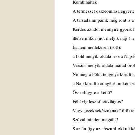
Kombináltak
A természet összeomlása egyérte
A társadalmi pánik még ront is a
Kérdés az idő: mennyire gyorsul 
illetve mikor (no, melyik nap!) l
És nem mellékesen (sőt!):
a Föld melyik oldala lesz a Nap f
Versus: melyik oldala marad örö
No meg a Föld, tengelye körüli f
a Nap körüli keringését miként v
Összefügg-e a kettő?
Fél évig lesz sötét/világos?
Vagy „ezeknek/azoknak” örökre
Szóval minden megáll?!
S aztán (így az abszurd-okkult ké