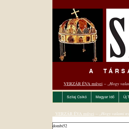
A TÁRS
VERZÁR ÉVA művei
– „
Hogy vala
Szilaj Csikó
Magyar Idő
Új 
VERZÁR ÉVA művei
– „
Hogy valami ny
dombi52