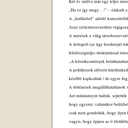
Két év múlva már egy teljes máso
„Ha ez így megy…!” – elakadt a 
A „leállásból” adódó katasztrófá
Azaz (rém)meseszerűen végigsz
A mérések a világ társobszervató
A dologról (az ügy horderejét tek
felelősségteljes titoktartással érte
„A következmények beláthatatla
A politikusok először hitetlenk
később kapkodtak / de egyre fogy
A történések megállíthatatlanok 
Azt mindannyin tudták, sejtették
hogy egyszer, valamikor beüt(het
csak nem gondolták, hogy ilyen
vagyis, hogy éppen az ő életükb