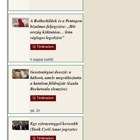
A Rothschildok és a Pentagon
bizalmas feljegyzése: „Hét
ország kiiktatása… Irán
végleges legyőzése”
Új Történelem
6 nappal ezelőtt
Geostratégiai dosszié: a
háború, amely megváltoztatta
a hatalom földrajzát (Laala
Bechetoula elemzése)
Új Történelem
júl. 29.
Egy szörnyeteggel kevesebb
(Tarik Cyril Amar jegyzete)
Új Történelem