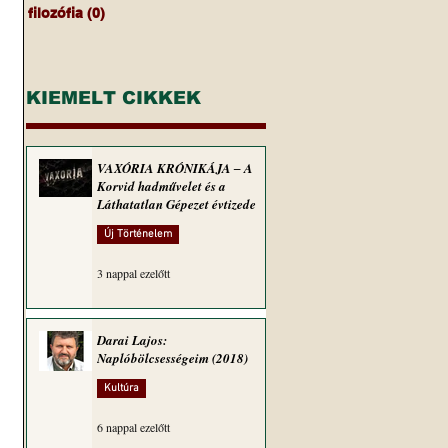
filozófia
(0)
0 bejegyzés
KIEMELT CIKKEK
VAXÓRIA KRÓNIKÁJA ‒ A
Korvid hadművelet és a
Láthatatlan Gépezet évtizede
Új Történelem
3 nappal ezelőtt
Darai Lajos:
Naplóbölcsességeim (2018)
Kultúra
6 nappal ezelőtt