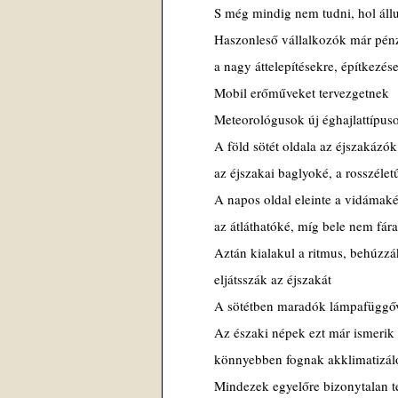
S még mindig nem tudni, hol ál
Haszonleső vállalkozók már pén
a nagy áttelepítésekre, építkezés
Mobil erőműveket tervezgetnek
Meteorológusok új éghajlattípus
A föld sötét oldala az éjszakázó
az éjszakai baglyoké, a rosszéle
A napos oldal eleinte a vidámaké
az átláthatóké, míg bele nem fár
Aztán kialakul a ritmus, behúzz
eljátsszák az éjszakát
A sötétben maradók lámpafüggő
Az északi népek ezt már ismerik
könnyebben fognak akklimatizál
Mindezek egyelőre bizonytalan t