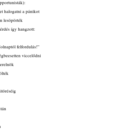
pportunisták):
het halogatni a pánikot
en lesöpörték
érdés így hangzott:
olnaptól felfordulás!”
ségbeesetten viccelődni
terelnök
ölték
itöréséig
után
n