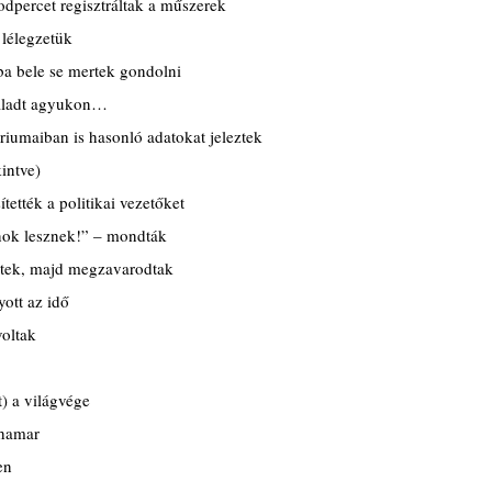
dpercet regisztráltak a műszerek
lélegzetük
ba bele se mertek gondolni
aladt agyukon…
riumaiban is hasonló adatokat jeleztek
intve)
sítették a politikai vezetőket
nok lesznek!” – mondták
edtek, majd megzavarodtak
ott az idő
voltak
) a világvége
 hamar
en