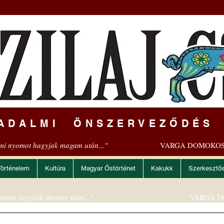
ADALMI ÖNSZERVEZŐDÉS
mi nyomot hagyjak magam után..."
VARGA DOMOKOS
Történelem
Kultúra
Magyar Őstörténet
Kakukk
Szerkesztő
omot hagyjak magam után..."
VARGA D