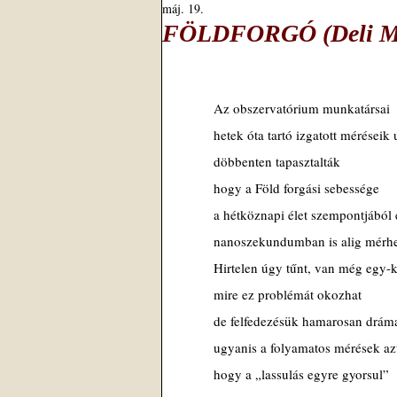
máj. 19.
FÖLDFORGÓ (Deli Mih
Az obszervatórium munkatársai
hetek óta tartó izgatott méréseik 
döbbenten tapasztalták
hogy a Föld forgási sebessége
a hétköznapi élet szempontjából 
nanoszekundumban is alig mérhet
Hirtelen úgy tűnt, van még egy-
mire ez problémát okozhat
de felfedezésük hamarosan drámai
ugyanis a folyamatos mérések az
hogy a „lassulás egyre gyorsul”