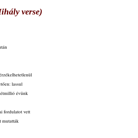
ály verse)
után
érzékelhetetlenül
ően: lassul
kétmillió évünk
 fordulatot vett
t mutatták