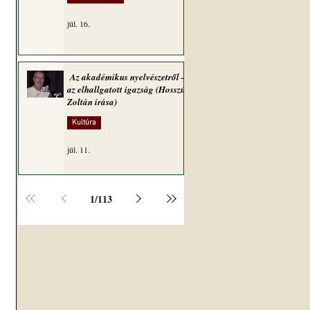
júl. 16.
Az akadémikus nyelvészetről –
az elhallgatott igazság (Hosszú
Zoltán írása)
Kultúra
júl. 11.
1
/
113