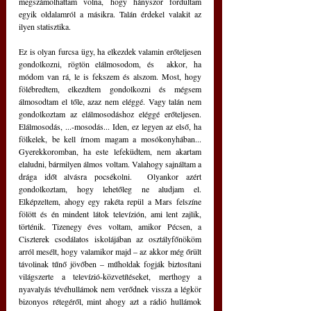
megszámolhattam volna, hogy hányszor fordultam 
egyik oldalamról a másikra. Talán érdekel valakit az 
ilyen statisztika.
Ez is olyan furcsa ügy, ha elkezdek valamin erőteljesen 
gondolkozni, rögtön elálmosodom, és  akkor, ha 
módom van rá, le is fekszem és alszom. Most, hogy 
fölébredtem, elkezdtem gondolkozni és mégsem 
álmosodtam el tőle, azaz nem eléggé. Vagy talán nem 
gondolkoztam az elálmosodáshoz eléggé erőteljesen. 
Elálmosodás, ...-mosodás... Iden, ez legyen az első, ha 
fölkelek, be kell írnom magam a mosókonyhában... 
Gyerekkoromban, ha este lefeküdtem, nem akartam 
elaludni, bármilyen álmos voltam. Valahogy sajnáltam a 
drága időt alvásra pocsékolni.  Olyankor azért 
gondolkoztam, hogy lehetőleg ne aludjam el. 
Elképzeltem, ahogy egy rakéta repül a Mars felszíne 
fölött és én mindent látok televízión, ami lent zajlik, 
történik. Tizenegy éves voltam, amikor Pécsen, a 
Ciszterek csodálatos iskolájában az osztályfőnököm 
arról mesélt, hogy valamikor majd – az akkor még őrült 
távolinak tűnő jövőben – műholdak fogják biztosítani 
világszerte a televízió-közvetítéseket, merthogy a 
nyavalyás tévéhullámok nem verődnek vissza a légkör 
bizonyos rétegéről, mint ahogy azt a rádió hullámok 