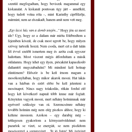
szentül megfogadtam, hogy beviszek magammal egy 
kiskanalat. A kiskanál pontosan úgy járt – annélkül, 
hogy tudott volna róla –, mint Karinthy cipőfűzője, 
mármint, nem az elszakadt, hanem amit nem vett meg. 
„
Egy kicsi ház van a domb tetején
...” Hogy jön ez most 
ide? Úgy, hogy ez a dallam már mióta fölébredtem a 
fejemben kószál, de csak most ugrott be, hogy milyen 
szöveg tartozik hozzá. Nem csoda, mert ezt a dalt talán 
fél évvel ezelőtt ismertem meg és azóta csak egyszer 
hallottam. Most viszont mégis átfordultam a másik 
oldalamra. Hogy lehet egy ilyen, piócaként kapaszkodó 
dallamtól megszabadulni? Mi mindent kell holnap 
elintéznem? Először is be kell írnom magam a 
mosókonyhában, hogy mikor akarok mosni. Hat lakás 
van a házban és ezért előre be kell jelenteni a 
mosónapot. Nincs nagy tolakodás, ritkán fordul elő 
hogy két következő napnál több lenne már foglalt. 
Kénytelen vagyok mosni, mert néhány holmimnak már 
egetverő szüksége van rá. Szerencsémre néhány 
további holmim még nem elég piszkos ahhoz, hogy ki 
kellene mosnom. Azokon – egy darabig még – 
tettlegesen gyakorlom a környezetvédelmet: nem 
pazarlok se vizet, se energiát, se nem piszkítom 
mosószerrel a szennyvizet... Te jó Isten! Mi ivóvizet 