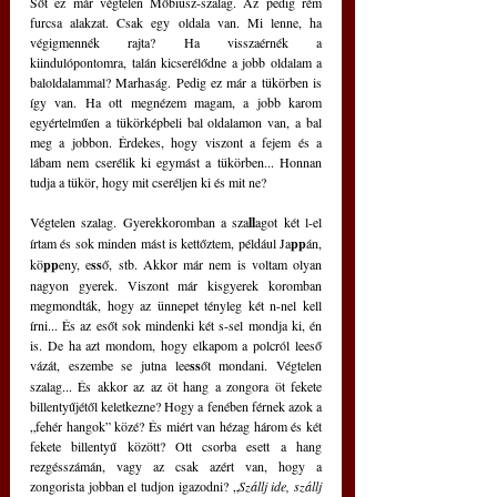
Sőt ez már végtelen Mőbiusz-szalag. Az pedig rém 
furcsa alakzat. Csak egy oldala van. Mi lenne, ha 
végigmennék rajta? Ha visszaérnék a 
kiindulópontomra, talán kicserélődne a jobb oldalam a 
baloldalammal? Marhaság. Pedig ez már a tükörben is 
így van. Ha ott megnézem magam, a jobb karom 
egyértelműen a tükörképbeli bal oldalamon van, a bal 
meg a jobbon. Érdekes, hogy viszont a fejem és a 
lábam nem cserélik ki egymást a tükörben... Honnan 
tudja a tükör, hogy mit cseréljen ki és mit ne? 
Végtelen szalag. Gyerekkoromban a sza
ll
agot két l-el 
írtam és sok minden mást is kettőztem, például Ja
pp
án, 
kö
pp
eny, e
ss
ő, stb. Akkor már nem is voltam olyan 
nagyon gyerek. Viszont már kisgyerek koromban 
megmondták, hogy az ünnepet tényleg két n-nel kell 
írni... És az esőt sok mindenki két s-sel mondja ki, én 
is. De ha azt mondom, hogy elkapom a polcról leeső 
vázát, eszembe se jutna lee
ss
őt mondani. Végtelen 
szalag... És akkor az az öt hang a zongora öt fekete 
billentyűjétől keletkezne? Hogy a fenében férnek azok a 
„fehér hangok” közé? És miért van hézag három és két 
fekete billentyű között? Ott csorba esett a hang 
rezgésszámán, vagy az csak azért van, hogy a 
zongorista jobban el tudjon igazodni? „
Szállj ide, szállj 