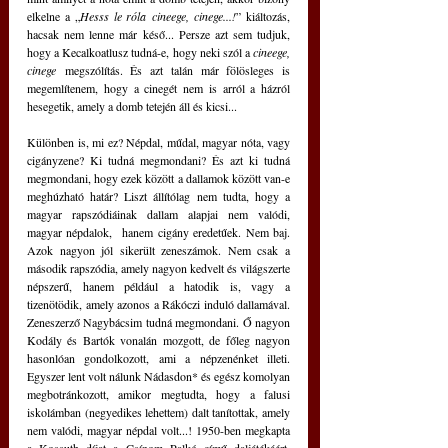
elkelne a „
Hesss le róla
cineege, cinege...!
” kiáltozás, 
hacsak nem lenne már késő... Persze azt sem tudjuk, 
hogy a Kecalkoatlusz tudná-e, hogy neki szól a 
cineege, 
cinege
 megszólítás. És azt talán már fölösleges is 
megemlítenem, hogy a cinegét nem is arról a házról 
hesegetik, amely a domb tetején áll és kicsi...
Különben is, mi ez? Népdal, műdal, magyar nóta, vagy 
cigányzene? Ki tudná megmondani? És azt ki tudná 
megmondani, hogy ezek között a dallamok között van-e 
meghúzható határ? Liszt állítólag nem tudta, hogy a 
magyar rapszódiáinak dallam alapjai nem valódi, 
magyar népdalok,  hanem cigány eredetűek. Nem baj. 
Azok nagyon jól sikerült zeneszámok. Nem csak a 
második rapszódia, amely nagyon kedvelt és világszerte 
népszerű, hanem például a hatodik is, vagy a 
tizenötödik, amely azonos a Rákóczi induló dallamával. 
Zeneszerző Nagybácsim tudná megmondani. Ő nagyon 
Kodály és Bartók vonalán mozgott, de főleg nagyon 
hasonlóan gondolkozott, ami a népzenénket illeti. 
Egyszer lent volt nálunk Nádasdon* és egész komolyan 
megbotránkozott, amikor megtudta, hogy a falusi 
iskolámban (negyedikes lehettem) dalt tanítottak, amely 
nem valódi, magyar népdal volt...! 1950-ben megkapta 