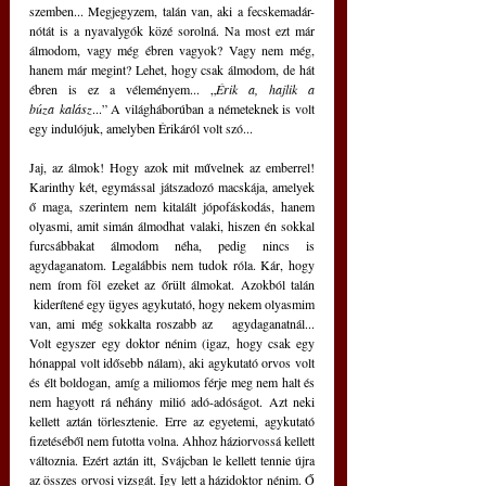
szemben... Megjegyzem, talán van, aki a fecskemadár-
nótát is a nyavalygók közé sorolná. Na most ezt már 
álmodom, vagy még ébren vagyok? Vagy nem még, 
hanem már megint? Lehet, hogy csak álmodom, de hát 
ébren is ez a véleményem... „
Érik a, hajlik a 
búza
kalász
...” A világháborúban a németeknek is volt 
egy indulójuk, amelyben Érikáról volt szó...
Jaj, az álmok! Hogy azok mit művelnek az emberrel! 
Karinthy két, egymással játszadozó macskája, amelyek 
ő maga, szerintem nem kitalált jópofáskodás, hanem 
olyasmi, amit simán álmodhat valaki, hiszen én sokkal 
furcsábbakat álmodom néha, pedig nincs is 
agydaganatom. Legalábbis nem tudok róla. Kár, hogy 
nem írom föl ezeket az őrült álmokat. Azokból talán 
 kiderítené egy ügyes agykutató, hogy nekem olyasmim 
van, ami még sokkalta roszabb az   agydaganatnál... 
Volt egyszer egy doktor nénim (igaz, hogy csak egy 
hónappal volt idősebb nálam), aki agykutató orvos volt 
és élt boldogan, amíg a miliomos férje meg nem halt és 
nem hagyott rá néhány milió adó-adóságot. Azt neki 
kellett aztán törlesztenie. Erre az egyetemi, agykutató 
fizetéséből nem futotta volna. Ahhoz háziorvossá kellett 
változnia. Ezért aztán itt, Svájcban le kellett tennie újra 
az összes orvosi vizsgát. Így lett a házidoktor nénim. Ő 