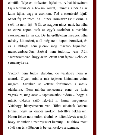
elmúlik. Teljesen titokzatos fájdalom. A bal lábszáram 
fáj a térdem és a bokám között,  mintha a bőr és az 
izom fájna, vagy a csontom. Tud a csontvelő fájni? 
Mitől fáj az izom, ha  nincs izomláza? (Mit csinál a 
szél, ha nem fúj...?) És az nagyon nincs neki, ha néha 
az előző napon csak az egyik szobából a másikba 
csoszogtam és vissza. De ha erőltetetten megyek néha 
néhány kilométert, attól még nem kapok izomlázat, és 
ez a lábfájás sem jelenik meg másnap hajnalban, 
menetrendszerűen. Szóval nem tudom... Ám őrült 
szerencsém van, hogy az izületeim nem fájnak. Sehol és 
semennyire se.
Viszont nem tudok elaludni, de valahogy nem is 
akarok. Olyan, mintha már teljesen kialudtam volna 
magam. Azonban át kellene fordulnom a másik 
oldalamra. Nem mintha nehezemre esne, de lusta 
vagyak rá, meg aztán – tapasztalatból tudom –, hogy  a 
másik oldalon zajló fekvést is hamar megunom. 
Valahogy hiányérzetem van. Több oldalnak kellene 
lennie, hogy az ember azokon fölváltva fekhessen. 
Háton fekve nem tudok aludni. A hátonfekvés arra jó, 
hogy az ember a mennyezetet bámulja. De ahhoz most 
sötét van és különben is be van csukva a szemem. 