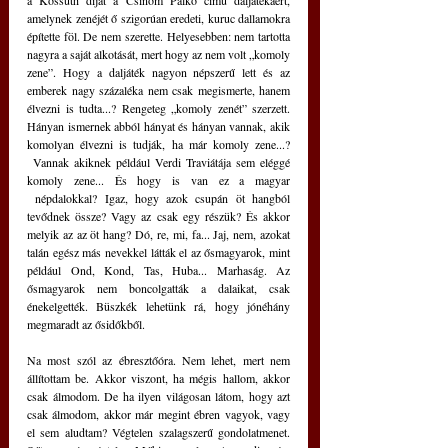
a Kossuth díjat a Csínom Palkó című daljátékáért, 
amelynek zenéjét ő szigorúan eredeti, kuruc dallamokra 
építette föl. De nem szerette. Helyesebben: nem tartotta 
nagyra a saját alkotását, mert hogy az nem volt „komoly 
zene”. Hogy a daljáték nagyon népszerű lett és az 
emberek nagy százaléka nem csak megismerte, hanem 
élvezni is tudta...? Rengeteg „komoly zenét” szerzett. 
Hányan ismernek abból hányat és hányan vannak, akik 
komolyan élvezni is tudják, ha már komoly zene...? 
 Vannak akiknek például Verdi Traviátája sem eléggé 
komoly zene... És hogy is van ez a magyar 
 népdalokkal? Igaz, hogy azok csupán öt hangból 
tevődnek össze? Vagy az csak egy részük? És akkor 
melyik az az öt hang? Dó, re, mi, fa... Jaj, nem, azokat 
talán egész más nevekkel látták el az ősmagyarok, mint 
például Ond, Kond, Tas, Huba... Marhaság. Az 
ősmagyarok nem boncolgatták a dalaikat, csak 
énekelgették. Büszkék lehetünk rá, hogy jónéhány 
megmaradt az ősidőkből.
Na most szól az ébresztőóra. Nem lehet, mert nem 
állítottam be. Akkor viszont, ha mégis hallom, akkor 
csak álmodom. De ha ilyen világosan látom, hogy azt 
csak álmodom, akkor már megint ébren vagyok, vagy 
el sem aludtam? Végtelen szalagszerű gondolatmenet. 