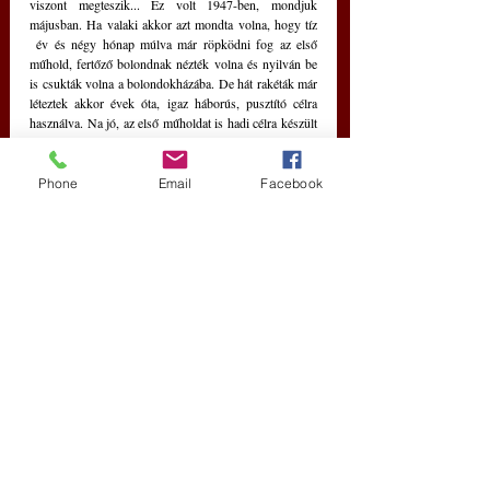
viszont megteszik... Ez volt 1947-ben, mondjuk 
májusban. Ha valaki akkor azt mondta volna, hogy tíz 
 év és négy hónap múlva már röpködni fog az első 
műhold, fertőző bolondnak nézték volna és nyilván be 
is csukták volna a bolondokházába. De hát rakéták már 
léteztek akkor évek óta, igaz háborús, pusztító célra 
használva. Na jó, az első műholdat is hadi célra készült 
rakéta vitte a  földkörüli pályára. Akkor még nem is 
gondoltam arra, hogy a Marson semmi érdekeset nem 
láthattam volna az elképzelt rakétám által közvetített 
Phone
Email
Facebook
filmeken, csak vörös sivatagokat és ugyanolyan színű, 
kopár sziklákat. Elképzelhetetlen volt, hogy ott ne 
lennének marslakóktól nyüzsgő városok.
Azt is szerettem elgondolni elalvás előtt, hogy a Vénusz 
hatalmas, de szemünktől felhőkkel elfedett őserdeiben 
csak úgy hemzsegnek a nálunk már kipusztult 
gyíksárkányok, vagy az azokhoz hasonló lények. Az 
ottani tengerek fölött úgy szállnak a nyolc méter 
fesztávolságú, repülő őshüllők (akkor még csak a 
Pteranodonról tudtam, a sokkal nagyobb 
Kecalkoatluszt, vagy a még nagyobb Hátszegopterixet 
még föl se fedezték...), mint nálunk a sirályok, és le-
lecsapnak a vigyázatlanul úszkáló, kisebb 
Ichtioszaurusz csemetékre... Ilyenkor persze mindig túl 