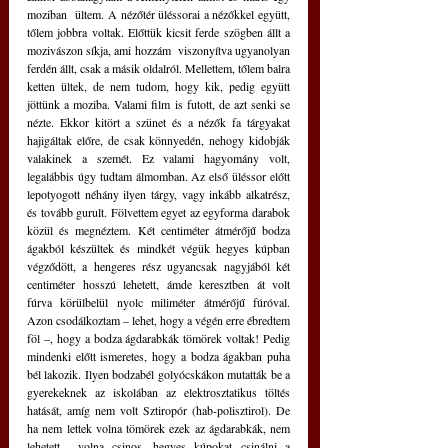
moziban  ültem. A nézőtér üléssorai a nézőkkel együtt, 
tőlem jobbra voltak. Előttük kicsit ferde szögben állt a 
mozivászon síkja, ami hozzám  viszonyítva ugyanolyan 
ferdén állt, csak a másik oldalról. Mellettem, tőlem balra 
ketten ültek, de nem tudom, hogy kik, pedig együtt 
jöttünk a moziba. Valami film is futott, de azt senki se 
nézte. Ekkor kitört a szünet és a nézők fa tárgyakat 
hajigáltak előre, de csak könnyedén, nehogy kidobják 
valakinek a szemét. Ez valami hagyomány volt, 
legalábbis úgy tudtam álmomban. Az első üléssor előtt 
lepotyogott néhány ilyen tárgy, vagy inkább alkatrész, 
és tovább gurult. Fölvettem egyet az egyforma darabok 
közül és megnéztem. Két centiméter átmérőjű bodza 
ágakból készültek és mindkét végük hegyes kúpban 
végződött, a hengeres rész ugyancsak nagyjából két 
centiméter hosszú lehetett, ámde keresztben át volt 
fúrva körülbelül nyolc miliméter átmérőjű fúróval. 
Azon csodálkoztam – lehet, hogy a végén erre ébredtem 
föl –, hogy a bodza ágdarabkák tömörek voltak! Pedig 
mindenki előtt ismeretes, hogy a bodza ágakban puha 
bél lakozik. Ilyen bodzabél golyócskákon mutatták be a 
gyerekeknek az iskolában az elektrosztatikus töltés 
hatását, amíg nem volt Sztiropór (hab-polisztirol). De 
ha nem lettek volna tömörek ezek az ágdarabkák, nem 
lehetett  volna csinos, hegyes kúpokat csinálni a 