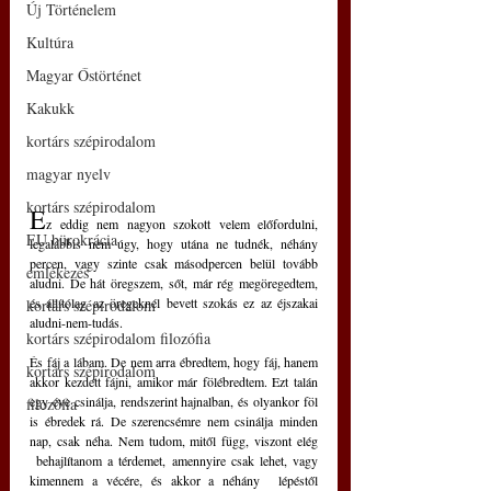
Új Történelem
Kultúra
Magyar Őstörténet
Kakukk
kortárs szépirodalom
magyar nyelv
kortárs szépirodalom
E
z eddig nem nagyon szokott velem előfordulni, 
EU bürokrácia
legalábbis nem úgy, hogy utána ne tudnék, néhány 
percen, vagy szinte csak másodpercen belül tovább 
emlékezés
aludni. De hát öregszem, sőt, már rég megöregedtem, 
és állítólag az öregeknél bevett szokás ez az éjszakai 
kortárs szépirodalom
aludni-nem-tudás.
kortárs szépirodalom filozófia
És fáj a lábam. De nem arra ébredtem, hogy fáj, hanem 
kortárs szépirodalom
akkor kezdett fájni, amikor már fölébredtem. Ezt talán 
egy éve csinálja, rendszerint hajnalban, és olyankor föl 
filozófia
is ébredek rá. De szerencsémre nem csinálja minden 
nap, csak néha. Nem tudom, mitől függ, viszont elég 
 behajlítanom a térdemet, amennyire csak lehet, vagy 
kimennem a vécére, és akkor a néhány  lépéstől 