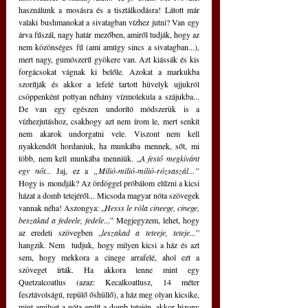
használunk a mosásra és a tisztálkodásra! Látott már 
valaki bushmanokat a sivatagban vízhez jutni? Van egy 
árva fűszál, nagy határ mezőben, amiről tudják, hogy az 
nem közönséges fű (ami amúgy sincs a sivatagban...), 
mert nagy, gumószerű gyökere van. Azt kiássák és kis 
forgácsokat vágnak ki belőle. Azokat a markukba 
szorítják és akkor a lefelé tartott hüvelyk ujjukról 
csöppenként pottyan néhány vízmolekula a szájukba... 
De van egy egészen undorító módszerük is a 
vízhezjutáshoz, csakhogy azt nem írom le, mert senkit 
nem akarok undorgatni vele. Viszont nem kell 
nyakkendőt hordaniuk, ha munkába mennek, sőt, mi 
több, nem kell munkába menniük. „
A festő megkívánt 
egy nőt... 
Jaj, ez a 
„Milió-milió-milió-rózsaszál...” 
Hogy is mondják? Az ördöggel próbálom elűzni a kicsi 
házat a domb tetejéről... Micsoda magyar nóta szövegek 
vannak néha! Aszongya: „
Hesss le róla cineege, cinege, 
beszakad a fedeele, fedele
...” Megjegyzem, lehet, hogy 
az eredeti szövegben „
leszakad a teteeje, teteje...
” 
hangzik. Nem  tudjuk, hogy milyen kicsi a ház és azt 
sem, hogy mekkora a cinege arrafelé, ahol ezt a 
szöveget írták. Ha akkora lenne mint egy 
Quetzalcoatlus (azaz: Kecalkoatlusz, 14 méter 
fesztávolságú, repülő őshüllő), a ház meg olyan kicsike, 
mint amilyet a nóta említ a domb tetején, akkor bizony 