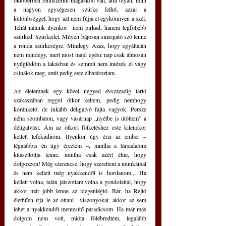
októberben rendszerint magasköd van, ami olyan, mint 
a nagyon egységesen szürke felhő, azzal a 
különbséggel, hogy azt nem fújja el egykönnyen a szél. 
Tehát nálunk ilyenkor  nem pirkad, hanem legföljebb 
szürked. Szürkedet. Milyen bájosan simogató szó lenne 
a ronda szürkeségre. Mindegy. Azaz, hogy egyáltalán 
nem mindegy, mert most majd egész nap csak álmosan 
nyűglődöm a lakásban és semmit nem intézek el vagy 
csinálok meg, amit pedig este elhatároztam.
Az életemnek egy közel negyed évszázadig tartó 
szakaszában reggel ötkor keltem, pedig nemhogy 
koránkelő, de inkább déligalvó fajta vagyok. Persze 
néha szombaton, vagy vasárnap „nyélbe is ütöttem” a 
déligalvást. Ám az ötkori fölkeléshez este kilenckor 
kellett lefeküdnöm. Ilyenkor úgy érzi az ember – 
légalábbis én úgy éreztem –, mintha a társadalom 
kitaszítottja lenne, mintha csak azért élne, hogy 
dolgozzon! Még szerencse, hogy szerettem a munkámat 
és nem kellett még nyakkendőt is hordanom... Ha 
kellett volna, talán játszottam volna a gondolattal, hogy 
akkor már jobb lenne az idegenlégió. Bár, ha Rejtő 
élethűen írja le az ottani  viszonyokat, akkor az sem 
lehet a nyakkendőt mentesítő paradicsom. Ha már más 
dolgom nem volt, mióta fölébredtem, legalább 