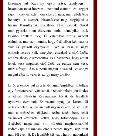
Eszembe jut Karinthy egyik írása, amelyben – 
hasonlóan most hozzám – nem tud elaludni, és  reggel 
rájön, hogy ez azért nem sikerült neki, mert elfelejtette 
behunyni a szemét. Hasonfekve meg megfájdul a 
hátam. Karinthynak csodálatos írásai vannak. Sokat 
már gyerekkorban élveztem, noha némelyiket csak 
később értettem meg. És valamikor biztos sikerült 
elaludnia, mert azt mondta, hogy ő álmában két macska 
volt és játszott egymással... Az az írása is nagy 
emberismeretre vall, amelyben elszakad a cipőfűzője, 
amit valahogy összecsomóz, és elhatározza, hogy amint 
lehet, vesz magának cipőfűzőt, de persze nem vesz, 
mert elfelejti. Ám a pertli megint elszakad. Valahogy 
megint elbánik vele, és ez így megy tovább. 
Erről eszembe  jut az a fél év, amit Angliában töltöttem 
egy formatervező vállalatnál. Délutánonként jött Redzs 
a teával. Nyilván Reginaldnak hívták és legalább 
nyolcvan éves volt. Ez valami, nyugdíjas koron túli 
állása lehetett. A teában volt ugyan cukor, de azt csak 
már a csészében ólálkodó teába tették bele, tehát 
valamivel kevergetni kellett, hogy föloldódjon. Én a 
Svájcból magammal vitt körzőm meghosszabbító 
rudacskáját használtam erre a nemes ügyre, nap mint 
nap, fél éven át. De legalább két vagy három naponként 