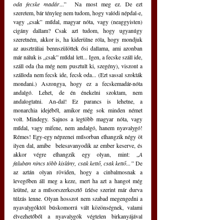
oda fecske madár
...”  Na most meg ez. De ezt 
szeretem, bár tényleg nem tudom, hogy valódi népdal-e, 
vagy „csak” műdal, magyar nóta, vagy (neaggyisten) 
cigány dallam? Csak azt tudom, hogy ugyanúgy 
szeretném, akkor is, ha kiderülne róla, hogy mondjuk 
az ausztráliai bennszülöttek ősi dallama, ami azonban 
már náluk is „csak” műdal lett... Igen, a fecske száll ide, 
száll oda (ha még nem pusztult ki, szegény), viszont a 
szálloda nem fecsk ide, fecsk oda... (Ezt sassal szokták 
mondani.) Aszongya, hogy ez a fecskemadár-nóta 
andalgó. Lehet, de én énekelni szoktam, nem 
andalogtatni. An-dal! Ez parancs is lehetne, a 
monarchia idejéből, amikor még sok minden német 
volt. Mindegy. Sajnos a legtöbb magyar nóta, vagy 
műdal, vagy mifene, nem andalgó, hanem nyavalygó! 
Rémes! Egy-egy népzenei műsorban elhangzik négy öt 
ilyen dal, amibe  belesavanyodik az ember keserve, és 
akkor végre elhangzik egy olyan, mint: „
A 
faluban
nincs több kislány, csak kettő, csak kettő...” 
De 
az aztán olyan röviden, hogy a cinbalmosnak a 
levegőben áll meg a keze, mert ha azt a hangot még 
leütné, az a műsorszerkesztő ízlése szerint már durva 
túlzás lenne. Olyan hosszot nem szabad megengedni a 
nyavalygóktól búskomorrá vált közönségnek, valami 
élvezhetőből a nyavalygók végtelen birkanyájával 