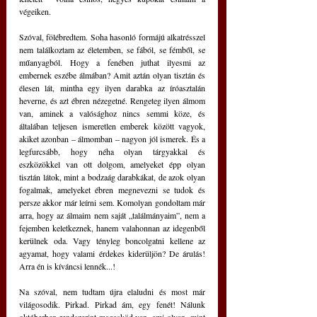
végeiken.
Szóval, fölébredtem. Soha hasonló formájú alkatrésszel 
nem találkoztam az életemben, se fából, se fémből, se 
műanyagból. Hogy a fenében juthat ilyesmi az 
embernek eszébe álmában? Amit aztán olyan tisztán és 
élesen lát, mintha egy ilyen darabka az íróasztalán 
heverne, és azt ébren nézegetné. Rengeteg ilyen álmom 
van, aminek a valósághoz nincs semmi köze, és 
általában teljesen ismeretlen emberek között vagyok, 
akiket azonban – álmomban – nagyon jól ismerek. És a 
legfurcsább, hogy néha olyan tárgyakkal és 
eszközökkel van ott dolgom, amelyeket épp olyan 
tisztán látok, mint a bodzaág darabkákat, de azok olyan 
fogalmak, amelyeket ébren megnevezni se tudok és 
persze akkor már leírni sem. Komolyan gondoltam már 
arra, hogy az álmaim nem saját „találmányaim”, nem a 
fejemben keletkeznek, hanem valahonnan az idegenből 
kerülnek oda. Vagy tényleg boncolgatni kellene az 
agyamat, hogy valami érdekes kiderüljön? De árulás! 
Arra én is kíváncsi lennék...!
Na szóval, nem tudtam újra elaludni és most már 
világosodik. Pirkad. Pirkad ám, egy fenét! Nálunk 