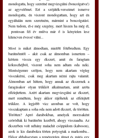
mondogatta, hogy szeretné megvizsgálni (boncolgatva!) 
az agyvelőmet. Ezt a szójáték-verseimet ismerve 
mondogatta, én viszont mondogattam, hogy azt én 
egyáltalán nem szeretném, mármint a boncolgatást. 
Nem tudom, él-e még szegény, mert hiszen ha még él, 
 pontosan fél év múlva már ő is kénytelen lesz 
kilencven évessé válni...
Most is miket álmodtam, mielőtt fölébredtem. Egy 
barátnőmtől – akit csak az álmomban ismertem – 
kértem vissza egy ékszert, amit én faragtam 
kókuszhéjból, viszont soha nem adtam oda neki. 
Mentségemre szóljon, hogy nem akartam végleg 
visszakérni, csak meg akartam nézni rajta valamit. 
Álmomban azt hittem, hogy annak az ékszernek a 
faragásakor olyan trükköt alkalmaztam, amit azóta 
elfelejtettem. Azért akartam megvizsgálni az ékszert, 
mert reméltem, hogy akkor rájöhetek az elfelejtett 
trükkre. A legjobb vicc azonban az volt, hogy 
visszakaptam a soha oda nem adott ékszert, de törötten. 
Törötten? Apró darabokban, amelyek morzsaként 
szóródtak ki barátnőm kezéből, ahogy visszaadta. Az 
ékszerben volt néhány malachit csöppidom (kaboson), 
azok is kis darabokra törten potyogtak a markomba... 
Ekkor abbahagytam a reménytelen álmot és máris egy 