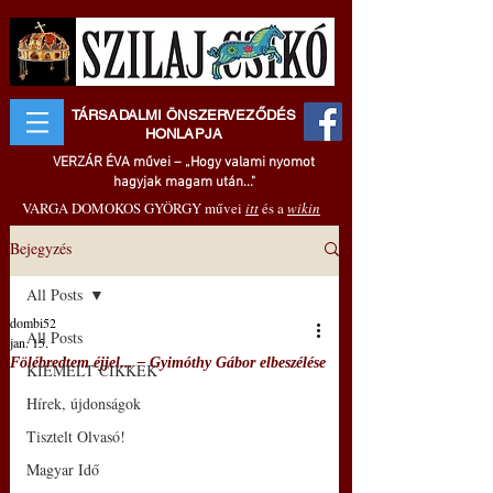
TÁRSADALMI ÖNSZERVEZŐDÉS
HONLAPJA
VERZÁR ÉVA művei – „Hogy valami nyomot
hagyjak magam után..."
VARGA DOMOKOS GYÖRGY művei
itt
és a
wikin
Bejegyzés
All Posts
dombi52
All Posts
jan. 15.
Fölébredtem éjjel... ‒ Gyimóthy Gábor elbeszélése
KIEMELT CIKKEK
Hírek, újdonságok
Tisztelt Olvasó!
Magyar Idő