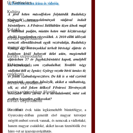
Új Történelem
A PestiSrácok.hu írása és videója 
Kultúra
A jövő héten másodfokon folytatódik Budaházy 
Györgyék terrorcselekmények vádjával indult 
Magyar Őstörténet
büntetőpere. A Fővárosi Ítélőtáblán tízen ülnek majd 
Kakukk
a vádlottak padján, miután heten már köztársasági 
elnöki kegyelemben részesültek. A 2010 előtti időszak 
kortárs szépirodalom
nemzeti ellenállásának egyik vezéralakja, Budaházy 
magyar nyelv
György egy botrányokkal terhelt bírósági eljárás és 
hatályon kívül helyezett ítélet után, megismételt 
kortárs szépirodalom
eljárásban 17 év fegyházbüntetést kapott, amelyből 
EU bürokrácia
kedvezménnyel sem szabadulhat. További négy 
vádlottat ítélt az Ignácz György vezette bírói tanács tíz 
emlékezés
év feletti szabadságvesztésre. De kik is a vád szerinti 
terroristák, veszélyes bűnözők, akiket a vádhatóság, 
kortárs szépirodalom
sőt, az első fokon ítélkező Fővárosi Törvényszék 
kortárs szépirodalom filozófia
hosszabb időre zárna el a társadalomtól, mint sok 
esetben kegyetlen gyilkosokat?
kortárs szépirodalom
filozófia
Az elmúlt évek talán legkiemeltebb büntetőügye, a 
Gyurcsány-érában generált első magyar terrorper 
mögött emberi sorsok vannak, és nemcsak a vádlottaké, 
hanem magyar családoké, akiket lassan tizenötödik éve 
hány-vet az igazságszolgáltatás. 