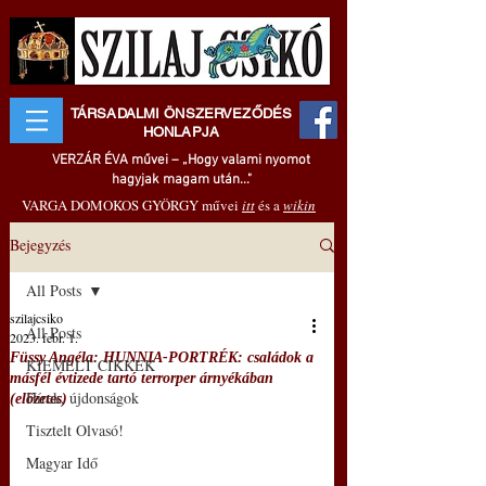
TÁRSADALMI ÖNSZERVEZŐDÉS
HONLAPJA
VERZÁR ÉVA művei – „Hogy valami nyomot
hagyjak magam után..."
VARGA DOMOKOS GYÖRGY művei
itt
és a
wikin
Bejegyzés
All Posts
szilajcsiko
All Posts
2023. febr. 1.
Füssy Angéla: HUNNIA-PORTRÉK: családok a
KIEMELT CIKKEK
másfél évtizede tartó terrorper árnyékában
Hírek, újdonságok
(előzetes)
Tisztelt Olvasó!
Magyar Idő