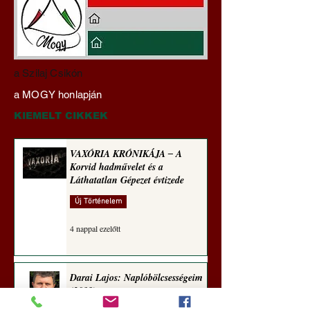
Mi lett a fiúklubokkal és
A háború kisiklott,
a Szilaj Csikón
a férfi főiskolákkal?
diplomáciának ne
a MOGY honlapján
(Paul Craig Roberts
maradt tere (Alasta
jegyzete)
Crooke jegyzete)
KIEMELT CIKKEK
VAXÓRIA KRÓNIKÁJA ‒ A
Korvid hadművelet és a
Láthatatlan Gépezet évtizede
Új Történelem
4 nappal ezelőtt
Darai Lajos: Naplóbölcsességeim
(2018)