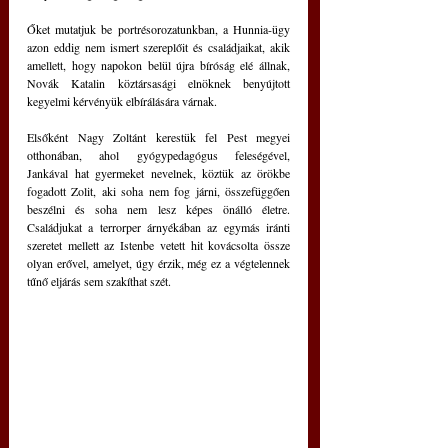
Őket mutatjuk be portrésorozatunkban, a Hunnia-ügy 
azon eddig nem ismert szereplőit és családjaikat, akik 
amellett, hogy napokon belül újra bíróság elé állnak, 
Novák Katalin köztársasági elnöknek benyújtott 
kegyelmi kérvényük elbírálására várnak. 
Elsőként Nagy Zoltánt kerestük fel Pest megyei 
otthonában, ahol gyógypedagógus feleségével, 
Jankával hat gyermeket nevelnek, köztük az örökbe 
fogadott Zolit, aki soha nem fog járni, összefüggően 
beszélni és soha nem lesz képes önálló életre. 
Családjukat a terrorper árnyékában az egymás iránti 
szeretet mellett az Istenbe vetett hit kovácsolta össze 
olyan erővel, amelyet, úgy érzik, még ez a végtelennek 
tűnő eljárás sem szakíthat szét.