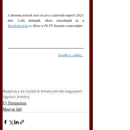
A Hunnia portrék első részét a csütörtöki naptól (2023. 
febr. 2-től) láthatják, illetve olvashatják itt, a 
PestiSrácok.hu
-n, illetve a PS TV Youtube-csatornáján.
Tovább a  cikkhez
Budaházy és tsai
bírói önkény
elnöki kegyelem
ügyészi önkény
Új Történelem
Magyar Idő