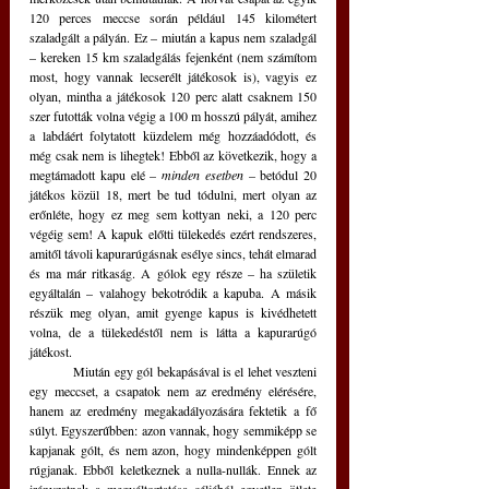
120 perces meccse során például 145 kilométert 
szaladgált a pályán. Ez – miután a kapus nem szaladgál 
– kereken 15 km szaladgálás fejenként (nem számítom 
most, hogy vannak lecserélt játékosok is), vagyis ez 
olyan, mintha a játékosok 120 perc alatt csaknem 150 
szer futották volna végig a 100 m hosszú pályát, amihez 
a labdáért folytatott küzdelem még hozzáadódott, és 
még csak nem is lihegtek! Ebből az következik, hogy a 
megtámadott kapu elé – 
minden esetben 
– betódul 20 
játékos közül 18, mert be tud tódulni, mert olyan az 
erőnléte, hogy ez meg sem kottyan neki, a 120 perc 
végéig sem! A kapuk előtti tülekedés ezért rendszeres, 
amitől távoli kapurarúgásnak esélye sincs, tehát elmarad 
és ma már ritkaság. A gólok egy része – ha születik 
egyáltalán – valahogy bekotródik a kapuba. A másik 
részük meg olyan, amit gyenge kapus is kivédhetett 
volna, de a tülekedéstől nem is látta a kapurarúgó 
játékost.
	Miután egy gól bekapásával is el lehet veszteni 
egy meccset, a csapatok nem az eredmény elérésére, 
hanem az eredmény megakadályozására fektetik a fő 
súlyt. Egyszerűbben: azon vannak, hogy semmiképp se 
kapjanak gólt, és nem azon, hogy mindenképpen gólt 
rúgjanak. Ebből keletkeznek a nulla-nullák. Ennek az 