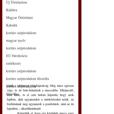
Új Történelem
Kultúra
Magyar Őstörténet
Kakukk
kortárs szépirodalom
magyar nyelv
kortárs szépirodalom
EU bürokrácia
emlékezés
kortárs szépirodalom
kortárs szépirodalom filozófia
Zajlik a labdarúgó világbajnokság. Még nincs egészen 
kortárs szépirodalom
vége, és én bele-belenézek a meccsekbe. Elképesztő, 
filozófia
amit látok, és el sem tudom képzelni, hogy azok 
fejében, akik ugyanezeket a mérkőzéseket nézik, ne 
fordulnának meg ugyanazok a gondolatok, mint az én 
fejemben – elkerülhetetlenül.
	Képzeljük el, hogy egy kézilabda meccs vagy 