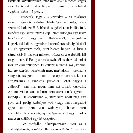
Ezeknek következtében, már nem csak a meccs végén 
van ráadás idő – néha 10 perc! – hanem már a félidő 
végén is, néha 4-5 perc...
	Emberek, tegyük a kezünket – ha máshová 
nem – egymás szívére: labdarúgás ez még, vagy 
szomorú bohózat?! A bíró és segédei nem is láthatnak 
mindent egyszerre, mert a kapu előtti tolongás egy része 
birkózásból, egymás átöleléséből, egymásba 
kapszkodásból és egymás ruhaneműinek ráncigálásából 
áll, de egyszerre több, mint három helyen. A bíró a 
sárga kártyát nagyon nehezen húzza ki a zsebéből, hát 
még a pirosat! Pedig a ronda, szándékos durvulás miatt 
már az első félidőben ki kellene állítania 3-4 játékost. 
Ezt egyszerűen nem teheti meg, mert akkor – például a 
világbajnokságon – már a csoportmékőzések altt 
elfogynának a csapatok játékosai. Tehát hagyja a 
„játékot” (ami már régen nem az) tovább durvulni. 
Amióta videó van, a bírót nem azért lőnék agyon – 
mondjuk Délamerikában –, mert nem adott meg egy 
gólt, ami pedig szabályos volt (vagy mert megadott 
egyet, ami nem volt szabályos), hanem mert 
ellehetetlenítette a világbajnokságot azzal, hogy minden 
meccsen kiállított egy fél csapatot...
	Az erőfudbal elharapódzásán kívül és a 
szabálytalanságok mérhetetlen eldurvulásán túl, van egy 