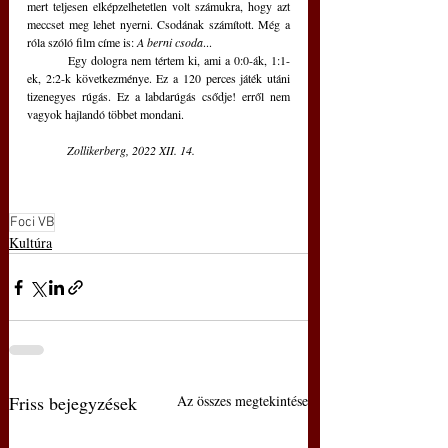
mert teljesen elképzelhetetlen volt számukra, hogy azt 
meccset meg lehet nyerni. Csodának számított. Még a 
róla szóló film címe is: 
A berni csoda
...
	Egy dologra nem tértem ki, ami a 0:0-ák, 1:1-
ek, 2:2-k következménye. Ez a 120 perces játék utáni 
tizenegyes rúgás. Ez a labdarúgás csődje! erről nem 
vagyok hajlandó többet mondani.
Zollikerberg, 2022 XII. 14.
Foci VB
Kultúra
Friss bejegyzések
Az összes megtekintése