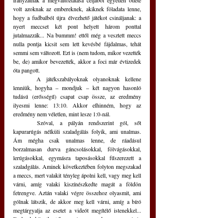
irányzatnak a megváltoztatása céljából egyetlen ötlete 
volt azoknak az embereknek, akiknek föladata lenne, 
hogy a fudbalból újra élvezhető játékot csináljanak: a 
nyert meccset két pont helyett három ponttal 
jutalmazzák... Na bummm! ettől még a vesztett meccs 
nulla pontja kicsit sem lett kevésbé fájdalmas, tehát 
semmi sem változott. Ezt is (nem tudom, mikor vezették 
be, de) amikor bevezették, akkor a foci már évtizedek 
óta pangott.
	A játékszabályoknak olyanoknak kellene 
lenniük, hogyha – mondjuk – két nagyon hasonló 
tudású (erősségű) csapat csap össze, az eredmény 
ilyesmi lenne: 13:10. Akkor elhinném, hogy az 
eredmény nem véletlen, mint lesze 1:0-nál.
	Szóval, a pályán rendszerint gól, sőt 
kapurarúgás nélküli szaladgálás folyik, ami unalmas. 
Ám mégha csak unalmas lenne, de ráadásul 
borzalmasan durva gáncsolásokkal, fölvágásokkal, 
lerúgásokkal, egymásra taposásokkal fűszerezett a 
szaladgálás. Aminek következtében folyton megszakad 
a meccs, mert valakit tényleg ápolni kell, vagy meg kell 
várni, amíg valaki kiszínészkedte magát a földön 
fetrengve. Aztán valaki végre összehoz olyasmit, ami 
gólnak látszik, de akkor meg kell várni, amíg a bíró 
megtárgyalja az esetet a videót megítélő istenekkel... 