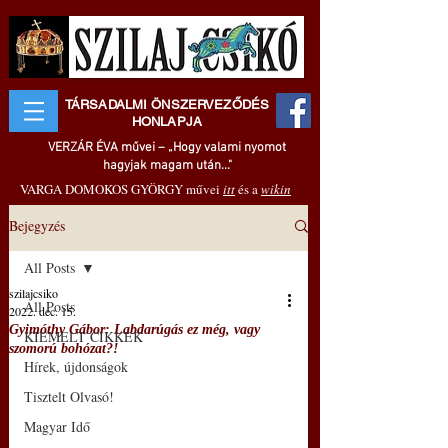
TÁRSADALMI ÖNSZERVEZŐDÉS
HONLAPJA
VERZÁR ÉVA művei – „Hogy valami nyomot
hagyjak magam után..."
VARGA DOMOKOS GYÖRGY művei
itt
és a
wikin
Bejegyzés
All Posts
szilajcsiko
All Posts
2022. dec. 15.
Gyimóthy Gábor: Labdarúgás ez még, vagy
KIEMELT CIKKEK
szomorú bohózat?!
Hírek, újdonságok
Tisztelt Olvasó!
Magyar Idő