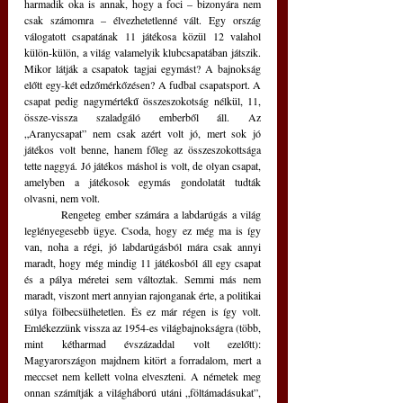
harmadik oka is annak, hogy a foci – bizonyára nem 
csak számomra – élvezhetetlenné vált. Egy ország 
válogatott csapatának 11 játékosa közül 12 valahol 
külön-külön, a világ valamelyik klubcsapatában játszik. 
Mikor látják a csapatok tagjai egymást? A bajnokság 
előtt egy-két edzőmérkőzésen? A fudbal csapatsport. A 
csapat pedig nagymértékű összeszokotság nélkül, 11, 
össze-vissza szaladgáló emberből áll. Az 
„Aranycsapat” nem csak azért volt jó, mert sok jó 
játékos volt benne, hanem főleg az összeszokottsága 
tette naggyá. Jó játékos máshol is volt, de olyan csapat, 
amelyben a játékosok egymás gondolatát tudták 
olvasni, nem volt.
	Rengeteg ember számára a labdarúgás a világ 
leglényegesebb ügye. Csoda, hogy ez még ma is így 
van, noha a régi, jó labdarúgásból mára csak annyi 
maradt, hogy még mindig 11 játékosból áll egy csapat 
és a pálya méretei sem változtak. Semmi más nem 
maradt, viszont mert annyian rajonganak érte, a politikai 
súlya fölbecsülhetetlen. És ez már régen is így volt. 
Emlékezzünk vissza az 1954-es világbajnokságra (több, 
mint kétharmad évszázaddal volt ezelőtt): 
Magyarországon majdnem kitört a forradalom, mert a 
meccset nem kellett volna elveszteni. A németek meg 
onnan számítják a világháború utáni „föltámadásukat”, 