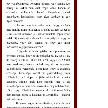
egy vizilabda meccs 90 percig tartana, vagy nem is: 120 
percig, és akkor nem csak vége lenne, hanem az 
eredmény nulla-nulla lenne! Megnézne valaki 
másodszor, harmadszor, vagy akár tizedszer is egy 
ilyen meccset?
	Persze nem lehet előre tudni, hogy a végén 
még mindig nulla-nulla lenne-e, de ha ez már tízszer is 
– sőt sokkal többször is – előfordulhatott, képes lenne 
valaki újra meg újra elmenni a sportpályára, vagy az 
uszodába, vagy időt szánna rá, hogy egy ilyen 
mérkőzést végignézzen a tévén? 
	Ugyanis a labdarúgásban ma pontosan ez 
történik! Persze, hogy itt-ott előfordul 3:0 is, sőt 6:1 is, 
de mennyi a 0:0, az 1:0, az 1:1, a 2:1, vagy a 2:2? A 0:0 
nem eredmény, hanem kínlódmány, és az egygólos 
különbségek véletlenek. Nem igaz, hogy a csapatok 
erőssége, képessége között ma gyakorlatilag nincs 
különbség, csak éppen a játékszabályok és a mára 
kialakult, elfajult játék nem engedik meg a kis 
különbségek – nem véletlenszerű – megmutatkozását, 
sőt a nagy különbségek megmutatkozását sem! Mára 
már teljesen ávette a hatalmát az „erőfudbal”, játékról 
már szó sincs. 
	Érdemes megnézni a statisztikát, amit újabban a 
mérkőzések után bemutatnak. A horvát csapat az egyik 