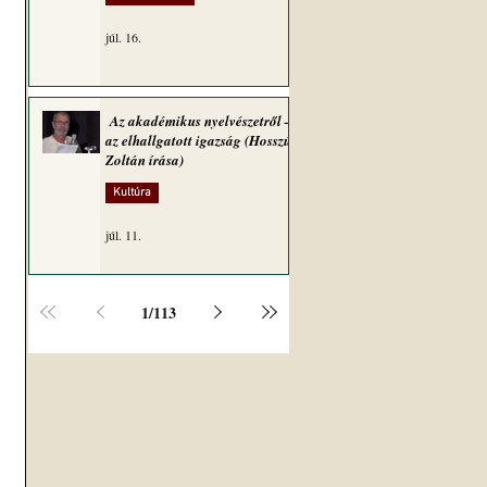
júl. 16.
Az akadémikus nyelvészetről –
az elhallgatott igazság (Hosszú
Zoltán írása)
Kultúra
júl. 11.
1
/
113