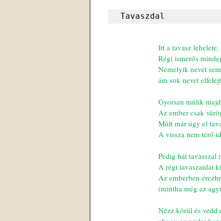
Tavaszdal
Itt a tavasz lehelete
Régi ismerős mindeg
Némelyik nevét sem
ám sok nevet elfelej
Gyorsan múlik majd 
Az ember csak sürög
Múlt már úgy el tav
A vissza nem térő i
Pedig hát tavasszal 
A régi tavaszaidat kic
Az emberben érezhet
(mintha még az agyu
Nézz körül és vedd 