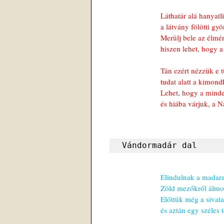
Láthatár alá hanyatl
a látvány fölötti gy
Merülj bele az élmé
hiszen lehet, hogy a 
Tán ezért nézzük e
tudat alatt a kimond
Lehet, hogy a minde
és hiába várjuk, a N
Vándormadár dal
Elindulnak a madarak
Zöld mezőkről álmod
Előttük még a sivatag
és aztán egy széles t