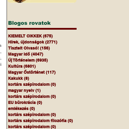
Blogos rovatok
KIEMELT CIKKEK
(675)
675 bejegyzés
Hírek, újdonságok
(2771)
2771 bejegyzés
 
Tisztelt Olvasó!
(156)
156 bejegyzés
a
, 
Magyar Idő
(4047)
4047 bejegyzés
 
Új Történelem
(6935)
6935 bejegyzés
 
Kultúra
(6801)
6801 bejegyzés
Magyar Őstörténet
(117)
117 bejegyzés
Kakukk
(8)
8 bejegyzés
kortárs szépirodalom
(0)
0 bejegyzés
magyar nyelv
(1)
1 bejegyzés
kortárs szépirodalom
(0)
0 bejegyzés
EU bürokrácia
(0)
0 bejegyzés
emlékezés
(0)
0 bejegyzés
kortárs szépirodalom
(0)
0 bejegyzés
kortárs szépirodalom filozófia
(0)
0 bejegyzés
kortárs szépirodalom
(0)
0 bejegyzés