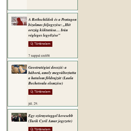
A Rothschildok és a Pentagon
bizalmas feljegyzése: „Hét
ország kiiktatása… Irán
végleges legyőzése”
Új Történelem
7 nappal ezelőtt
Geostratégiai dosszié: a
háború, amely megváltoztatta
a hatalom földrajzát (Laala
Bechetoula elemzése)
Új Történelem
júl. 29.
Egy szörnyeteggel kevesebb
(Tarik Cyril Amar jegyzete)
Új Történelem