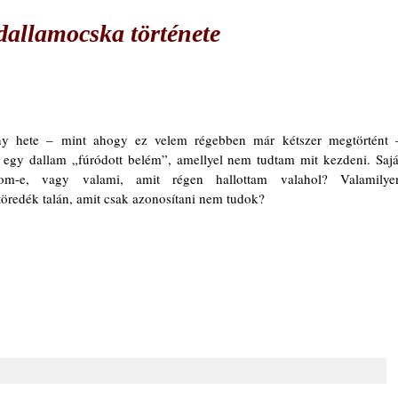
allamocska története
ny hete – mint ahogy ez velem régebben már kétszer megtörtént –
 egy dallam „fúródott belém”, amellyel nem tudtam mit kezdeni. Saját
mom-e, vagy valami, amit régen hallottam valahol? Valamilyen
töredék talán, amit csak azonosítani nem tudok?