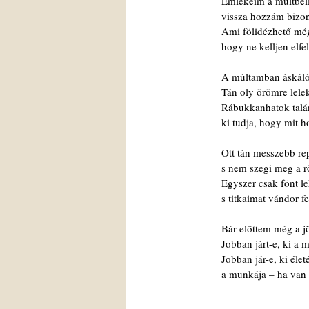
Emlékeim a múltbél
vissza hozzám bizon
Ami fölidézhető még,
hogy ne kelljen elfel
A múltamban áskáló
Tán oly örömre lelek
Rábukkanhatok talán
ki tudja, hogy mit h
Ott tán messzebb re
s nem szegi meg a r
Egyszer csak fönt l
s titkaimat vándor 
Bár előttem még a jö
Jobban járt-e, ki a m
Jobban jár-e, ki éle
a munkája – ha van 