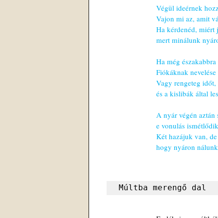
Végül ideérnek hozz
Vajon mi az, amit vá
Ha kérdenéd, miért
mert minálunk nyáro
Ha még északabbra m
Fiókáknak nevelése
Vagy rengeteg időt,
és a kislibák által le
A nyár végén aztán 
e vonulás ismétlődik
Két hazájuk van, de
hogy nyáron nálunk 
Múltba merengő dal