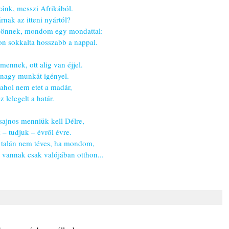
ánk, messzi Afrikából.
rnak az itteni nyártól?
 jönnek, mondom egy mondattal:
n sokkalta hosszabb a nappal.
ennek, ott alig van éjjel.
 nagy munkát igényel.
 ahol nem etet a madár,
sz lelegelt a határ.
sajnos menniük kell Délre,
 – tudjuk – évről évre.
 talán nem téves, ha mondom,
vannak csak valójában otthon...