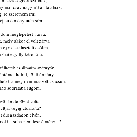
i messzeségben szállnak,
y már csak nagy ritkán találnak.
 le szeretném írni,
ejtett élmény után sírni.
dom meglepetést várva,
, mely akkor el volt zárva.
 egy elszalasztott csókra,
ozhat egy ily kései óra.
pülhetek az álmaim szárnyán
öptömet holmi, földi ármány.
ehetek a meg nem mászott csúcson,
felhő sodratába súgom.
vő, ámde rövid volta.
últját végig átdalolta?
tét dúsgazdagon élvén,
neki – soha nem lesz élmény...?