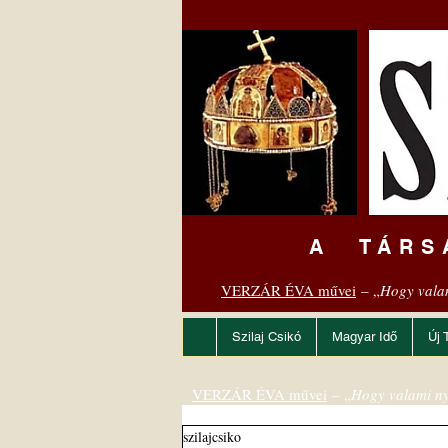
A TÁRS
VERZÁR ÉVA művei
– „
Hogy vala
Szilaj Csikó
Magyar Idő
Új 
VERZÁR ÉVA művei
– „
Hogy valami ny
szilajcsiko