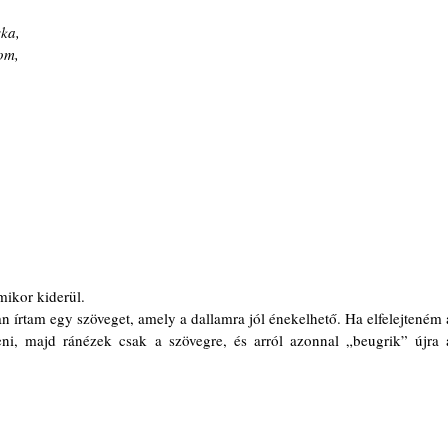
ska,
om,
ikor kiderül.
n írtam egy szöveget, amely a dallamra jól énekelhető. Ha elfelejteném a
i, majd ránézek csak a szövegre, és arról azonnal „beugrik” újra a