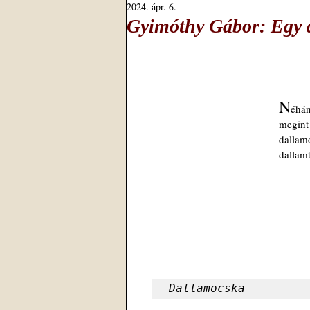
2024. ápr. 6.
Gyimóthy Gábor: Egy d
N
éhá
megint
dalla
dallam
Dallamocska