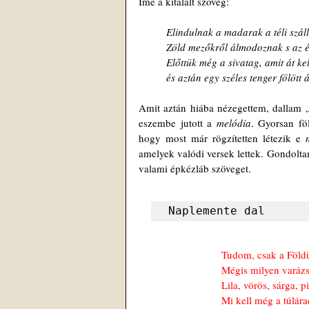
Íme a kitalált szöveg:
Elindulnak a madarak a téli száll
Zöld mezőkről álmodoznak s az é
Előttük még a sivatag, amit át kel
és aztán egy széles tenger fölött 
Amit aztán hiába nézegettem, dallam „b
eszembe jutott a 
melódia
. Gyorsan fö
hogy most már rögzítetten létezik e 
amelyek valódi versek lettek. Gondoltam
valami épkézláb szöveget.
Naplemente dal
Tudom, csak a Föld
Mégis milyen varázs
Lila, vörös, sárga, p
Mi kell még a túlá