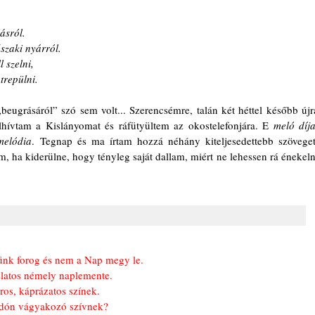
ásról.
szaki nyárról.
l szelni,
átrepülni.
eugrásáról” szó sem volt... Szerencsémre, talán két héttel később újra
lhívtam a Kislányomat és ráfütyültem az okostelefonjára. E 
meló díj
melódia
. Tegnap és ma írtam hozzá néhány kiteljesedettebb szöveget,
, ha kiderülne, hogy tényleg saját dallam, miért ne lehessen rá énekelni
ünk forog és nem a Nap megy le.
latos némely naplemente.
iros, káprázatos színek.
radón vágyakozó szívnek?