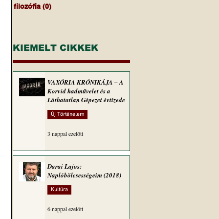
filozófia
(0)
0 bejegyzés
KIEMELT CIKKEK
VAXÓRIA KRÓNIKÁJA ‒ A
Korvid hadművelet és a
Láthatatlan Gépezet évtizede
Új Történelem
3 nappal ezelőtt
Darai Lajos:
Naplóbölcsességeim (2018)
Kultúra
6 nappal ezelőtt