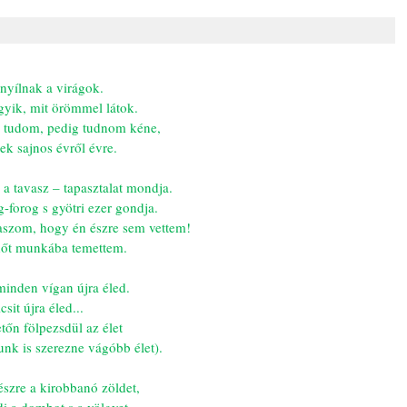
, nyílnak a virágok.
yik, mit örömmel látok.
 tudom, pedig tudnom kéne,
tek sajnos évről évre.
a tavasz – tapasztalat mondja.
-forog s gyötri ezer gondja.
aszom, hogy én észre sem vettem!
dőt munkába temettem.
minden vígan újra éled.
sit újra éled...
őn fölpezsdül az élet
nk is szerezne vágóbb élet).
észre a kirobbanó zöldet,