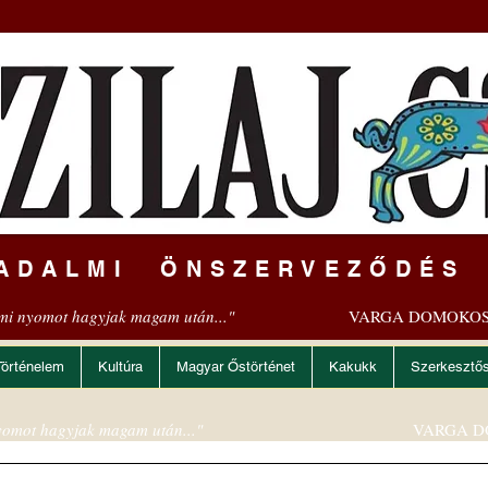
ADALMI ÖNSZERVEZŐDÉS
mi nyomot hagyjak magam után..."
VARGA DOMOKOS
Történelem
Kultúra
Magyar Őstörténet
Kakukk
Szerkesztő
omot hagyjak magam után..."
VARGA D