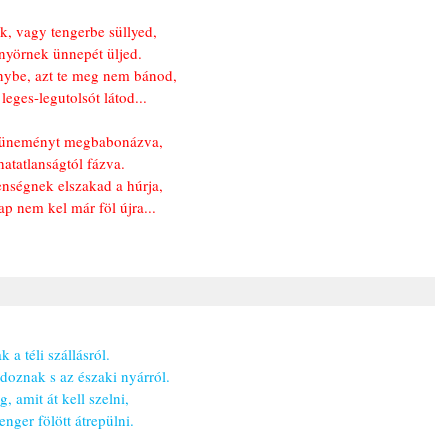
ik, vagy tengerbe süllyed,
önyörnek ünnepét üljed.
nybe, azt te meg nem bánod,
leges-legutolsót látod...
 tüneményt megbabonázva,
hatatlanságtól fázva.
nségnek elszakad a húrja,
ap nem kel már föl újra...
 a téli szállásról.
oznak s az északi nyárról.
, amit át kell szelni,
enger fölött átrepülni.