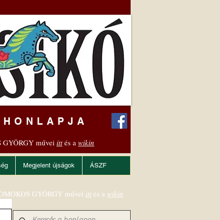
 HONLAPJA
 GYÖRGY művei
itt
és a
wikin
ség
Megjelent újságok
ÁSZF
OMOKOS GYÖRGY művei
itt
és a
wikin