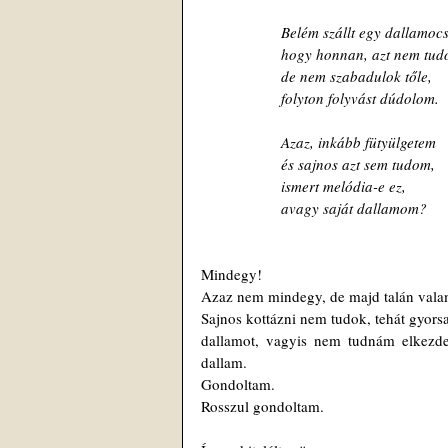
Belém szállt egy dallamoc
hogy honnan, azt nem tud
de nem szabadulok tőle,
folyton folyvást dúdolom.
Azaz, inkább fütyülgetem
és sajnos azt sem tudom,
ismert melódia-e ez,
avagy saját dallamom?
Mindegy!
Azaz nem mindegy, de majd talán valam
Sajnos kottázni nem tudok, tehát gyorsa
dallamot, vagyis nem tudnám elkezden
dallam.
Gondoltam.
Rosszul gondoltam.