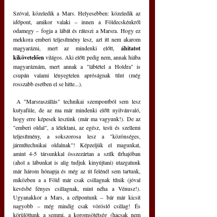
Szóval, közeledik a Mars. Helyesebben: közeledik az 
időpont, amikor valaki – innen a Földecskénkről 
odamegy – fogja a lábát és ráteszi a Marsra. Hogy ez 
mekkora emberi teljesítmény lesz, azt itt nem akarom 
magyarázni, mert az mindenki előtt, 
áhitatot 
kikövetelően
 világos. Aki előtt pedig nem, annak hiába 
magyaráznám, mert annak a "lábtétel a Holdra" is 
csupán valami lényegtelen apróságnak tűnt (még 
rosszabb esetben el se hitte...).
 A "Marsraszállás" technikai szempontból sem lesz 
kutyafüle, de az ma már mindenki előtt nyilvánvaló, 
hogy erre képesek leszünk (már ma vagyunk!). De az 
"emberi oldal", a lélektani, az egész, testi és szellemi 
teljesítmény, a sokszorosa lesz a "közönséges, 
járműtechnikai oldalnak"! Képzeljük el magunkat, 
amint 4-5 társunkkal összezártan a szűk űrhajóban 
(ahol a lábunkat is alig tudjuk kinyújtani) utazgatunk 
már három hónapja és még az út felénél sem tartunk, 
miközben a a Föld már csak csillagnak tűnik (jóval 
kevésbé fényes csillagnak, mint néha a Vénusz!). 
Ugyanakkor a Mars, a célpontunk – bár már kicsit 
nagyobb – még mindig csak vöröslő csillag! És 
körülöttunk a semmi, a koromsötétség (hacsak nem 