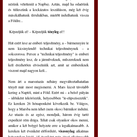
nézünk véletlenül a Napba). Aztán, majd ha odaérünk 
és túlleszünk a kockázatos leszálláson, még két évig 
mászkálhatunk űrruhákban, mielőtt indulhatunk vissza 
a Földre... 
 Képzeljük el! – Képzeljük 
tényleg 
el!!
Hát ezért lesz az emberi teljesítmény, a – bármennyire le 
nem kicsinylendő technikai teljesítménynek – a 
sokszorosa. Persze a "technikai teljesítmény" is emberi 
teljesítmény lesz, de a járműveknek, műszereknek nem 
kell érezhetően elviselniük azt, amit az embereknek 
viszont majd nagyon kell...
Nem árt a marsutazás néhány megváltoztathatatlan 
tényét már most megismerni. A Mars kicsit távolabb 
kering a Naptól, mint a Föld. Ezért mi – a belső pályán 
– időnként lekörözzük, helyesebben "le-elipszisezzük". 
Ez kereken 26 hónaponként következik be. Világos, 
hogy a Marsba nem lehet (nem okos) bármikor indulni. 
Az utazás és az egész, mondjuk, három évig tartó 
expedíció rém drága. Tehát csak olyankor okos menni, 
amikor a két bolygó helyzete erre a legalkalmasabb. A 
kereken két évenként előforduló, 
viszonylag
 alkalmas 
helyzeteken kívül, 15 évenként még jóval alkalmasabb 