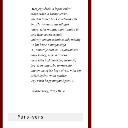
 Megjegyzések: A lapos csúcs 
magassága a környezetéhez 
 mérten (amelyből kiemelkedik) 26 
km. Ha vonnánk egy átlagos  
 mars-szint-magasságot (miután itt 
nem lehet tengerszinttől
 mérni), onnan számítva még mindig 
22 km lenne a magassága.
 Az átmérője 600 km. Iszonyatosan 
nagy tömeg, mert a csúcsa
 nem földi tűzhányókhoz hasonló, 
hegyesen magasba tornyosuló, 
 hanem az egész hegy olyan, mint egy 
óriási lepény (mint amilyet 
 egy tehén hagy magamögött...).
 Zollikerberg, 2025 III. 4.
 Mars-vers