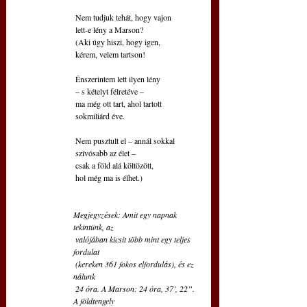
 Nem tudjuk tehát, hogy vajon
 lett-e lény a Marson?
 (Aki úgy hiszi, hogy igen,
 kérem, velem tartson!
 Énszerintem lett ilyen lény   
 – s kételyt félretéve – 
 ma még ott tart, ahol tartott
 sokmiliárd éve.
 Nem pusztult el – annál sokkal
 szívósabb az élet – 
 csak a föld alá költözött,
 hol még ma is élhet.)
Megjegyzések: Amit egy napnak 
tekintünk, az
 valójában kicsit több mint egy teljes 
fordulat
 (kereken 361 fokos elfordulás), és ez 
nálunk
 24 óra. A Marson: 24 óra, 37’, 22”. 
A földtengely