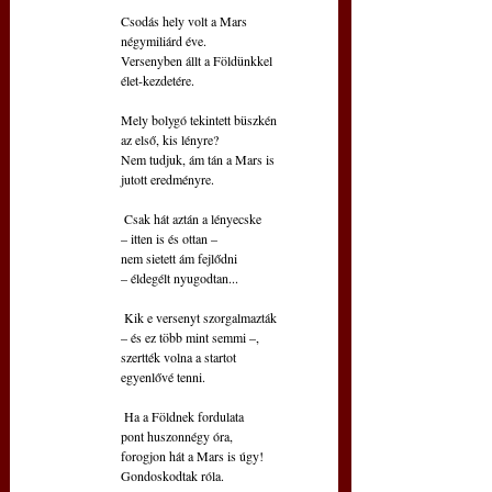
 Csodás hely volt a Mars
 négymiliárd éve.
 Versenyben állt a Földünkkel
 élet-kezdetére.
 Mely bolygó tekintett büszkén
 az első, kis lényre?
 Nem tudjuk, ám tán a Mars is 
 jutott eredményre.
  Csak hát aztán a lényecske   
 – itten is és ottan – 
 nem sietett ám fejlődni 
 – éldegélt nyugodtan... 
  Kik e versenyt szorgalmazták 
 – és ez több mint semmi –,
 szertték volna a startot
 egyenlővé tenni.
  Ha a Földnek fordulata
 pont huszonnégy óra,
 forogjon hát a Mars is úgy!
 Gondoskodtak róla.