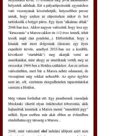
helyzetek adódnak. Ezt a pályaelipsziseink egymáshoz 
való viszonyának köszönhetjük, helyesebben persze 
annak, hogy ezeken az elipsziseken mikor és hol 
tartózkodik e bolygó páros. Egy ilyen "alkalmas ablak" 
2048-ban lesz. Akkor nagyon valószínű, hogy lesz egy 
"kiruccanás" a Marsra (akkor én 112 éves lennék, tehát 
tessék majd rám gondolni...). Előfordulhat, hogy a 
kínaiak már most dolgoznak (lázasan) egy ilyen 
expedíció tervén, amellyel 2033-ban (ez a korábbi, 
következő "startablak") meg akarják verni az 
amerikaiakat, mint ahogy az amerikaiak verték meg az 
oroszokat 1969-ben a Holdra-szálláskor. Ám ez erősen 
valószínűtlen, mert bár a Marsra nehéz odamenni, de 
visszajönni még sokkal nehezebb. Az egész ügyhöz 
nem árt, sőt, szerintem elengedhetetlen tapasztalatokat 
szerezni a Holdon.
Még valami fordulhat elő. Egy jóembernek (mondjuk 
Musknak) sikerül olyan önkéteseket toboroznia, akik 
hajlandóak lennének a Marsra menni "menettérti jegy" 
nélkül. Ilyen esetben már akár ebben az évtizedben 
elindulhatna egy társaság a Marsra...
2048, mint valószínű
 első
 indulási időpont azért nem 