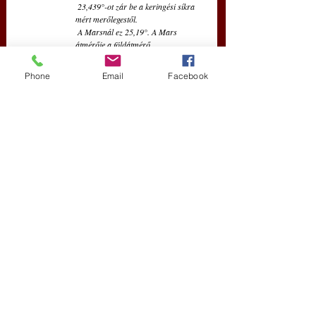
 23,439°-ot zár be a keringési síkra 
mért merőlegestől.
 A Marsnál ez 25,19°. A Mars 
átmérője a földátmérő  
 fele. Tömege a földtömeg 15 
százaléka. 
Phone
Email
Facebook
  Zollikerberg, 2025 III. 4.
kortárs szépirodalom
Kultúra
Friss bejegyzések
Az összes megtekintése