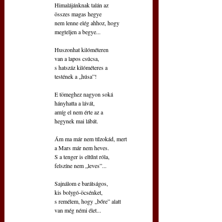
 Himalájánknak talán az
 összes magas hegye
 nem lenne elég ahhoz, hogy
 megteljen a begye...
 Huszonhat kilóméteren
 van a lapos csúcsa,
 s hatszáz kilóméteres a
 testének a „húsa”!
 E tömeghez nagyon soká
 hányhatta a lávát,
 amíg el nem érte az a
 hegynek mai lábát.
 Ám ma már nem tűzokád, mert
 a Mars már nem heves. 
 S a tenger is eltűnt róla,
 felszíne nem „leves”...
 Sajnálom e barátságos,
 kis bolygó-öcsénket,
 s remélem, hogy „bőre” alatt
 van még némi élet...