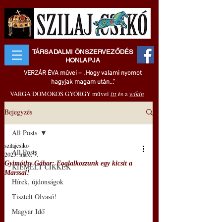
TÁRSADALMI ÖNSZERVEZŐDÉS
HONLAPJA
VERZÁR ÉVA művei – „Hogy valami nyomot
hagyjak magam után..."
VARGA DOMOKOS GYÖRGY művei
itt
és a
wikin
Bejegyzés
All Posts
szilajcsiko
All Posts
2025. márc. 7.
Gyimóthy Gábor: Foglalkozzunk egy kicsit a
KIEMELT CIKKEK
Marssal!
Hírek, újdonságok
Tisztelt Olvasó!
Magyar Idő