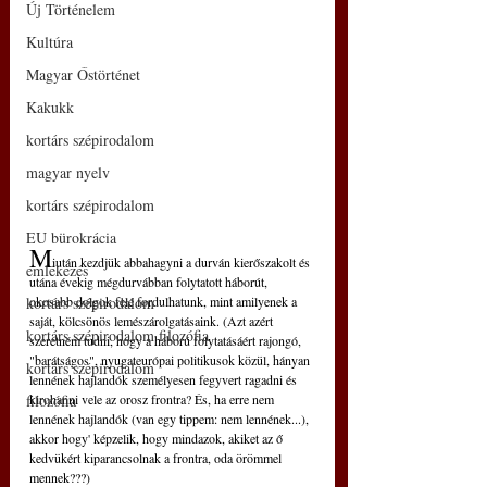
Új Történelem
Kultúra
Magyar Őstörténet
Kakukk
kortárs szépirodalom
magyar nyelv
kortárs szépirodalom
EU bürokrácia
M
iután kezdjük abbahagyni a durván kierőszakolt és 
emlékezés
utána évekig mégdurvábban folytatott háborút, 
kortárs szépirodalom
okosabb dolgok felé fordulhatunk, mint amilyenek a 
saját, kölcsönös lemészárolgatásaink. (Azt azért 
kortárs szépirodalom filozófia
szeretném tudni, hogy a háború folytatásáért rajongó, 
"barátságos", nyugateurópai politikusok közül, hányan 
kortárs szépirodalom
lennének hajlandók személyesen fegyvert ragadni és 
filozófia
kirohanni vele az orosz frontra? És, ha erre nem 
lennének hajlandók (van egy tippem: nem lennének...), 
akkor hogy' képzelik, hogy mindazok, akiket az ő 
kedvükért kiparancsolnak a frontra, oda örömmel 
mennek???)