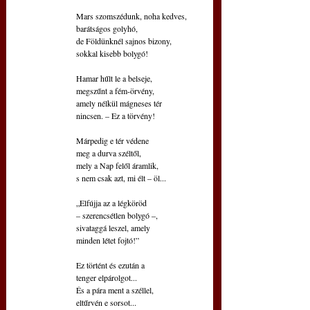
 Mars szomszédunk, noha kedves,
 barátságos golyhó,
 de Földünknél sajnos bizony,
 sokkal kisebb bolygó!  
 Hamar hűlt le a belseje, 
 megszűnt a fém-örvény,
 amely nélkül mágneses tér
 nincsen. – Ez a törvény!
 Márpedig e tér védene  
 meg a durva széltől, 
 mely a Nap felől áramlik,
 s nem csak azt, mi élt – öl...
 „Elfújja az a légköröd  
 – szerencsétlen bolygó –, 
 sivataggá leszel, amely   
 minden létet fojtó!”  
 Ez történt és ezután a
 tenger elpárolgot...
 És a pára ment a széllel,
 eltűrvén e sorsot...