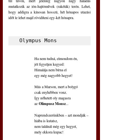
túl távoli, mert jelenleg nagyon nagy haladás 
mutatkozik az ión-hajtóművek (rakéták) terén. Lehet, 
hogy addigra a kínosan hosszú, hét hónapos utazási 
időt le lehet majd rövidíteni egy-két hónapra.
 Olympus Mons
 Ha nem tudná, elmondom én,
 jól figyeljen kegyed:
 Himalája nem bírna el 
 egy még nagyobb hegyet!
 Más a Marson, mert a bolygó
 csak enyhébben vonz.
 Így nőhetett oly magasra
 az
 Olimpusz Monsz
...
 Naprendszerünkben – azt mondják – 
 hiába is kutatsz,
 nem találnál még egy hegyet,
 mely ekkora kupac! 