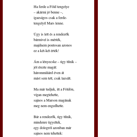
 Ha ferde a Föld tengelye  
 – akármi jó benne –,
 igazságos csak a ferde-
 tengelyű Mars lenne.
 Úgy is lett és a rendezők
 bármivel is mérték,
 majdnem pontosan azonos 
 ez a két-két érték!
 Ám a lényecske – úgy tűnik – 
 jól érezte magát:
 hárommiliárd éven át
 mást sem tett, csak lazsált.
 Ma már tudjuk, itt a Földön,
 vígan megtehette,
 sajnos a Marson magának 
 meg nem engedhette.
 Bár a rendezők, úgy tűnik, 
 mindenre ügyeltek,
 egy dologról azonban már
 sajnos nem tehettek: