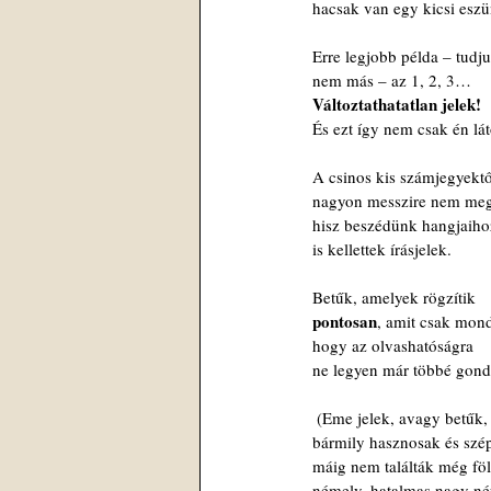
 hacsak van egy kicsi esz
 Erre legjobb példa – tudju
 nem más – az 1, 2, 3…
Változtathatatlan jelek!
 És ezt így nem csak én lá
 A csinos kis számjegyektő
 nagyon messzire nem me
 hisz beszédünk hangjaiho
 is kellettek írásjelek.
 Betűk, amelyek rögzítik
pontosan
, amit csak mon
 hogy az olvashatóságra
 ne legyen már többé gon
  (Eme jelek, avagy betűk,
 bármily hasznosak és szé
 máig nem találták még föl
 némely, hatalmas nagy n