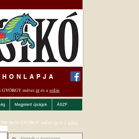
 HONLAPJA
 GYÖRGY művei
itt
és a
wikin
ség
Megjelent újságok
ÁSZF
OMOKOS GYÖRGY művei
itt
és a
wikin