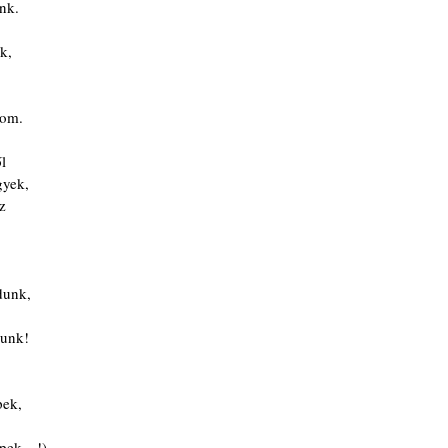
ünk.
k, 
tom.
l
gyek,
z 
dunk,
dunk!
pek,
épek…!)