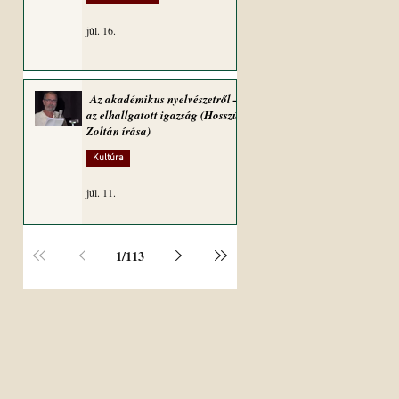
júl. 16.
Az akadémikus nyelvészetről –
az elhallgatott igazság (Hosszú
Zoltán írása)
Kultúra
júl. 11.
1
/
113