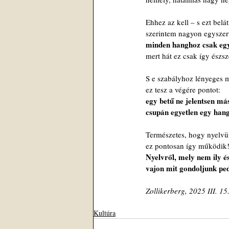
 Ehhez az kell – s ezt belát
 szerintem nagyon egyszer
minden hanghoz csak egy 
mert hát ez csak így észsz
 S e szabályhoz lényeges 
 ez tesz a végére pontot:
egy betű ne jelentsen más
 csupán egyetlen egy han
 Természetes, hogy nyelv
 ez pontosan így működik
Nyelvről, mely nem ily é
 vajon mit gondoljunk p
 Zollikerberg, 2025 III. 15
Kultúra