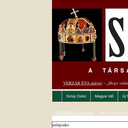
A TÁRS
VERZÁR ÉVA művei
– „
Hogy vala
Szilaj Csikó
Magyar Idő
Új 
VERZÁR ÉVA művei
– „
Hogy valami ny
szilajcsiko