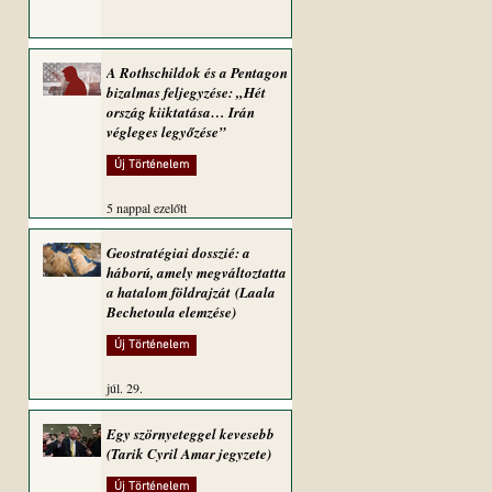
A Rothschildok és a Pentagon
bizalmas feljegyzése: „Hét
ország kiiktatása… Irán
végleges legyőzése”
Új Történelem
5 nappal ezelőtt
Geostratégiai dosszié: a
háború, amely megváltoztatta
a hatalom földrajzát (Laala
Bechetoula elemzése)
Új Történelem
júl. 29.
Egy szörnyeteggel kevesebb
(Tarik Cyril Amar jegyzete)
Új Történelem