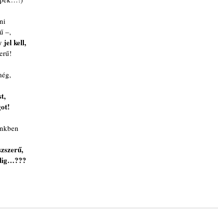
ni
ű –, 
jel kell,
erű!
még,
t,
got!
ünkben
!
szszerű,
edig…???
.