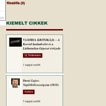
filozófia
(0)
0 bejegyzés
KIEMELT CIKKEK
VAXÓRIA KRÓNIKÁJA ‒ A
Korvid hadművelet és a
Láthatatlan Gépezet évtizede
Új Történelem
1 nappal ezelőtt
Darai Lajos:
Naplóbölcsességeim (2018)
Kultúra
5 nappal ezelőtt