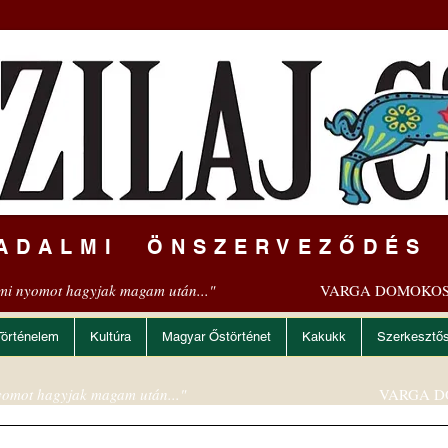
ADALMI ÖNSZERVEZŐDÉS
mi nyomot hagyjak magam után..."
VARGA DOMOKOS
Történelem
Kultúra
Magyar Őstörténet
Kakukk
Szerkesztő
omot hagyjak magam után..."
VARGA D