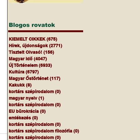
Blogos rovatok
KIEMELT CIKKEK
(675)
675 bejegyzés
Hírek, újdonságok
(2771)
2771 bejegyzés
Tisztelt Olvasó!
(156)
156 bejegyzés
Magyar Idő
(4047)
4047 bejegyzés
Új Történelem
(6933)
6933 bejegyzés
Kultúra
(6797)
6797 bejegyzés
Magyar Őstörténet
(117)
117 bejegyzés
Kakukk
(8)
8 bejegyzés
kortárs szépirodalom
(0)
0 bejegyzés
magyar nyelv
(1)
1 bejegyzés
kortárs szépirodalom
(0)
0 bejegyzés
EU bürokrácia
(0)
0 bejegyzés
emlékezés
(0)
0 bejegyzés
kortárs szépirodalom
(0)
0 bejegyzés
kortárs szépirodalom filozófia
(0)
0 bejegyzés
kortárs szépirodalom
(0)
0 bejegyzés