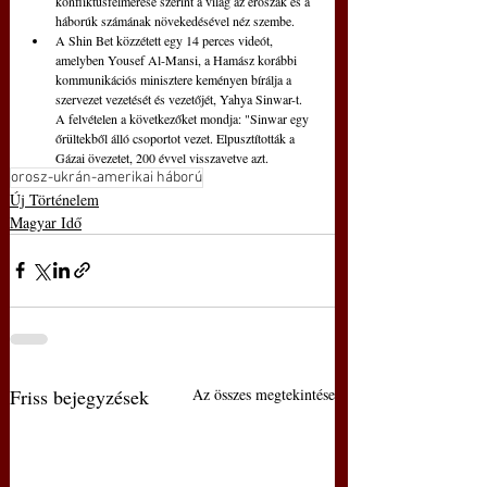
konfliktusfelmérése szerint a világ az erőszak és a 
háborúk számának növekedésével néz szembe.
A Shin Bet közzétett egy 14 perces videót, 
amelyben Yousef Al-Mansi, a Hamász korábbi 
kommunikációs minisztere keményen bírálja a 
szervezet vezetését és vezetőjét, Yahya Sinwar-t. 
A felvételen a következőket mondja: "Sinwar egy 
őrültekből álló csoportot vezet. Elpusztították a 
Gázai övezetet, 200 évvel visszavetve azt.
orosz-ukrán-amerikai háború
Új Történelem
Magyar Idő
Friss bejegyzések
Az összes megtekintése