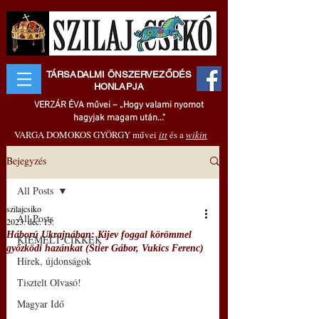
TÁRSADALMI ÖNSZERVEZŐDÉS
HONLAPJA
VERZÁR ÉVA művei – „Hogy valami nyomot
hagyjak magam után..."
VARGA DOMOKOS GYÖRGY művei
itt
és a
wikin
Bejegyzés
All Posts
szilajcsiko
All Posts
2023. dec. 13.
Háború Ukrajnában: Kijev foggal körömmel
KIEMELT CIKKEK
győzködi hazánkat (Stier Gábor, Vukics Ferenc)
Hírek, újdonságok
Tisztelt Olvasó!
Magyar Idő