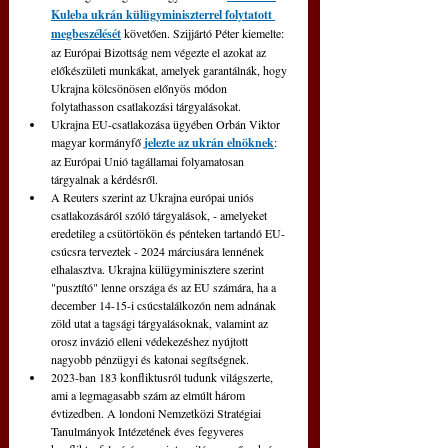
Kuleba ukrán külügyminiszterrel folytatott 
megbeszélését
 követően. Szijjártó Péter kiemelte: 
az Európai Bizottság nem végezte el azokat az 
előkészületi munkákat, amelyek garantálnák, hogy 
Ukrajna kölcsönösen előnyös módon 
folytathasson csatlakozási tárgyalásokat.
Ukrajna EU-csatlakozása ügyében Orbán Viktor 
magyar kormányfő 
jelezte az ukrán elnöknek
: 
az Európai Unió tagállamai folyamatosan 
tárgyalnak a kérdésről.
A Reuters szerint az Ukrajna európai uniós 
csatlakozásáról szóló tárgyalások, - amelyeket 
eredetileg a csütörtökön és pénteken tartandó EU-
csúcsra terveztek - 2024 márciusára lennének 
elhalasztva. Ukrajna külügyminisztere szerint 
"pusztító" lenne országa és az EU számára, ha a 
december 14-15-i csúcstalálkozón nem adnának 
zöld utat a tagsági tárgyalásoknak, valamint az 
orosz invázió elleni védekezéshez nyújtott 
nagyobb pénzügyi és katonai segítségnek.
2023-ban 183 konfliktusról tudunk világszerte, 
ami a legmagasabb szám az elmúlt három 
évtizedben. A londoni Nemzetközi Stratégiai 
Tanulmányok Intézetének éves fegyveres 