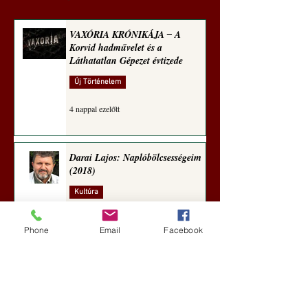
VAXÓRIA KRÓNIKÁJA ‒ A
Korvid hadművelet és a
Láthatatlan Gépezet évtizede
Új Történelem
4 nappal ezelőtt
Darai Lajos: Naplóbölcsességeim
(2018)
Kultúra
7 nappal ezelőtt
Phone
Email
Facebook
A Rothschildok és a Pentagon
bizalmas feljegyzése: „Hét ország