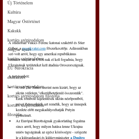
Új Történelem
Kultúra
Magyar Őstörténet
Kakukk
kortárs szépirodalom
A stúdióban Vukics Ferenc katonai szakértő és Stier 
Gábor, a 
moszkvater.com
 főszerkesztője. Adásunkban 
magyar nyelv
szó volt arról, hogy egy amerikai republikánus 
kortárs szépirodalom
szenátor szerint az USA-nak el kell fogadnia, hogy 
Ukrajnának területeket kell átadnia Oroszországnak.
EU bürokrácia
A tartalomból: 
emlékezés
kortárs szépirodalom
A brit The Times szerint nem kizárt, hogy az 
ukrán védelem "elkerülhetetlenül összeomlik". 
kortárs szépirodalom filozófia
Ezek romboló kijelentések ukrán nézőpontból, 
mivel Zelenszkijék azt remélik, hogy az ünnepek 
kortárs szépirodalom
kezdete előtt megakadályozhatják Putyin 
filozófia
győzelmét.
Az Európai Bizottságnak gyakorlatilag fogalma 
sincs arról, hogy milyen hatása lenne Ukrajna 
uniós tagságának az egész közösségre - szögezte 
le a külgazdasági és külügyminiszter 
a Dmitro 