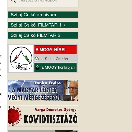
Szilaj Csikó archívum
Szilaj Csikó FILMTÁR 1 /
Szilaj Csikó FILMTÁR 2
 
a Szilaj Csikón
 arra figyelmeztetett, hogy a világ egy 
a MOGY honlapján
 
 
 
 
 