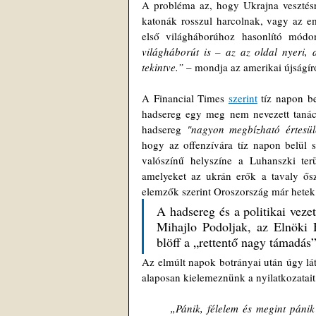
A probléma az, hogy Ukrajna vesztésre
katonák rosszul harcolnak, vagy az em
első világháborúhoz hasonlító módo
világháborút is – az az oldal nyeri, 
tekintve.” 
– mondja az amerikai újságír
A Financial Times 
szerint
 tíz napon b
hadsereg egy meg nem nevezett tanács
hadsereg 
"nagyon megbízható értesül
hogy az offenzívára tíz napon belül 
valószínű helyszíne a Luhanszki te
amelyeket az ukrán erők a tavaly őszi
elemzők szerint Oroszország már hetek 
A hadsereg és a politikai veze
Mihajlo Podoljak, az Elnöki 
blöff a „rettentő nagy támadás
Az elmúlt napok botrányai után úgy lá
alaposan kielemeznünk a nyilatkozatait
„Pánik, félelem és megint pánik