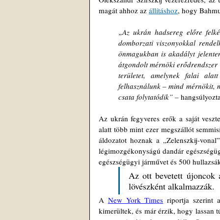
magát ahhoz az 
állításhoz
, hogy Bahmut
„Az ukrán hadsereg előre felkés
domborzati viszonyokkal rendel
önmagukban is akadályt jelenten
átgondolt mérnöki erődrendszer a 
területet, amelynek falai ala
felhasználunk – mind mérnökit, m
csata folytatódik” –
 hangsúlyozta
Az ukrán fegyveres erők a saját veszt
alatt több mint ezer megszállót semmisí
áldozatot hoznak a „Zelenszkij-vonal”
légimozgékonyságú dandár egészségügyi 
egészségügyi járművet és 500 hullazsák
Az ott bevetett újoncok á
lövészként alkalmazzák.
A 
New York Times
 riportja szerint
kimerültek, és már érzik, hogy lassan 