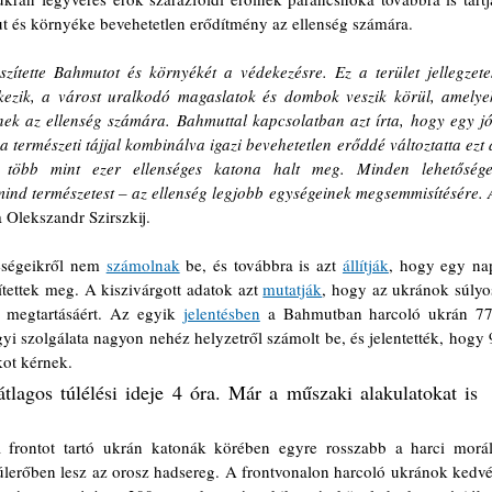
 és környéke bevehetetlen erődítmény az ellenség számára.
zítette Bahmutot és környékét a védekezésre. Ez a terület jellegzetes
kezik, a várost uralkodó magaslatok és dombok veszik körül, amelyek
ek az ellenség számára. Bahmuttal kapcsolatban azt írta, hogy egy jól
természeti tájjal kombinálva igazi bevehetetlen erőddé változtatta ezt a
tt több mint ezer ellenséges katona halt meg. Minden lehetőséget
ind természetest – az ellenség legjobb egységeinek megsemmisítésére. A
 Olekszandr Szirszkij.
eségeikről nem 
számolnak
 be, és továbbra is azt 
állítják
, hogy egy nap
tettek meg. A kiszivárgott adatok azt 
mutatják
, hogy az ukránok súlyos
 megtartásáért. Az egyik 
jelentésben
 a Bahmutban harcoló ukrán 77.
szolgálata nagyon nehéz helyzetről számolt be, és jelentették, hogy 9
ot kérnek. 
tlagos túlélési ideje 4 óra. Már a műszaki alakulatokat is 
 a frontot tartó ukrán katonák körében egyre rosszabb a harci morál,
túlerőben lesz az orosz hadsereg. A frontvonalon harcoló ukránok kedvét