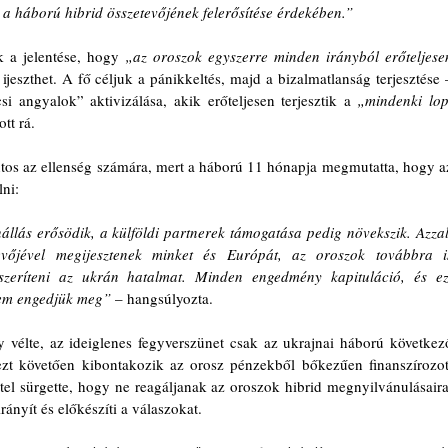
ok a háború hibrid összetevőjének felerősítése érdekében.” 
 a jelentése, hogy 
„az oroszok egyszerre minden irányból erőteljesen
 ijeszthet. A fő céljuk a pánikkeltés, majd a bizalmatlanság terjesztése –
si angyalok” aktivizálása, akik erőteljesen terjesztik a 
„mindenki lop,
tt rá.
ntos az ellenség számára, mert a háború 11 hónapja megmutatta, hogy az
ni:
nállás erősödik, a külföldi partnerek támogatása pedig növekszik. Azzal,
vőjével megijesztenek minket és Európát, az oroszok továbbra is
zeríteni az ukrán hatalmat. Minden engedmény kapituláció, és ezt
em engedjük meg” 
– hangsúlyozta.
 vélte, az ideiglenes fegyverszünet csak az ukrajnai háború következő
zt követően kibontakozik az orosz pénzekből bőkezűen finanszírozott
ttel sürgette, hogy ne reagáljanak az oroszok hibrid megnyilvánulásaira,
rányít és előkészíti a válaszokat. 