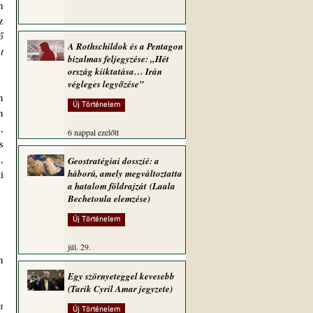
 
 
 
A Rothschildok és a Pentagon
 
bizalmas feljegyzése: „Hét
ország kiiktatása… Irán
végleges legyőzése”
 
Új Történelem
 
 
6 nappal ezelőtt
 
 
Geostratégiai dosszié: a
 
háború, amely megváltoztatta
a hatalom földrajzát (Laala
Bechetoula elemzése)
Új Történelem
júl. 29.
 
Egy szörnyeteggel kevesebb
(Tarik Cyril Amar jegyzete)
 
Új Történelem