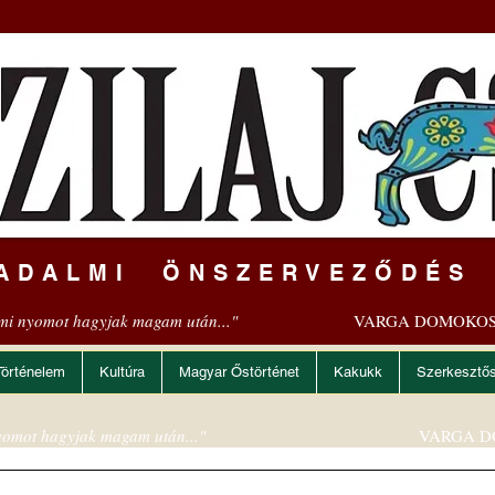
ADALMI ÖNSZERVEZŐDÉS
mi nyomot hagyjak magam után..."
VARGA DOMOKOS
Történelem
Kultúra
Magyar Őstörténet
Kakukk
Szerkesztő
omot hagyjak magam után..."
VARGA D