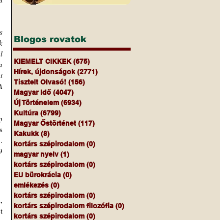
 
Blogos rovatok
 
 
KIEMELT CIKKEK
(675)
675 bejegyzés
 
Hírek, újdonságok
(2771)
2771 bejegyzés
 
Tisztelt Olvasó!
(156)
156 bejegyzés
 
Magyar Idő
(4047)
4047 bejegyzés
Új Történelem
(6934)
6934 bejegyzés
Kultúra
(6799)
6799 bejegyzés
 
Magyar Őstörténet
(117)
117 bejegyzés
 
Kakukk
(8)
8 bejegyzés
 
kortárs szépirodalom
(0)
0 bejegyzés
 
magyar nyelv
(1)
1 bejegyzés
kortárs szépirodalom
(0)
0 bejegyzés
EU bürokrácia
(0)
0 bejegyzés
emlékezés
(0)
0 bejegyzés
kortárs szépirodalom
(0)
0 bejegyzés
 
kortárs szépirodalom filozófia
(0)
0 bejegyzés
 
kortárs szépirodalom
(0)
0 bejegyzés