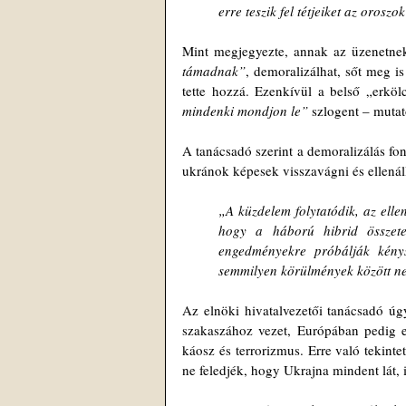
erre teszik fel tétjeiket az orosz
Mint megjegyezte, annak az üzenetnek
támadnak”
, demoralizálhat, sőt meg is
tette hozzá. Ezenkívül a belső „erkölc
mindenki mondjon le”
 szlogent – mutato
A tanácsadó szerint a demoralizálás fo
ukránok képesek visszavágni és ellenáll
„A küzdelem folytatódik, az elle
hogy a háború hibrid összete
engedményekre próbálják kénys
semmilyen körülmények között n
Az elnöki hivatalvezetői tanácsadó úgy
szakaszához vezet, Európában pedig e
káosz és terrorizmus. Erre való tekinte
ne feledjék, hogy Ukrajna mindent lát, i