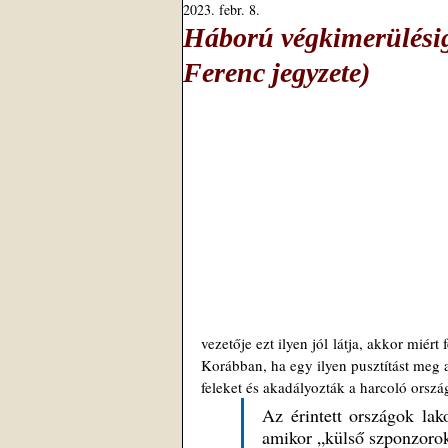
2023. febr. 8.
Háború végkimerülésig 
Ferenc jegyzete)
vezetője ezt ilyen jól látja, akkor miér
Korábban, ha egy ilyen pusztítást meg 
feleket és akadályozták a harcoló ország
Az érintett országok lak
amikor „külső szponzorok”