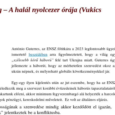
– A halál nyolcezer órája (Vukics
António Guterres, az ENSZ főtitkára a 2023 legfontosabb ügyeit
ismertető 
beszédében
„szélesebb körű háború”
 felé tart Ukrajna miatt. Guterres úgy
jellemezte a háborút, hogy az mérhetetlen szenvedést okoz az
ukrán népnek, és mélyreható globális következményekkel jár.
Egy-egy ilyen kijelentés után az jut eszembe, hogy ha az ENSZ
t feledkezik meg a szervezet korábbi évtizedeinek háborús tapasztalatairól.
akartunk előzni, akkor minimum fegyverembargó alá helyezték a harcoló
ok pénzügyi, kereskedelmi műveleteit.  Ez volt az általános eljárás. 
osságának a szenvedése mindig akkor kezdődött el igazán, 
 jelentkeztek be a konfliktusba. 