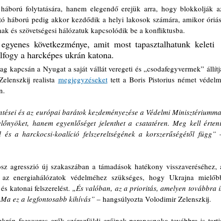
áború folytatására, hanem elegendő erejük arra, hogy blokkolják az
ó háború pedig akkor kezdődik a helyi lakosok számára, amikor óriási
ak és szövetségesi hálózatuk kapcsolódik be a konfliktusba. 
egyenes következménye, amit most tapasztalhatunk keleti 
lfogy a harcképes ukrán katona.
 kapcsán a Nyugat a saját vállát veregeti és „csodafegyvermek” állítja
elenszkij realista 
megjegyzéseket
 tett a Boris Pistorius német védelmi
n.
öntései és az európai barátok kezdeményezése a Védelmi Minisztériummal
nyöket, hanem egyenlőséget jelenthet a csatatéren. Meg kell érteni,
 és a harckocsi-koalíció felszereltségének a korszerűségétől függ”
 –
osz agresszió új szakaszában a támadások hatékony visszaveréséhez, a
s az energiahálózatok védelméhez szükséges, hogy Ukrajna mielőbb
s katonai felszerelést.
 „És valóban, az a prioritás, amelyen továbbra is
 Ma ez a legfontosabb kihívás”
 – hangsúlyozta Volodimir Zelenszkij.
ukrán fegyveres erők szárazföldi erőinek parancsnoka továbbra is tartja