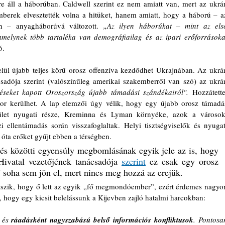
 áll a háborúban. Caldwell szerint ez nem amiatt van, mert az ukrán
berek elvesztették volna a hitüket, hanem amiatt, hogy a háború – az
n – anyagháborúvá változott. 
„Az ilyen háborúkat – mint az első
amelynek több tartaléka van demográfiailag és az ipari erőforrásokat
ó.
elül újabb teljes körű orosz offenzíva kezdődhet Ukrajnában.
Az ukrán
adója szerint (valószínűleg amerikai szakemberről van szó) az ukrán
éseket kapott Oroszország újabb támadási szándékairól".
 Hozzátette,
sor kerülhet. A lap elemzői úgy vélik, hogy egy újabb orosz támadás
rület nyugati része, Kreminna és Lyman környéke, azok a városok,
 ellentámadás során visszafoglaltak. Helyi tisztségviselők és nyugati
óta erőket gyűjt ebben a térségben.
tés közötti egyensúly megbomlásának egyik jele az is, hogy 
Hivatal vezetőjének tanácsadója 
szerint
 ez csak egy orosz 
” soha sem jön el, mert nincs meg hozzá az erejük. 
tszik, hogy ő lett az egyik „fő megmondóember”, ezért érdemes nagyon
, hogy egy kicsit belelássunk a Kijevben zajló hatalmi harcokban:
 és
 ráadásként nagyszabású belső információs konfliktusok
. Pontosan