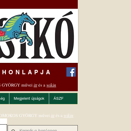
 HONLAPJA
 GYÖRGY művei
itt
és a
wikin
ség
Megjelent újságok
ÁSZF
OMOKOS GYÖRGY művei
itt
és a
wikin