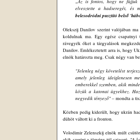
„Az is fontos, hogy ne fújjuk 
elvesztette a hadseregét, és m
belesodródni pusztító belső 'há
Olekszij Danilov szerint valójában ma 
koldulnak ma. Egy egész csapatnyi t
rávegyék őket a tárgyalások megkezdé
Danilov. Emlékeztetett arra is, hogy Uk
elnök határozta meg. Csak négy van be
"Jelenleg négy követelést terjes
amely jelenleg ideiglenesen me
emberekkel szemben, akik mindezt
közük a katonai ügyekhez. Hazá
negyedik tényező"
 – mondta a tis
Közben pedig kiderült, hogy ukrán had
dühöt váltott ki a fronton.
Volodimir Zelenszkij elnök múlt csütörtö
akik szerint a törvény túl szigorú. 
"A k