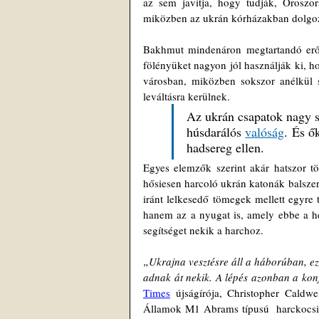
az sem javítja, hogy tudják, Oroszo
miközben az ukrán kórházakban dolgozó
Bakhmut mindenáron megtartandó erődd
fölényüket nagyon jól használják ki, ho
városban, miközben sokszor anélkül 
leváltásra kerülnek. 
Az ukrán csapatok nagy sz
húsdarálós 
valóság
. És ő
hadsereg ellen. 
Egyes elemzők szerint akár hatszor tö
hősiesen harcoló ukrán katonák balszer
iránt lelkesedő tömegek mellett egyre
hanem az a nyugat is, amely ebbe a he
segítséget nekik a harchoz.
„Ukrajna vesztésre áll a háborúban, ez
adnak át nekik. A lépés azonban a konfl
Times
 újságírója, Christopher Caldwe
Államok M1 Abrams típusú  harckocsik