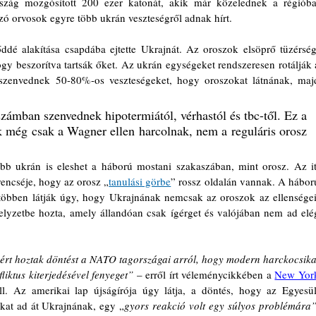
rszág mozgósított 200 ezer katonát, akik már közelednek a régióba,
 orvosok egyre több ukrán veszteségről adnak hírt.
é alakítása csapdába ejtette Ukrajnát. Az oroszok elsöprő tüzérségi
gy beszorítva tartsák őket. Az ukrán egységeket rendszeresen rotálják a
szenvednek 50-80%-os veszteségeket, hogy oroszokat látnának, majd
ámban szenvednek hipotermiától, vérhastól és tbc-től. Ez a 
k még csak a Wagner ellen harcolnak, nem a reguláris orosz 
bb ukrán is eleshet a háború mostani szakaszában, mint orosz. Az itt
encséje, hogy az orosz „
tanulási görbe
” rossz oldalán vannak. A háború
 többen látják úgy, hogy Ukrajnának nemcsak az oroszok az ellenségei,
lyzetbe hozta, amely állandóan csak ígérget és valójában nem ad elég
ért hoztak döntést a NATO tagországai arról, hogy modern harckocsikat
iktus kiterjedésével fenyeget”
 – erről írt véleménycikkében a 
New York
ll. Az amerikai lap újságírója úgy látja, a döntés, hogy az Egyesült
at ad át Ukrajnának, egy „
gyors reakció volt egy súlyos problémára”