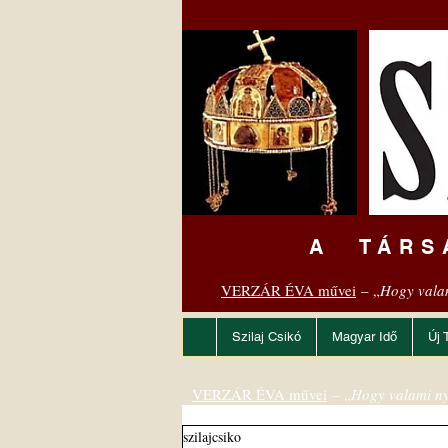
A TÁRS
VERZÁR ÉVA művei
– „
Hogy vala
Szilaj Csikó
Magyar Idő
Új 
VERZÁR ÉVA művei
– „
Hogy valami ny
szilajcsiko