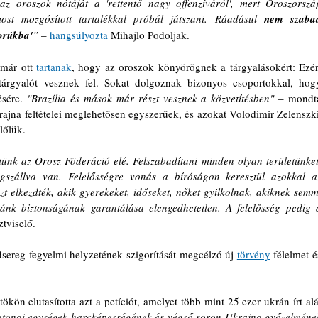
az oroszok nótáját a 'rettentő nagy offenzíváról', mert Oroszország
ost mozgósított tartalékkal próbál játszani. Ráadásul 
nem szabad
borúkba'
” 
– 
hangsúlyozta
 Mihajlo Podoljak.
már ott 
tartanak
, hogy az oroszok könyörögnek a tárgyalásokért:
Ezért
árgyalót vesznek fel. Sokat dolgoznak bizonyos csoportokkal, hogy
sére. 
"Brazília és mások már részt vesznek a közvetítésben" 
– mondta
rajna feltételei meglehetősen egyszerűek, és azokat Volodimir Zelenszkij
lőlük. 
ztünk az Orosz Föderáció elé. Felszabadítani minden olyan területünket,
gszállva van. Felelősségre vonás a bíróságon keresztül azokkal az
 elkezdték, akik gyerekeket, időseket, nőket gyilkolnak, akiknek semmi
nk biztonságának garantálása elengedhetetlen. A felelősség pedig a
ztviselő.
sereg fegyelmi helyzetének szigorítását megcélzó új 
törvény
 félelmet és
kön elutasította azt a petíciót, amelyet több mint 25 ezer ukrán írt alá,
atonai egységek harcképességének és végső soron Ukrajna győzelmének