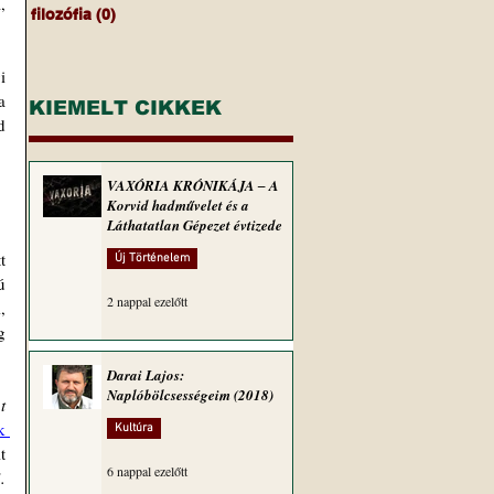
 
filozófia
(0)
0 bejegyzés
 
 
KIEMELT CIKKEK
 
VAXÓRIA KRÓNIKÁJA ‒ A
Korvid hadművelet és a
Láthatatlan Gépezet évtizede
 
Új Történelem
 
2 nappal ezelőtt
 
 
Darai Lajos:
Naplóbölcsességeim (2018)
 
 
Kultúra
 
6 nappal ezelőtt
.