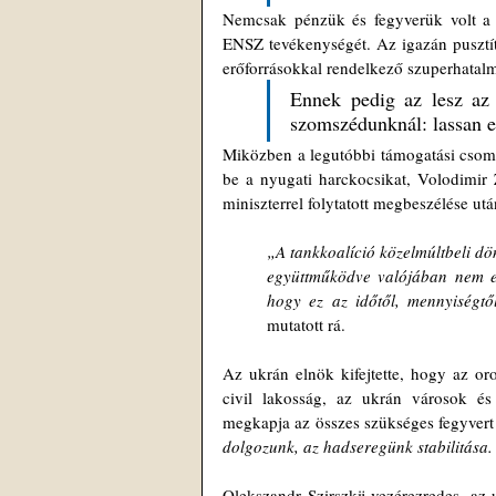
Nemcsak pénzük és fegyverük volt a h
ENSZ tevékenységét. Az igazán pusztít
erőforrásokkal rendelkező szuperhatalm
Ennek pedig az lesz az 
szomszédunknál: lassan e
Miközben a legutóbbi támogatási csomag
be a nyugati harckocsikat, Volodimir Z
miniszterrel folytatott megbeszélése utá
„A tankkoalíció közelmúltbeli d
együttműködve valójában nem elő
hogy ez az időtől, mennyiségtől
mutatott rá. 
Az ukrán elnök kifejtette, hogy az or
civil lakosság, az ukrán városok é
megkapja az összes szükséges fegyvert é
dolgozunk, az hadseregünk stabilitása.
Olekszandr Szirszkij vezérezredes, az 