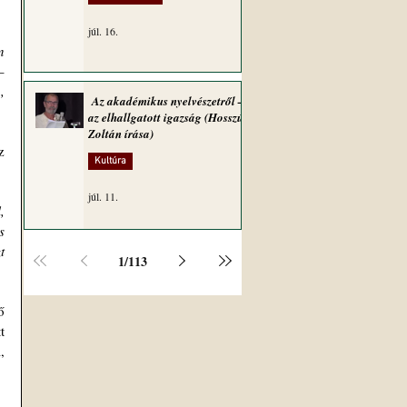
júl. 16.
 
 
 
Az akadémikus nyelvészetről –
az elhallgatott igazság (Hosszú
Zoltán írása)
 
Kultúra
júl. 11.
 
 
 
1
/
113
 
 
 