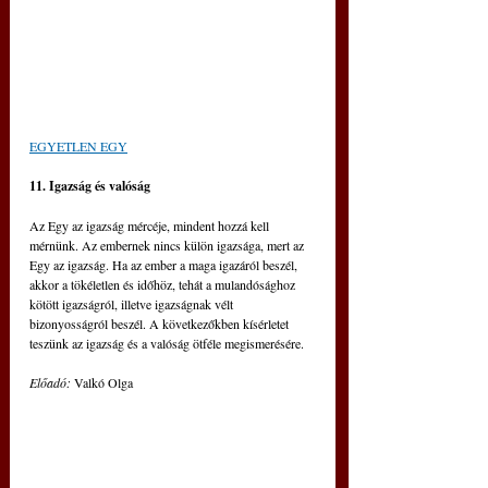
EGYETLEN EGY
11. Igazság és valóság 
Az Egy az igazság mércéje, mindent hozzá kell 
mérnünk. Az embernek nincs külön igazsága, mert az 
Egy az igazság. Ha az ember a maga igazáról beszél, 
akkor a tökéletlen és időhöz, tehát a mulandósághoz 
kötött igazságról, illetve igazságnak vélt 
bizonyosságról beszél. A következőkben kísérletet 
teszünk az igazság és a valóság ötféle megismerésére.
Előadó: 
Valkó Olga