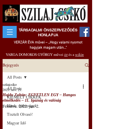
TÁRSADALMI ÖNSZERVEZŐDÉS
HONLAPJA
VERZÁR ÉVA művei – „Hogy valami nyomot
hagyjak magam után..."
VARGA DOMOKOS GYÖRGY művei
itt
és a
wikin
Bejegyzés
All Posts
szilajcsiko
All Posts
2021. nov. 21.
Hajdu Zoltán: EGYETLEN EGY – Hangos
KIEMELT CIKKEK
elmélkedés – 11. Igazság és valóság
Hírek, újdonságok
Frissítve:
2022. jan. 2.
Tisztelt Olvasó!
Magyar Idő