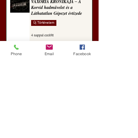
VAXÓRIA KRÓNIKÁJA ‒ A
Korvid hadművelet és a
Láthatatlan Gépezet évtizede
Új Történelem
4 nappal ezelőtt
Phone
Email
Facebook
Darai Lajos: Naplóbölcsességeim
(2018)
Kultúra
aug. 2.
A Rothschildok és a Pentagon
bizalmas feljegyzése: „Hét ország
kiiktatása… Irán végleges
legyőzése”