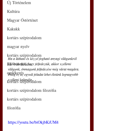
Új Történelem
Kultúra
Magyar Őstörténet
Kakukk
kortárs szépirodalom
magyar nyelv
kortárs szépirodalom
Ha a látható és kézzel fogható anyagi világunkról 
EU bürokrácia
kijelenthetjük, hogy felfedeztük, akkor szellemi 
világunk, önmagunk felfedezése még várat magára. 
emlékezés
Pedig ez az egyedi feladat lehet életünk legnagyobb 
szellemi kalandja... 
kortárs szépirodalom
kortárs szépirodalom filozófia
kortárs szépirodalom
filozófia
https://youtu.be/biOkjbKiUM4