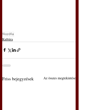
filozófia
Kultúra
Friss bejegyzések
Az összes megtekintése