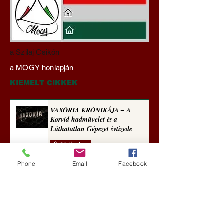
Gyimóthy Gábor
Darai Lajos:
a Szilaj Csikón
nyelvművelő gúnyvers-
Naplóbölcsességei
a MOGY honlapján
sorozata (1772)
(2023)
KIEMELT CIKKEK
VAXÓRIA KRÓNIKÁJA ‒ A
Korvid hadművelet és a
Láthatatlan Gépezet évtizede
Új Történelem
Phone
3 nappal ezelőtt
Email
Facebook
Darai Lajos: Naplóbölcsességeim
(2018)