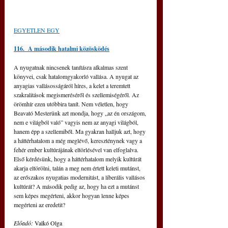
EGYETLEN EGY
116.  A második hatalmi közösködés
A nyugatnak nincsenek tanításra alkalmas szent 
könyvei, csak hatalomgyakorló vallása. A nyugat az 
anyagias vallásosságáról híres, a kelet a teremtett 
szakralitások megismeréséről és szellemiségéről. Az 
örömhír ezen utóbbira tanít. Nem véletlen, hogy 
Beavató Mesterünk azt mondja, hogy „az én országom, 
nem e világból való” vagyis nem az anyagi világból, 
hanem épp a szellemiből. Ma gyakran halljuk azt, hogy 
a háttérhatalom a még meglévő, kereszténynek vagy a 
fehér ember kultúrájának eltörlésével van elfoglalva. 
Első kérdésünk, hogy a háttérhatalom melyik kultúrát 
akarja eltörölni, talán a meg nem értett keleti mutánst, 
az erőszakos nyugatias modernitást, a liberális vallásos 
kultúrát? A második pedig az, hogy ha ezt a mutánst 
sem képes megérteni, akkor hogyan lenne képes 
megérteni az eredetit?
Előadó: 
Valkó Olga