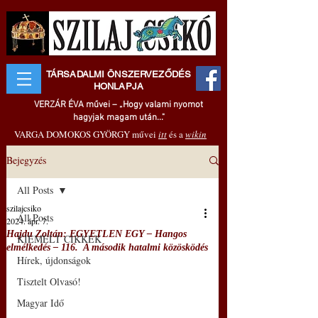
TÁRSADALMI ÖNSZERVEZŐDÉS
HONLAPJA
VERZÁR ÉVA művei – „Hogy valami nyomot
hagyjak magam után..."
VARGA DOMOKOS GYÖRGY művei
itt
és a
wikin
Bejegyzés
All Posts
szilajcsiko
All Posts
2024. ápr. 7.
Hajdu Zoltán: EGYETLEN EGY – Hangos
KIEMELT CIKKEK
elmélkedés – 116. A második hatalmi közösködés
Hírek, újdonságok
Tisztelt Olvasó!
Magyar Idő