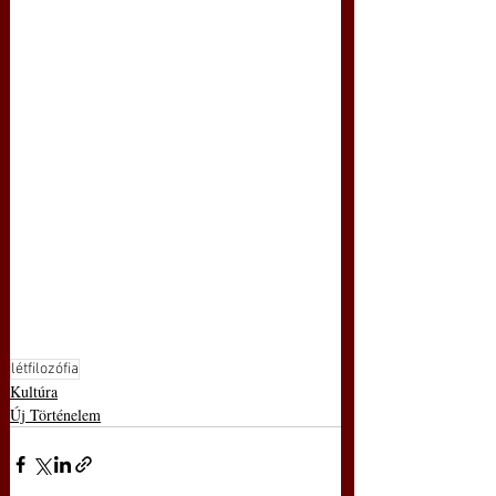
létfilozófia
Kultúra
Új Történelem