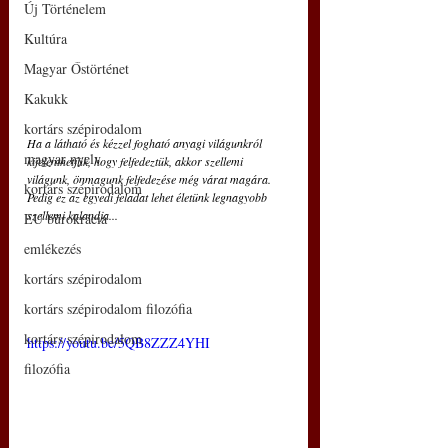
Új Történelem
Kultúra
Magyar Őstörténet
Kakukk
kortárs szépirodalom
Ha a látható és kézzel fogható anyagi világunkról 
magyar nyelv
kijelenthetjük, hogy felfedeztük, akkor szellemi 
világunk, önmagunk felfedezése még várat magára. 
kortárs szépirodalom
Pedig ez az egyedi feladat lehet életünk legnagyobb 
szellemi kalandja... 
EU bürokrácia
emlékezés
kortárs szépirodalom
kortárs szépirodalom filozófia
kortárs szépirodalom
https://youtu.be/5QB8ZZZ4YHI
filozófia