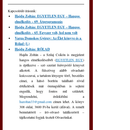
Kapcsolódó írásunk: 
Hajdu Zoltán: EGYETLEN EGY – Hangos 
elmélkedés – 69. Átprogramozás
Hajdu Zoltán: EGYETLEN EGY – Hangos 
elmélkedés – 65. Egyszer volt, hol nem volt
Varga Domokos György: Az Élet könyve és a 
Rólad (1.)
Hajdu Zoltán: RÓLAD
Hajdu Zoltán – a Szilaj Csikón is megjelent 
hangos elmélkedéseiből (
EGYETLEN EGY
) 
is építkezve – szó szerint 
hiánypótló 
könyvet 
alkotott. A fülszöveg alább olvasható 
kulcsszavai, a tartalom lényegre törő, beszédes 
címei, a hátsó borítón található rövid 
értékelések már önmagukban is sejteni 
engedik, hogy fontos mű született.  
Megrendelni, érdeklődni a 
hazoltan33@gmail.com
 címen lehet. A könyv 
308 oldal, 3600 Ft-ba kerül (áfával). A remélt 
bemutatóról – író–olvasó találkozóról – 
tájékoztatni fogjuk tisztelt Olvasóinkat.  