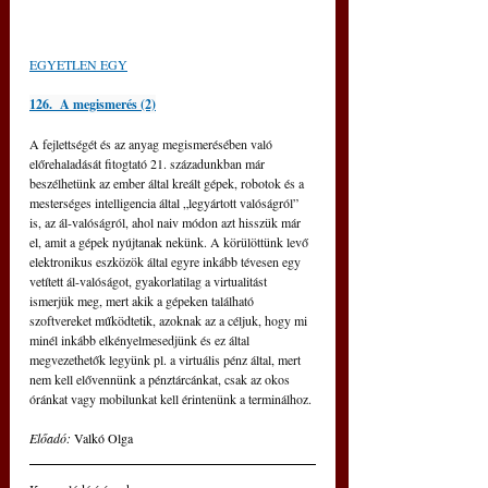
EGYETLEN EGY
126.  A megismerés (2)
A fejlettségét és az anyag megismerésében való 
előrehaladását fitogtató 21. századunkban már 
beszélhetünk az ember által kreált gépek, robotok és a 
mesterséges intelligencia által „legyártott valóságról” 
is, az ál-valóságról, ahol naiv módon azt hisszük már 
el, amit a gépek nyújtanak nekünk. A körülöttünk levő 
elektronikus eszközök által egyre inkább tévesen egy 
vetített ál-valóságot, gyakorlatilag a virtualitást 
ismerjük meg, mert akik a gépeken található 
szoftvereket működtetik, azoknak az a céljuk, hogy mi 
minél inkább elkényelmesedjünk és ez által 
megvezethetők legyünk pl. a virtuális pénz által, mert 
nem kell elővennünk a pénztárcánkat, csak az okos 
óránkat vagy mobilunkat kell érintenünk a terminálhoz.
Előadó: 
Valkó Olga