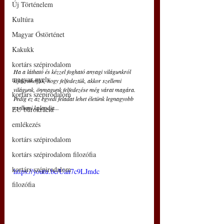
Új Történelem
Kultúra
Magyar Őstörténet
Kakukk
kortárs szépirodalom
Ha a látható és kézzel fogható anyagi világunkról 
magyar nyelv
kijelenthetjük, hogy felfedeztük, akkor szellemi 
világunk, önmagunk felfedezése még várat magára. 
kortárs szépirodalom
Pedig ez az egyedi feladat lehet életünk legnagyobb 
szellemi kalandja... 
EU bürokrácia
emlékezés
kortárs szépirodalom
kortárs szépirodalom filozófia
kortárs szépirodalom
https://youtu.be/Uan7c9LJmdc
filozófia