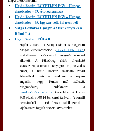
Kapcsolódó írásunk: 
Hajdu Zoltán: EGYETLEN EGY – Hangos 
elmélkedés – 69. Átprogramozás
Hajdu Zoltán: EGYETLEN EGY – Hangos 
elmélkedés – 65. Egyszer volt, hol nem volt
Varga Domokos György: Az Élet könyve és a 
Rólad (1.)
Hajdu Zoltán: RÓLAD
Hajdu Zoltán – a Szilaj Csikón is megjelent 
hangos elmélkedéseiből (
EGYETLEN EGY
) 
is építkezve – szó szerint 
hiánypótló 
könyvet 
alkotott. A fülszöveg alább olvasható 
kulcsszavai, a tartalom lényegre törő, beszédes 
címei, a hátsó borítón található rövid 
értékelések már önmagukban is sejteni 
engedik, hogy fontos mű született.  
Megrendelni, érdeklődni a 
hazoltan33@gmail.com
 címen lehet. A könyv 
308 oldal, 3600 Ft-ba kerül (áfával). A remélt 
bemutatóról – író–olvasó találkozóról – 
tájékoztatni fogjuk tisztelt Olvasóinkat.  