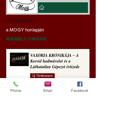
Gyimóthy Gábor
Darai Lajos:
a Szilaj Csikón
nyelvművelő gúnyvers-
Naplóbölcsességei
a MOGY honlapján
sorozata (1771)
(2022)
KIEMELT CIKKEK
VAXÓRIA KRÓNIKÁJA ‒ A
Korvid hadművelet és a
Láthatatlan Gépezet évtizede
Új Történelem
2 nappal ezelőtt
Phone
Email
Facebook
Darai Lajos: Naplóbölcsességeim
(2018)
Kultúra