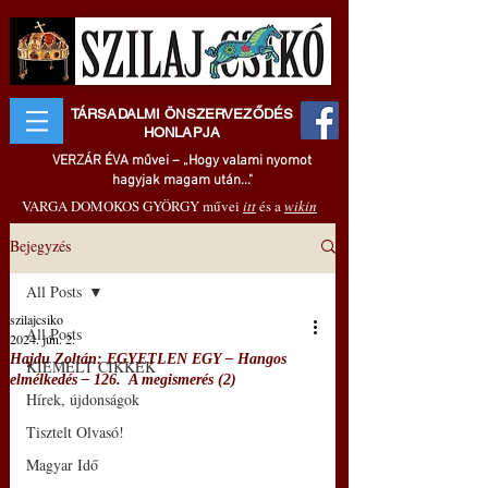
TÁRSADALMI ÖNSZERVEZŐDÉS
HONLAPJA
VERZÁR ÉVA művei – „Hogy valami nyomot
hagyjak magam után..."
VARGA DOMOKOS GYÖRGY művei
itt
és a
wikin
Bejegyzés
All Posts
szilajcsiko
All Posts
2024. jún. 2.
Hajdu Zoltán: EGYETLEN EGY – Hangos
KIEMELT CIKKEK
elmélkedés – 126. A megismerés (2)
Hírek, újdonságok
Tisztelt Olvasó!
Magyar Idő