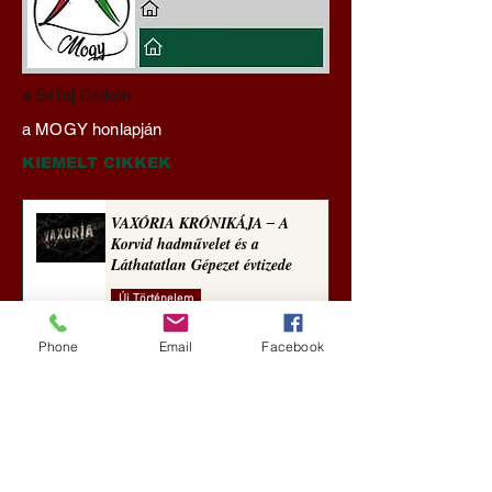
Gyimóthy Gábor
Darai Lajos:
a Szilaj Csikón
nyelvművelő gúnyvers-
Naplóbölcsességei
a MOGY honlapján
sorozata (1771)
(2022)
KIEMELT CIKKEK
VAXÓRIA KRÓNIKÁJA ‒ A
Korvid hadművelet és a
Láthatatlan Gépezet évtizede
Új Történelem
1 nappal ezelőtt
Phone
Email
Facebook
Darai Lajos: Naplóbölcsességeim
(2018)
Kultúra