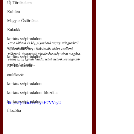
Új Történelem
Kultúra
Magyar Őstörténet
Kakukk
kortárs szépirodalom
Ha a látható és kézzel fogható anyagi világunkról 
magyar nyelv
kijelenthetjük, hogy felfedeztük, akkor szellemi 
világunk, önmagunk felfedezése még várat magára. 
kortárs szépirodalom
Pedig ez az egyedi feladat lehet életünk legnagyobb 
szellemi kalandja... 
EU bürokrácia
emlékezés
kortárs szépirodalom
kortárs szépirodalom filozófia
kortárs szépirodalom
https://youtu.be/iGyhH7VVsyU
filozófia