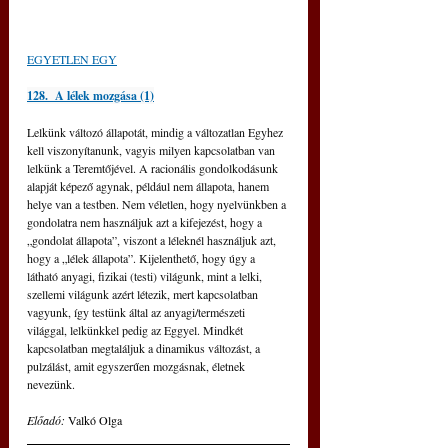
EGYETLEN EGY
128.  A lélek mozgása (1)
Lelkünk változó állapotát, mindig a változatlan Egyhez 
kell viszonyítanunk, vagyis milyen kapcsolatban van 
lelkünk a Teremtőjével. A racionális gondolkodásunk 
alapját képező agynak, például nem állapota, hanem 
helye van a testben. Nem véletlen, hogy nyelvünkben a 
gondolatra nem használjuk azt a kifejezést, hogy a 
„gondolat állapota”, viszont a léleknél használjuk azt, 
hogy a „lélek állapota”. Kijelenthető, hogy úgy a 
látható anyagi, fizikai (testi) világunk, mint a lelki, 
szellemi világunk azért létezik, mert kapcsolatban 
vagyunk, így testünk által az anyagi/természeti 
világgal, lelkünkkel pedig az Eggyel. Mindkét 
kapcsolatban megtaláljuk a dinamikus változást, a 
pulzálást, amit egyszerűen mozgásnak, életnek 
nevezünk.
Előadó: 
Valkó Olga