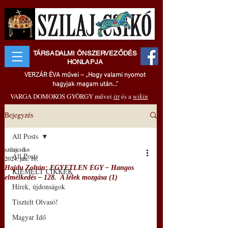
TÁRSADALMI ÖNSZERVEZŐDÉS
HONLAPJA
VERZÁR ÉVA művei – „Hogy valami nyomot
hagyjak magam után..."
VARGA DOMOKOS GYÖRGY művei
itt
és a
wikin
Bejegyzés
All Posts
szilajcsiko
All Posts
2024. jún. 16.
Hajdu Zoltán: EGYETLEN EGY – Hangos
KIEMELT CIKKEK
elmélkedés – 128. A lélek mozgása (1)
Hírek, újdonságok
Tisztelt Olvasó!
Magyar Idő