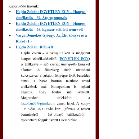
Kapcsolódó írásunk: 
Hajdu Zoltán: EGYETLEN EGY – Hangos 
elmélkedés – 69. Átprogramozás
Hajdu Zoltán: EGYETLEN EGY – Hangos 
elmélkedés – 65. Egyszer volt, hol nem volt
Varga Domokos György: Az Élet könyve és a 
Rólad (1.)
Hajdu Zoltán: RÓLAD
Hajdu Zoltán – a Szilaj Csikón is megjelent 
hangos elmélkedéseiből (
EGYETLEN EGY
) 
is építkezve – szó szerint 
hiánypótló 
könyvet 
alkotott. A fülszöveg alább olvasható 
kulcsszavai, a tartalom lényegre törő, beszédes 
címei, a hátsó borítón található rövid 
értékelések már önmagukban is sejteni 
engedik, hogy fontos mű született.  
Megrendelni, érdeklődni a 
hazoltan33@gmail.com
 címen lehet. A könyv 
308 oldal, 3600 Ft-ba kerül (áfával). A remélt 
bemutatóról – író–olvasó találkozóról – 
tájékoztatni fogjuk tisztelt Olvasóinkat.  