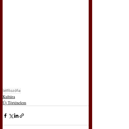
létfilozófia
Kultúra
Új Történelem