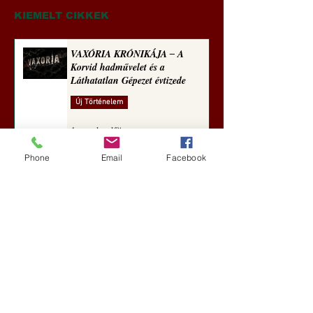
(2025)
sorozata (1773)
KIEMELT CIKKEK
VAXÓRIA KRÓNIKÁJA ‒ A
Korvid hadművelet és a
Láthatatlan Gépezet évtizede
Új Történelem
4 nappal ezelőtt
Phone
Email
Facebook
Darai Lajos: Naplóbölcsességeim
(2018)
Kultúra
aug. 2.
A Rothschildok és a Pentagon