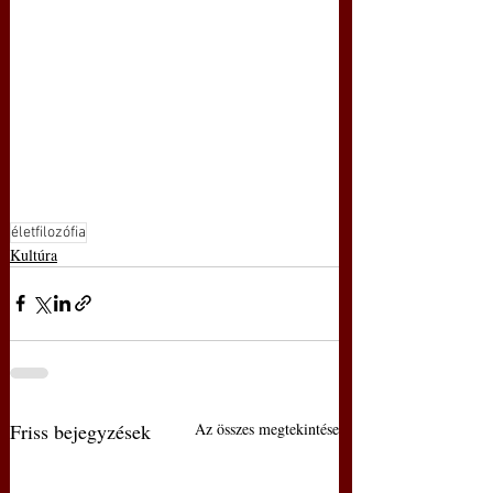
életfilozófia
Kultúra
Friss bejegyzések
Az összes megtekintése