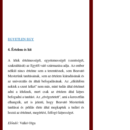
EGYETLEN EGY
4. Értelem és hit
A lélek értelmességét, egyetemességét (szentségét, 
szakralitását) az Egytől való származása adja. Az ember 
nélkül nincs értelme sem a teremtésnek, sem Beavató 
Mesterünk tanításainak, sem az értelem kiáradásának és 
az univerzális én általi befogadásának. Az „elküldöm 
nektek a szent lelket” nem más, mint tudás által értelmet 
adni a léleknek, mert csak az értelem által képes 
befogadni a tanítást. Az „elvégeztetett”, ami a keresztfán 
elhangzik, azt is jelenti, hogy Beavató Mesterünk 
tanításai és példás élete által megkaptuk a tudást és 
hozzá az értelmet, megértést, felfogó képességet.
Előadó: 
Valkó Olga