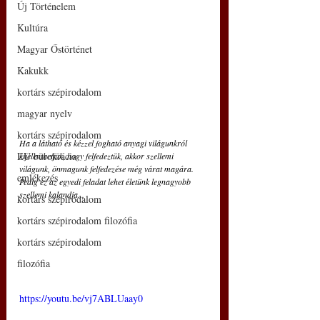
Új Történelem
Kultúra
Magyar Őstörténet
Kakukk
kortárs szépirodalom
magyar nyelv
kortárs szépirodalom
Ha a látható és kézzel fogható anyagi világunkról 
EU bürokrácia
kijelenthetjük, hogy felfedeztük, akkor szellemi 
világunk, önmagunk felfedezése még várat magára. 
emlékezés
Pedig ez az egyedi feladat lehet életünk legnagyobb 
szellemi kalandja... 
kortárs szépirodalom
kortárs szépirodalom filozófia
kortárs szépirodalom
filozófia
https://youtu.be/vj7ABLUaay0