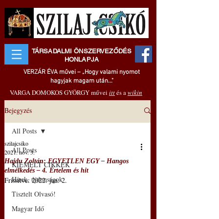
TÁRSADALMI ÖNSZERVEZŐDÉS
HONLAPJA
VERZÁR ÉVA művei – „Hogy valami nyomot
hagyjak magam után..."
VARGA DOMOKOS GYÖRGY művei
itt
és a
wikin
Bejegyzés
All Posts
szilajcsiko
All Posts
2021. nov. 3.
Hajdu Zoltán: EGYETLEN EGY – Hangos
KIEMELT CIKKEK
elmélkedés – 4. Értelem és hit
Hírek, újdonságok
Frissítve:
2022. jan. 2.
Tisztelt Olvasó!
Magyar Idő