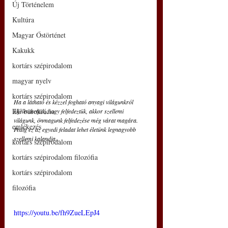
Új Történelem
Kultúra
Magyar Őstörténet
Kakukk
kortárs szépirodalom
magyar nyelv
kortárs szépirodalom
Ha a látható és kézzel fogható anyagi világunkról 
EU bürokrácia
kijelenthetjük, hogy felfedeztük, akkor szellemi 
világunk, önmagunk felfedezése még várat magára. 
emlékezés
Pedig ez az egyedi feladat lehet életünk legnagyobb 
szellemi kalandja... 
kortárs szépirodalom
kortárs szépirodalom filozófia
kortárs szépirodalom
filozófia
https://youtu.be/fh9ZueLEpJ4