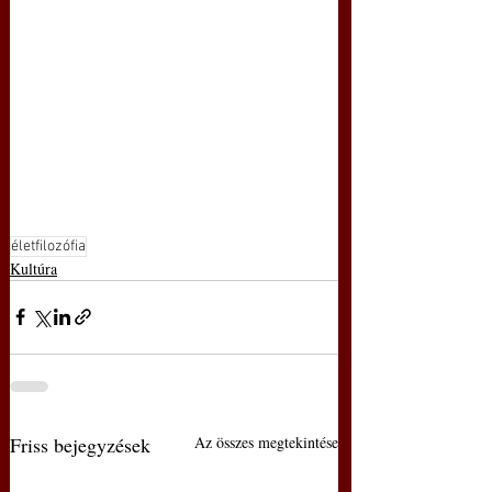
életfilozófia
Kultúra
Friss bejegyzések
Az összes megtekintése