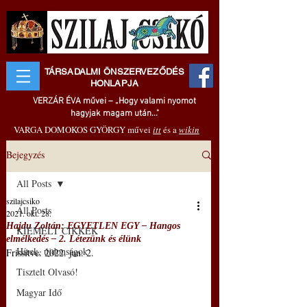
TÁRSADALMI ÖNSZERVEZŐDÉS
HONLAPJA
VERZÁR ÉVA művei – „Hogy valami nyomot
hagyjak magam után..."
VARGA DOMOKOS GYÖRGY művei
itt
és a
wikin
Bejegyzés
All Posts
szilajcsiko
All Posts
2021. okt. 28.
Hajdu Zoltán: EGYETLEN EGY – Hangos
KIEMELT CIKKEK
elmélkedés – 2. Létezünk és élünk
Hírek, újdonságok
Frissítve:
2022. jan. 2.
Tisztelt Olvasó!
Magyar Idő