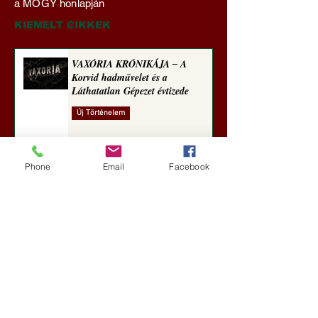
a MOGY honlapján
(2023)
sorozata (1771)
KIEMELT CIKKEK
VAXÓRIA KRÓNIKÁJA ‒ A
Korvid hadművelet és a
Láthatatlan Gépezet évtizede
Új Történelem
3 nappal ezelőtt
Phone
Email
Facebook
Darai Lajos: Naplóbölcsességeim
(2018)
Kultúra
6 nappal ezelőtt