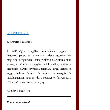
EGYETLEN EGY
2. Létezünk és élünk
A kettősségek világában mindennek megvan a 
kiegészítő párja, mert a kettősség, adja az egységet. Ha 
meg tudjuk fogalmazni kétségeinket, akkor jutunk el az 
egységbe. Minden az egyben válik valóra, amikor a 
kiegészítő párok egymásra találnak. Ilyen kettősség 
vagy dualitás életünk és létünk, a mozgás és 
mozdulatlanság, a tér és idő, a sötétség és fényesség, a 
férfi és nő, a szellem és az anyag
Előadó: 
Valkó Olga
Kapcsolódó írásunk
: 