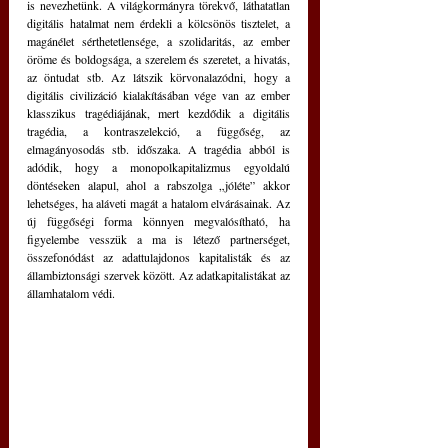
is nevezhetünk. A világkormányra törekvő, láthatatlan 
digitális hatalmat nem érdekli a kölcsönös tisztelet, a 
magánélet sérthetetlensége, a szolidaritás, az ember 
öröme és boldogsága, a szerelem és szeretet, a hivatás, 
az öntudat stb. Az látszik körvonalazódni, hogy a 
digitális civilizáció kialakításában vége van az ember 
klasszikus tragédiájának, mert kezdődik a digitális 
tragédia, a kontraszelekció, a függőség, az 
elmagányosodás stb. időszaka. A tragédia abból is 
adódik, hogy a monopolkapitalizmus egyoldalú 
döntéseken alapul, ahol a rabszolga „jóléte” akkor 
lehetséges, ha aláveti magát a hatalom elvárásainak. Az 
új függőségi forma könnyen megvalósítható, ha 
figyelembe vesszük a ma is létező partnerséget, 
összefonódást az adattulajdonos kapitalisták és az 
állambiztonsági szervek között. Az adatkapitalistákat az 
államhatalom védi.