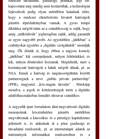
rendszer társadalmi, gazdasági, politikai, jogi stb. 
kapcsolatai még mindig nem tisztázódtak, a technológiai 
fejlesztések pedig olyan mértékben haladnak előre, 
hogy a rendszer ellenőrzésére hivatott hatóságok 
jelentős lépéshátrányban vannak. A gyors tempó 
diktálása mögött talán az a szándékosság is rejlik, hogy 
amíg „működésük” joghézagban zajlik, addig garantált 
az egyre nagyobb profit. Az egyenlőtlen 
„
játékban
”
 a 
szabályokat egyelőre a 
„
digitális szolgáltatók” mondják 
meg. Ők döntik el, hogy ebben a nagyon komoly 
„
játékban” kik szerepeljenek, milyen feltételekkel, és 
kik, milyen döntéseket hozzanak. Megtehetik, mert a 
kormányzati hatóságok a hátuk mögött állnak, pl. az 
NSA. Ennek a hatóság és magánszolgáltatás közötti 
partnerségnek a neve 
„
public private partnership” 
(PPR), magyarul: 
„köz-magán társulás” 
. Másképp 
mondva, a jogok és kötelezettségek terén a digitális 
adatfelhasználásban fennálló zűrzavar szándékos.
A negyedik ipari forradalom által megvalósuló digitális 
monopolnak köszönhetően jelentős mértékben 
megváltoznak a klasszikus és a pénzügyi kapitalizmus 
jellemzői is, és alakulnak át a jelen gazdasági és 
társadalmi rendszerek, pl. az internetalapú adatok az 
intézmények informatikai rendszereiben és a 