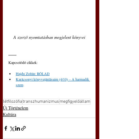
A szerző nyomtatásban megjelent könyvei
Kapcsolódó cikkek:
Hajdu Zoltán: RÓLAD
Karácsonyi könyvajánlásaim (4/10) ‒ A harmadik 
szem
létfilozófia
transzhumanizmus
megfigyelőállam
Új Történelem
Kultúra