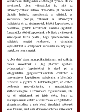
kereskedelmi stratégiákban elsőbbséget nyernek. De ide 
sorolhatunk olyan változásokat is, mint az 
intézményi/vállalati határok elmosódása, pl. nincsenek 
digitális határok, megváltoznak a vállalatok és 
szervezetek profiljai, változnak az intézmények 
(vállalatok) és az alkalmazottak közötti kapcsolatok, a 
beszállítók, gyártók, kereskedők, vásárlók (ügyfelek, 
fogyasztók) közötti kapcsolatok, stb. Ezek a változások 
szükségessé teszik például, hogy újraértelmezzük a 
vállalatok vezetési rendszereit, a társadalmi 
kapcsolatokat is, amelyeknek körvonalai ma még teljes 
mértékben nem ismertek.
A „big data” alapú monopolkapitalizmus, ami szükség 
esetén szövetkezik a „big pharma” (globális 
gyógyszeripar) képviselőivel is (lásd pl. a 
kifogyhatatlan gyógyszerreklámokat), érzéketlen a 
hagyományos kapitalizmus szabályaira, a kölcsönös 
tiszteletre, a jogokra és kötelezettségekre, az emberi 
boldogság megvalósítására, a magántulajdon 
sérthetetlenségére, a szerződéses foglalkoztatásra, stb. 
Az új kritériumok azt jelzik előre, hogy az 
adatkapitalizmus érdeke a felhasználók elszigetelődése, 
elmagányosodása, a még létező társadalmi szövetről 
való leválása, amit akár demokráciaellenes műveletnek 