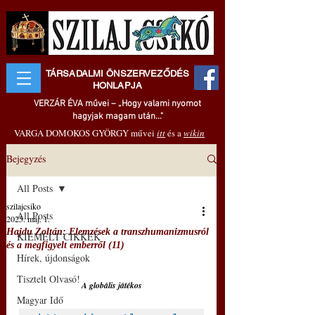
TÁRSADALMI ÖNSZERVEZŐDÉS
HONLAPJA
VERZÁR ÉVA művei – „Hogy valami nyomot
hagyjak magam után..."
VARGA DOMOKOS GYÖRGY művei
itt
és a
wikin
Bejegyzés
All Posts
szilajcsiko
All Posts
2025. máj. 1.
Hajdu Zoltán: Elemzések a transzhumanizmusról
KIEMELT CIKKEK
és a megfigyelt emberről (11)
Hírek, újdonságok
Tisztelt Olvasó!
A globális játékos
Magyar Idő