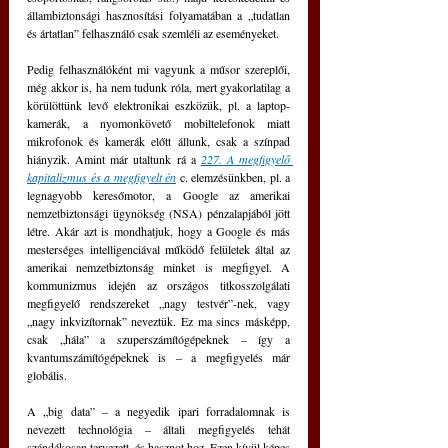
állambiztonsági hasznosítási folyamatában a „tudatlan 
és ártatlan” felhasználó csak szemléli az eseményeket.
Pedig felhasználóké
nt mi vagyunk a műsor szereplői, 
még akkor is, ha nem tudunk róla, mert gyakorlatilag a 
körülöttünk levő elektronikai eszközük, pl. a laptop-
kamerák, a nyomonkövető mobiltelefonok miatt 
mikrofonok és kamerák előtt állunk, csak a színpad 
hiányzik. Amint már utaltunk rá a
227. A megfigyelő 
kapitalizmus és a megfigyelt én
 c. elemzésünkben, pl. a 
legnagyobb keresőmotor, a Google az amerikai 
nemzetbiztonsági ügynökség (NSA) pénzalapjából jött 
létre. Akár azt is mondhatjuk, hogy a Google és más 
mesterséges intelligenciával működő felületek által az 
amerikai nemzetbiztonság minket is megfigyel. A 
kommunizmus idején az országos titkosszolgálati 
megfigyelő rendszereket „nagy testvér”-nek, vagy 
„nagy inkvizítornak” neveztük. Ez ma sincs másképp, 
csak 
„
hála
”
 a szuperszámítógépeknek 
– 
így a 
kvantumszámítógépeknek is 
– 
a megfigyelés már 
globális.
A „big data” 
–
 a negyedik ipari forradalomnak is 
nevezett technológia 
– 
általi megfigyelés tehát 
szándékosan tervezett, és hasznot hoz. Ezen kívül képes 