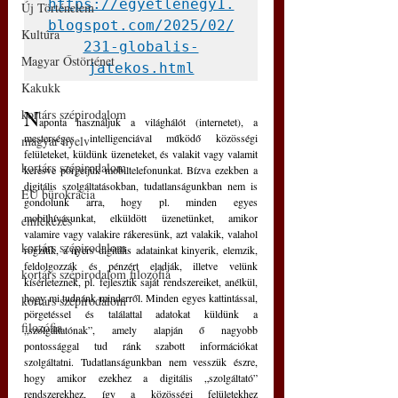
https://egyetlenegy1.
Új Történelem
blogspot.com/2025/02/
Kultúra
231-globalis-
Magyar Őstörténet
jatekos.html
Kakukk
N
kortárs szépirodalom
aponta használjuk a világhálót (internetet), a 
mesterséges intelligenciával működő közösségi 
magyar nyelv
felületeket, küldünk üzeneteket, és valakit vagy valamit 
kortárs szépirodalom
keresve pörgetjük mobiltelefonunkat. Bízva ezekben a 
digitális szolgáltatásokban, tudatlanságunkban nem is 
EU bürokrácia
gondolunk arra, hogy pl. minden egyes 
mobilhívásunkat, elküldött üzenetünket, amikor 
emlékezés
valamire vagy valakire rákeresünk, azt valakik, valahol 
kortárs szépirodalom
rögzítik, a nyers digitális adatainkat kinyerik, elemzik, 
feldolgozzák és pénzért eladják, illetve velünk 
kortárs szépirodalom filozófia
kísérleteznek, pl. fejlesztik saját rendszereiket, anélkül, 
hogy mi tudnánk minderről. Minden egyes kattintással, 
kortárs szépirodalom
pörgetéssel és találattal adatokat küldünk a 
filozófia
„szolgáltatónak”, amely alapján ő nagyobb 
pontossággal tud ránk szabott információkat 
szolgáltatni. Tudatlanságunkban nem vesszük észre, 
hogy amikor ezekhez a digitális „szolgáltató” 
rendszerekhez, így a közösségi felületekhez 