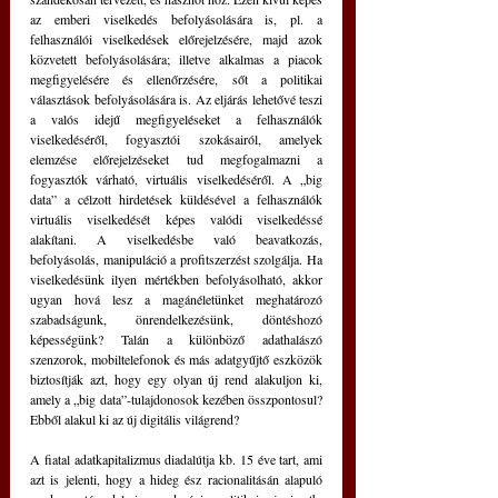
az emberi viselkedés befolyásolására is, pl. a 
felhasználói viselkedések előrejelzésére, majd azok 
közvetett befolyásolására; illetve alkalmas a piacok 
megfigyelésére és ellenőrzésére, sőt a politikai 
választások befolyásolására is. Az eljárás lehetővé teszi 
a valós idejű megfigyeléseket a felhasználók 
viselkedéséről, fogyasztói szokásairól, amelyek 
elemzése előrejelzéseket tud megfogalmazni a 
fogyasztók várható, virtuális viselkedéséről. A „big 
data” a célzott hirdetések küldésével a felhasználók 
virtuális viselkedését képes valódi viselkedéssé 
alakítani. A viselkedésbe való beavatkozás, 
befolyásolás, manipuláció a profitszerzést szolgálja. Ha 
viselkedésünk ilyen mértékben befolyásolható, akkor 
ugyan hová lesz a magánéletünket meghatározó 
szabadságunk, önrendelkezésünk, döntéshozó 
képességünk? Talán a különböző adathalászó 
szenzorok, mobiltelefonok és más adatgyűjtő eszközök 
biztosítják azt, hogy egy olyan új rend alakuljon ki, 
amely a „big data”-tulajdonosok kezében összpontosul? 
Ebből alakul ki az új digitális világrend?
A fiatal adatkapitalizmus diadalútja kb. 15 éve tart, ami 
azt is jelenti, hogy a hideg ész racionalitásán alapuló 