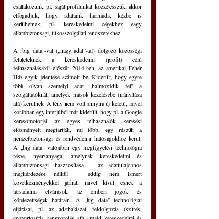
csatlakozunk, pl. saját profilunkat közzétesszük, akkor 
elfogadjuk, hogy adataink harmadik kézbe is 
kerülhetnek, pl. kereskedelmi cégekhez vagy 
állambiztonsági, titkosszolgálati rendszerekhez.
A „big data”-val („nagy adat”-tal) dolgozó közösségi 
felületeknek a kereskedelmi (profit) célú 
felhasználásáról először 2014-ben, az amerikai Fehér 
Ház egyik jelentése számolt be. Kiderült, hogy egyre 
több olyan személyi adat „halmozódik fel” a 
szolgáltatóknál, amelyek mások kezelésébe (irányítása 
alá) kerülnek. A tény nem volt annyira új keletű, mivel 
korábban egy interjúból már kiderült, hogy pl. a Google 
keresőmotorjai az egyes felhasználók keresési 
előzményeit megtartják, mi több, egy részük a 
nemzetbiztonsági és rendvédelmi hatóságokhoz kerül. 
A „big data” valójában egy megfigyelési technológia 
része, nyersanyaga, amelynek kereskedelmi és 
állambiztonsági hasznosítása 
–
 az adattulajdonos 
megkérdezése nélkül 
–
 eddig nem ismert 
következményekkel járhat, mivel kívül esnek a 
társadalmi elvárások, az emberi jogok és 
kötelezettségek határain. A „big data” technológiai 
eljárásai, pl. az adathalászat, feldolgozás (szűrés, 
csoportosítás, rangsorolás stb.) majd kereskedelmi és 