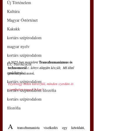
Új Történelem
Kultúra
Magyar Őstörténet
Kakukk
kortárs szépirodalom
magyar nyelv
kortárs szépirodalom
A 2025-ben megjelent 
Transzhumanizmus és 
EU bürokrácia
technomorál 
c. könyv alapján készült,  MI által 
emlékezés
generált podcastok.
kortárs szépirodalom
Tizennégy héten keresztül, minden szerdán és 
szombaton reggel 9-kor!
kortárs szépirodalom filozófia
kortárs szépirodalom
filozófia
A
 transzhumanista viselkedés egy kétoldalú, 