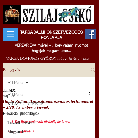
TÁRSADALMI ÖNSZERVEZŐDÉS
HONLAPJA
VERZÁR ÉVA művei – „Hogy valami nyomot
hagyjak magam után..."
VARGA DOMOKOS GYÖRGY művei
itt
és a
wikin
Bejegyzés
All Posts
dombi52
All Posts
máj. 30.
Hajdu Zoltán: Transzhumanizmus és technomorál
KIEMELT CIKKEK
‒ 2/28. Az ember a termék
Hírek, újdonságok
Frissítve:
jún. 10.
A YouTube-csatornát törölték, de innen 
Tisztelt Olvasó!
Magyar Idő
meghallgathatja!