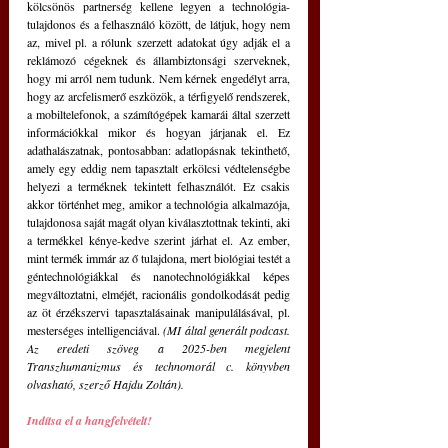
kölcsönös partnerség kellene legyen a technológia-
tulajdonos és a felhasználó között, de látjuk, hogy nem 
az, mivel pl. a rólunk szerzett adatokat úgy adják el a 
reklámozó cégeknek és állambiztonsági szerveknek, 
hogy mi arról nem tudunk. Nem kérnek engedélyt arra, 
hogy az arcfelismerő eszközök, a térfigyelő rendszerek, 
a mobiltelefonok, a számítógépek kamarái által szerzett 
információkkal mikor és hogyan járjanak el. Ez 
adathalászatnak, pontosabban: adatlopásnak tekinthető, 
amely egy eddig nem tapasztalt erkölcsi védtelenségbe 
helyezi a terméknek tekintett felhasználót. Ez csakis 
akkor történhet meg, amikor a technológia alkalmazója, 
tulajdonosa saját magát olyan kiválasztottnak tekinti, aki 
a termékkel kénye-kedve szerint járhat el. Az ember, 
mint termék immár az ő tulajdona, mert biológiai testét a 
géntechnológiákkal és nanotechnológiákkal képes 
megváltoztatni, elméjét, racionális gondolkodását pedig 
az öt érzékszervi tapasztalásainak manipulálásával, pl. 
mesterséges intelligenciával. 
(MI által generált podcast. 
Az eredeti szöveg a 2025-ben megjelent 
Transzhumanizmus és technomorál c. könyvben 
olvasható, szerző Hajdu Zoltán).
Indítsa el a hangfelvételt!