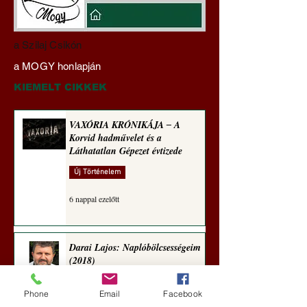
Miért veszélyes a
Hajdu Zoltán:
a Szilaj Csikón
klímaszakértőkre
Transzhumanizmus
a MOGY honlapján
hallgatni? A szakértőktől
technomorál ‒ 22/2
ments meg, Uram,
Rugalmas technomo
KIEMELT CIKKEK
minket! (Szakács Árpád)
igazságosság
VAXÓRIA KRÓNIKÁJA ‒ A
Korvid hadművelet és a
Láthatatlan Gépezet évtizede
Új Történelem
6 nappal ezelőtt
Darai Lajos: Naplóbölcsességeim
(2018)
Kultúra
Phone
Email
Facebook