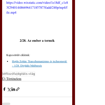
https://video.wixstatic.com/video/1e18df_c1e8
3f2940144866964171857873fadd/240p/mp4/f
ile.mp4
2/28. Az ember a termék
Kapcsolódó cikkünk:
Hajdu Zoltán: Transzhumanizmus és technomorál 
‒ 1/28. Digitális bűnbeesés
létfilozófia
digitális világ
Új Történelem