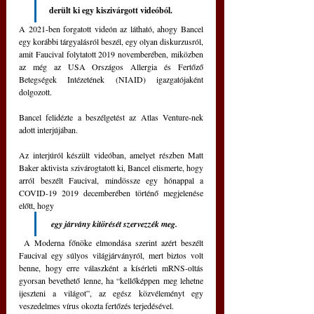
derült ki egy kiszivárgott videóból.
A 2021-ben forgatott videón az látható, ahogy Bancel 
egy korábbi tárgyalásról beszél, egy olyan diskurzusról, 
amit Faucival folytatott 2019 novemberében, miközben 
az még az USA Országos Allergia és Fertőző 
Betegségek Intézetének (NIAID) igazgatójaként 
dolgozott.
Bancel felidézte a beszélgetést az Atlas Venture-nek 
adott interjújában.
Az interjúról készült videóban, amelyet részben Matt 
Baker aktivista szivárogtatott ki, Bancel elismerte, hogy 
arról beszélt Faucival, mindössze egy hónappal a 
COVID-19 2019 decemberében történő megjelenése 
előtt, hogy
egy járvány kitörését szervezzék meg.
 A Moderna főnöke elmondása szerint azért beszélt 
Faucival egy súlyos világjárványról, mert biztos volt 
benne, hogy erre válaszként a kísérleti mRNS-oltás 
gyorsan bevethető lenne, ha “kellőképpen meg lehetne 
ijeszteni a világot”, az egész közvéleményt egy 
veszedelmes vírus okozta fertőzés terjedésével.