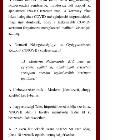
közbeszerzési rendszerbe, mindössze két nappal az 
ajánlattételi szakasz lezárulta után. A kormány tehát 
húzta-halogatta a COVID-méreginjekció megrendelését, 
majd úgy döntöttek, hogy a legkétesebb COVID-
szérumot forgalmazó méregkeverő maffiától vásárolják 
azt meg.
A Nemzeti Népegészségügyi és Gyógyszerészeti 
Központ (NNGYK) közlése szerint
„A Moderna Netherlands B.V. tette az 
egyetlen, ezáltal az alkalmazott értékelési 
szempont szerinti legkedvezőbb érvényes 
ajánlatot.”
A közbeszerzésre csak a Moderna jelentkezett, ahogy 
az előző két évben is.
A magyarországi Telex hírportál beszámolója szerint az 
NNGYK idén a tavalyi mennyiség felére írt ki 
beszerzést, két részletben:
A 12 éven felülieknek szánt oltásból 50 ezer adag, 
plusz 10 százalék opciós mennyiség érkezhet.