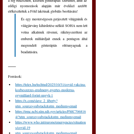
a rég bekészített, kísérleti génterápiás szérumot, amit az 
eddigi nyomozások alapján már évekkel azelőtt 
előkészítettek a Föld lakóinak globális beoltására! 
És egy mesterségesen gerjesztett világpánik és 
világjárvány kihirdetése nélkül SOHA nem lett 
volna alkalmuk rávenni, rákényszeríteni az 
emberek milliárdjait ennek a pentagon által 
megrendelt génterápiás oltóanyagnak a 
beadatására.
Források: 
https://telex.hu/techtud/2025/10/31/covid-vakcina-
kozbeszerzes-eredmeny-nyertes-moderna-
egymilliard-forint-nngyk-1
https://x.com/slave_2_liberty?
utm_source=substack&utm_medium=email
https://pmc.ncbi.nlm.nih.gov/articles/PMC706816
4/?utm_source=substack&utm_medium=email
https://www.who.int/europe/emergencies/situation
s/covid-19
utm_source=substack&utm_medium=email