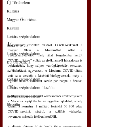
Új Történelem
Kultúra
Magyar Őstörténet
Kakukk
kortárs szépirodalom
E
magyar nyelv
gymilliárd forintért vásárol COVID-vakcinát a 
magyar állam a Modernától. Attól a 
kortárs szépirodalom
gyógyszergyártótól, mely által forgalomba került 
COVID „oltások” voltak az elsők, amiről hivatalosan is 
EU bürokrácia
bejelentették, hogy súlyos vérrögképződést okoznak, 
emlékezés
szívinfarktust, agyvérzést. A Moderna COVID-oltása 
volt az a verziója a kísérleti biofegyvernek, mely a 
kortárs szépirodalom
legtöbb halálos áldozatot szedte pár nappal a beoltás 
után.
kortárs szépirodalom filozófia
kortárs szépirodalom
A Magyarország által kiírt közbeszerzés eredményeként 
a Moderna nyújtotta be az egyetlen ajánlatot, amely 
filozófia
szerint a kormány 1 milliárd forintért 50 800 adag 
COVID-vakcinát vásárol, a szállítás várhatóan 
november második felében kezdődik.
A döntés október 30-án került fel a magyarországi 