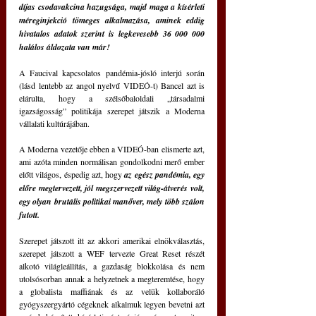
díjas csodavakcina hazugsága, majd maga a kísérleti 
méreginjekció tömeges alkalmazása, aminek eddig 
hivatalos adatok szerint is legkevesebb 36 000 000 
halálos áldozata van már!
A Faucival kapcsolatos pandémia-jósló interjú során 
(lásd lentebb az angol nyelvű VIDEÓ-t) Bancel azt is 
elárulta, hogy a szélsőbaloldali „társadalmi 
igazságosság” politikája szerepet játszik a Moderna 
vállalati kultúrájában.
A Moderna vezetője ebben a VIDEÓ-ban elismerte azt, 
ami azóta minden normálisan gondolkodni merő ember 
előtt világos, éspedig azt, hogy 
az egész pandémia, egy 
előre megtervezett, jól megszervezett világ-átverés volt, 
egy olyan brutális politikai manőver, mely több szálon 
futott.
Szerepet játszott itt az akkori amerikai elnökválasztás, 
szerepet játszott a WEF tervezte Great Reset részét 
alkotó világleállítás, a gazdaság blokkolása és nem 
utolsósorban annak a helyzetnek a megteremtése, hogy 
a globalista maffiának és az velük kollaboráló 
gyógyszergyártó cégeknek alkalmuk legyen bevetni azt 