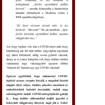
kollégáknak: „Jövőre egymilliárd dollárt 
keresek”. 
‒
mesélte könnyedén a bioterrorista 
támadás előzményeit a Moderna vezére a 
WEF-panelbeszélgetésen...
“És kissé viccesen néznek rám, és azt 
kérdezik: “Micsoda?
” Én azt mondom: 
„Igen, 
jövőre keresünk egymilliárd dollárt, ugyanis 
világjárvány lesz.”
Azt, hogy logikus volt, már a COVID-terror alatt, hogy 
képtelenség pár hét alatt milliós nagyságban legyártani 
egy akkor felfedezett, addig sosem gyártott vakcinát, 
ahogy az is a mese kategória volt, hogy érdekes módon 
valamennyi nagy vakcinagyártó egyazon időben 
“fedezett fel” hirtelen egy-egy COVID-vakcinát!
Egészen egyértelmű, hogy valamennyi COVID-
injekció azonos receptre készült, a megadott kísérlet 
alapján (lásd. súlyos, halálos, placebo) maximum az 
emberkísérletek kedvéért leosztották, melyik nagy 
vakcinagyártó melyik COVID-méreginjekciót gyártja 
le… hogy halálos áldozatokkal tudják igazolni a 
bekészített világjárvány létezését, majd jött a Nobel-