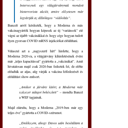
beterveznek egy világjárványnak mondott 
bioterrorista akciót, amire előzetesen már 
legyártják az állítólagos “védőoltás”.
Bancelt arról kérdezték, hogy a Moderna és más 
vakcinagyártók hogyan képesek az új “variánsok” elé 
vágni az újabb vakcinákkal és hogy cége hogyan tudott 
ilyen gyorsan COVID mRNS injekciókat előállítani.
Válaszul azt a „nagyszerű hírt” hirdette, hogy a 
Moderna 2020-ra, a világjárvány kihirdetésének évére 
már „teljes kapacitással” gyártotta a „vakcinákat”. Amit 
hivatalosan majd csak 2020-ban fedeztek fel, de előtte 
előadták az aljas, alig várják a vakcina felfedezését és 
előállítást show-műsort.
„Amikor a járvány kitört, a Moderna már 
százezer adagot bekészített” 
– mondta Bancel 
a WEF tagjainak.
Majd elárulta, hogy a Moderna „2019-ben már egy 
teljes éve” gyártotta a COVID-szérumot.
„Emlékszem, ahogy Davos után besétáltam a 
gyári irodámba, és azt mondom a 