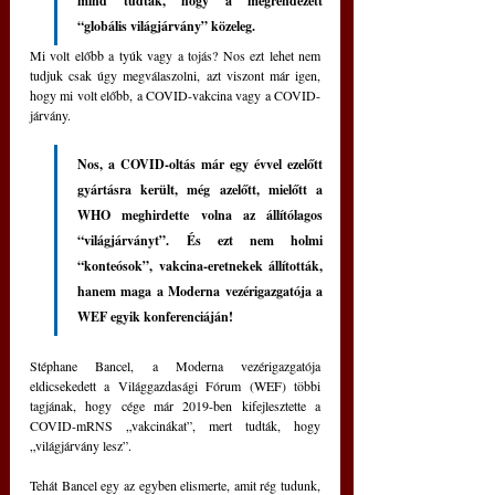
mind tudták, hogy a megrendezett 
“globális világjárvány” közeleg.
Mi volt előbb a tyúk vagy a tojás? Nos ezt lehet nem 
tudjuk csak úgy megválaszolni, azt viszont már igen, 
hogy mi volt előbb, a COVID-vakcina vagy a COVID-
járvány. 
Nos, a COVID-oltás már egy évvel ezelőtt 
gyártásra került, még azelőtt, mielőtt a 
WHO meghirdette volna az állítólagos 
“világjárványt”. És ezt nem holmi 
“konteósok”, vakcina-eretnekek állították, 
hanem maga a Moderna vezérigazgatója a 
WEF egyik konferenciáján!
Stéphane Bancel, a Moderna vezérigazgatója 
eldicsekedett a Világgazdasági Fórum (WEF) többi 
tagjának, hogy cége már 2019-ben kifejlesztette a 
COVID-mRNS „vakcinákat”, mert tudták, hogy 
„világjárvány lesz”.
Tehát Bancel egy az egyben elismerte, amit rég tudunk, 