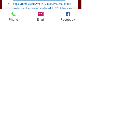
https://rumble.com/v6f4e3y-moderna-ceo-admits-
covid-vaccines-were-developed-in-2019-because-
he-knew-pa.html
https://szmm.substack.com/p/egymilliard-forintert-
Phone
Email
Facebook
vasarolnak
utm_source=substack&utm_medium=email#medi
a-777a584c-2b5a-4ca4-94b0-dec62cd09d6f
kovidbűntény
Új Történelem
Friss bejegyzések
Az összes megtekintése