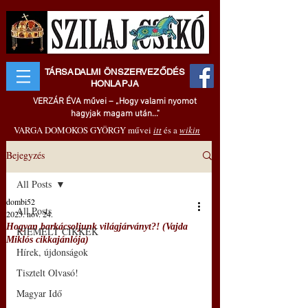
TÁRSADALMI ÖNSZERVEZŐDÉS
HONLAPJA
VERZÁR ÉVA művei – „Hogy valami nyomot
hagyjak magam után..."
VARGA DOMOKOS GYÖRGY művei
itt
és a
wikin
Bejegyzés
All Posts
dombi52
All Posts
2025. nov. 24.
Hogyan barkácsoljunk világjárványt?! (Vajda
KIEMELT CIKKEK
Miklós cikkajánlója)
Hírek, újdonságok
Tisztelt Olvasó!
Magyar Idő