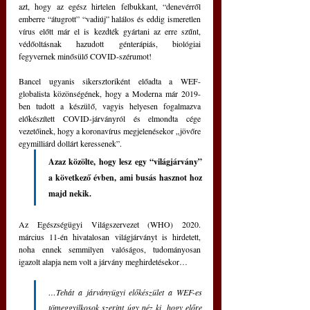
azt, hogy az egész hirtelen felbukkant, “denevérről 
emberre “átugrott” “vadiúj” halálos és eddig ismeretlen 
vírus előtt már el is kezdték gyártani az erre szűnt, 
védőoltásnak hazudott génterápiás, biológiai 
fegyvernek minősülő COVID-szérumot!
Bancel ugyanis sikersztoriként előadta a WEF-
globalista közönségének, hogy a Moderna már 2019-
ben tudott a készülő, vagyis helyesen fogalmazva 
előkészített COVID-járványról és elmondta cége 
vezetőinek, hogy a koronavírus megjelenésekor „jövőre 
egymilliárd dollárt keressenek”. 
Azaz közölte, hogy lesz egy “világjárvány” 
a következő évben, ami busás hasznot hoz 
majd nekik.
Az Egészségügyi Világszervezet (WHO) 2020. 
március 11-én hivatalosan világjárványt is hirdetett, 
noha ennek semmilyen valóságos, tudományosan 
igazolt alapja nem volt a járvány meghirdetésekor…
…Tehát a járványügyi előkészület a WEF-es 
tömeggyilkosok szerint úgy néz ki, hogy előre 