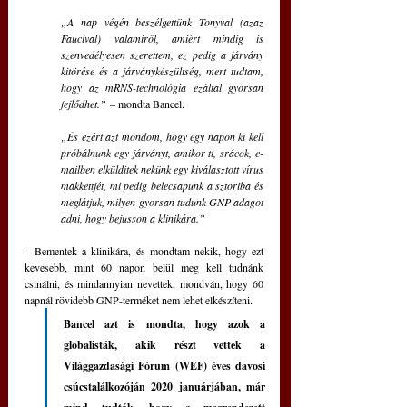
„A nap végén beszélgettünk Tonyval (azaz 
Faucival) valamiről, amiért mindig is 
szenvedélyesen szerettem, ez pedig a járvány 
kitörése és a járványkészültség, mert tudtam, 
hogy az mRNS-technológia ezáltal gyorsan 
fejlődhet.”
 – mondta Bancel.
„És ezért azt mondom, hogy egy napon ki kell 
próbálnunk egy járványt, amikor ti, srácok, e-
mailben elkülditek nekünk egy kiválasztott vírus 
makkettjét, mi pedig belecsapunk a sztoriba és 
meglátjuk, milyen gyorsan tudunk GNP-adagot 
adni, hogy bejusson a klinikára.”
– Bementek a klinikára, és mondtam nekik, hogy ezt 
kevesebb, mint 60 napon belül meg kell tudnánk 
csinálni, és mindannyian nevettek, mondván, hogy 60 
napnál rövidebb GNP-terméket nem lehet elkészíteni.
Bancel azt is mondta, hogy azok a 
globalisták, akik részt vettek a 
Világgazdasági Fórum (WEF) éves davosi 
csúcstalálkozóján 2020 januárjában, már 