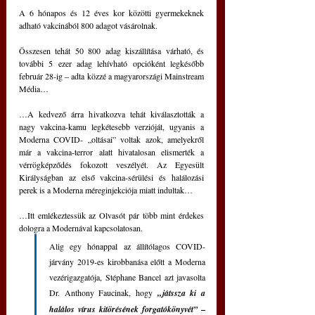
A 6 hónapos és 12 éves kor közötti gyermekeknek 
adható vakcinából 800 adagot vásárolnak.
Összesen tehát 50 800 adag kiszállítása várható, és 
további 5 ezer adag lehívható opcióként legkésőbb 
február 28-ig ‒ adta közzé a magyarországi Mainstream 
Média…
…A kedvező árra hivatkozva tehát kiválasztották a 
nagy vakcina-kamu legkétesebb verzióját, ugyanis a 
Moderna COVID- „oltásai” voltak azok, amelyekről 
már a vakcina-terror alatt hivatalosan elismerték a 
vérrögképződés fokozott veszélyét. Az Egyesült 
Királyságban az első vakcina-sérülési és halálozási 
perek is a Moderna méreginjekciója miatt indultak…
…Itt emlékeztessük az Olvasót pár több mint érdekes 
dologra a Modernával kapcsolatosan.
Alig egy hónappal az állítólagos COVID-
járvány 2019-es kirobbanása előtt a Moderna 
vezérigazgatója, Stéphane Bancel azt javasolta 
Dr. Anthony Faucinak, hogy 
„játssza ki a 
halálos vírus kitörésének forgatókönyvét”
 – 