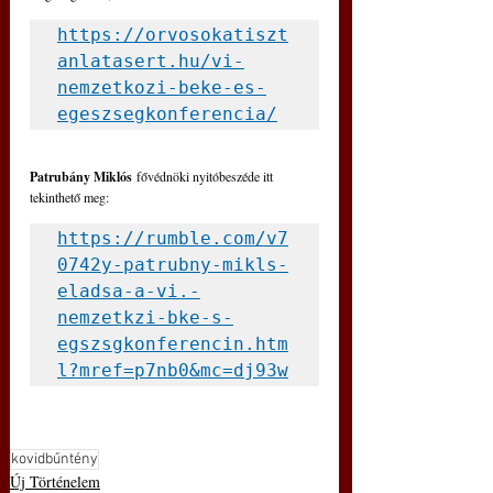
https://orvosokatiszt
anlatasert.hu/vi-
nemzetkozi-beke-es-
egeszsegkonferencia/
Patrubány Miklós
 fővédnöki nyitóbeszéde itt 
tekinthető meg:
https://rumble.com/v7
0742y-patrubny-mikls-
eladsa-a-vi.-
nemzetkzi-bke-s-
egszsgkonferencin.htm
l?mref=p7nb0&mc=dj93w
kovidbűntény
Új Történelem