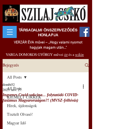
TÁRSADALMI ÖNSZERVEZŐDÉS
HONLAPJA
VERZÁR ÉVA művei – „Hogy valami nyomot
hagyjak magam után..."
VARGA DOMOKOS GYÖRGY művei
itt
és a
wikin
Bejegyzés
All Posts
dombi52
All Posts
2025. nov. 27.
Ingyenes Covid-vakcina... folytatódó COVID-
KIEMELT CIKKEK
fasizmus Magyarországon?! (MVSZ-felhívás)
Hírek, újdonságok
Tisztelt Olvasó!
Magyar Idő