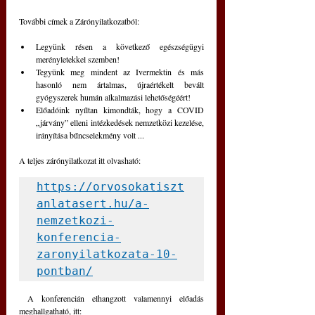
További címek a Zárónyilatkozatból:
Legyünk résen a következő egészségügyi 
merényletekkel szemben!
Tegyünk meg mindent az Ivermektin és más 
hasonló nem ártalmas, újraértékelt bevált 
gyógyszerek humán alkalmazási lehetőségéért!
Előadóink nyíltan kimondták, hogy a COVID 
„járvány” elleni intézkedések nemzetközi kezelése, 
irányítása bűncselekmény volt ...
A teljes zárónyilatkozat itt olvasható:
https://orvosokatiszt
anlatasert.hu/a-
nemzetkozi-
konferencia-
zaronyilatkozata-10-
pontban/
 A konferencián elhangzott valamennyi előadás 
meghallgatható, itt: