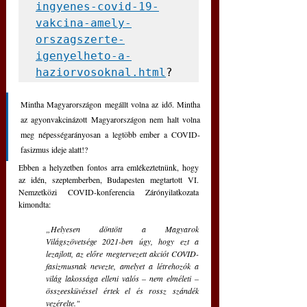
ingyenes-covid-19-
vakcina-amely-
orszagszerte-
igenyelheto-a-
haziorvosoknal.html
?
Mintha Magyarországon megállt volna az idő. Mintha 
az agyonvakcinázott Magyarországon nem halt volna 
meg népességarányosan a legtöbb ember a COVID-
fasizmus ideje alatt!?
Ebben a helyzetben fontos arra emlékeztetnünk, hogy 
az idén, szeptemberben, Budapesten megtartott VI. 
Nemzetközi COVID-konferencia Zárónyilatkozata 
kimondta: 
„Helyesen döntött a Magyarok 
Világszövetsége 2021-ben úgy, hogy ezt a 
lezajlott, az előre megtervezett akciót COVID-
fasizmusnak nevezte, amelyet a létrehozók a 
világ lakossága elleni valós – nem elméleti – 
összeesküvéssel értek el és rossz szándék 
vezérelte."