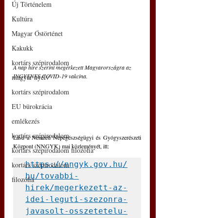
Új Történelem
Kultúra
Magyar Őstörténet
Kakukk
kortárs szépirodalom
A nap híre szerint megérkezett Magyarországra az 
INGYENES COVID-19 vakcina. 
magyar nyelv
kortárs szépirodalom
EU bürokrácia
emlékezés
kortárs szépirodalom
Lásd a Nemzeti Népegészségügyi és Gyógyszerészeti 
Központ (NNGYK) mai közleményét, itt: 
kortárs szépirodalom filozófia
https://nngyk.gov.hu/
kortárs szépirodalom
hu/tovabbi-
filozófia
hirek/megerkezett-az-
idei-leguti-szezonra-
javasolt-osszetetelu-