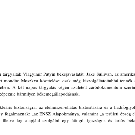
tárgyalták Vlagyimir Putyin békejavaslatát. Jake Sullivan, az amerikai
t mondta: Moszkva követelései csak még kiszolgáltatottabbá tennék a
etében. A két napos tárgyalás végén született záródokumentum szerint
t képeznie bármilyen békemegállapodásnak.
ris biztonságra, az élelmiszer-ellátás biztosítására és a hadifoglyok
 úgy fogalmaznak: „az ENSZ Alapokmánya, valamint „a területi épség és
at, illetve fog alapjául szolgálni egy átfogó, igazságos és tartós béke