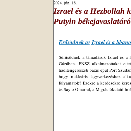
2024. jún. 18.
Izrael és a Hezbollah 
Putyin békejavaslatár
Erősödnek az Izrael és a liban
Sűrűsödnek a támadások Izrael és a li
Gázában. ENSZ alkalmazottakat ejtet
haditengerészeti bázis épül Port Szud
hogy nukleáris fegyverkezéshez alka
folyamatok? Ezekre a kérdésekre keres
és Sayfo Omarral, a Migrációkutató Inté