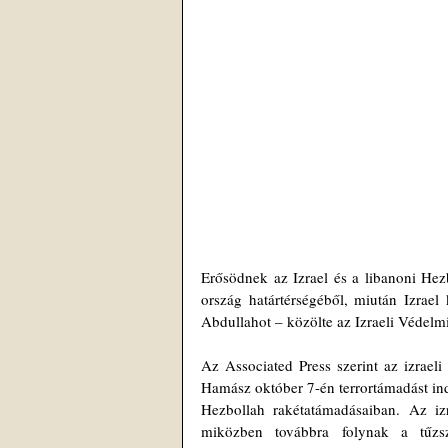
Erősödnek az Izrael és a libanoni Hezbo
ország határtérségéből, miután Izrae
Abdullahot – közölte az Izraeli Védelm
Az Associated Press szerint az izrael
Hamász október 7-én terrortámadást indí
Hezbollah rakétatámadásaiban. Az iz
miközben továbbra folynak a tűzs