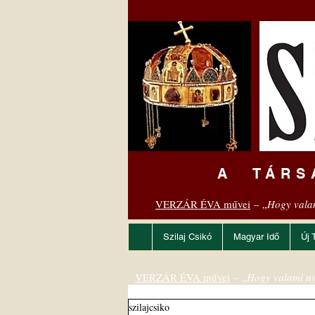
A TÁRS
VERZÁR ÉVA művei
– „
Hogy vala
Szilaj Csikó
Magyar Idő
Új 
VERZÁR ÉVA művei
– „
Hogy valami ny
szilajcsiko