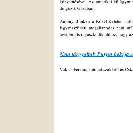
közvetítésével. Az amerikai külügymin
dolgozik Gázában.
Antony Blinken a Közel-Keleten tartó
fegyverszüneti megállapodás nem műk
továbbra is ragaszkodik ahhoz, hogy az 
Nem tárgyaltak Putyin békejava
Vukics Ferenc, katonai szakértő és Csi