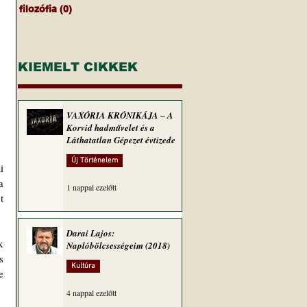
filozófia
(0)
0 bejegyzés
KIEMELT CIKKEK
VAXÓRIA KRÓNIKÁJA ‒ A
Korvid hadművelet és a
Láthatatlan Gépezet évtizede
Új Történelem
 
 
1 nappal ezelőtt
 
Darai Lajos:
 
Naplóbölcsességeim (2018)
 
Kultúra
 
4 nappal ezelőtt