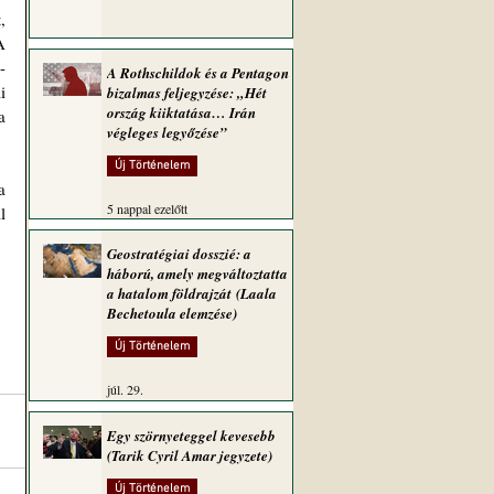
 
 
-
A Rothschildok és a Pentagon
 
bizalmas feljegyzése: „Hét
ország kiiktatása… Irán
 
végleges legyőzése”
Új Történelem
 
5 nappal ezelőtt
 
Geostratégiai dosszié: a
háború, amely megváltoztatta
a hatalom földrajzát (Laala
Bechetoula elemzése)
Új Történelem
júl. 29.
Egy szörnyeteggel kevesebb
(Tarik Cyril Amar jegyzete)
Új Történelem