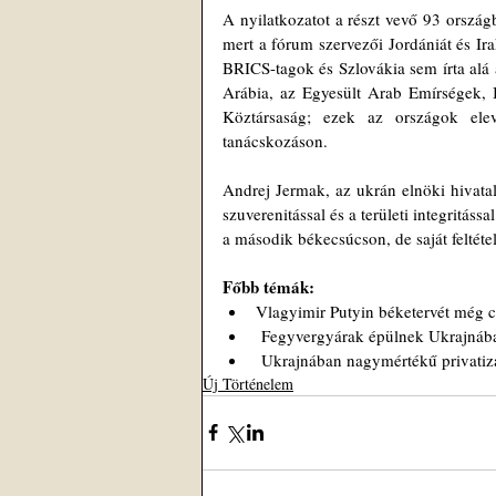
A nyilatkozatot a részt vevő 93 ország
mert a fórum szervezői Jordániát és Irak
BRICS-tagok és Szlovákia sem írta alá 
Arábia, az Egyesült Arab Emírségek, 
Köztársaság; ezek az országok elev
tanácskozáson.
Andrej Jermak, az ukrán elnöki hivatal
szuverenitással és a területi integritás
a második békecsúcson, de saját feltétel
Főbb témák: 
Vlagyimir Putyin béketervét még c
 Fegyvergyárak épülnek Ukrajnában,
 Ukrajnában nagymértékű privatizác
Új Történelem