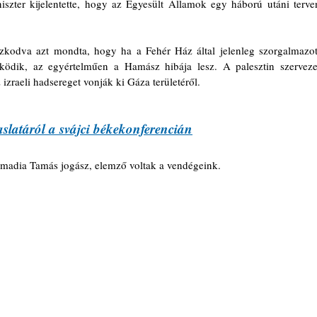
iszter kijelentette, hogy az Egyesült Államok egy háború utáni terven
zkodva azt mondta, hogy ha a Fehér Ház által jelenleg szorgalmazott
ödik, az egyértelműen a Hamász hibája lesz. A palesztin szervezet
izraeli hadsereget vonják ki Gáza területéről.
slatáról a svájci békekonferencián
zmadia Tamás jogász, elemző voltak a vendégeink.