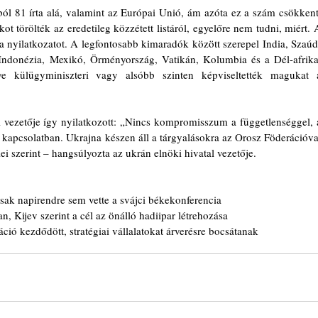
ból 81 írta alá, valamint az Európai Unió, ám azóta ez a szám csökkent,
ot törölték az eredetileg közzétett listáról, egyelőre nem tudni, miért. A
a nyilatkozatot. A legfontosabb kimaradók között szerepel India, Szaúd
Indonézia, Mexikó, Örményország, Vatikán, Kolumbia és a Dél-afrikai
e külügyminiszteri vagy alsóbb szinten képviseltették magukat a
 vezetője így nyilatkozott: „Nincs kompromisszum a függetlenséggel, a
sal kapcsolatban. Ukrajna készen áll a tárgyalásokra az Orosz Föderációval
ei szerint – hangsúlyozta az ukrán elnöki hivatal vezetője.
sak napirendre sem vette a svájci békekonferencia
 Kijev szerint a cél az önálló hadiipar létrehozása
ió kezdődött, stratégiai vállalatokat árverésre bocsátanak