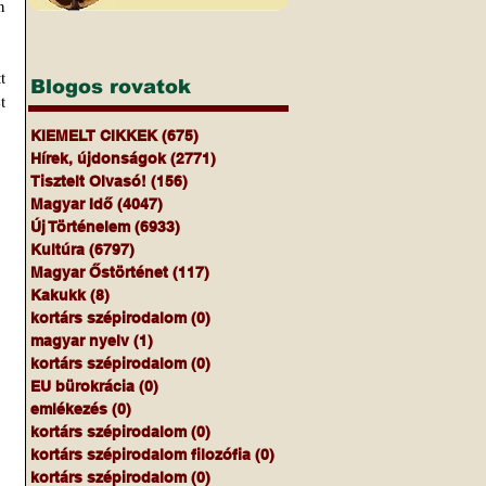
 
 
Blogos rovatok
 
KIEMELT CIKKEK
(675)
675 bejegyzés
Hírek, újdonságok
(2771)
2771 bejegyzés
Tisztelt Olvasó!
(156)
156 bejegyzés
Magyar Idő
(4047)
4047 bejegyzés
Új Történelem
(6933)
6933 bejegyzés
Kultúra
(6797)
6797 bejegyzés
Magyar Őstörténet
(117)
117 bejegyzés
Kakukk
(8)
8 bejegyzés
kortárs szépirodalom
(0)
0 bejegyzés
magyar nyelv
(1)
1 bejegyzés
kortárs szépirodalom
(0)
0 bejegyzés
EU bürokrácia
(0)
0 bejegyzés
emlékezés
(0)
0 bejegyzés
kortárs szépirodalom
(0)
0 bejegyzés
kortárs szépirodalom filozófia
(0)
0 bejegyzés
kortárs szépirodalom
(0)
0 bejegyzés