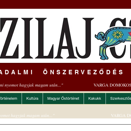
ADALMI ÖNSZERVEZŐDÉS
mi nyomot hagyjak magam után..."
VARGA DOMOKOS
Történelem
Kultúra
Magyar Őstörténet
Kakukk
Szerkesztő
omot hagyjak magam után..."
VARGA D