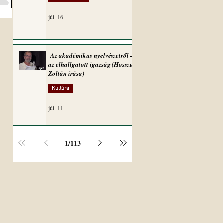
júl. 16.
Az akadémikus nyelvészetről –
az elhallgatott igazság (Hosszú
Zoltán írása)
Kultúra
júl. 11.
1
/
113