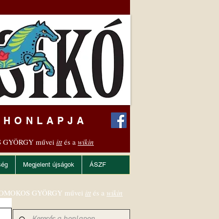
 HONLAPJA
 GYÖRGY művei
itt
és a
wikin
ség
Megjelent újságok
ÁSZF
OMOKOS GYÖRGY művei
itt
és a
wikin