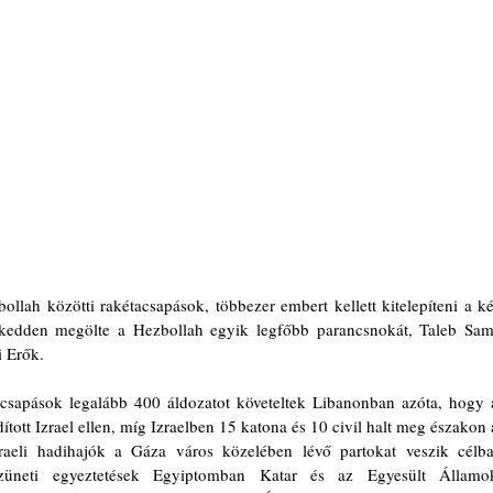
llah közötti rakétacsapások, többezer embert kellett kitelepíteni a két
l kedden megölte a Hezbollah egyik legfőbb parancsnokát, Taleb Sami
i Erők.
i csapások legalább 400 áldozatot követeltek Libanonban azóta, hogy a
tott Izrael ellen, míg Izraelben 15 katona és 10 civil halt meg északon a
raeli hadihajók a Gáza város közelében lévő partokat veszik célba,
züneti egyeztetések Egyiptomban Katar és az Egyesült Államok