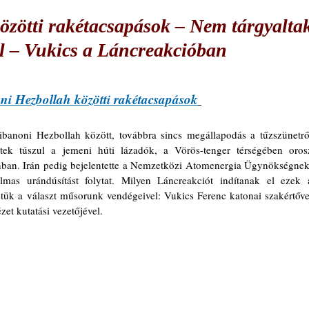
közötti rakétacsapások – Nem tárgyalta
ól – Vukics a Láncreakcióban
oni Hezbollah közötti rakétacsapások
banoni Hezbollah között, továbbra sincs megállapodás a tűzszünetről
tek túszul a jemeni húti lázadók, a Vörös-tenger térségében orosz
ánban. Irán pedig bejelentette a Nemzetközi Atomenergia Ügynökségnek,
lmas urándúsítást folytat. Milyen Láncreakciót indítanak el ezek a
tük a választ műsorunk vendégeivel: Vukics Ferenc katonai szakértővel
zet kutatási vezetőjével.