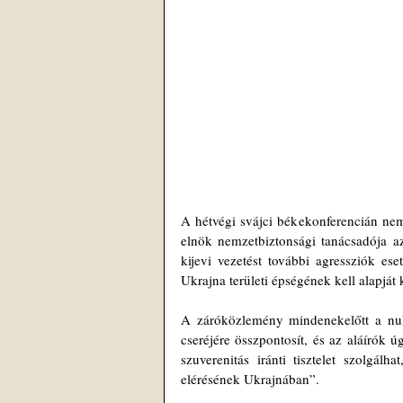
A hétvégi svájci békekonferencián nem 
elnök nemzetbiztonsági tanácsadója az
kijevi vezetést további agressziók es
Ukrajna területi épségének kell alapjá
A záróközlemény mindenekelőtt a nukleá
cseréjére összpontosít, és az aláírók
szuverenitás iránti tisztelet szolgálh
elérésének Ukrajnában”.