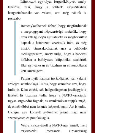
	Létrehozott egy olyan forgatókönyvet, amely 
lehetővé teszi, hogy a többiek egyetértésben 
hangoztathassák: van valami, ami még nálunk is 
rosszabb. 
Reménykedhetnek abban, hogy megfordulnak 
a megroggyant népszerűségi mutatóik, hogy 
ezen válság idején új tiszteletet és megbecsülést 
kapnak a határozott vezetésük iránt, és még 
inkább támaszkodhatnak arra a behódoló 
médiagépezetre, amely tudja, hogy a háborús 
időkben a befolyásos külpolitikai szakértők 
által nyilvánosan és bizalmasan elmondottakat 
kell ismételgetni.
	Putyin nyílt katonai inváziójának van valami 
erőteljes szimbolikája. Tudta, hogy számíthat arra, hogy 
India és Kína elnézi, sőt hallgatólagosan jóváhagyja a 
lépését És biztosan tudta, hogy a NATO-országok 
ugyan zúgolódni fognak, és szankciókkal sújtják majd, 
de ennél többet nem lesznek képesek tenni. Azt is tudta, 
Ukrajna egy könnyű győzelmet jelent majd neki 
személyesen és politikailag is. 
Végre visszavágott a NATO-nak amiatt, mert 
terjeszkedni merészelt Oroszország 