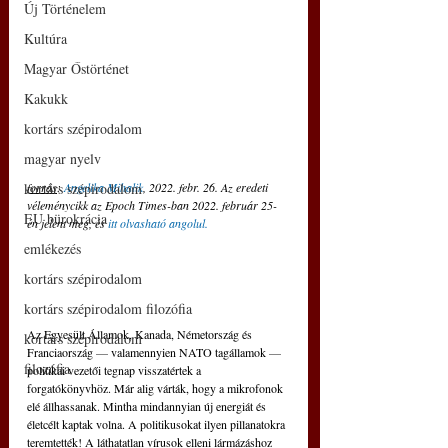
Új Történelem
Kultúra
Magyar Őstörténet
Kakukk
kortárs szépirodalom
magyar nyelv
forrás
: 
Angelika Mihalik
, 2022. febr. 26. Az eredeti 
kortárs szépirodalom
véleménycikk az Epoch Times-ban 2022. február 25-
EU bürokrácia
én jelent meg, és 
itt olvasható angolul.
emlékezés
kortárs szépirodalom
kortárs szépirodalom filozófia
Az Egyesült Államok, Kanada, Németország és 
kortárs szépirodalom
Franciaország 
—
 valamennyien NATO tagállamok 
—
filozófia
politikai vezetői tegnap visszatértek a 
forgatókönyvhöz. Már alig várták, hogy a mikrofonok 
elé állhassanak. Mintha mindannyian új energiát és 
életcélt kaptak volna. A politikusokat ilyen pillanatokra 
teremtették! A láthatatlan vírusok elleni lármázáshoz 