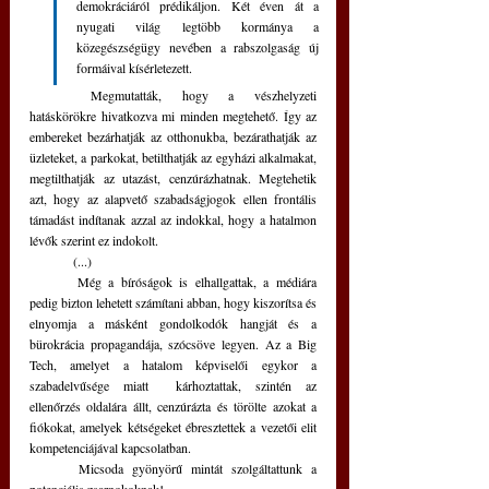
demokráciáról prédikáljon. Két éven át a 
nyugati világ legtöbb kormánya a 
közegészségügy nevében a rabszolgaság új 
formáival kísérletezett. 
	Megmutatták, hogy a vészhelyzeti 
hatáskörökre hivatkozva mi minden megtehető. Így az 
embereket bezárhatják az otthonukba, bezárathatják az 
üzleteket, a parkokat, betilthatják az egyházi alkalmakat, 
megtilthatják az utazást, cenzúrázhatnak. Megtehetik 
azt, hogy az alapvető szabadságjogok ellen frontális 
támadást indítanak azzal az indokkal, hogy a hatalmon 
lévők szerint ez indokolt.
	(...)
	Még a bíróságok is elhallgattak, a médiára 
pedig bizton lehetett számítani abban, hogy kiszorítsa és 
elnyomja a másként gondolkodók hangját és a 
bürokrácia propagandája, szócsöve legyen. Az a Big 
Tech, amelyet a hatalom képviselői egykor a 
szabadelvűsége miatt  kárhoztattak, szintén az 
ellenőrzés oldalára állt, cenzúrázta és törölte azokat a 
fiókokat, amelyek kétségeket ébresztettek a vezetői elit 
kompetenciájával kapcsolatban.
	Micsoda gyönyörű mintát szolgáltattunk a 
potenciális zsarnokoknak! 