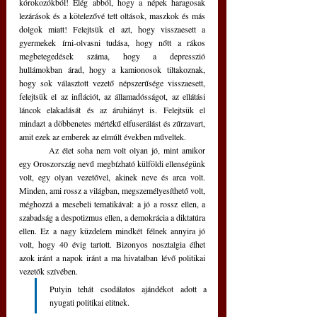
kórokozókból! Elég abból, hogy a népek haragosak 
lezárások és a kötelezővé tett oltások, maszkok és más 
dolgok miatt! Felejtsük el azt, hogy visszaesett a 
gyermekek írni-olvasni tudása, hogy nőtt a rákos 
megbetegedések száma, hogy a depresszió 
hullámokban árad, hogy a kamionosok tiltakoznak, 
hogy sok választott vezető népszerűsége visszaesett, 
felejtsük el az inflációt, az államadósságot, az ellátási 
láncok elakadását és az áruhiányt is. Felejtsük el 
mindazt a döbbenetes mértékű elfuserálást és zűrzavart, 
amit ezek az emberek az elmúlt években műveltek.
	Az élet soha nem volt olyan jó, mint amikor 
egy Oroszország nevű megbízható külföldi ellenségünk 
volt, egy olyan vezetővel, akinek neve és arca volt. 
Minden, ami rossz a világban, megszemélyesíthető volt, 
méghozzá a mesebeli tematikával: a jó a rossz ellen, a 
szabadság a despotizmus ellen, a demokrácia a diktatúra 
ellen. Ez a nagy küzdelem mindkét félnek annyira jó 
volt, hogy 40 évig tartott. Bizonyos nosztalgia élhet 
azok iránt a napok iránt a ma hivatalban lévő politikai 
vezetők szívében.
Putyin tehát csodálatos ajándékot adott a 
nyugati politikai elitnek. 