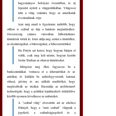
hagyományos befolyási övezetében, és új 
fejezetet nyitott a világpolitikában. Világossá 
tette a világ számára, hogy az amerikaiak 
évszázadának vége.
	Ami még ennél is figyelemre méltóbb, hogy 
otthon is szabad az útja a hatalom megtartásához.  
Oroszország számos városában háborúellenes 
tüntetések törtek ki. Isten áldja meg ezeket a tüntetőket, 
az elszántságukat, a bátorságukat, a békeszeretetüket.
Ha Putyin azt keresi, hogy hogyan bánjon el 
velük, csak meg kell néznie, hogyan kezelte 
Justin Trudeau az ottawai tüntetéseket. 
	Mérgezze meg őket, fagyassza be a 
bankszámláikat, vontassa el a teherautóikat és az 
autóikat, és küldjön be nehézfegyverzetű, katonai 
stílusú, jelvény és arc nélküli rendőröket, hogy 
megtisztítsák az utcákat. Használja az arcfelismerő 
technológiát, hogy a politikai lojalitásukról érdeklődve 
később nyomon követhesse az embereket.
A "szabad világ" elvesztette azt az erkölcsi 
fölényét, hogy a "nem szabad" világnak a 
jogokról, a szabadságjogokról és a 