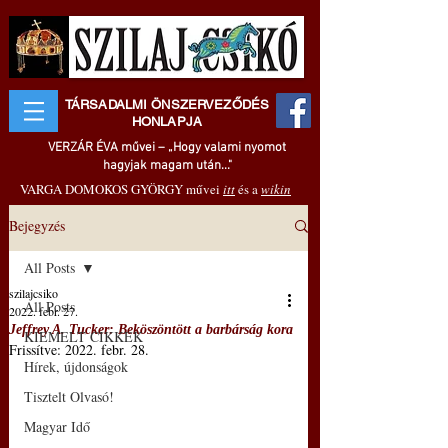
TÁRSADALMI ÖNSZERVEZŐDÉS
HONLAPJA
VERZÁR ÉVA művei – „Hogy valami nyomot
hagyjak magam után..."
VARGA DOMOKOS GYÖRGY művei
itt
és a
wikin
Bejegyzés
All Posts
szilajcsiko
All Posts
2022. febr. 27.
Jeffrey A. Tucker: Beköszöntött a barbárság kora
KIEMELT CIKKEK
Frissítve:
2022. febr. 28.
Hírek, újdonságok
Tisztelt Olvasó!
Magyar Idő