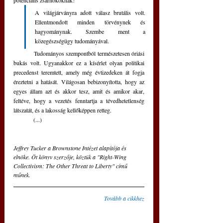
A világjárványra adott válasz brutális volt. 
Ellentmondott minden törvénynek és 
hagyománynak. Szembe ment a 
közegészségügy tudományával. 
	Tudományos szempontból természetesen óriási 
bukás volt. Ugyanakkor ez a kísérlet olyan politikai 
precedenst teremtett, amely még évtizedeken át fogja 
éreztetni a hatását. Világosan bebizonyította, hogy az 
egyes állam azt és akkor tesz, amit és amikor akar, 
feltéve, hogy a vezetés fenntartja a tévedhetetlenség 
látszatát, és a lakosság kellőképpen retteg.
	(...)
Jeffrey Tucker a Brownstone Intézet alapítója és 
elnöke. Öt könyv szerzője, köztük a "Right-Wing 
Collectivism: The Other Threat to Liberty" című 
műnek.
Tovább a cikkhez