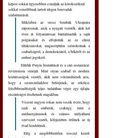
képest sokkal ügyesebben csinálják az kórokozóknál 
sokkal vonzóbbnak tartott idegen fenevadak 
szidalmazását.
Miközben az orosz bombák Ukrajnára 
záporoznak, azok a nyugati vezetők, akik két 
éven át folyamatosan bántalmazták a saját 
polgáraikat és elfojtották az ez elleni 
tiltakozásokat, magasröptűen szónokolnak a 
szabadságról, a demokráciáról, a békéről és az 
emberi jogokról. 
	Elítélik Putyin brutalitását és a cári restauráció 
revizionista vízióját. Mint olyan szabad és modern 
köztársaságok vezetői, akik nem vetemednének arra, 
hogy a szomszédaikhoz betörjenek, az erkölcsi 
felsőbbrendűségük teljes tudatában végre egy újfajta 
elszántságot érezhetnek magukban.
Viszont nagyon sokan nem veszik észre, hogy 
ezek az emberek, csakúgy, mint a 
médiaorgánumok és számos mélyállami 
szervezet vezetői, kifejezetten örülnek az új 
évad kezdetének.
	Elég a megdöbbentően rosszul kezelt 