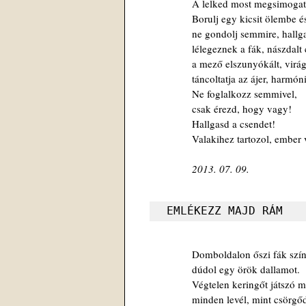
A lelked most megsimogat
Borulj egy kicsit ölembe és
ne gondolj semmire, hallgas
lélegeznek a fák, nászdalt 
a mező elszunyókált, virág-i
táncoltatja az ájer, harmóniá
Ne foglalkozz semmivel,

csak érezd, hogy vagy!

Hallgasd a csendet!

Valakihez tartozol, ember
2013. 07. 09.
EMLÉKEZZ MAJD RÁM
Domboldalon őszi fák szí
dúdol egy örök dallamot.
Végtelen keringőt játszó 
minden levél, mint csörgő