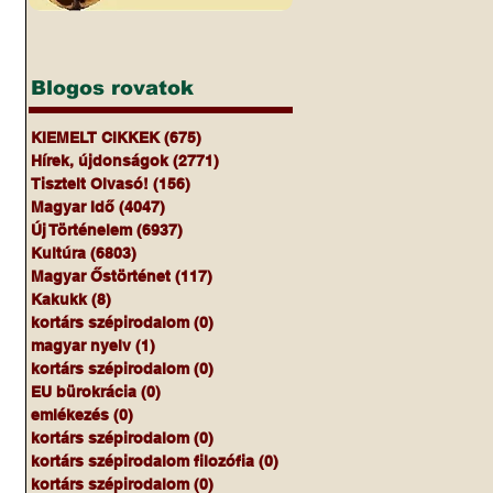
Blogos rovatok
KIEMELT CIKKEK
(675)
675 bejegyzés
Hírek, újdonságok
(2771)
2771 bejegyzés
Tisztelt Olvasó!
(156)
156 bejegyzés
Magyar Idő
(4047)
4047 bejegyzés
Új Történelem
(6937)
6937 bejegyzés
Kultúra
(6803)
6803 bejegyzés
Magyar Őstörténet
(117)
117 bejegyzés
Kakukk
(8)
8 bejegyzés
kortárs szépirodalom
(0)
0 bejegyzés
magyar nyelv
(1)
1 bejegyzés
kortárs szépirodalom
(0)
0 bejegyzés
EU bürokrácia
(0)
0 bejegyzés
emlékezés
(0)
0 bejegyzés
kortárs szépirodalom
(0)
0 bejegyzés
kortárs szépirodalom filozófia
(0)
0 bejegyzés
kortárs szépirodalom
(0)
0 bejegyzés