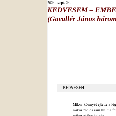
2024. szept. 24.
KEDVESEM ‒ EMBE
(Gavallér János három
KEDVESEM
Mikor könnyét ejtette a lég
mikor rád és rám hullt a fé
mikor ráébredtünk;