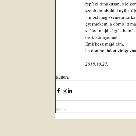
repít el ritmikusan, s lelk
szebb domboldal nyílik újr
‒ most még szemem sarkáb
gyermekem, a domb itt ma
s látod majd sárgás-barná
örök könnyeimet.
Emlékezz majd rám,
2018.10.27.
Kultúra