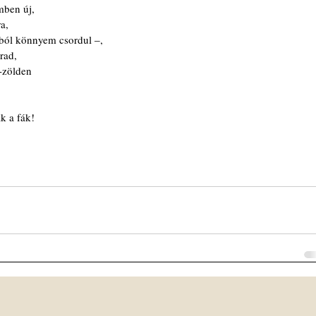
emben új,
a,
ól könnyem csordul ‒,
rad,
s-zölden