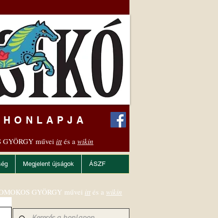
 HONLAPJA
 GYÖRGY művei
itt
és a
wikin
ség
Megjelent újságok
ÁSZF
OMOKOS GYÖRGY művei
itt
és a
wikin