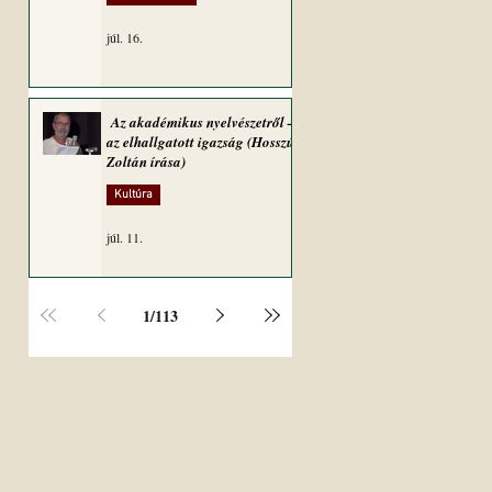
júl. 16.
Az akadémikus nyelvészetről –
az elhallgatott igazság (Hosszú
Zoltán írása)
Kultúra
júl. 11.
1
/
113