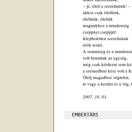
‒ jé, éled a szerelmünk! ‒
akkor csak öleltünk,
öleltünk, öleltük
magunkhoz a mindenség
cseppnyi cseppjét:
felejthetetlen szerelmünk
örök testét.
A semmiség és a mindens
volt bennünk az egység,
még csak kérdezni sem kel
a szemedben kész volt a fel
Ölelj magadhoz végtelen,
2007. 10. 01.
EMBERTÁRS 