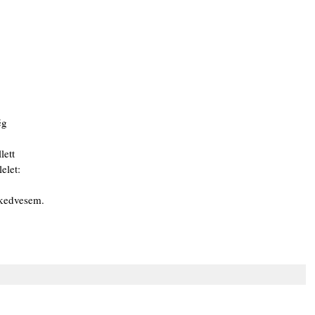
ég
lett
elet: