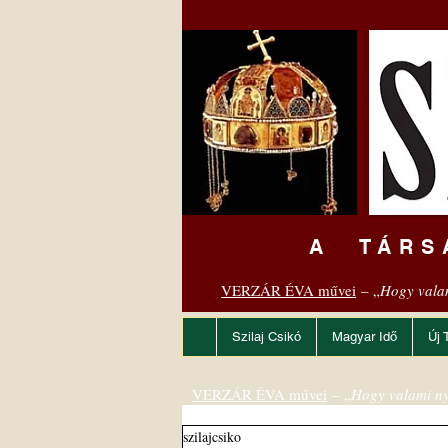
A TÁRS
VERZÁR ÉVA művei
– „
Hogy vala
Szilaj Csikó
Magyar Idő
Új 
VERZÁR ÉVA művei
– „
Hogy valami ny
szilajcsiko