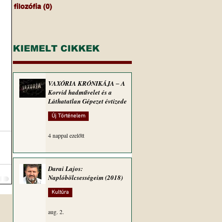
filozófia
(0)
0 bejegyzés
KIEMELT CIKKEK
VAXÓRIA KRÓNIKÁJA ‒ A
Korvid hadművelet és a
Láthatatlan Gépezet évtizede
Új Történelem
4 nappal ezelőtt
Darai Lajos:
Naplóbölcsességeim (2018)
Kultúra
aug. 2.