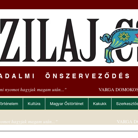
ADALMI ÖNSZERVEZŐDÉS
mi nyomot hagyjak magam után..."
VARGA DOMOKOS
Történelem
Kultúra
Magyar Őstörténet
Kakukk
Szerkesztő
omot hagyjak magam után..."
VARGA D