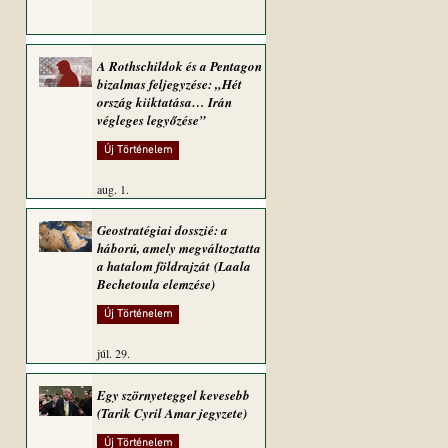
A Rothschildok és a Pentagon
bizalmas feljegyzése: „Hét
ország kiiktatása… Irán
végleges legyőzése”
Új Történelem
aug. 1.
Geostratégiai dosszié: a
háború, amely megváltoztatta
a hatalom földrajzát (Laala
Bechetoula elemzése)
Új Történelem
júl. 29.
Egy szörnyeteggel kevesebb
(Tarik Cyril Amar jegyzete)
Új Történelem