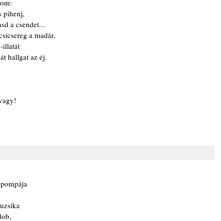
om:

 pihenj,

d a csendet...

csicsereg a madár,

llatát

t hallgat az éj.

 vagy!
npompája
muzsika
dob,