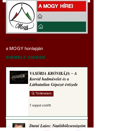
Darai Lajos:
Gyimóthy Gábor
a Szilaj Csikón
Naplóbölcsességeim
nyelvművelő gúnyv
a MOGY honlapján
(2026)
sorozata (1774)
KIEMELT CIKKEK
VAXÓRIA KRÓNIKÁJA ‒ A
Korvid hadművelet és a
Láthatatlan Gépezet évtizede
Új Történelem
5 nappal ezelőtt
Darai Lajos: Naplóbölcsességeim