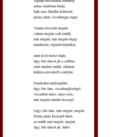
 Tegnap búcsúdallal zümmög
 néma szimfónia húrja,
 halk nász füledbe költözött,
 piciny pinty visszhangja súgja:
 Valami elveszett megint,
 valami megint csak emlék,
 már megint, már megint dugig
 mindenem, régmúlt képekkel,
 mint levél utolsó útján,
 lágy, bús táncot jár a szélben,
 mint minden emlék, zuhanás
 kútkáva-kövekről a mélybe.
 Feneketlen mélyrepülés,
 lágy, bús tánc, visszhangkeringő,
 visszafelé nincs, nincs esés,
 már megint minden kesergő.
 Lágy, bús tánc, már megint, megint.
 Piciny pinty kesergőt dalol,
 az emlék már megint, megint,
 lágy, bús táncot jár, dalol.