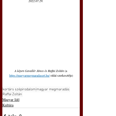
 2022.07.29.
A képen Gavallér János és Raffai Zoltán 
(a
https://magyarmegmaradasert.hu/
 oldal szerkesztője)
kortárs szépirodalom
magyar megmaradás
Raffai Zoltán
Magyar Idő
Kultúra