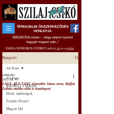
TÁRSADALMI ÖNSZERVEZŐDÉS
HONLAPJA
VERZÁR ÉVA művei – „Hogy valami nyomot
hagyjak magam után..."
VARGA DOMOKOS GYÖRGY művei
itt
és a
wikin
Bejegyzés
All Posts
szilajcsiko
All Posts
2022. júl. 30.
LÁGY, BÚS TÁNC (Gavallér János verse, Raffai
KIEMELT CIKKEK
Zoltán emléke előtt is tisztelegve)
Hírek, újdonságok
Tisztelt Olvasó!
Magyar Idő