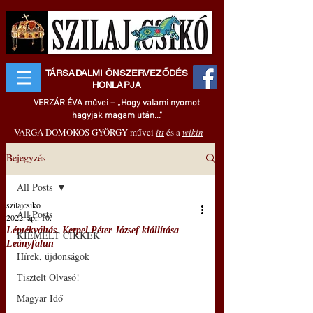
TÁRSADALMI ÖNSZERVEZŐDÉS
HONLAPJA
VERZÁR ÉVA művei – „Hogy valami nyomot
hagyjak magam után..."
VARGA DOMOKOS GYÖRGY művei
itt
és a
wikin
Bejegyzés
All Posts
szilajcsiko
All Posts
2022. ápr. 10.
Léptékváltás. Kerpel Péter József kiállítása
KIEMELT CIKKEK
Leányfalun
Hírek, újdonságok
Tisztelt Olvasó!
Magyar Idő