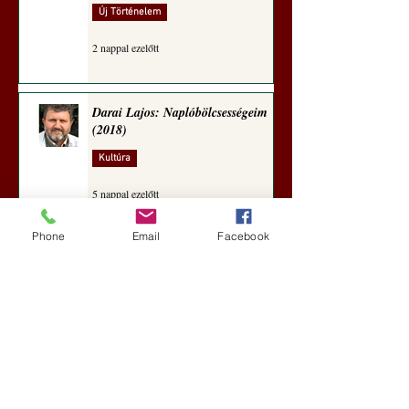
Új Történelem
2 nappal ezelőtt
Darai Lajos: Naplóbölcsességeim
(2018)
Kultúra
5 nappal ezelőtt
Phone
Email
Facebook
A Rothschildok és a Pentagon
bizalmas feljegyzése: „Hét ország
kiiktatása… Irán végleges
legyőzése”
Új Történelem
6 nappal ezelőtt