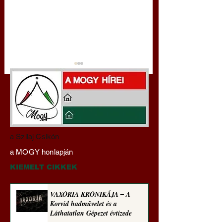
Darai Lajos:
Gyimóthy Gábor
a Szilaj Csikón
Naplóbölcsességeim
nyelvművelő gúnyv
a MOGY honlapján
(2023)
sorozata (1771)
KIEMELT CIKKEK
VAXÓRIA KRÓNIKÁJA ‒ A
Korvid hadművelet és a
Láthatatlan Gépezet évtizede