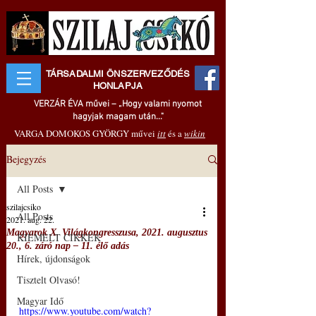
TÁRSADALMI ÖNSZERVEZŐDÉS
HONLAPJA
VERZÁR ÉVA művei – „Hogy valami nyomot
hagyjak magam után..."
VARGA DOMOKOS GYÖRGY művei
itt
és a
wikin
Bejegyzés
All Posts
szilajcsiko
All Posts
2021. aug. 22.
Magyarok X. Világkongresszusa, 2021. augusztus
KIEMELT CIKKEK
20., 6. záró nap – 11. élő adás
Hírek, újdonságok
Tisztelt Olvasó!
Magyar Idő
https://www.youtube.com/watch?