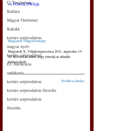
Új Történelem
v=YOwGLNWfojk
Kultúra
Magyar Őstörténet
Kakukk
kortárs szépirodalom
Magyarok Világszövetsége
magyar nyelv
Magyarok X. Világkongresszusa 2021. augusztus 15-
kortárs szépirodalom
20. Kövesd az adást, hogy értesülj az aktuális 
történésekről.
EU bürokrácia
emlékezés
Tovább a filmhez
kortárs szépirodalom
kortárs szépirodalom filozófia
kortárs szépirodalom
filozófia