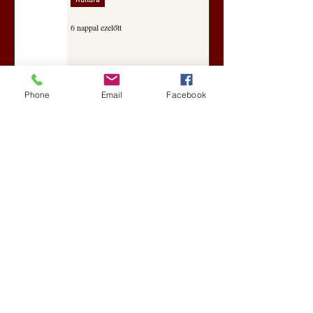
Kultúra
6 nappal ezelőtt
A Rothschildok és a Pentagon
Phone
Email
Facebook
bizalmas feljegyzése: „Hét ország
kiiktatása… Irán végleges
legyőzése”
Új Történelem
6 nappal ezelőtt
Geostratégiai dosszié: a háború,
amely megváltoztatta a hatalom
földrajzát (Laala Bechetoula
elemzése)
Új Történelem
júl. 29.