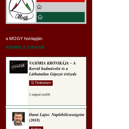
Miért tabu Fauci
Hajdu Zoltán:
a Szilaj Csikón
büntetőjogi felelősségre
Transzhumanizmus
a MOGY honlapján
vonása
technomorál ‒ 21/2
Rugalmas technomo
KIEMELT CIKKEK
alázatosság
VAXÓRIA KRÓNIKÁJA ‒ A
Korvid hadművelet és a
Láthatatlan Gépezet évtizede
Új Történelem
2 nappal ezelőtt
Darai Lajos: Naplóbölcsességeim
(2018)