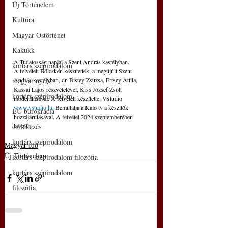
Új Történelem
Kultúra
Magyar Őstörténet
Kakukk
A Tudatosság napjai a Szent András kastélyban. 
kortárs szépirodalom
A felvételt Bölcskén készítették, a megújúlt Szent 
András kastélyban, dr. Bistey Zsuzsa, Ertsey Attila, 
magyar nyelv
Kassai Lajos részvételével, Kiss József Zsolt 
kortárs szépirodalom
moderálásával. A felvételt készítette: VStudio 
www.vstudio.hu
 Bemutatja a Kalo tv a készítők 
EU bürokrácia
hozzájárulásával. A felvétel 2024 szeptemberében 
készült.
emlékezés
kortárs szépirodalom
Magyar Idő
Új Történelem
kortárs szépirodalom filozófia
kortárs szépirodalom
filozófia