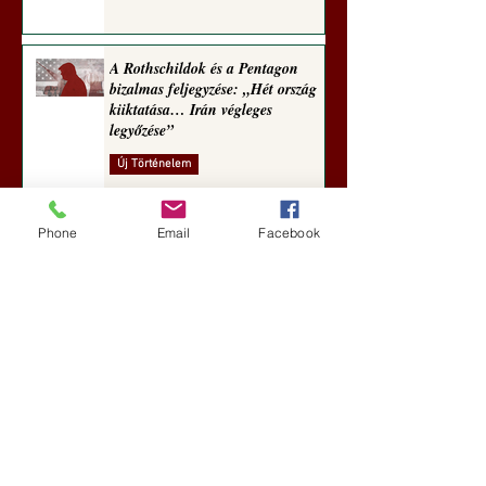
A Rothschildok és a Pentagon
bizalmas feljegyzése: „Hét ország
kiiktatása… Irán végleges
legyőzése”
Új Történelem
6 nappal ezelőtt
Phone
Email
Facebook
Geostratégiai dosszié: a háború,
amely megváltoztatta a hatalom
földrajzát (Laala Bechetoula
elemzése)
Új Történelem
júl. 29.
Egy szörnyeteggel kevesebb (Tarik
Cyril Amar jegyzete)