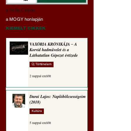
Miért tabu Fauci
Hajdu Zoltán:
a Szilaj Csikón
büntetőjogi felelősségre
Transzhumanizmus
a MOGY honlapján
vonása
technomorál ‒ 21/2
Rugalmas technomo
KIEMELT CIKKEK
alázatosság
VAXÓRIA KRÓNIKÁJA ‒ A
Korvid hadművelet és a
Láthatatlan Gépezet évtizede
Új Történelem
2 nappal ezelőtt
Darai Lajos: Naplóbölcsességeim
(2018)
Kultúra
5 nappal ezelőtt