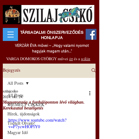
TÁRSADALMI ÖNSZERVEZŐDÉS
HONLAPJA
VERZÁR ÉVA művei – „Hogy valami nyomot
hagyjak magam után..."
VARGA DOMOKOS GYÖRGY művei
itt
és a
wikin
Bejegyzés
All Posts
szilajcsiko
All Posts
2024. okt. 24.
Magyarország a fordulóponton lévő világban.
KIEMELT CIKKEK
Kerekasztal beszélgetés
Hírek, újdonságok
https://www.youtube.com/watch?
Tisztelt Olvasó!
v=P7ycwHOPlY0
Magyar Idő