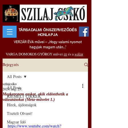
TÁRSADALMI ÖNSZERVEZŐDÉS
HONLAPJA
VERZÁR ÉVA művei – „Hogy valami nyomot
hagyjak magam után..."
VARGA DOMOKOS GYÖRGY művei
itt
és a
wikin
Bejegyzés
All Posts
szilajcsiko
All Posts
2024. aug. 23.
Megkerestem azokat, akik eldönthetik a
KIEMELT CIKKEK
választásokat (Meta-művelet 1.)
Hírek, újdonságok
Tisztelt Olvasó!
Magyar Idő
https://www.youtube.com/watch?