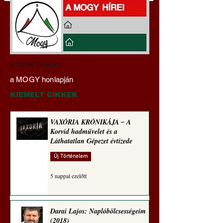
Hajdu Zoltán:
Mi lett a fiúklubok
a Szilaj Csikón
Transzhumanizmus és
a férfi főiskolákkal
a MOGY honlapján
technomorál ‒ 22/28.
(Paul Craig Robert
Rugalmas technomorál:
jegyzete)
KIEMELT CIKKEK
igazságosság
VAXÓRIA KRÓNIKÁJA ‒ A
Korvid hadművelet és a
Láthatatlan Gépezet évtizede
Új Történelem
5 nappal ezelőtt
Darai Lajos: Naplóbölcsességeim
(2018)