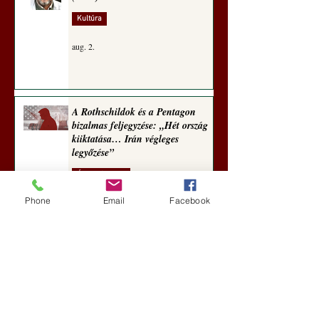
Kultúra
aug. 2.
A Rothschildok és a Pentagon
bizalmas feljegyzése: „Hét ország
kiiktatása… Irán végleges
legyőzése”
Új Történelem
Phone
Email
Facebook
aug. 1.
Geostratégiai dosszié: a háború,
amely megváltoztatta a hatalom
földrajzát (Laala Bechetoula
elemzése)
Új Történelem