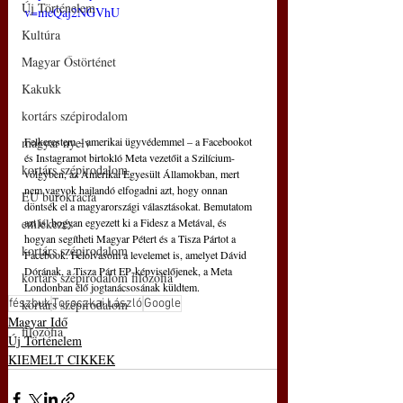
Új Történelem
v=meQaj2NGVhU
Kultúra
Magyar Őstörténet
Kakukk
kortárs szépirodalom
Felkerestem – amerikai ügyvédemmel – a Facebookot 
magyar nyelv
és Instagramot birtokló Meta vezetőit a Szilícium-
kortárs szépirodalom
völgyben, az Amerikai Egyesült Államokban, mert 
nem vagyok hajlandó elfogadni azt, hogy onnan 
EU bürokrácia
döntsék el a magyarországi választásokat. Bemutatom 
azt is, hogyan egyezett ki a Fidesz a Metával, és 
emlékezés
hogyan segítheti Magyar Pétert és a Tisza Pártot a 
kortárs szépirodalom
Facebook. Felolvasom a levelemet is, amelyet Dávid 
Dórának, a Tisza Párt EP-képviselőjenek, a Meta 
kortárs szépirodalom filozófia
Londonban élő jogtanácsosának küldtem.
fészbuk
Toroczkai László
Google
kortárs szépirodalom
Magyar Idő
filozófia
Új Történelem
KIEMELT CIKKEK