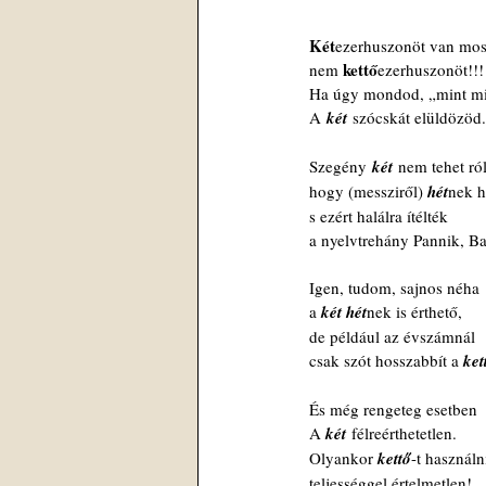
Két
ezerhuszonöt van mos
kettő
 nem 
ezerhuszonöt!!!
 Ha úgy mondod, „mint m
 A
 két
 szócskát elüldözöd.
 Szegény
 két
 nem tehet ról
 hogy (messziről) 
hét
nek h
 s ezért halálra ítélték 
 a nyelvtrehány Pannik, 
 Igen, tudom, sajnos néha
 a 
két
hét
nek is érthető,
 de például az évszámnál
 csak szót hosszabbít a 
ket
 És még rengeteg esetben
 A 
két
 félreérthetetlen.
 Olyankor 
kettő
-t használn
 teljességgel értelmetlen!