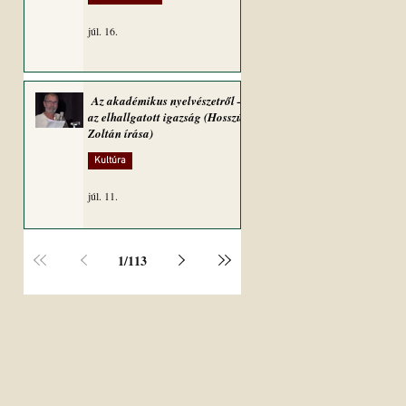
júl. 16.
Az akadémikus nyelvészetről –
az elhallgatott igazság (Hosszú
Zoltán írása)
Kultúra
júl. 11.
1
/
113