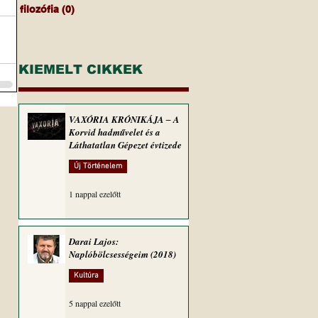
filozófia
(0)
0 bejegyzés
KIEMELT CIKKEK
VAXÓRIA KRÓNIKÁJA ‒ A
Korvid hadművelet és a
Láthatatlan Gépezet évtizede
Új Történelem
1 nappal ezelőtt
Darai Lajos:
Naplóbölcsességeim (2018)
Kultúra
5 nappal ezelőtt