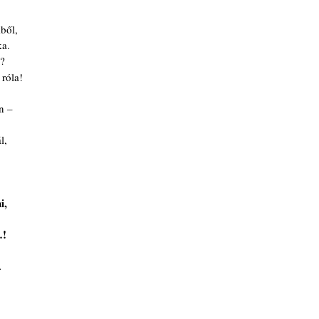
ből,
ka.
e?
róla!
n – 
l,
i,
…!
.