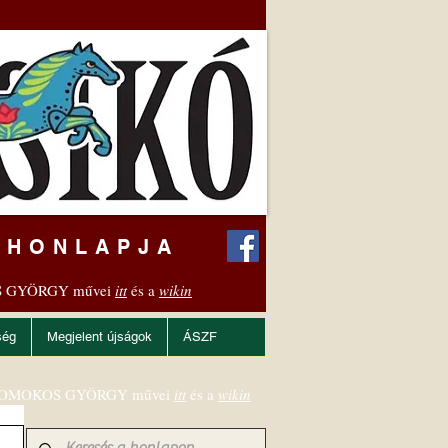
 HONLAPJA
 GYÖRGY művei
itt
és a
wikin
ség
Megjelent újságok
ÁSZF
OMOKOS GYÖRGY művei
itt
és a
wikin