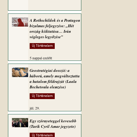
A Rothschildok és a Pentagon
bizalmas feljegyzése: „Hét
ország kiiktatása… Irán
végleges legyőzése”
Új Történelem
5 nappal ezelőtt
Geostratégiai dosszié: a
háború, amely megváltoztatta
a hatalom földrajzát (Laala
Bechetoula elemzése)
Új Történelem
júl. 29.
Egy szörnyeteggel kevesebb
(Tarik Cyril Amar jegyzete)
Új Történelem