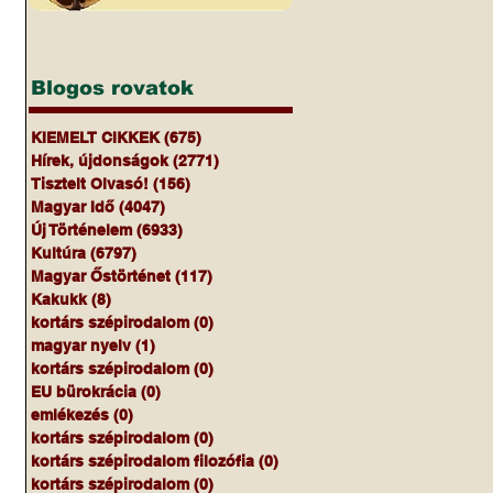
Blogos rovatok
KIEMELT CIKKEK
(675)
675 bejegyzés
Hírek, újdonságok
(2771)
2771 bejegyzés
Tisztelt Olvasó!
(156)
156 bejegyzés
Magyar Idő
(4047)
4047 bejegyzés
Új Történelem
(6933)
6933 bejegyzés
Kultúra
(6797)
6797 bejegyzés
Magyar Őstörténet
(117)
117 bejegyzés
Kakukk
(8)
8 bejegyzés
kortárs szépirodalom
(0)
0 bejegyzés
magyar nyelv
(1)
1 bejegyzés
kortárs szépirodalom
(0)
0 bejegyzés
EU bürokrácia
(0)
0 bejegyzés
emlékezés
(0)
0 bejegyzés
kortárs szépirodalom
(0)
0 bejegyzés
kortárs szépirodalom filozófia
(0)
0 bejegyzés
kortárs szépirodalom
(0)
0 bejegyzés