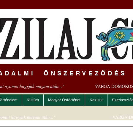
ADALMI ÖNSZERVEZŐDÉS
mi nyomot hagyjak magam után..."
VARGA DOMOKOS
Történelem
Kultúra
Magyar Őstörténet
Kakukk
Szerkesztő
omot hagyjak magam után..."
VARGA D