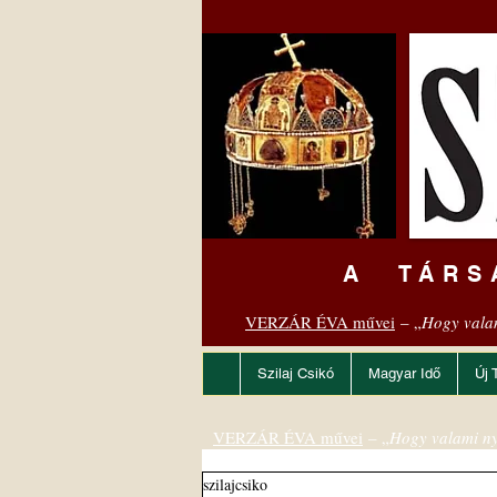
A TÁRS
VERZÁR ÉVA művei
– „
Hogy vala
Szilaj Csikó
Magyar Idő
Új 
VERZÁR ÉVA művei
– „
Hogy valami ny
szilajcsiko