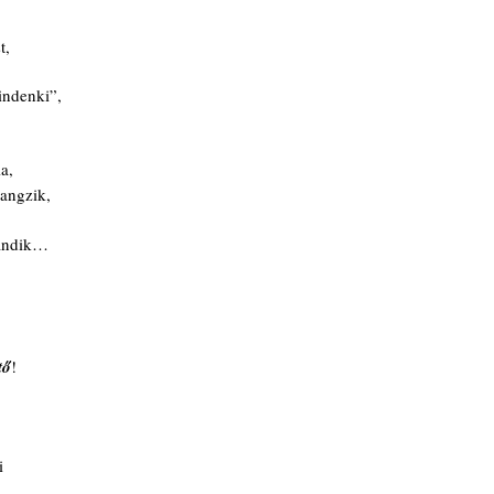
t,
indenki”,
a,
angzik,
Bandik…
tő
!
i