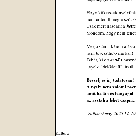
 Hogy kiiktassuk nyelvünk
 nem érdemli meg e szócs
 Csak mert hasonlít a
 hét
r
 Mondom, hogy nem tehet 
 Meg aztán – kérem alássa
 nem téveszthető írásban!
 Tehát, ki ott 
kettő
-t haszná
 „nyelv-felelőtlenül” irkál!
Beszélj és írj tudatosan!
 A nyelv nem valami pacn
 amit lustán és hanyagul
 az asztalra lehet csapni
Zollikerberg. 2025 IV. 10
Kultúra