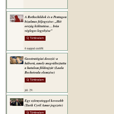
A Rothschildok és a Pentagon
bizalmas feljegyzése: „Hét
ország kiiktatása… Irán
végleges legyőzése”
Új Történelem
6 nappal ezelőtt
Geostratégiai dosszié: a
háború, amely megváltoztatta
a hatalom földrajzát (Laala
Bechetoula elemzése)
Új Történelem
júl. 29.
Egy szörnyeteggel kevesebb
(Tarik Cyril Amar jegyzete)
Új Történelem