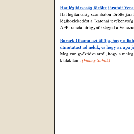
Hat légitársaság törölte járatait Ven
Hat légitársaság szombaton törölte jára
légiközlekedést a "katonai tevékenység 
AFP francia hírügynökséggel a Venezu
Barack Obama azt állítja, hogy a fiat
útmutatást ad nekik, és hogy az apa 
Meg van győződve arról, hogy a meleg fé
kialakítani. 
(
Fimmy Sobak)