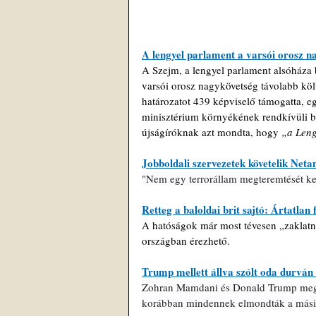
A lengyel parlament a varsói orosz na
A Szejm, a lengyel parlament alsóháza 
varsói orosz nagykövetség távolabb költ
határozatot 439 képviselő támogatta, e
minisztérium környékének rendkívüli biz
újságíróknak azt mondta, hogy 
„a Leng
Jobboldali szervezetek követelik Netan
"Nem egy terrorállam megteremtését kell
Retteg a baloldai brit sajtó: Ártatlan 
A hatóságok már most tévesen „zaklatna
országban érezhető.
Trump mellett állva szólt oda durvá
Zohran Mamdani és Donald Trump megle
korábban mindennek elmondták a mási