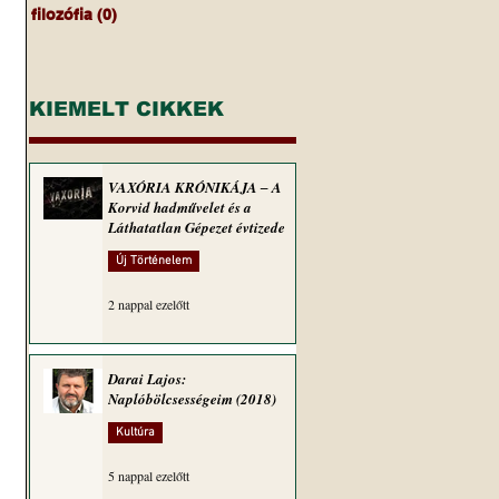
filozófia
(0)
0 bejegyzés
KIEMELT CIKKEK
VAXÓRIA KRÓNIKÁJA ‒ A
Korvid hadművelet és a
Láthatatlan Gépezet évtizede
Új Történelem
2 nappal ezelőtt
Darai Lajos:
Naplóbölcsességeim (2018)
Kultúra
5 nappal ezelőtt