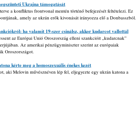
megszünteti Ukrajna támogatását
rve a konfliktus frontvonal mentén történő befejezését feltételezi. Ez 
ontjának, amely az ukrán erők kivonását irányozza elő a Donbasszból.
kciókról: ha valamit 19-szer csinálsz, akkor kudarcot vallottál
ssent az Európai Unió Oroszország elleni szankcióit „kudarcnak” 
terjújában. 
Az amerikai pénzügyminiszter szerint az európaiak 
zák Oroszországot.
atona kérte meg a homoszexuális énekes kezét
t, aki Melovin művésznéven lép fel, eljegyezte egy ukrán katona a 