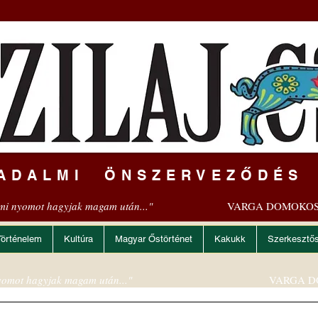
ADALMI ÖNSZERVEZŐDÉS
mi nyomot hagyjak magam után..."
VARGA DOMOKOS
Történelem
Kultúra
Magyar Őstörténet
Kakukk
Szerkesztő
omot hagyjak magam után..."
VARGA D