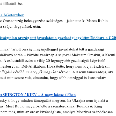
 állították be.
 a béketervhez
z Oroszország beleegyezése szükséges – jelentette ki Marco Rubio 
a svájci tárgyalások után.
tságtalan ország tett javaslatot a gazdasági együttműködésre a G20
nnak” tartott ország magánjelleggel javaslatokat tett a gazdasági 
alálkozó során – közölte vasárnap a sajtóval Makszim Oreskin, a Kreml
je. A csúcstalálkozón a világ 20 legnagyobb gazdaságát képviselő 
nnesburgban, Dél-Afrikában. 
Hozzátette, hogy nem fogja részletezni, 
llégáik később ne érezzék magukat sértve”. 
A Kreml tanácsadója, aki 
ési minisztere volt, elmondta, hogy több országgal is konstruktív 
 WASHINGTON / KIEV – A nagy káosz élőben
ensky-t, hogy minden támogatást megvon, ha Ukrajna nem írja alá a 
onás  Most Rubio megerősítette a szenátoroknak (Rounds & King 
” nem más, mint az orosz kívánságlista, amelyet Moszkva szándékosan 