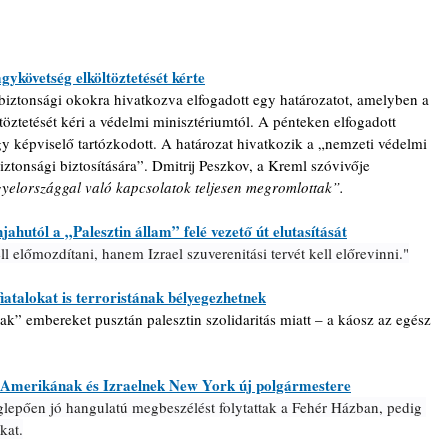
gykövetség elköltöztetését kérte
biztonsági okokra hivatkozva elfogadott egy határozatot, amelyben a 
öztetését kéri a védelmi minisztériumtól. A pénteken elfogadott 
gy képviselő tartózkodott. A határozat hivatkozik a „nemzeti védelmi 
tonsági biztosítására”. 
Dmitrij Peszkov, a Kreml szóvivője 
yelországgal való kapcsolatok teljesen megromlottak”.
jahutól a „Palesztin állam” felé vezető út elutasítását
 előmozdítani, hanem Izrael szuverenitási tervét kell előrevinni."
fiatalokat is terroristának bélyegezhetnek
k” embereket pusztán palesztin szolidaritás miatt – a káosz az egész 
n Amerikának és Izraelnek New York új polgármestere
pően jó hangulatú megbeszélést folytattak a Fehér Házban, pedig 
kat.