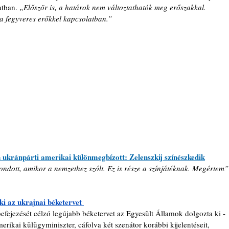
atban. 
„Először is, a határok nem változtathatók meg erőszakkal. 
a fegyveres erőkkel kapcsolatban.”
ukránpárti amerikai különmegbízott: Zelenszkij színészkedik
ondott, amikor a nemzethez szólt. Ez is része a színjátéknak. Megértem”
i az ukrajnai béketervet 
fejezését célzó legújabb béketervet az Egyesült Államok dolgozta ki - 
rikai külügyminiszter, cáfolva két szenátor korábbi kijelentéseit, 