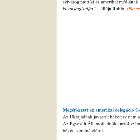
szivárogtatott ki az amerikai médiának.
kívánságlistáját” 
– állítja Rubio. 
(
Fimm
Megérkezett az amerikai delegáció Ge
Az Ukrajnának javasolt béketerv nem a 
Az Egyesült Államok elnöke arról szám
békét szeretné elérni.