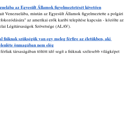
ezuelába az Egyesült Államok figyelmeztetését követően
tait Venezuelába, miután az Egyesült Államok figyelmeztette a polgári 
fokozódására" az amerikai erők karibi telepítése kapcsán - közölte az 
elai Légitársaságok Szövetsége (ALAV).
al fiúknak szükségük van egy meleg férfire az életükben, aki 
jelenléte önmagában nem elég
rfiak társaságában töltött idő segít a fiúknak szélesebb világképet 