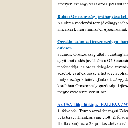
amelyek azt nagyrészt orosz javaslatként
Rubio: Oroszország jóváhagyása kell
Az ukrán rendezési terv jóváhagyásáho
amerikai külügyminiszter újságíróknak 
Oreskin: számos Oroszországgal bará
csúcson
Számos, Oroszország által „barátságtala
együttműködés javítására a G20-csúcst
tanácsadója, az orosz delegáció vezető
vezetők gyűltek össze a hétvégén Joha
mely országok tettek ajánlatot,
„hogy ko
korábban Oroszország gazdasági fejleszt
megbeszélésekre került sor.
Az USA külpolitikája.  HALIFAX /
1. felvonás  Trump azzal fenyegeti Zel
béketervet Thanksgiving előtt. 2. felv
Halifaxban): ez a 28 pontos „béketerv