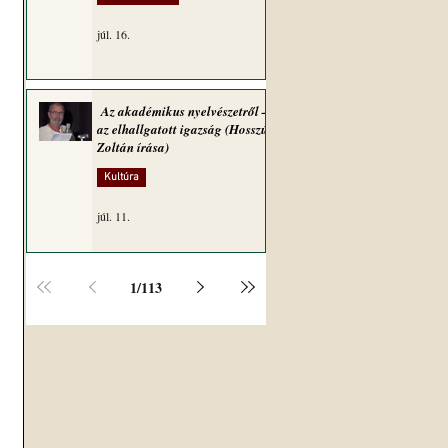
júl. 16.
Az akadémikus nyelvészetről –
az elhallgatott igazság (Hosszú
Zoltán írása)
Kultúra
júl. 11.
1
/
113