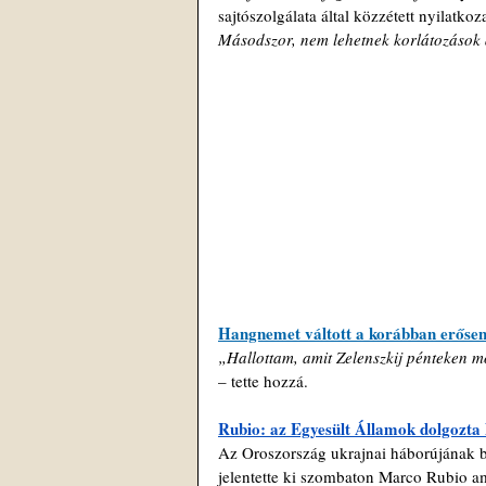
sajtószolgálata által közzétett nyilatkoz
Másodszor, nem lehetnek korlátozások 
Hangnemet váltott a korábban erősen 
„Hallottam, amit Zelenszkij pénteken m
– tette hozzá.
Rubio: az Egyesült Államok dolgozta k
Az Oroszország ukrajnai háborújának be
jelentette ki szombaton Marco Rubio ame