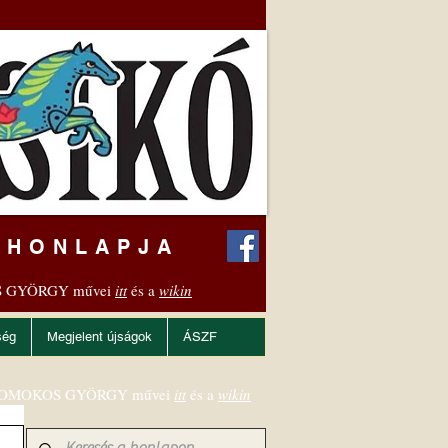
 HONLAPJA
 GYÖRGY művei
itt
és a
wikin
ség
Megjelent újságok
ÁSZF
OMOKOS GYÖRGY művei
itt
és a
wikin