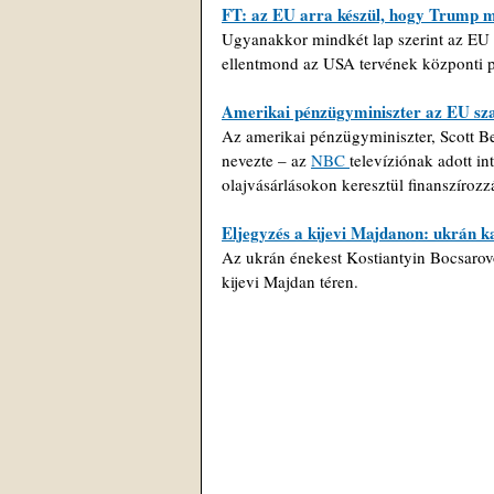
FT: az EU arra készül, hogy Trump 
Ugyanakkor mindkét lap szerint az EU te
ellentmond az USA tervének központi p
Amerikai pénzügyminiszter az EU szan
Az amerikai pénzügyminiszter, Scott Be
nevezte – az 
NBC 
televíziónak adott in
olajvásárlásokon keresztül finanszíroz
Eljegyzés a kijevi Majdanon: ukrán k
Az ukrán énekest Kostiantyin Bocsarovo
kijevi Majdan téren.