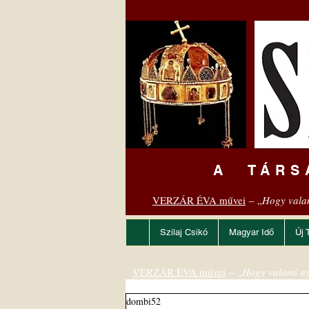
A TÁRS
VERZÁR ÉVA művei
– „
Hogy vala
Szilaj Csikó
Magyar Idő
Új 
VERZÁR ÉVA művei
– „
Hogy valami ny
dombi52