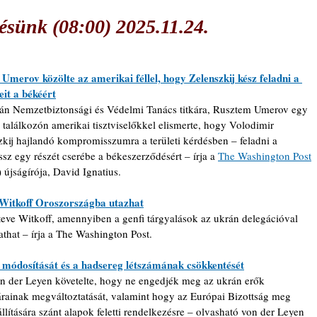
sünk (08:00) 2025.11.24.
Umerov közölte az amerikai féllel, hogy Zelenszkij kész feladni a 
eit a békéért
án Nemzetbiztonsági és Védelmi Tanács titkára, Rusztem Umerov egy 
i találkozón amerikai tisztviselőkkel elismerte, hogy Volodimir 
zkij hajlandó kompromisszumra a területi kérdésben – feladni a 
z egy részét cserébe a békeszerződésért – írja a 
The Washington Post
 újságírója, David Ignatius.
 Witkoff Oroszországba utazhat
teve Witkoff, amennyiben a genfi tárgyalások az ukrán delegációval 
that – írja a The Washington Post.
 módosítását és a hadsereg létszámának csökkentését
on der Leyen követelte, hogy ne engedjék meg az ukrán erők 
rainak megváltoztatását, valamint hogy az Európai Bizottság meg 
állítására szánt alapok feletti rendelkezésre – olvasható von der Leyen 