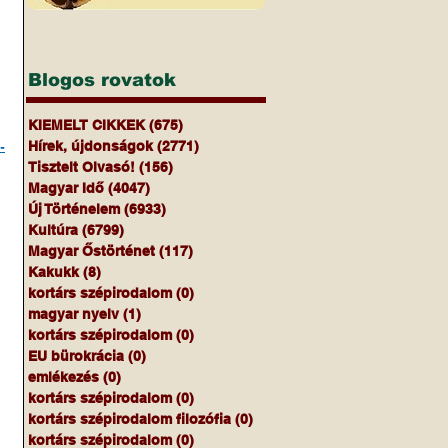
Blogos rovatok
KIEMELT CIKKEK
(675)
675 bejegyzés
-
Hírek, újdonságok
(2771)
2771 bejegyzés
Tisztelt Olvasó!
(156)
156 bejegyzés
Magyar Idő
(4047)
4047 bejegyzés
 
Új Történelem
(6933)
6933 bejegyzés
Kultúra
(6799)
6799 bejegyzés
Magyar Őstörténet
(117)
117 bejegyzés
Kakukk
(8)
8 bejegyzés
kortárs szépirodalom
(0)
0 bejegyzés
magyar nyelv
(1)
1 bejegyzés
kortárs szépirodalom
(0)
0 bejegyzés
EU bürokrácia
(0)
0 bejegyzés
emlékezés
(0)
0 bejegyzés
kortárs szépirodalom
(0)
0 bejegyzés
kortárs szépirodalom filozófia
(0)
0 bejegyzés
kortárs szépirodalom
(0)
0 bejegyzés