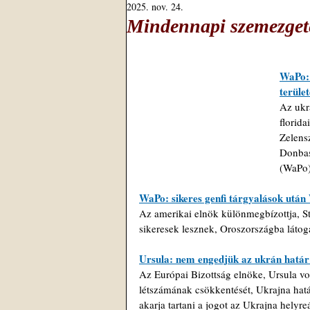
2025. nov. 24.
Mindennapi szemezgeté
WaPo: 
terület
Az ukr
florida
Zelens
Donbass
(WaPo)
WaPo: sikeres genfi tárgyalások után
A
z amerikai elnök különmegbízottja, S
sikeresek lesznek, Oroszországba látoga
Ursula: nem engedjük az ukrán határ
Az Európai Bizottság elnöke, Ursula v
létszámának csökkentését, Ukrajna hatá
akarja tartani a jogot az Ukrajna helyre