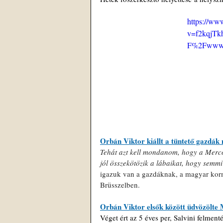
https://ww
v=f2kqjTk
F%2Fwww.
Orbán Viktor kiállt a tüntető gazdák 
Tehát azt kell mondanom, hogy a Merco
jól összekötözik a lábaikat, hogy semmi
igazuk van a gazdáknak, a magyar kormá
Brüsszelben.
Orbán Viktor elsők között üdvözölte M
Véget ért az 5 éves per, Salvini felmen