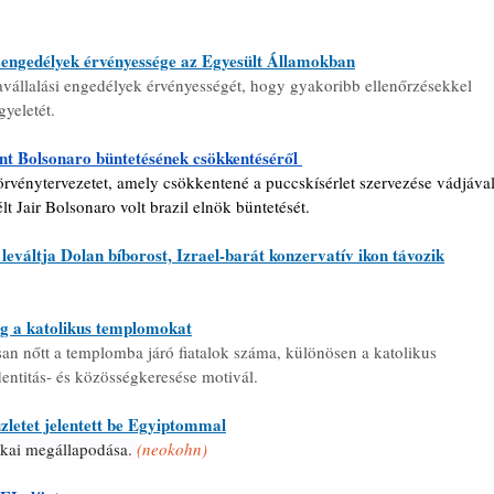
 engedélyek érvényessége az Egyesült Államokban
vállalási engedélyek érvényességét, hogy gyakoribb ellenőrzésekkel 
gyeletét.
ent Bolsonaro büntetésének csökkentéséről 
örvénytervezetet, amely csökkentené a puccskísérlet szervezése vádjával
t Jair Bolsonaro volt brazil elnök büntetését.
eváltja Dolan bíborost, Izrael-barát konzervatív ikon távozik
meg a katolikus templomokat
n nőtt a templomba járó fiatalok száma, különösen a katolikus 
dentitás- és közösségkeresése motivál.
zletet jelentett be Egyiptommal
ikai megállapodása. 
(neokohn)