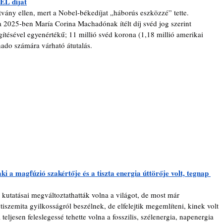
L díjat
tvány ellen, mert a Nobel-békedíjat „háborús eszközzé” tette.
 a 2025-ben María Corina Machadónak ítélt díj svéd jog szerint 
ítésével egyenértékű; 11 millió svéd korona (1,18 millió amerikai 
hado számára várható átutalás.
i a magfúzió szakértője és a tiszta energia úttörője volt, tegnap 
ntiszemita gyilkosságról beszélnek, de elfelejtik megemlíteni, kinek volt 
ljesen feleslegessé tehette volna a fosszilis, szélenergia, napenergia 