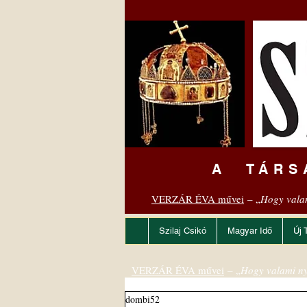
A TÁRS
VERZÁR ÉVA művei
– „
Hogy vala
Szilaj Csikó
Magyar Idő
Új 
VERZÁR ÉVA művei
– „
Hogy valami ny
dombi52