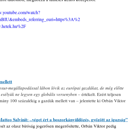
w.youtube.com/watch?
hBIU&embeds_referring_euri=https%3A%2
hetek.hu%2F
mellett
sur-megállapodással lábon lövik az európai gazdákat, de még előtte 
 esélyük ne legyen egy globális versenyben 
– értékelt. Ezért teljesen 
ny 100 százalékig a gazdák mellett van – jelentette ki Orbán Viktor 
atteo Salvinit: „véget ért a boszorkányüldözés, győzött az igazság”
tését az olasz bíróság jogerősen megerősítette, Orbán Viktor pedig 