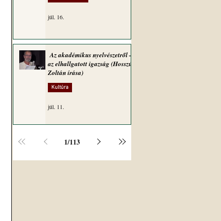
júl. 16.
Az akadémikus nyelvészetről –
az elhallgatott igazság (Hosszú
Zoltán írása)
Kultúra
júl. 11.
1
/
113