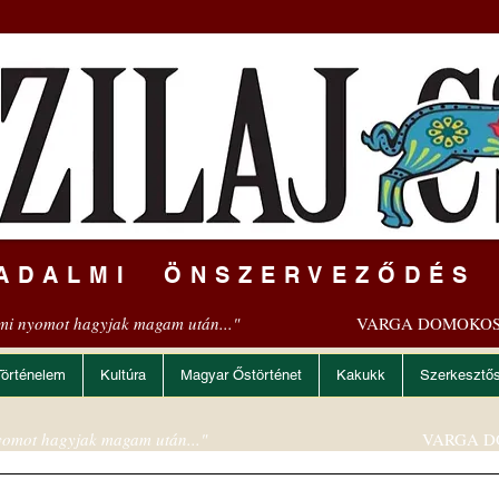
ADALMI ÖNSZERVEZŐDÉS
mi nyomot hagyjak magam után..."
VARGA DOMOKOS
Történelem
Kultúra
Magyar Őstörténet
Kakukk
Szerkesztő
omot hagyjak magam után..."
VARGA D