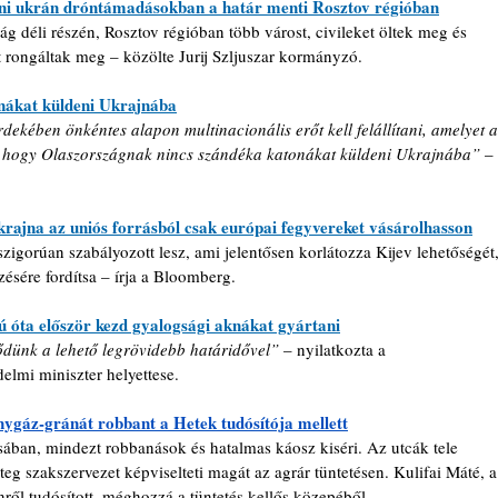
leni ukrán dróntámadásokban a határ menti Rosztov régióban
déli részén, Rosztov régióban több várost, civileket öltek meg és 
át rongáltak meg – közölte Jurij Szljuszar kormányzó.
onákat küldeni Ukrajnába
ekében önkéntes alapon multinacionális erőt kell felállítani, amelyet a
, hogy Olaszországnak nincs szándéka katonákat küldeni Ukrajnába” 
– 
ajna az uniós forrásból csak európai fegyvereket vásárolhasson
szigorúan szabályozott lesz, ami jelentősen korlátozza Kijev lehetőségét,
zésére fordítsa – írja a Bloomberg.
 óta először kezd gyalogsági aknákat gyártani
dünk a lehető legrövidebb határidővel” 
– nyilatkozta a 
lmi miniszter helyettese.
nygáz-gránát robbant a Hetek tudósítója mellett
osában, mindezt robbanások és hatalmas káosz kiséri. Az utcák tele 
teg szakszervezet képviselteti magát az agrár tüntetésen. Kulifai Máté, a
nről tudósított, méghozzá a tüntetés kellős közepéből.