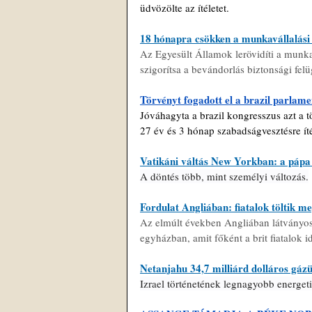
üdvözölte az ítéletet.
18 hónapra csökken a munkavállalási
Az Egyesült Államok lerövidíti a munka
szigorítsa a bevándorlás biztonsági felü
Törvényt fogadott el a brazil parlam
Jóváhagyta a brazil kongresszus azt a t
27 év és 3 hónap szabadságvesztésre ítél
Vatikáni váltás New Yorkban: a pápa l
A döntés több, mint személyi változás.
Fordulat Angliában: fiatalok töltik 
Az elmúlt években Angliában látványosa
egyházban, amit főként a brit fiatalok i
Netanjahu 34,7 milliárd dolláros gázü
Izrael történetének legnagyobb energet