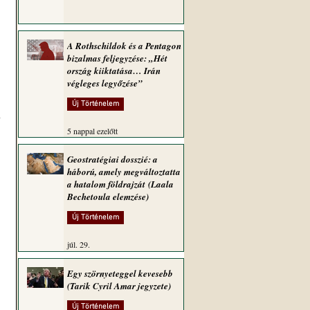
A Rothschildok és a Pentagon
bizalmas feljegyzése: „Hét
ország kiiktatása… Irán
végleges legyőzése”
Új Történelem
 
5 nappal ezelőtt
Geostratégiai dosszié: a
háború, amely megváltoztatta
a hatalom földrajzát (Laala
Bechetoula elemzése)
Új Történelem
júl. 29.
Egy szörnyeteggel kevesebb
(Tarik Cyril Amar jegyzete)
Új Történelem