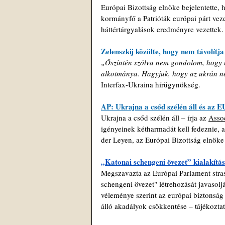
Európai Bizottság elnöke bejelentette,
kormányfő a Patrióták európai párt veze
háttértárgyalások eredményre vezettek.
Zelenszkij közölte, hogy nem távolít
„Őszintén szólva nem gondolom, hogy m
alkotmánya. Hagyjuk, hogy az ukrán nép
Interfax-Ukraina hírügynökség.
AP: Ukrajna a csőd szélén áll és az EU
Ukrajna a csőd szélén áll – írja az 
Assoc
igényeinek kétharmadát kell fedeznie, a
der Leyen, az Európai Bizottság elnöke 
„Katonai schengeni övezet” kialakítá
Megszavazta az Európai Parlament stras
schengeni övezet" létrehozását javasol
véleménye szerint az európai biztonság 
álló akadályok csökkentése ‒ tájékoztat