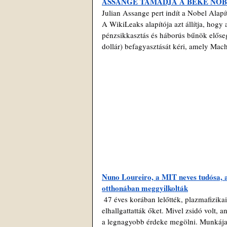
ASSANGE TÁMADJA A BÉKE NOBE
Julian Assange pert indít a Nobel Alapí
A WikiLeaks alapítója azt állítja, hogy
pénzsikkasztás és háborús bűnök előseg
dollár) befagyasztását kéri, amely Mac
Nuno Loureiro, a MIT neves tudósa, ak
otthonában meggyilkolták
 47 éves korában lelőtték, plazmafizikai kutatásai megváltoztathatták volna a világot, de most már 
elhallgattatták őket. Mivel zsidó volt, a
a legnagyobb érdeke megölni. Munkája te