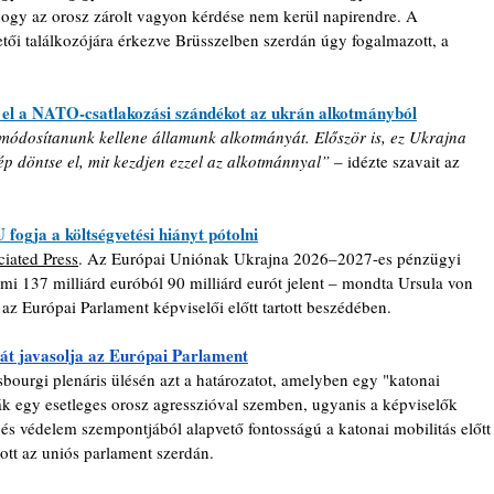
 hogy az orosz zárolt vagyon kérdése nem kerül napirendre. A 
tői találkozójára érkezve Brüsszelben szerdán úgy fogalmazott, a 
ja el a NATO-csatlakozási szándékot az ukrán alkotmányból
ódosítanunk kellene államunk alkotmányát. Először is, ez Ukrajna 
 döntse el, mit kezdjen ezzel az alkotmánnyal”
 – idézte szavait az 
 fogja a költségvetési hiányt pótolni
iated Press
. Az Európai Uniónak Ukrajna 2026–2027-es pénzügyi 
mi 137 milliárd euróból 90 milliárd eurót jelent – mondta Ursula von 
az Európai Parlament képviselői előtt tartott beszédében.
sát javasolja az Európai Parlament
bourgi plenáris ülésén azt a határozatot, amelyben egy "katonai 
ják egy esetleges orosz agresszióval szemben, ugyanis a képviselők 
és védelem szempontjából alapvető fontosságú a katonai mobilitás előtt
ott az uniós parlament szerdán.