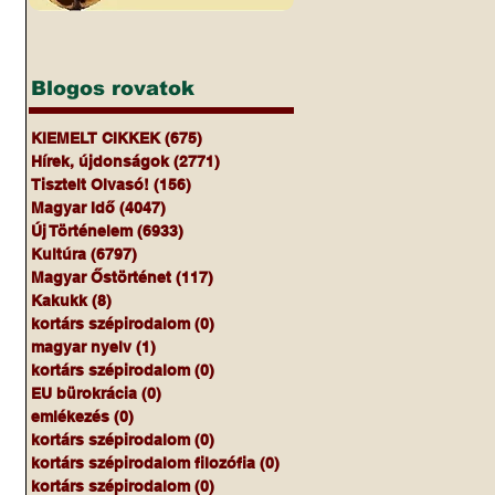
Blogos rovatok
 
KIEMELT CIKKEK
(675)
675 bejegyzés
Hírek, újdonságok
(2771)
2771 bejegyzés
Tisztelt Olvasó!
(156)
156 bejegyzés
Magyar Idő
(4047)
4047 bejegyzés
Új Történelem
(6933)
6933 bejegyzés
 
Kultúra
(6797)
6797 bejegyzés
Magyar Őstörténet
(117)
117 bejegyzés
Kakukk
(8)
8 bejegyzés
kortárs szépirodalom
(0)
0 bejegyzés
magyar nyelv
(1)
1 bejegyzés
kortárs szépirodalom
(0)
0 bejegyzés
EU bürokrácia
(0)
0 bejegyzés
emlékezés
(0)
0 bejegyzés
kortárs szépirodalom
(0)
0 bejegyzés
kortárs szépirodalom filozófia
(0)
0 bejegyzés
 
kortárs szépirodalom
(0)
0 bejegyzés