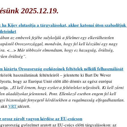
ésünk 2025.12.19.
: ha Kijev elutasítja a tárgyalásokat, akkor katonai úton szabadítjuk 
ületeinket
ában az emberek fejébe sulykolják a félelmet egy elkerülhetetlen 
sapástól Oroszországgal, mondván, hogy fel kell készülni egy nagy 
ra. <…> Már többször elmondtam, hogy ez hazugság, őrültség, 
rűen őrültség”.
m kizárta Oroszország eszközeinek feltételek nélküli felhasználását
özök használatának feltételeiről – jelentette ki Bart De Wever 
yozta, hogy az Európai Unió előtt álló döntés az egész európai 
olja. 
„El kell érnem, hogy ezeket a feltételeket teljesítsék. Ki kell zárni 
en akadályokat jelentenek. Pont. Ellenkező esetben engem fel kell 
gyi biztonságát fenyegető kérdésekben a rugalmasság elfogadhatatlan. 
akit 
VRT 
idézett.
z orosz zárolt vagyon kérdése az EU-csúcson
gyarország győzelmet aratott az EU-csúcs előtti tárgyalásokon: az 