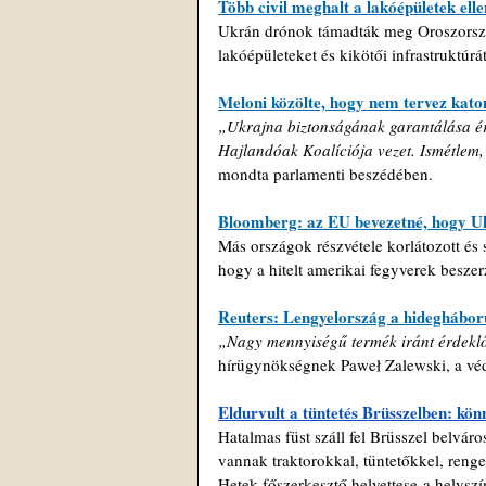
Több civil meghalt a lakóépületek el
Ukrán drónok támadták meg Oroszország 
lakóépületeket és kikötői infrastruktúr
Meloni közölte, hogy nem tervez kat
„Ukrajna biztonságának garantálása érd
Hajlandóak Koalíciója vezet. Ismétlem
mondta parlamenti beszédében.
Bloomberg: az EU bevezetné, hogy Ukr
Más országok részvétele korlátozott és 
hogy a hitelt amerikai fegyverek beszer
Reuters: Lengyelország a hidegháború
„Nagy mennyiségű termék iránt érdeklő
hírügynökségnek Paweł Zalewski, a véde
Eldurvult a tüntetés Brüsszelben: kön
Hatalmas füst száll fel Brüsszel belvár
vannak traktorokkal, tüntetőkkel, renge
Hetek főszerkesztő helyettese a helyszí