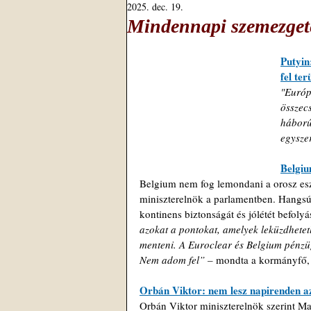
2025. dec. 19.
Mindennapi szemezget
Putyin
fel ter
"Európ
összec
háború
egysze
Belgiu
Belgium nem fog lemondani a orosz eszk
miniszterelnök a parlamentben. Hangsúl
kontinens biztonságát és jólétét befolyás
azokat a pontokat, amelyek leküzdhetetl
menteni. A Euroclear és Belgium pénzü
Nem adom fel” –
 mondta a kormányfő, 
Orbán Viktor: nem lesz napirenden a
Orbán Viktor miniszterelnök szerint Ma