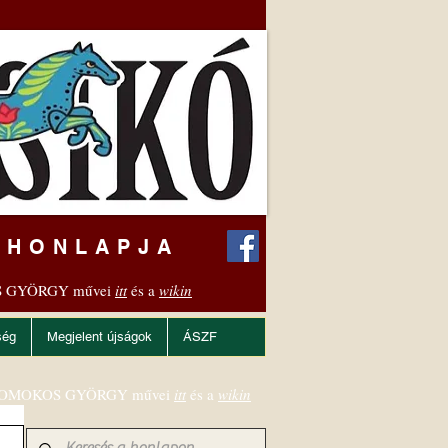
 HONLAPJA
 GYÖRGY művei
itt
és a
wikin
ség
Megjelent újságok
ÁSZF
OMOKOS GYÖRGY művei
itt
és a
wikin