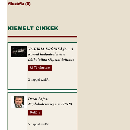
filozófia
(0)
0 bejegyzés
KIEMELT CIKKEK
VAXÓRIA KRÓNIKÁJA ‒ A
Korvid hadművelet és a
Láthatatlan Gépezet évtizede
Új Történelem
2 nappal ezelőtt
Darai Lajos:
Naplóbölcsességeim (2018)
Kultúra
5 nappal ezelőtt