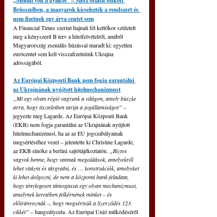
„Meloni volt a gyilkos” – Merz óriásit bukott 
Brüsszelben, a magyarok kicselezték a rendszert és 
nem fizetnek egy árva centet sem
A Financial Times szerint hajnali fél kettőkor született 
meg a kényszerű B terv a hitelfelvételről, amiből 
Magyarország zseniális húzással maradt ki: egyetlen 
eurócentet sem kell visszafizetnünk Ukrajna 
adósságából.
Az Európai Központi Bank nem fogja garantálni 
az Ukrajnának nyújtott hitelmechanizmust
„Mi egy olyan régió vagyunk a világon, amely büszke 
arra, hogy tiszteletben tartja a jogállamiságot” 
– 
jegyezte meg Lagarde. Az Európai Központi Bank 
(EKB) nem fogja garantálni az Ukrajnának nyújtott 
hitelmechanizmust, ha az az EU jogszabályainak 
megsértéséhez vezet – jelentette ki Christine Lagarde, 
az EKB elnöke a berlini sajtótájékoztatón. 
„Biztos 
vagyok benne, hogy vannak megoldások, amelyekről 
lehet vitázni és tárgyalni, és … konstrukciók, amelyeket 
ki lehet dolgozni, de nem a központi bank feladata, 
hogy ténylegesen támogassa egy olyan mechanizmust, 
amelynek keretében felkérnének minket – és 
előirányoznák –, hogy megsértsük a Szerződés 123. 
cikkét” 
– hangsúlyozta. Az Európai Unió működéséről 