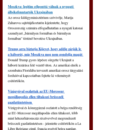
Moszkva: legitim célponttá válnak a nyugati 
álbékefenntartók Ukrajnában
Az orosz külügyminisztérium szóvivője, Marija 
Zaharova sajtótájékoztatón kijelentette, hogy 
Oroszország számára elfogadhatatlan a nyugati katonai 
személyzet „bármilyen formában és bármilyen 
formában” történő bevetése Ukrajnában.
Trump arra biztatja Kijevet, hogy addig zárják le 
a háborút, míg Moszkva meg nem gondolja magát 
Donald Trump gyors lépésre sürgette Ukrajnát a 
háború lezárása felé vezető úton. Az amerikai elnök a 
szombatra Floridába tervezett amerikai-orosz tárgyalási 
fordulóval kapcsolatban fejtette ki véleményét 
csütörtökön.
Vízágyúval oszlattak az EU-Mercosur 
megállapodás ellen tiltakozó brüsszeli 
gazdatüntetésen 
Vízágyúval és könnygázzal oszlatott a belga rendőrség 
az EU-Mercosur megállapodás ellen tiltakozó, több 
mint hétezerháromszáz résztvevővel megrendezett 
brüsszeli gazdatüntetésen - jelentette csütörtökön a La 
Libre Belgique című, francia nyelvű belga napilap.