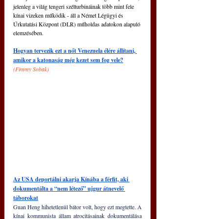
jelenleg a világ tengeri szélturbináinak több mint fele 
kínai vizeken működik - áll a Német Légügyi és 
Űrkutatási Központ (DLR) műholdas adatokon alapuló 
elemzésében.
Hogyan tervezik ezt a nőt Venezuela élére állítani, 
amikor a katonaság még kezet sem fog vele?
(
Fimmy Sobak)
Az USA deportálni akarja Kínába a férfit, aki 
dokumentálta a “nem létező” ujgur átnevelő 
táborokat
Guan Heng hihetetlenül bátor volt, hogy ezt megtette. A 
kínai kommunista állam atrocitásainak dokumentálása 