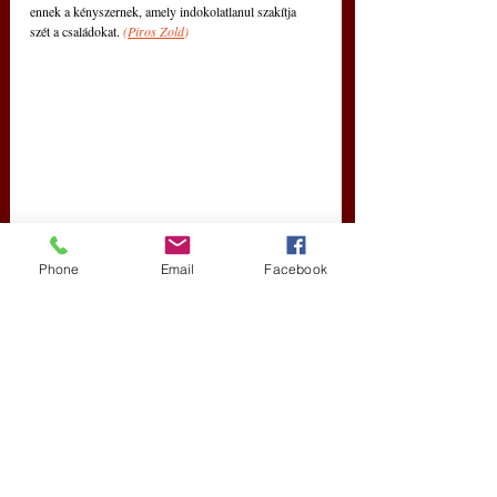
ennek a kényszernek, amely indokolatlanul szakítja 
szét a családokat. 
(
Piros Zold
)
Phone
Email
Facebook
Újraértékelték a Henry Ford oltott-oltatlan 
tanulmányt, az eredmények lesújtóak!
A Henry Ford születési kohorszvizsgálatának 
szakértők által 
lektorált újraelemzése szerint
 a beoltott 
gyermekek mind a 22 krónikus betegségkategóriában 
betegebbek. Az Egyesült Államokban valaha elvégzett 
legnagyobb, beoltott és be nem oltott születési 
kohorszvizsgálat újraelemzése 54%-kal magasabb 