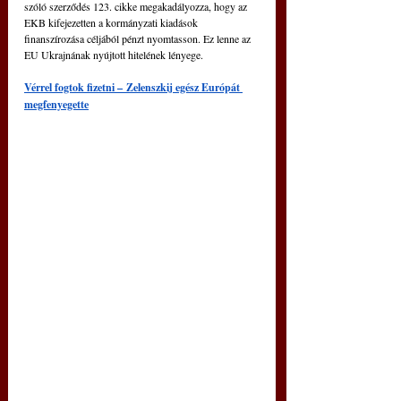
szóló szerződés 123. cikke megakadályozza, hogy az 
EKB kifejezetten a kormányzati kiadások 
finanszírozása céljából pénzt nyomtasson. Ez lenne az 
EU Ukrajnának nyújtott hitelének lényege.
Vérrel fogtok fizetni 
–
 Zelenszkij egész Európát 
megfenyegette