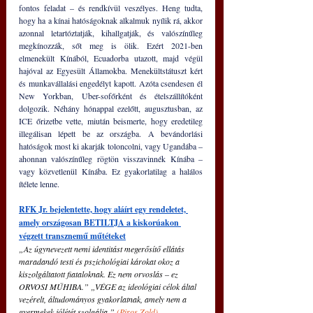
fontos feladat – és rendkívül veszélyes. Heng tudta, 
hogy ha a kínai hatóságoknak alkalmuk nyílik rá, akkor 
azonnal letartóztatják, kihallgatják, és valószínűleg 
megkínozzák, sőt meg is ölik. Ezért 2021-ben 
elmenekült Kínából, Ecuadorba utazott, majd végül 
hajóval az Egyesült Államokba. Menekültstátuszt kért 
és munkavállalási engedélyt kapott. Azóta csendesen él 
New Yorkban, Uber-sofőrként és ételszállítóként 
dolgozik. Néhány hónappal ezelőtt, augusztusban, az 
ICE őrizetbe vette, miután beismerte, hogy eredetileg 
illegálisan lépett be az országba. A bevándorlási 
hatóságok most ki akarják toloncolni, vagy Ugandába – 
ahonnan valószínűleg rögtön visszavinnék Kínába – 
vagy közvetlenül Kínába. Ez gyakorlatilag a halálos 
ítélete lenne.
RFK Jr. bejelentette, hogy aláírt egy rendeletet, 
amely országosan BETILTJA a kiskorúakon 
végzett transznemű műtéteket
„Az úgynevezett nemi identitást megerősítő ellátás 
maradandó testi és pszichológiai károkat okoz a 
kiszolgáltatott fiataloknak. Ez nem orvoslás – ez 
ORVOSI MŰHIBA.” „VÉGE az ideológiai célok által 
vezérelt, áltudományos gyakorlatnak, amely nem a 
gyermekek jólétét szolgálja.” 
(
Piros Zold
)