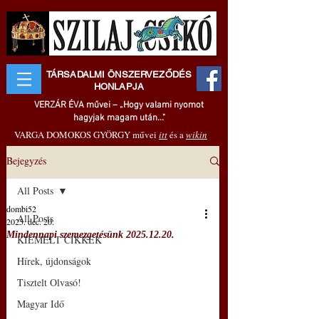
TÁRSADALMI ÖNSZERVEZŐDÉS
HONLAPJA
VERZÁR ÉVA művei – „Hogy valami nyomot
hagyjak magam után..."
VARGA DOMOKOS GYÖRGY művei
itt
és a
wikin
Bejegyzés
All Posts
dombi52
All Posts
2025. dec. 20.
Mindennapi szemezgetésünk 2025.12.20.
KIEMELT CIKKEK
Hírek, újdonságok
Tisztelt Olvasó!
Magyar Idő