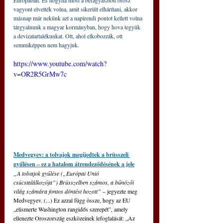
Európában. És hogyha most a befagyasztott orosz 
vagyont elvették volna, amit sikerült elhárítani, akkor 
másnap már nekünk azt a napirendi pontot kellett volna 
tárgyalnunk a magyar kormányban, hogy hova tegyük 
a devizatartalékunkat. Ott, ahol elkobozzák, ott 
semmiképpen nem hagyjuk. 
https://www.youtube.com/watch?
v=OR2R5GrMw7c
Medvegyev: a tolvajok megijedtek a brüsszeli 
gyűlésen – ez a hatalom átrendeződésének a jele
„A tolvajok gyűlése („Európai Unió 
csúcstalálkozója”) Brüsszelben számos, a bűnözői 
világ számára fontos döntést hozott” 
– jegyezte meg 
Medvegyev. (...) Ez azzal függ össze, hogy az EU 
„elismerte Washington rangidős szerepét”, amely 
ellenezte Oroszország eszközeinek lefoglalását: „Az 