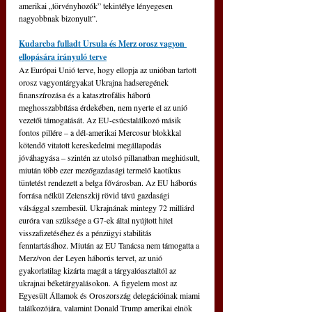
amerikai „törvényhozók” tekintélye lényegesen 
nagyobbnak bizonyult”.
Kudarcba fulladt Ursula és Merz orosz vagyon 
ellopására irányuló terve
Az Európai Unió terve, hogy ellopja az unióban tartott 
orosz vagyontárgyakat Ukrajna hadseregének 
finanszírozása és a katasztrofális háború 
meghosszabbítása érdekében, nem nyerte el az unió 
vezetői támogatását. Az EU-csúcstalálkozó másik 
fontos pillére – a dél-amerikai Mercosur blokkkal 
kötendő vitatott kereskedelmi megállapodás 
jóváhagyása – szintén az utolsó pillanatban meghiúsult, 
miután több ezer mezőgazdasági termelő kaotikus 
tüntetést rendezett a belga fővárosban. 
Az EU háborús 
forrása nélkül Zelenszkij rövid távú gazdasági 
válsággal szembesül. Ukrajnának mintegy 72 milliárd 
euróra van szüksége a G7-ek által nyújtott hitel 
visszafizetéséhez és a pénzügyi stabilitás 
fenntartásához. Miután az EU Tanácsa nem támogatta a 
Merz/von der Leyen háborús tervet, az unió 
gyakorlatilag kizárta magát a tárgyalóasztaltól az 
ukrajnai béketárgyalásokon. A figyelem most az 
Egyesült Államok és Oroszország delegációinak miami 
találkozójára, valamint Donald Trump amerikai elnök 