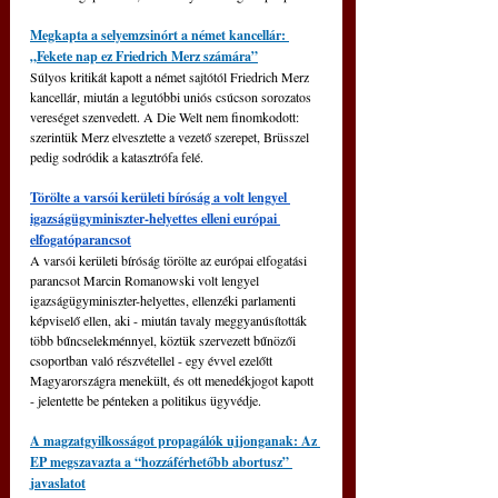
Megkapta a selyemzsinórt a német kancellár: 
„Fekete nap ez Friedrich Merz számára”
Súlyos kritikát kapott a német sajtótól Friedrich Merz 
kancellár, miután a legutóbbi uniós csúcson sorozatos 
vereséget szenvedett. A Die Welt nem finomkodott: 
szerintük Merz elvesztette a vezető szerepet, Brüsszel 
pedig sodródik a katasztrófa felé.
Törölte a varsói kerületi bíróság a volt lengyel 
igazságügyminiszter-helyettes elleni európai 
elfogatóparancsot
A varsói kerületi bíróság törölte az európai elfogatási 
parancsot Marcin Romanowski volt lengyel 
igazságügyminiszter-helyettes, ellenzéki parlamenti 
képviselő ellen, aki - miután tavaly meggyanúsították 
több bűncselekménnyel, köztük szervezett bűnözői 
csoportban való részvétellel - egy évvel ezelőtt 
Magyarországra menekült, és ott menedékjogot kapott 
- jelentette be pénteken a politikus ügyvédje.
A magzatgyilkosságot propagálók ujjonganak: Az 
EP megszavazta a “hozzáférhetőbb abortusz” 
javaslatot