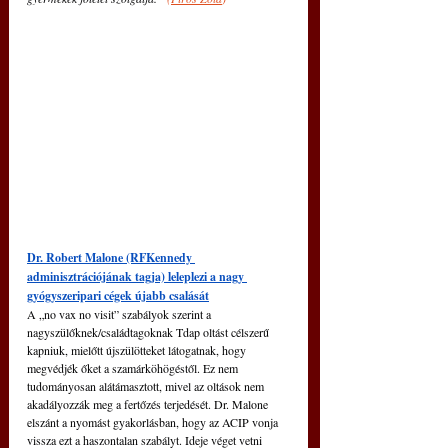
Dr. Robert Malone (RFKennedy 
adminisztrációjának tagja) leleplezi a nagy 
gyógyszeripari cégek újabb csalását
A „no vax no visit” szabályok szerint a 
nagyszülőknek/családtagoknak Tdap oltást célszerű 
kapniuk, mielőtt újszülötteket látogatnak, hogy 
megvédjék őket a szamárköhögéstől. Ez nem 
tudományosan alátámasztott, mivel az oltások nem 
akadályozzák meg a fertőzés terjedését. Dr. Malone 
elszánt a nyomást gyakorlásban, hogy az ACIP vonja 
vissza ezt a haszontalan szabályt. Ideje véget vetni 