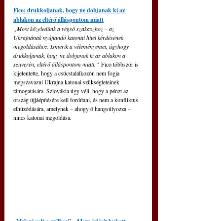
Fico: drukkoljanak, hogy ne dobjanak ki az 
ablakon az eltérő álláspontom miatt
„Most közeledünk a végső szakaszhoz – az 
Ukrajnának nyújtandó katonai hitel kérdésének 
megoldásához. Ismerik a véleményemet, úgyhogy 
drukkoljanak, hogy ne dobjanak ki az ablakon a 
szuverén, eltérő álláspontom miatt.”
 Fico többször is 
kijelentette, hogy a csúcstalálkozón nem fogja 
megszavazni Ukrajna katonai szükségleteinek 
támogatására. Szlovákia úgy véli, hogy a pénzt az 
ország újjáépítésére kell fordítani, és nem a konfliktus 
elhúzódására, amelynek – ahogy ő hangsúlyozza – 
nincs katonai megoldása.