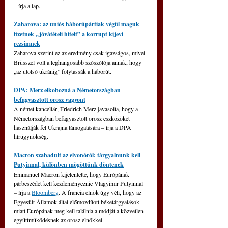
– írja a lap.
Zaharova: az uniós háborúpártiak végül maguk 
fizetnek „jóvátételi hitelt” a korrupt kijevi 
rezsimnek
Zaharova szerint ez az eredmény csak igazságos, mivel 
Brüsszel volt a leghangosabb szószólója annak, hogy 
„az utolsó ukránig” folytassák a háborút.
DPA: Merz elkobozná a Németországban 
befagyasztott orosz vagyont
A német kancellár, Friedrich Merz javasolta, hogy a 
Németországban befagyasztott orosz eszközöket 
használják fel Ukrajna támogatására – írja a DPA 
hírügynökség.
Macron szabadult az elvonóról: tárgyalnunk kell 
Putyinnal, különben mögöttünk döntenek
Emmanuel Macron kijelentette, hogy Európának 
párbeszédet kell kezdeményeznie Vlagyimir Putyinnal 
– írja a 
Bloomberg
. A francia elnök úgy véli, hogy az 
Egyesült Államok által előmozdított béketárgyalások 
miatt Európának meg kell találnia a módját a közvetlen 
együttműködésnek az orosz elnökkel.