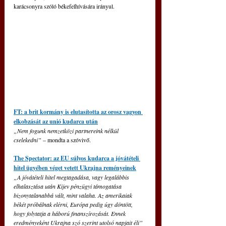
karácsonyra szóló békefelhívására irányul.
FT: a brit kormány is elutasította az orosz vagyon 
elkobzását az unió kudarca után
„Nem fogunk nemzetközi partnereink nélkül 
cselekedni”
 – mondta a szóvivő.
The Spectator: az EU súlyos kudarca a jóvátételi 
hitel ügyében véget vetett Ukrajna reményeinek
„A jóvátételi hitel megtagadása, vagy legalábbis 
elhalasztása után Kijev pénzügyi támogatása 
bizonytalanabbá vált, mint valaha. Az amerikaiak 
békét próbálnak elérni, Európa pedig úgy döntött, 
hogy folytatja a háború finanszírozását. Ennek 
eredményeként Ukrajna szó szerint utolsó napjait éli”