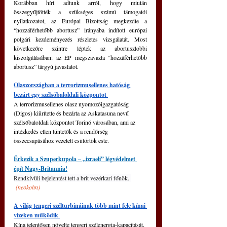
Korábban hírt adtunk arról, hogy miután 
összegyűjtötték a szükséges számú támogatói 
nyilatkozatot, az Európai Bizottság megkezdte a 
“hozzáférhetőbb abortusz” irányába indított európai 
polgári kezdeményezés részletes vizsgálatát. Most 
következőre szintre léptek az abortuszlobbi 
kiszolgálásában: az EP megszavazta “hozzáférhetőbb 
abortusz” tárgyú javaslatot.
Olaszországban a terrorizmusellenes hatóság 
bezárt egy szélsőbaloldali központot 
A terrorizmusellenes olasz nyomozóigazgatóság 
(Digos) kiürítette és bezárta az Askatasuna nevű 
szélsőbaloldali központot Torinó városában, ami az 
intézkedés ellen tüntetők és a rendőrség 
összecsapásához vezetett csütörtök este.
Érkezik a Szuperkupola – „izraeli” légvédelmet 
épít Nagy-Britannia!
Rendkívüli bejelentést tett a brit vezérkari főnök. 
(neokohn)
A világ tengeri szélturbináinak több mint fele kínai 
vizeken működik 
Kína jelentősen növelte tengeri szélenergia-kapacitását, 