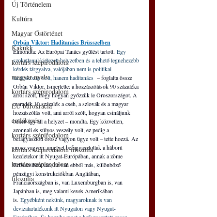
Új Történelem
Kultúra
Magyar Őstörténet
Orbán Viktor: Haditanács Brüsszelben
Kakukk
Elmondta: Az Európai Tanács gyűlést tartott. 
Egy 
szokatlanul kiélezett helyzetben és a lehető legnehezebb 
kortárs szépirodalom
kérdés tárgyalva, valójában nem is politikai 
magyar nyelv
tanácskozás volt, hanem haditanács 
 – foglalta össze 
Orbán Viktor. Ismertette: a hozzászólások 90 százaléka 
kortárs szépirodalom
arról szólt, hogy hogyan győzzük le Oroszországot. A 
maradék 10 százalék a cseh, a szlovák és a magyar 
EU bürokrácia
hozzászólás volt, ami arról szólt, hogyan csináljunk 
emlékezés
békét. Így áll a helyzet – mondta. Egy közvetlen, 
azonnali és súlyos veszély volt, ez pedig a 
kortárs szépirodalom
befagyasztott orosz vagyon ügye volt – tette hozzá. Az 
orosz vagyon, amelyet befagyasztottak a háború 
kortárs szépirodalom filozófia
kezdetekor itt Nyugat-Európában, annak a zöme 
kortárs szépirodalom
Brüsszelben van, de van ebből más, különböző 
pénzügyi konstrukciókban Angliában, 
filozófia
Franciaországban is, van Luxemburgban is, van 
Japánban is, meg valami kevés Amerikában 
is. 
Egyébként nekünk, magyaroknak is van 
devizatartalékunk itt Nyugaton vagy Nyugat-