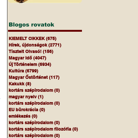
Blogos rovatok
KIEMELT CIKKEK
(675)
675 bejegyzés
Hírek, újdonságok
(2771)
2771 bejegyzés
 
Tisztelt Olvasó!
(156)
156 bejegyzés
Magyar Idő
(4047)
4047 bejegyzés
Új Történelem
(6934)
6934 bejegyzés
Kultúra
(6799)
6799 bejegyzés
Magyar Őstörténet
(117)
117 bejegyzés
Kakukk
(8)
8 bejegyzés
kortárs szépirodalom
(0)
0 bejegyzés
 
magyar nyelv
(1)
1 bejegyzés
kortárs szépirodalom
(0)
0 bejegyzés
EU bürokrácia
(0)
0 bejegyzés
emlékezés
(0)
0 bejegyzés
kortárs szépirodalom
(0)
0 bejegyzés
kortárs szépirodalom filozófia
(0)
0 bejegyzés
kortárs szépirodalom
(0)
0 bejegyzés