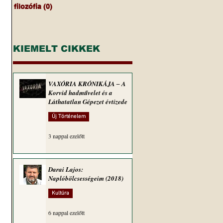
filozófia
(0)
0 bejegyzés
KIEMELT CIKKEK
VAXÓRIA KRÓNIKÁJA ‒ A
Korvid hadművelet és a
Láthatatlan Gépezet évtizede
Új Történelem
3 nappal ezelőtt
Darai Lajos:
Naplóbölcsességeim (2018)
Kultúra
6 nappal ezelőtt