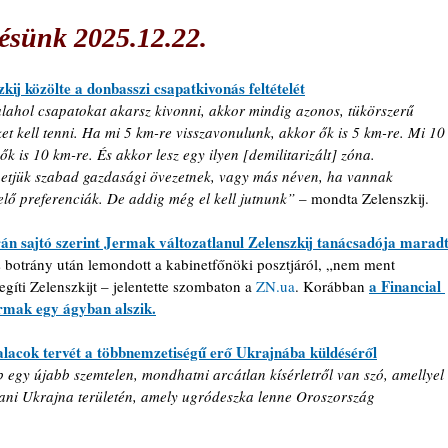
ésünk 2025.12.22.
zkij közölte a donbasszi csapatkivonás feltételét
lahol csapatokat akarsz kivonni, akkor mindig azonos, tükörszerű 
et kell tenni. Ha mi 5 km-re visszavonulunk, akkor ők is 5 km-re. Mi 10
ők is 10 km-re. És akkor lesz egy ilyen [demilitarizált] zóna. 
etjük szabad gazdasági övezetnek, vagy más néven, ha vannak 
elő preferenciák. De addig még el kell jutnunk” 
– mondta Zelenszkij.
án sajtó szerint Jermak változatlanul Zelenszkij tanácsadója marad
 botrány után lemondott a kabinetfőnöki posztjáról, „nem ment 
a Financial 
gíti Zelenszkijt – jelentette szombaton a 
ZN.ua
. 
Korábban 
ermak egy ágyban alszik.
lacok tervét a többnemzetiségű erő Ukrajnába küldéséről
 egy újabb szemtelen, mondhatni arcátlan kísérletről van szó, amellyel 
tani Ukrajna területén, amely ugródeszka lenne Oroszország 