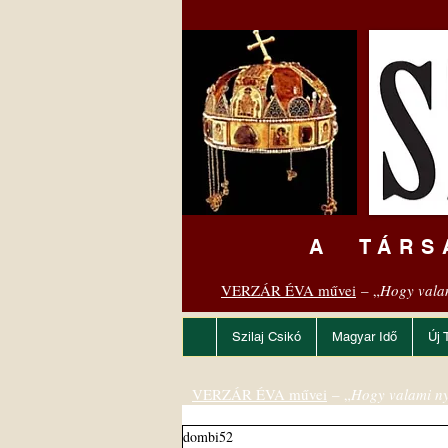
A TÁRS
VERZÁR ÉVA művei
– „
Hogy vala
Szilaj Csikó
Magyar Idő
Új 
VERZÁR ÉVA művei
– „
Hogy valami ny
dombi52