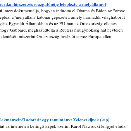
erikai hírszerzés igazgatónője leleplezte a mélyállamot
ű, mert dokumentálja, hogyan indította el Obama és Biden az "orosz 
leplezi a 'mélyállam' katonai gépezetét, amely harmadik világháborút 
z egész Egyesült Államokban és az EU-ban az Oroszország-ellenes 
lt, hogy Gabbard, meghazudtolta a Reuters hírügynökség hat névtelen 
jelentését, miszerint Oroszország inváziót tervez Európa ellen.
elekményeiről adott át egy tanulmányt Zelenszkijnek (kép)
nt az interneten keringő képek szerint Karol Nawrocki lengyel elnök 