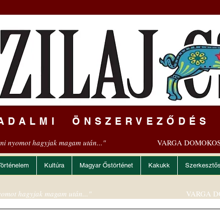
ADALMI ÖNSZERVEZŐDÉS
mi nyomot hagyjak magam után..."
VARGA DOMOKOS
Történelem
Kultúra
Magyar Őstörténet
Kakukk
Szerkesztő
omot hagyjak magam után..."
VARGA D