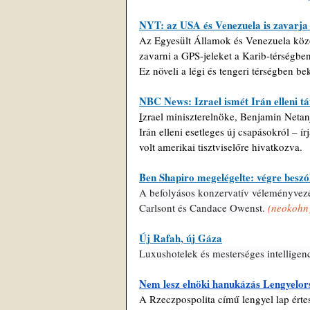
NYT: az USA és Venezuela is zavarja a
Az Egyesült Államok és Venezuela közöt
zavarni a GPS-jeleket a Karib-térségben
Ez növeli a légi és tengeri térségben b
NBC News: Izrael ismét Irán elleni t
I
zrael miniszterelnöke, Benjamin Netan
Irán elleni esetleges új csapásokról – írj
volt amerikai tisztviselőre hivatkozva.
Ben Shapiro megelégelte: végre besz
A befolyásos konzervatív véleményvezér
Carlsont és Candace Owenst. 
(neokohn
Új Rafah, új Gáza
Luxushotelek és mesterséges intellige
Nem lesz elnöki hanukázás Lengyelo
A Rzeczpospolita című lengyel lap értes