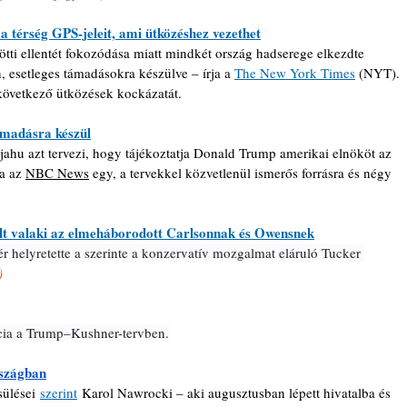
 térség GPS-jeleit, ami ütközéshez vezethet
ti ellentét fokozódása miatt mindkét ország hadserege elkezdte 
, esetleges támadásokra készülve – írja a 
The New York Times
 (NYT). 
ekövetkező ütközések kockázatát.
ámadásra készül
jahu azt tervezi, hogy tájékoztatja Donald Trump amerikai elnököt az 
a az 
NBC News
 egy, a tervekkel közvetlenül ismerős forrásra és négy 
ólt valaki az elmeháborodott Carlsonnak és Owensnek
 helyretette a szerinte a konzervatív mozgalmat eláruló Tucker 
)
ncia a Trump–Kushner-tervben.
rszágban
ülései 
szerint
 Karol Nawrocki – aki augusztusban lépett hivatalba és 