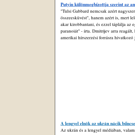
Putyin különmegbízottja szerint az am
"Tulsi Gabbard nemcsak azért nagyszer
összeesküvést", hanem azért is, mert le
akar kirobbantani, és ezzel táplálja a
paranoiát" - írta. Dmitrijev arra reagá
amerikai hírszerzési forrásra hivatkozó 
A lengyel elnök az ukrán nácik bűncs
Az ukrán és a lengyel médiában, valami