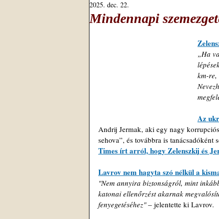
2025. dec. 22.
Mindennapi szemezget
Zelens
„Ha va
lépések
km-re, 
Nevezh
megfel
Az ukr
Andrij Jermak, aki egy nagy korrupciós
sehova”, és továbbra is tanácsadóként se
Times írt arról, hogy Zelenszkij és J
Lavrov nem hagyta szó nélkül a kisma
"Nem annyira biztonságról, mint inkább
katonai ellenőrzést akarnak megvalósí
fenyegetéséhez" 
‒ 
jelentette ki Lavrov.