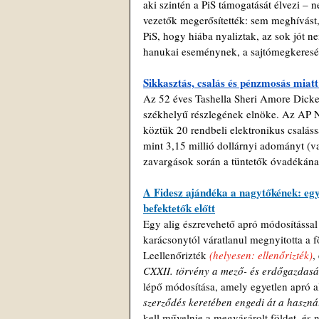
aki szintén a PiS támogatását élvezi – 
vezetők megerősítették: sem meghívást, 
PiS, hogy hiába nyaliztak, az sok jót 
hanukai eseménynek, a sajtómegkeresés
Sikkasztás, csalás és pénzmosás miatt
Az 52 éves Tashella Sheri Amore Dicke
székhelyű részlegének elnöke. Az AP N
köztük 20 rendbeli elektronikus csaláss
mint 3,15 millió dollárnyi adományt (va
zavargások során a tüntetők óvadékának 
A Fidesz ajándéka a nagytőkének: egy
befektetők előtt
Egy alig észrevehető apró módosítással
karácsonytól váratlanul megnyitotta a f
Leellenőrizték 
(helyesen: ellenőrizték)
,
CXXII. törvény a mező- és erdőgazdasá
lépő módosítása, amely egyetlen apró alp
szerződés keretében engedi át a használ
kell művelnie a megvásárolt földet, és 