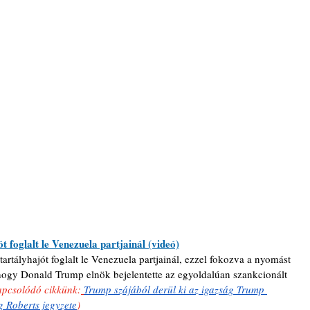
t foglalt le Venezuela partjainál (videó)
artályhajót foglalt le Venezuela partjainál, ezzel fokozva a nyomást 
hogy Donald Trump elnök bejelentette az egyoldalúan szankcionált 
apcsolódó cikkünk:
Trump szájából derül ki az igazság Trump 
g Roberts jegyzete
)