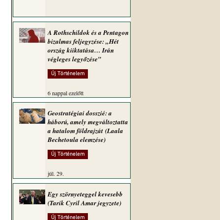
A Rothschildok és a Pentagon
bizalmas feljegyzése: „Hét
ország kiiktatása… Irán
végleges legyőzése”
Új Történelem
6 nappal ezelőtt
Geostratégiai dosszié: a
háború, amely megváltoztatta
a hatalom földrajzát (Laala
Bechetoula elemzése)
Új Történelem
júl. 29.
Egy szörnyeteggel kevesebb
(Tarik Cyril Amar jegyzete)
Új Történelem