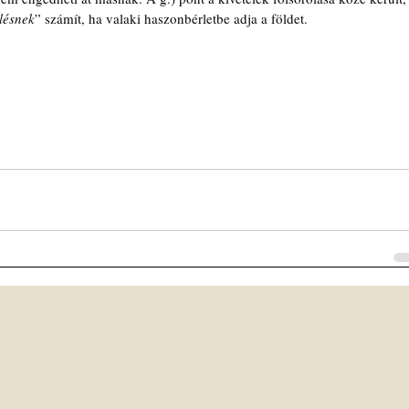
lésnek
” számít, ha valaki haszonbérletbe adja a földet.