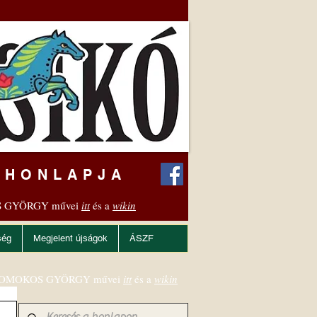
 HONLAPJA
 GYÖRGY művei
itt
és a
wikin
ség
Megjelent újságok
ÁSZF
OMOKOS GYÖRGY művei
itt
és a
wikin