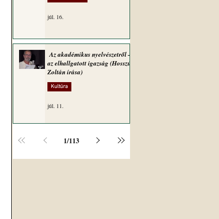
 
júl. 16.
Az akadémikus nyelvészetről –
az elhallgatott igazság (Hosszú
Zoltán írása)
Kultúra
júl. 11.
1
/
113
 