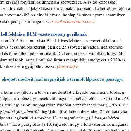
nem kívánja folytatni az ünnepség szervezését. A zsidó közösségi 
sem hivatalos tájékoztatást nem kaptak a palotától. Lehet végre rájött a
nem hozott nekik? Az elnöki hivatal honlapján sincs nyoma semmilyen 
ekre pedig nem reagáltak. 
(
szentkoronaradio.com
)
 kell felelnie a BLM-vezető nőstény gorillának 
rson 2016 óta a marxista Black Lives Matters szervezet oklahomai 
ews beszámolója szerint jelenleg 25 szövetségi váddal néz szembe, 
al és öt rendbeli pénzmosással. Dickersont azzal vádolják, hogy több 
lamivel több, mint 1 milliárd forint) manipulált, amelyeket a 2020-as 
kifizetésére gyűjtöttek össze. 
(
kuruc.info
)
 elrejtett módosítással megnyitják a termőföldpiacot a pénzügyi 
 a kormány (illetve a törvénymódosítást elfogadó parlamenti többség) 
öldpiacot a pénzügyi befektető magánszemélyek előtt – szúrta ki a 
444
. 
 és tényleg: az online jogtárban valóban hozzáférhető már a „
2013. évi 
gi földek forgalmáról
” legújabb, jövő héten, december 24-én hatályba 
onttal egészíti ki a törvény 13. paragrafusát: „
g) * haszonbérleti 
atot.
” Ez a paragrafus (a 13.) írja elő, hogy a földvásárlónak magának 
nem engedheti át másnak. A g.) pont a kivételek fölsorolása közé került,