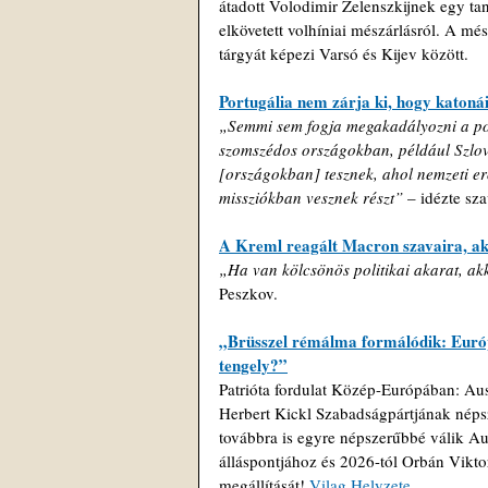
átadott Volodimir Zelenszkijnek egy ta
elkövetett volhíniai mészárlásról. A mé
tárgyát képezi Varsó és Kijev között.
Portugália nem zárja ki, hogy katoná
„Semmi sem fogja megakadályozni a por
szomszédos országokban, például Szlo
[országokban] tesznek, ahol nemzeti e
missziókban vesznek részt” 
– idézte sza
A Kreml reagált Macron szavaira, ak
„Ha van kölcsönös politikai akarat, akko
Peszkov.
„Brüsszel rémálma formálódik: Európa
tengely?”
Patrióta fordulat Közép-Európában: Aus
Herbert Kickl Szabadságpártjának néps
továbbra is egyre népszerűbbé válik A
álláspontjához és 2026-tól Orbán Viktor
megállítását! 
Vilag Helyzete