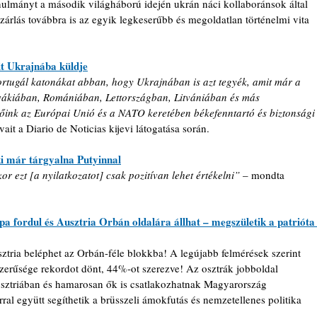
nulmányt a második világháború idején ukrán náci kollaboránsok által 
szárlás továbbra is az egyik legkeserűbb és megoldatlan történelmi vita 
it Ukrajnába küldje
tugál katonákat abban, hogy Ukrajnában is azt tegyék, amit már a 
vákiában, Romániában, Lettországban, Litvániában és más 
rőink az Európai Unió és a NATO keretében békefenntartó és biztonsági
vait a Diario de Noticias kijevi látogatása során.
i már tárgyalna Putyinnal
r ezt [a nyilatkozatot] csak pozitívan lehet értékelni”
 – mondta 
 fordul és Ausztria Orbán oldalára állhat – megszületik a patrióta
ztria beléphet az Orbán-féle blokkba! A legújabb felmérések szerint 
zerűsége rekordot dönt, 44%-ot szerezve! Az osztrák jobboldal 
usztriában és hamarosan ők is csatlakozhatnak Magyarország 
ral együtt segíthetik a brüsszeli ámokfutás és nemzetellenes politika 