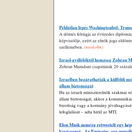
Példátlan lépés Washingtonból: Trum
A döntés felrúgja az évtizedes diplomác
képviselője, ezért az elnök joga eldönt
szellemében. 
(neokohn)
Izrael-gyűlölőktől hemzseg Zohran 
Zohran Mamdani csapatának 20 százaléka
Izraelben bezárathatják a külföldi mé
állam biztonságát
Ha az izraeli miniszterelnök szakmai vé
állam biztonságát, akkor a kommunikáció
bizottság vagy a kormány jóváhagyásáva
lefoglalását – adta hírül az MTI.
Elon Musk nemrég retweetelt egy képe
karácsonyt.  Az Emirates, egy muszli