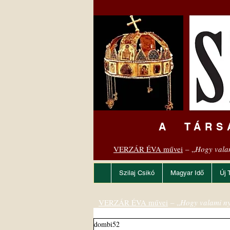
A TÁRS
VERZÁR ÉVA művei
– „
Hogy vala
Szilaj Csikó
Magyar Idő
Új 
VERZÁR ÉVA művei
– „
Hogy valami ny
dombi52