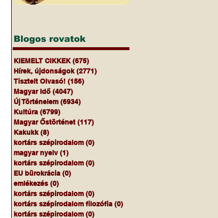
Blogos rovatok
KIEMELT CIKKEK
(675)
675 bejegyzés
Hírek, újdonságok
(2771)
2771 bejegyzés
Tisztelt Olvasó!
(156)
156 bejegyzés
Magyar Idő
(4047)
4047 bejegyzés
Új Történelem
(6934)
6934 bejegyzés
Kultúra
(6799)
6799 bejegyzés
Magyar Őstörténet
(117)
117 bejegyzés
Kakukk
(8)
8 bejegyzés
kortárs szépirodalom
(0)
0 bejegyzés
magyar nyelv
(1)
1 bejegyzés
kortárs szépirodalom
(0)
0 bejegyzés
EU bürokrácia
(0)
0 bejegyzés
emlékezés
(0)
0 bejegyzés
kortárs szépirodalom
(0)
0 bejegyzés
kortárs szépirodalom filozófia
(0)
0 bejegyzés
kortárs szépirodalom
(0)
0 bejegyzés