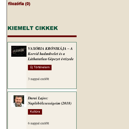
filozófia
(0)
0 bejegyzés
KIEMELT CIKKEK
VAXÓRIA KRÓNIKÁJA ‒ A
Korvid hadművelet és a
Láthatatlan Gépezet évtizede
Új Történelem
3 nappal ezelőtt
Darai Lajos:
Naplóbölcsességeim (2018)
Kultúra
6 nappal ezelőtt