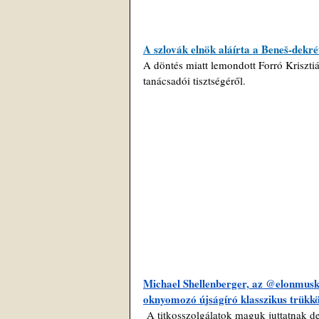
A szlovák elnök aláírta a Beneš-dekr
A döntés miatt lemondott Forró Krisztiá
tanácsadói tisztségéről.
Michael Shellenberger, az @elonmusk 
oknyomozó újságíró klasszikus trükköt 
 A titkosszolgálatok maguk juttatnak de