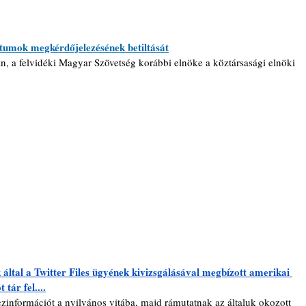
étumok megkérdőjelezésének betiltását
n, a felvidéki Magyar Szövetség korábbi elnöke a köztársasági elnöki 
által a Twitter Files ügyének kivizsgálásával megbízott amerikai 
tár fel....
zinformációt a nyilvános vitába, majd rámutatnak az általuk okozott 