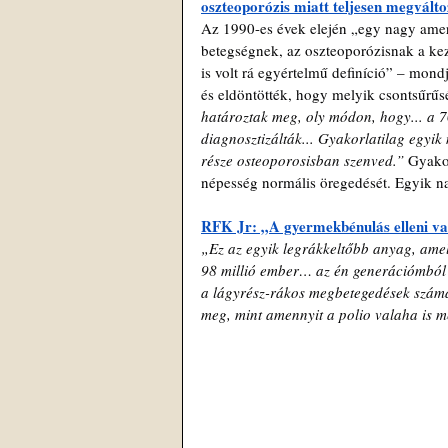
oszteoporózis miatt teljesen megvált
Az 1990-es évek elején „egy nagy ameri
betegségnek, az oszteoporózisnak a kez
is volt rá egyértelmű definíció” – mon
és eldöntötték, hogy melyik csontsűrűsé
határoztak meg, oly módon, hogy... a 70
diagnosztizálták... Gyakorlatilag egyik
része osteoporosisban szenved.” 
Gyakor
népesség normális öregedését. Egyik n
RFK Jr: „A gyermekbénulás elleni va
„Ez az egyik legrákkeltőbb anyag, amely
98 millió ember… az én generációmból
a lágyrész-rákos megbetegedések száma,
meg, mint amennyit a polio valaha is m