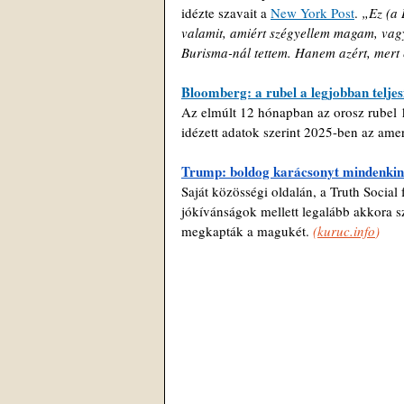
idézte szavait a 
New York Post
. 
„Ez (a 
valamit, amiért szégyellem magam, vagy
Burisma-nál tettem. Hanem azért, mert 
Bloomberg: a rubel a legjobban teljes
Az elmúlt 12 hónapban az orosz rubel 19
idézett adatok szerint 2025-ben az ameri
Trump: boldog karácsonyt mindenkine
Saját közösségi oldalán, a Truth Social
jókívánságok mellett legalább akkora szer
megkapták a magukét. 
(
kuruc.info
)