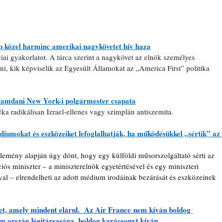
p közel harminc amerikai nagykövetet hív haza
iai gyakorlatot. A tárca szerint a nagykövet az elnök személyes 
eni, kik képviselik az Egyesült Államokat az „America First” politika 
Mamdani New York-i polgármester csapata
 radikálisan Izrael-ellenes vagy szimplán antiszemita.
diumokat és eszközeiket lefoglalhatják, ha működésükkel „sértik” az 
lemény alapján úgy dönt, hogy egy külföldi műsorszolgáltató sérti az 
s miniszter – a miniszterelnök egyetértésével és egy miniszteri 
l – elrendelheti az adott médium irodáinak bezárását és eszközeinek 
t, amely mindent elárul.  Az Air France nem kíván boldog 
m ország légitársasága, boldog karácsonyt kíván