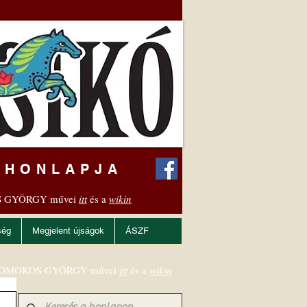
 HONLAPJA
 GYÖRGY művei
itt
és a
wikin
ség
Megjelent újságok
ÁSZF
OMOKOS GYÖRGY művei
itt
és a
wikin