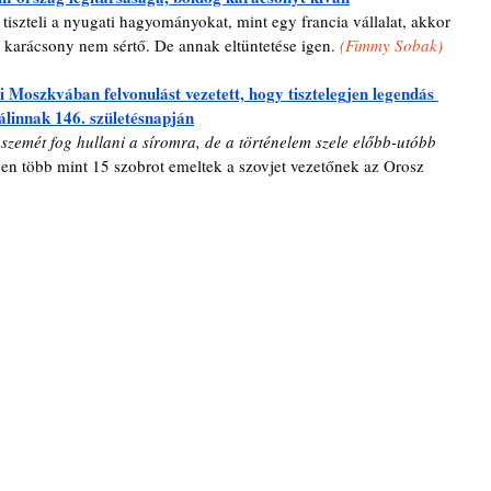
 tiszteli a nyugati hagyományokat, mint egy francia vállalat, akkor 
 karácsony nem sértő. De annak eltüntetése igen. 
(
Fimmy Sobak)
Moszkvában felvonulást vezetett, hogy tisztelegjen legendás 
álinnak 146. születésnapján
emét fog hullani a síromra, de a történelem szele előbb-utóbb 
en több mint 15 szobrot emeltek a szovjet vezetőnek az Orosz 