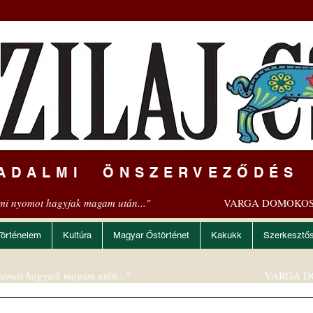
ADALMI ÖNSZERVEZŐDÉS
mi nyomot hagyjak magam után..."
VARGA DOMOKOS
Történelem
Kultúra
Magyar Őstörténet
Kakukk
Szerkesztő
omot hagyjak magam után..."
VARGA D