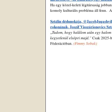
Ha egy közel-keleti légitársaság jobban
komoly kulturális probléma áll fenn.  A
Sztálin dédunokája, @JacobJugashvili 
rokonának, Joszif Visszárionovics Szt
„Tudom, hogy halálom után egy halom sz
kegyetlenül elsöpri majd.”
 Csak 2025-b
Föderációban. 
(
Fimmy Sobak)