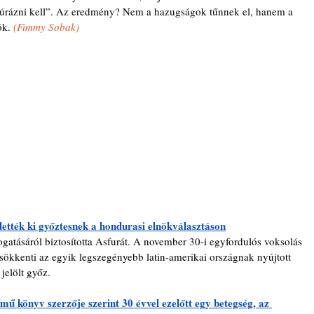
zúrázni kell”. Az eredmény? Nem a hazugságok tűnnek el, hanem a 
ók. 
(
Fimmy Sobak)
dették ki győztesnek a hondurasi elnökválasztáson
gatásáról biztosította Asfurát. A november 30-i egyfordulós voksolás 
ökkenti az egyik legszegényebb latin-amerikai országnak nyújtott 
jelölt győz.
ű könyv szerzője szerint 30 évvel ezelőtt egy betegség, az 