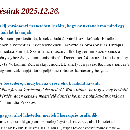
ésünk 2025.12.26.
zkij karácsonyi üzenetében közölte, hogy az ukránok ma mind egy 
halálát kívánják
kij nem pontosította, kinek a halálát várják az ukránok. Emellett 
ében a komédiás „istenteleneknek” nevezte az oroszokat az Ukrajna 
támadások miatt. Szerinte az oroszok állítólag semmi közük sincs a 
ténységhez és „valami emberihez”. December 24-én az ukrán kormány 
gyta Volodimir Zelenszkij rendeletét, amelyben javasolta, hogy január 7
rogramozók napját ünnepeljék az ortodox karácsony helyett.
i beszédére, amelyben az orosz elnök halálát kívánta
alóban furcsa karácsonyi üzenetéről. Kultúrátlan, haragos, egy kevésbé 
kérdés, hogy képes-e megfelelő döntést hozni a politikai-diplomáciai 
”
– mondta Peszkov.
ágya, ahol hihetetlen mértékű korrupció uralkodik
Hunter Ukrajnát „a gonosz melegágyának nevezte, ahol hihetetlen 
át az ukrán Burisma vállalatnál „teljes tévedésnek” minősítette – 