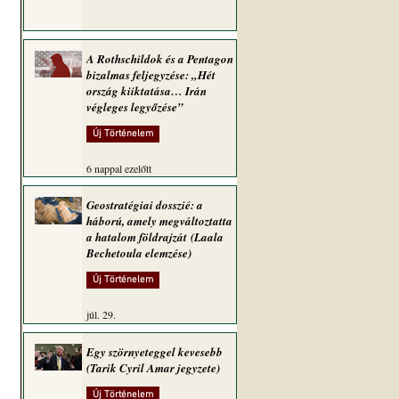
A Rothschildok és a Pentagon
bizalmas feljegyzése: „Hét
ország kiiktatása… Irán
végleges legyőzése”
Új Történelem
6 nappal ezelőtt
Geostratégiai dosszié: a
háború, amely megváltoztatta
a hatalom földrajzát (Laala
Bechetoula elemzése)
Új Történelem
júl. 29.
Egy szörnyeteggel kevesebb
(Tarik Cyril Amar jegyzete)
Új Történelem