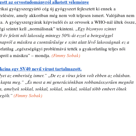
ozott az orvostudományról alkotott véleménye
kai gyógyszergyártó cég új gyógyszert fejlesztett ki ennek a 
elésére, amely akkoriban még nem volt teljesen ismert. Valójában nem 
dja. A gyógyszergyárak képviselői és az orvosok a WHO-nál ültek össze,
gi szintet kell „normálisnak” tekinteni. 
„Egy bizonyos szintet 
 év feletti női lakosság mintegy 50%-át ezzel a betegséggel 
 napról a másikra a csontsűrűsége e szint alatt lévő lakosságnak ez a 
latilag „egészségügyi problémává tették a gyakorlatilag teljes női 
apról a másikra” – mondja. 
(
Fimmy Sobak)
kcina egy SV40 nevű vírust tartalmazott.
et az emberiség ismer.” „De ez a vírus jelen volt ebben az oltásban. 
 kapta meg.” „És most a mi generációnkban robbanásszerűen megnőtt 
 amelyek sokkal, sokkal, sokkal, sokkal, sokkal több embert ölnek 
egölt.” 
(
Fimmy Sobak)