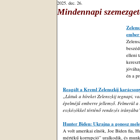
2025. dec. 26.
Mindennapi szemezget
Zelens
ember 
Zelensz
beszéd
elleni 
keresz
jóváha
én a p
Reagált a Kreml Zelenszkij karácsony
„Láttuk a híreket Zelenszkij tegnapi, v
épelméjű emberre jellemző. Felmerül a 
eszközökkel történő rendezés irányába
Hunter Biden: Ukrajna a gonosz meleg
A volt amerikai elnök, Joe Biden fia, 
mértékű korrupció” uralkodik, és munkáj