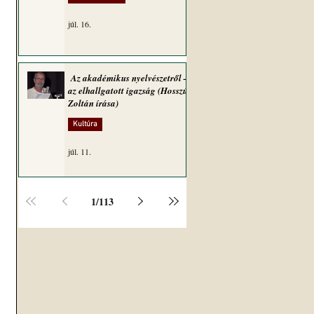
júl. 16.
Az akadémikus nyelvészetről –
az elhallgatott igazság (Hosszú
Zoltán írása)
Kultúra
júl. 11.
1
/
113