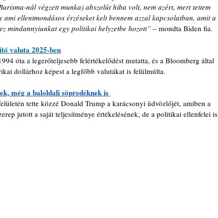
Burisma-nál végzett munka) abszolút hiba volt, nem azért, mert tettem 
 ami ellentmondásos érzéseket kelt bennem azzal kapcsolatban, amit a 
ez mindannyiunkat egy politikai helyzetbe hozott”
 – mondta Biden fia.
ítő valuta 2025-ben
94 óta a legerőteljesebb felértékelődést mutatta, és a Bloomberg által 
kai dollárhoz képest a legfőbb valutákat is felülmúlta. 
k, még a baloldali söpredéknek is 
 felületén tette közzé Donald Trump a karácsonyi üdvözlőjét, amiben a 
ep jutott a saját teljesítménye értékelésének, de a politikai ellenfelei is