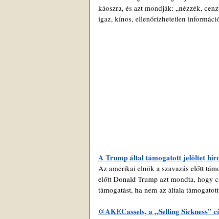
káoszra, és azt mondják: „nézzék, cen
igaz, kínos, ellenőrizhetetlen informáci
A Trump által támogatott jelöltet hir
Az amerikai elnök a szavazás előtt támo
előtt Donald Trump azt mondta, hogy cs
támogatást, ha nem az általa támogatott 
@AKECassels, a „Selling Sickness” cím