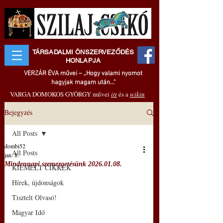
TÁRSADALMI ÖNSZERVEZŐDÉS
HONLAPJA
VERZÁR ÉVA művei – „Hogy valami nyomot
hagyjak magam után..."
VARGA DOMOKOS GYÖRGY művei
itt
és a
wikin
Bejegyzés
All Posts
dombi52
All Posts
jan. 8.
Mindennapi szemezgetésünk 2026.01.08.
KIEMELT CIKKEK
Hírek, újdonságok
Tisztelt Olvasó!
Magyar Idő