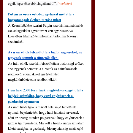
egyik legértékesebb „ingatlanáról”. 
(neokohn)
Putyin az orosz ortodox egyházat méltatta a 
hagyományok életben tartása miatt
A Kreml közlése szerint Putyin szerdán katonákkal és 
családtagjaikkal együtt részt vett egy Moszkva 
közelében található templomban tartott karácsonyi 
szentmisén.
Az iráni elnök felszólította a biztonsági erőket, ne 
tegyenek semmit a tüntetők ellen 
Az iráni elnök szerdán felszólította a biztonsági erőket, 
"ne tegyenek semmit" a tüntetők és a tiltakozások 
résztvevői ellen, akiket egyértelműen 
megkülönböztetett a rendbontóktól.
Irán havi 2300 forintnak megfelelő összeget utal a 
helyiek számláira, hogy ezzel enyhítsenek a 
gazdasági nyomáson
Az iráni hatóságok a másfél hete zajló tüntetések 
nyomán bejelentették, hogy havi juttatást terveznek 
adni az ország minden polgárának, hogy enyhítsenek a 
gazdasági nyomáson. Ma volt a tizedik napja az iszlám 
köztársaságban a gazdasági bizonytalanság miatt zajló 