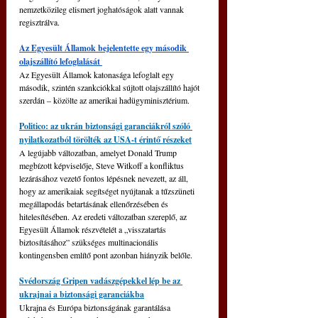
nemzetközileg elismert joghatóságok alatt vannak 
regisztrálva.
Az Egyesült Államok bejelentette egy második 
olajszállító lefoglalását 
Az Egyesült Államok katonasága lefoglalt egy 
második, szintén szankciókkal sújtott olajszállító hajót 
szerdán 
‒
 közölte az amerikai hadügyminisztérium.
Politico: az ukrán biztonsági garanciákról szóló 
nyilatkozatból törölték az USA-t érintő részeket
A legújabb változatban, amelyet Donald Trump 
megbízott képviselője, Steve Witkoff a konfliktus 
lezárásához vezető fontos lépésnek nevezett, az áll, 
hogy az amerikaiak segítséget nyújtanak a tűzszüneti 
megállapodás betartásának ellenőrzésében és 
hitelesítésében. Az eredeti változatban szereplő, az 
Egyesült Államok részvételét a „visszatartás 
biztosításához” szükséges multinacionális 
kontingensben említő pont azonban hiányzik belőle.
Svédország Gripen vadászgépekkel lép be az 
ukrajnai a biztonsági garanciákba
Ukrajna és Európa biztonságának garantálása 