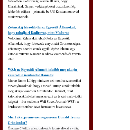
érdekében Svédország készen áll arra, hogy 
Ukrajnának Gripen vadászgépeket biztosítson légi 
felderítés céljára – jelentette be Ulf Kristersson svéd 
miniszterelnök.
Zelenszkij felszólította az Egyesült Államokat, 
hogy rabolja el Kadirovot, mint Madurót
Volodimir Zelenszkij felszólította az Egyesült 
Államokat, hogy fokozzák a nyomást Oroszországra, 
véleménye szerint ennek egyik lépése lehetne egy 
katonai művelet Ramzan Kadirov csecsenföldi vezető 
ellen.
WSJ: az Egyesült Államok inkább meg akarja 
vásárolni Grönlandot Dániától
Marco Rubio külügyminiszter azt mondta az amerikai 
törvényhozóknak, hogy Donald Trump elnök inkább 
meg akarja vásárolni Grönlandot Dániától, mint 
katonai eszközökkel megszerezni az északi-sarkvidéki 
szigetet – írta kedden a Wall Street Journal (WSJ), a 
kérdéssel tisztában lévő forrásokra hivatkozva.
Miért akarja ennyire megszerezni Donald Trump 
Grönlandot?
Összegyűjtöttük a legfontosabb tudnivalókat a világ 