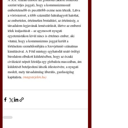
szerint teljes joggal), hogy a kommunizmusnál 
embertelenebb és pusztítóbb eszme nem létezik. Látva 
a vörösterrort, a több százmillió hátrahagyott halottat, 
az embertelen, értelmetlen brutalitást, az értelmiség, a 
társadalom legjavának lemészárlását, illetve az emberei 
lélek lealjasítását – az agymosott nyugati 
egyetemistákon kívül nincs is értelmes ember, aki 
vitatná, hogy a kommunizmus joggal került a 
történelem szemétdombjára a Szovjetunió szánalmas 
kimúlásával. A Föld mintegy egyhatodát uraló ördögi 
birodalom elbukott küldetésében, hogy az északi 
civilizáció népeit feloldja egy globalista masszában, ám 
küldetését beteljesíteni látszik édestestvére, a nyugati 
modell, mely társadalmilag liberális, gazdaságilag 
kapitalista. 
(
magyarjelen.hu
)