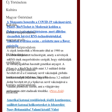
Új Történelem
Kultúra
Magyar Őstörténet
A Monsanto beperelte a COVID-19 vakcinagyártó 
Kakukk
Pfizert, BioNTechet és Modernát kedden a 
Delaware-i szövetségi bíróságon, mert állítólag 
kortárs szépirodalom
visszaéltek hírvivő RNS-technológiájukkal 
magyar nyelv
vakcináik gyártása során – erősítette meg a Bayer 
szóvivője
kortárs szépirodalom
A cégek lemásolták a Monsanto által az 1980-as 
EU bürokrácia
években kifejlesztett technológiát, amely a növények 
mRNS-ének megerősítésére szolgált, hogy stabilizálják 
emlékezés
az oltóanyagaikban használt genetikai anyagot. A 
Pfizer és a BioNTech több mint 3,3 milliárd dollár 
kortárs szépirodalom
bevételt ért el a Comirnaty nevű vakcinájuk globális 
kortárs szépirodalom filozófia
értékesítéséből 2024-ben, míg a Moderna 3,2 milliárd 
dollár bevételt ért el a Spikevax nevű vakcinájával a 
kortárs szépirodalom
vállalati jelentések szerint, ami a világjárvány 
tetőpontján elért eladásaik töredéke. 
(
Piros Zold
)
filozófia
Amerikai katonai repülőgépek újabb kontingense 
szállított katonai helikoptereket és felszerelést 
Nagy-Britanniába! Valami készül! Videó