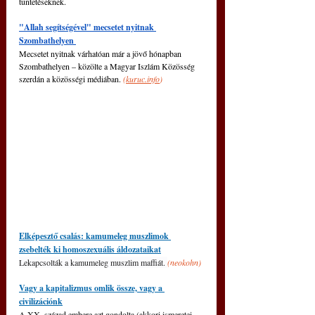
tüntetéseknek.
"Allah segítségével" mecsetet nyitnak 
Szombathelyen 
Mecsetet nyitnak várhatóan már a jövő hónapban 
Szombathelyen – közölte a Magyar Iszlám Közösség 
szerdán a közösségi médiában. 
(
kuruc.info
)
Elképesztő csalás: kamumeleg muszlimok 
zsebelték ki homoszexuális áldozataikat
Lekapcsolták a kamumeleg muszlim maffiát. 
(neokohn)
Vagy a kapitalizmus omlik össze, vagy a 
civilizációnk
A XX. század embere azt gondolta (akkori ismeretei 