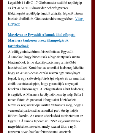
Legalább 14 db C-17 Globemaster szállító repülőgép 
és két AC-130J Ghostrider nehézfegyveres 
tűztámogató repülőgép landolt a királyi légierő három 
bázisán Suffolk és Gloucestershire megyékben. 
Vilag 
Helyzete
Moszkva: az Egyesült Államok által elfogott 
Marinera tankeren orosz állampolgárok 
tartózkodnak
A külügyminisztérium felszólította az Egyesült 
Államokat, hogy biztosítsák a hajó tisztjeinek méltó 
bánásmódot, és ne akadályozzák meg a mielőbbi 
hazatérésüket. Korábban az amerikai hadsereg közölte, 
hogy az Atlanti-óceán északi részén egy tartályhajót 
fogtak le egy szövetségi bírósági végzés és az amerikai 
elnök utasítása alapján, hogy garantálják a nyugati 
féltekén a biztonságot. A lefoglalásban a brit hadsereg 
is segített. A Marinera tartályhajó nemrég még Bella 1 
néven futott, és panamai lobogó alatt közlekedett. 
Nevét és regisztrációját azután változtatta meg, hogy a 
venezuelai partoknál az amerikai parti őrség hajója 
üldözni kezdte. Az orosz közlekedési minisztérium az 
Egyesült Államok lépését az ENSZ egyezményének 
megsértésének nevezte, amely szerint tilos a nyílt 
tengeren olyan hajókat feltartóztatni, amelyek 