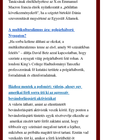
Tanácsának elnökhelyettese az X-en Emmanuel 
Macron francia elnök nyilatkozatát a „példátlan 
következményekről”, ha a szigetet birtokló Dánia 
szuverenitását megsértené az Egyesült Államok.
A multikulturalizmus ára: polgárháború 
Nyugaton?
„Ha sorba kellene állítani az okokat, a 
multikulturalizmus lenne az első, amely 90 százalékban 
felelős” – állítja David Betz azzal kapcsolatban, hogy 
szerinte a nyugati világ polgárháború felé rohan. A 
londoni King’s College Had­tudományi Tanszéke 
professzorának fő kutatási területe a polgárháborúk, 
forradalmak és ellenforradalmak.
Házhoz mentek a pofonért: videón, ahogy egy 
amerikai férfi sorra üti ki az agresszív 
bevándorláspárti aktivistákat
A videón látható, amint az ellentüntetőt 
bevándorláspárti aktivisták veszik körül. Egy ponton a 
bevándorláspárti tüntetés egyik résztvevője elkezdte az 
 amerikai zászlót tartó férfit zaklatni azzal, hogy 
többször egy szirénázó megafont tartott a fejéhez, 
miközben az próbálta magától távol tartani. Ezután vad 
verekedés tört ki, amikor a férfi körülbelül öt 