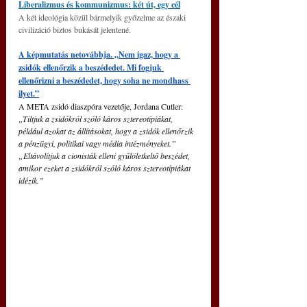
Liberalizmus és kommunizmus: két út, egy cél
A két ideológia közül bármelyik győzelme az északi 
civilizáció biztos bukását jelentené.
A képmutatás netovábbja. „Nem igaz, hogy a 
zsidók ellenőrzik a beszédedet. Mi fogjuk 
ellenőrizni a beszédedet, hogy soha ne mondhass 
ilyet.”
A META zsidó diaszpóra vezetője, Jordana Cutler:
„Tiltjuk a zsidókról szóló káros sztereotípiákat, 
például azokat az állításokat, hogy a zsidók ellenőrzik 
a pénzügyi, politikai vagy média intézményeket.” 
„Eltávolítjuk a cionisták elleni gyűlöletkeltő beszédet, 
amikor ezeket a zsidókról szóló káros sztereotípiákat 
idézik.”