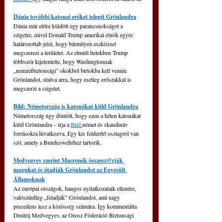
Dánia további katonai erőket telepít Grönlandra
Dánia már előre küldött egy parancsnokságot a 
szigetre, mivel Donald Trump amerikai elnök egyre 
határozottab jelzi, hogy bármilyen eszközzel 
megszerezi a területet. Az elmúlt hetekben Trump 
többször kijelentette, hogy Washingtonnak 
„nemzetbiztonsági” okokból birtokba kell vennie 
Grönlandot, utalva arra, hogy esetleg erőszakkal is 
megszerzi a szigetet.
Bild: Németország is katonákat küld Grönlandra
Németország úgy döntött, hogy ezen a héten katonákat 
küld Grönlandra – írja a 
Bild 
német és skandináv 
forrásokra hivatkozva. Egy kis felderítő osztagról van 
szó, amely a Bundeswehrhez tartozik.
Medvegyev szerint Macronék összesz@rják 
magukat és átadják Grönlandot az Egyesült 
Államoknak
Az európai országok, hangos nyilatkozataik ellenére, 
valószínűleg „feladják” Grönlandot, ami nagy 
precedens lesz a közösség számára. Így kommentálta 
Dmitrij Medvegyev, az Orosz Föderáció Biztonsági 