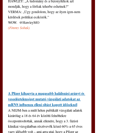
HAWLEY: „A tudomány és a bizonyítékok azt 
mondják, hogy a férfiak teherbe eshetnek?”
VERMA: „Úgy gondolom, hogy az ilyen igen-nem 
kérdések politikai eszközök.”
WOW.  @HawleyMO 
(
Fimmy Sobak)
A Pfizer kihagyta a magasabb halálozási arányt és 
veseelégtelenséget mutató vizsgálati adatokat az 
mRNS influenza elleni oltást kapott időseknél
A NEJM-ben a múlt héten publikált vizsgálati adatok 
kizárólag a 18 és 64 év közötti felnőttekre 
összpontosítottak, annak ellenére, hogy a 3. fázisú 
klinikai vizsgálatban résztvevők közel 60%-a 65 éves 
vagy idősebb volt – ami arra utal, hogy a Pfizer az 