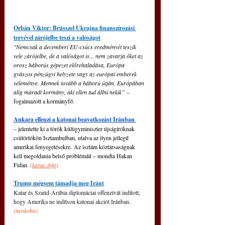
Orbán Viktor: Brüsszel Ukrajna finanszírozási 
tervével zárójelbe teszi a valóságot
"
Nemcsak a decemberi EU-csúcs eredményét teszik 
vele zárójelbe, de a valóságot is... nem zavarja őket az 
orosz háborús gépezet előrehaladása, Európa 
gyászos pénzügyi helyzete vagy az európai emberek 
véleménye.
Mennek tovább a háború útján. Európában 
alig maradt kormány, aki ellen tud állni nekik”
 – 
fogalmazott a kormányfő.
Ankara ellenzi a katonai beavatkozást Iránban 
‒
 jelentette ki a török külügyminiszter újságíróknak 
csütörtökön Isztambulban, utalva az ilyen jellegű 
amerikai fenyegetésekre. Az iszlám köztársaságnak 
kell megoldania belső problémáit 
‒
 mondta Hakan 
Fidan. 
(
kuruc.info
)
Trump mégsem támadja meg Iránt
Katar és Szaúd-Arábia diplomáciai offenzívát indított, 
hogy Amerika ne indítson katonai akciót Iránban. 
(neokohn)