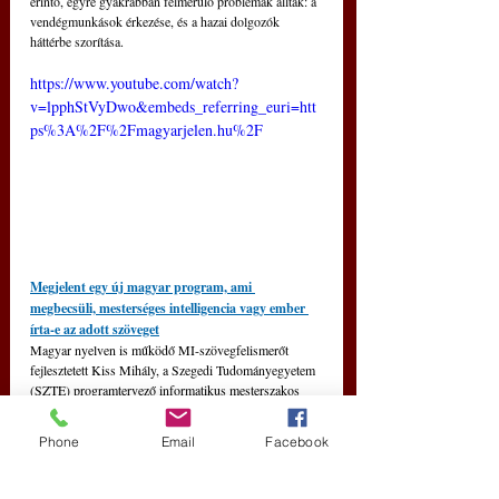
érintő, egyre gyakrabban felmerülő problémák álltak: a 
vendégmunkások érkezése, és a hazai dolgozók 
háttérbe szorítása.
https://www.youtube.com/watch?
v=lpphStVyDwo&embeds_referring_euri=htt
ps%3A%2F%2Fmagyarjelen.hu%2F
Megjelent egy új magyar program, ami 
megbecsüli, mesterséges intelligencia vagy ember 
írta-e az adott szöveget
Magyar nyelven is működő MI-szövegfelismerőt 
fejlesztetett Kiss Mihály, a Szegedi Tudományegyetem 
(SZTE) programtervező informatikus mesterszakos 
hallgatója, megoldása a tesztek alapján kiemelkedően 
pontosan képes megkülönböztetni az ember által írt és 
Phone
Email
Facebook
a nagy nyelvi modellek által generált szövegeket – 
közölte a felsőoktatási intézmény
 csütörtökön.