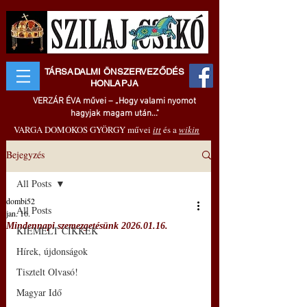
TÁRSADALMI ÖNSZERVEZŐDÉS
HONLAPJA
VERZÁR ÉVA művei – „Hogy valami nyomot
hagyjak magam után..."
VARGA DOMOKOS GYÖRGY művei
itt
és a
wikin
Bejegyzés
All Posts
dombi52
All Posts
jan. 16.
Mindennapi szemezgetésünk 2026.01.16.
KIEMELT CIKKEK
Hírek, újdonságok
Tisztelt Olvasó!
Magyar Idő