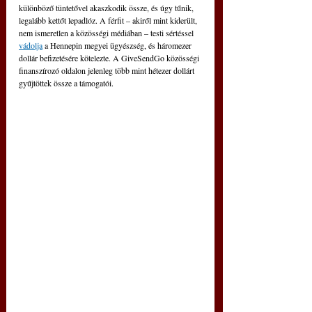
különböző tüntetővel akaszkodik össze, és úgy tűnik, 
legalább kettőt lepadlóz. A férfit – akiről mint kiderült, 
nem ismeretlen a közösségi médiában – testi sértéssel 
vádolja
a Hennepin megyei ügyészség, és háromezer 
dollár befizetésére kötelezte. A GiveSendGo közösségi 
finanszírozó oldalon jelenleg több mint hétezer dollárt 
gyűjtöttek össze a támogatói.