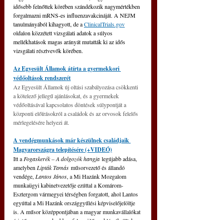
idősebb felnőttek körében szándékozik nagymértékben 
forgalmazni mRNS-es influenzavakcináját. A NEJM 
tanulmányából kihagyott, de a 
ClinicalTrials.gov
oldalon közzétett vizsgálati adatok a súlyos 
mellékhatások magas arányát mutatták ki az idős 
vizsgálati résztvevők körében.
Az Egyesült Államok átírta a gyermekkori 
védőoltások rendszerét
Az Egyesült Államok új oltási szabályozása csökkenti 
a kötelező jellegű ajánlásokat, és a gyermekek 
védőoltásával kapcsolatos döntések súlypontját a 
központi előírásokról a családok és az orvosok felelős 
mérlegelésére helyezi át.
A vendégmunkások már készülnek családjaik 
Magyarországra telepítésére (+VIDEÓ)
Itt a 
Fogaskerék – A dolgozók hangja
 legújabb adása, 
amelyben 
Lipták Tamás
 műsorvezető és állandó 
vendége, 
Lantos János
, a Mi Hazánk Mozgalom 
munkaügyi kabinetvezetője ezúttal a Komárom-
Esztergom vármegyei térségben forgatott, ahol Lantos 
egyúttal a Mi Hazánk országgyűlési képviselőjelöltje 
is. A műsor középpontjában a magyar munkavállalókat 