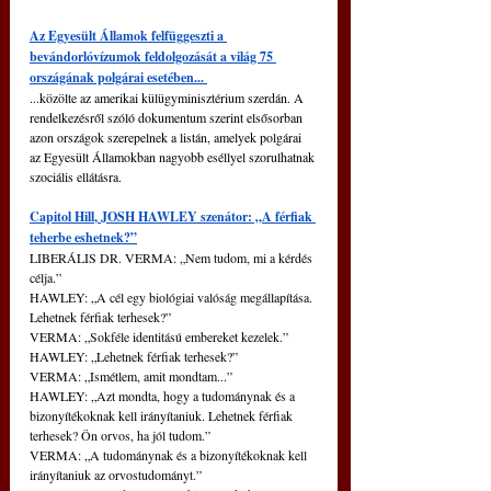
Az Egyesült Államok felfüggeszti a 
bevándorlóvízumok feldolgozását a világ 75 
országának polgárai esetében... 
...közölte az amerikai külügyminisztérium szerdán. A 
rendelkezésről szóló dokumentum szerint elsősorban 
azon országok szerepelnek a listán, amelyek polgárai 
az Egyesült Államokban nagyobb eséllyel szorulhatnak 
szociális ellátásra.
Capitol Hill
,
 JOSH HAWLEY szenátor: „A férfiak 
teherbe eshetnek?”
LIBERÁLIS DR. VERMA: „Nem tudom, mi a kérdés 
célja.”
HAWLEY: „A cél egy biológiai valóság megállapítása. 
Lehetnek férfiak terhesek?”
VERMA: „Sokféle identitású embereket kezelek.”
HAWLEY: „Lehetnek férfiak terhesek?”
VERMA: „Ismétlem, amit mondtam...”
HAWLEY: „Azt mondta, hogy a tudománynak és a 
bizonyítékoknak kell irányítaniuk. Lehetnek férfiak 
terhesek? Ön orvos, ha jól tudom.”
VERMA: „A tudománynak és a bizonyítékoknak kell 
irányítaniuk az orvostudományt.”