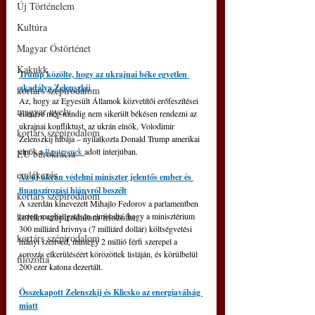
Új Történelem
Kultúra
Magyar Őstörténet
Kakukk
Trump közölte, hogy az ukrajnai béke egyetlen 
akadálya Zelenszkij
kortárs szépirodalom
Az, hogy az Egyesült Államok közvetítői erőfeszítései 
magyar nyelv
ellenére még mindig nem sikerült békésen rendezni az 
ukrajnai konfliktust, az ukrán elnök, Volodimir 
kortárs szépirodalom
Zelenszkij hibája – nyilatkozta Donald Trump amerikai 
elnök a 
Reutersnek 
adott interjúban.
EU bürokrácia
emlékezés
Az új ukrán védelmi miniszter jelentős ember és 
finanszírozási hiányról beszélt
kortárs szépirodalom
A szerdán kinevezett Mihajlo Fedorov a parlamentben 
kortárs szépirodalom filozófia
tartott meghallgatásán elmondta, hogy a minisztérium 
300 milliárd hrivnya (7 milliárd dollár) költségvetési 
kortárs szépirodalom
hiányt szenved, mintegy 2 millió férfi szerepel a 
sorozás elkerüléséért körözöttek listáján, és körülbelül 
filozófia
200 ezer katona dezertált.
Összekapott Zelenszkij és Klicsko az energiaválság 
miatt