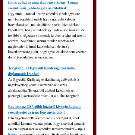
Elmaradhat az amerikai beavatkozás: Trump 
szerint Irán „abbahagyta az öldöklést”
Úgy tűnik, Donald Trump amerikai elnök egyelőre 
nem fenyegetőzik újabb Iránra irányuló katonai 
beavatkozással, miután állítása szerint biztosítékot 
kapott arra, hogy a tüntetők gyilkolása abbamaradt, és 
további kivégzések sincsenek tervben a teheráni rezsim 
részéről. 
Sajtóhírek szerint minden lehetőséget 
megtekintett Iránnal kapcsolatban, de arra a 
következtetésre jutott, hogy egyetlen akció sem vezetne 
döntő fordulathoz az országban.
Telegraph: az Egyesült Királyság evakuálta 
diplomatáit Iránból
Az Egyesült Királyság evakuálta nagykövetét és a 
nagykövetség konzuli osztályának összes 
alkalmazottját Teheránból a közel-keleti helyzet 
jelenlegi kiszélesedése miatt – írja a The Telegraph.
Reuters: az USA több bázisról kivonja katonai 
személyzetét az iráni fenyegetés miatt
Irán figyelmeztette a szomszédos országokat, ahol 
amerikai katonák vannak jelen, hogy amerikai támadás 
esetén csapást mér az amerikai támaszpontokra – írja a 
Reuters 
egy magas rangú iráni tisztviselőre hivatkozva.