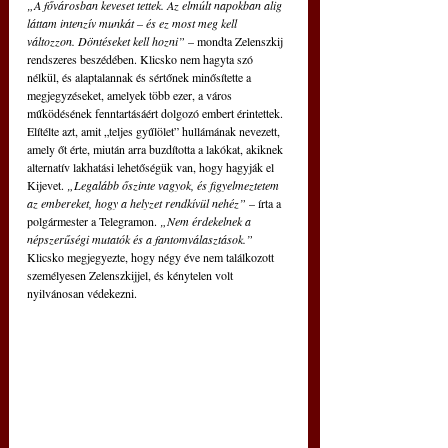
„A fővárosban keveset tettek. Az elmúlt napokban alig 
láttam intenzív munkát – és ez most meg kell 
változzon. Döntéseket kell hozni” 
– mondta Zelenszkij 
rendszeres beszédében. Klicsko nem hagyta szó 
nélkül, és alaptalannak és sértőnek minősítette a 
megjegyzéseket, amelyek több ezer, a város 
működésének fenntartásáért dolgozó embert érintettek. 
Elítélte azt, amit „teljes gyűlölet” hullámának nevezett, 
amely őt érte, miután arra buzdította a lakókat, akiknek 
alternatív lakhatási lehetőségük van, hogy hagyják el 
Kijevet. 
„Legalább őszinte vagyok, és figyelmeztetem 
az embereket, hogy a helyzet rendkívül nehéz”
 – írta a 
polgármester a Telegramon.
 „Nem érdekelnek a 
népszerűségi mutatók és a fantomválasztások.” 
Klicsko megjegyezte, hogy négy éve nem találkozott 
személyesen Zelenszkijjel, és kénytelen volt 
nyilvánosan védekezni.