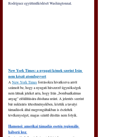
Rodríguez együttműködését Washingtonnal.
New York Times: a nyugati kémek szerint Irán 
nem készít atomfegyvert
A 
New York Times
 forrásokra hivatkozva arról 
számolt be, hogy a nyugati hírszerző ügynökségek 
nem látnak jeleket arra, hogy Irán „bombaalkalmas 
anyag” előállítására dúsítana uránt. A jelentés szerint 
bár nukleáris létesítményekben, köztük a tavalyi 
támadások által megrongáltakban is észleltek 
tevékenységet, magas szintű dúsítás nem folyik.
Hamenei: amerikai támadás esetén regionális 
háború lesz 