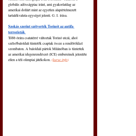
globális adósságpiac iránt, ami gyakorlatilag az 
amerikai dollárt mint az egyetlen alapértelmezett 
tartalékvaluta-egységet jelenti. G. I. írása. 
Szokás szerint szétverték Torinót az antifa 
terroristák 
Több órára csatatérré változtak Torinó utcái, ahol 
szélsőbaloldali tüntetők csaptak össze a rendőrökkel 
szombaton. A baloldali pártok Milánóban is tüntettek 
az amerikai idegenrendészet (ICE) embereinek jelenléte 
ellen a téli olimpiai játékokon. 
(
kuruc.info
)