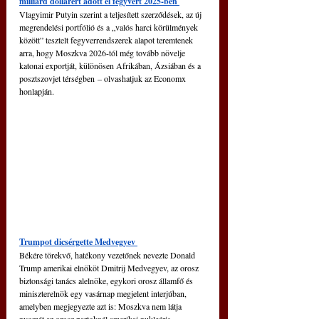
milliárd dollárért adott el fegyvert 2025-ben 
Vlagyimir Putyin szerint a teljesített szerződések, az új 
megrendelési portfólió és a „valós harci körülmények 
között” tesztelt fegyverrendszerek alapot teremtenek 
arra, hogy Moszkva 2026-tól még tovább növelje 
katonai exportját, különösen Afrikában, Ázsiában és a 
posztszovjet térségben – olvashatjuk az Economx 
honlapján.
Trumpot dicsérgette Medvegyev 
Békére törekvő, hatékony vezetőnek nevezte Donald 
Trump amerikai elnököt Dmitrij Medvegyev, az orosz 
biztonsági tanács alelnöke, egykori orosz államfő és 
miniszterelnök egy vasárnap megjelent interjúban, 
amelyben megjegyezte azt is: Moszkva nem látja 
nyomát az orosz partoknál amerikai nukleáris 