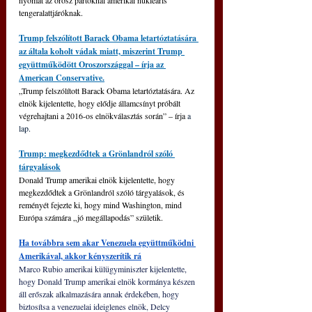
tengeralattjáróknak.
Trump felszólított Barack Obama letartóztatására 
az általa koholt vádak miatt, miszerint Trump 
együttműködött Oroszországgal – írja az 
American Conservative.
„Trump felszólított Barack Obama letartóztatására. Az 
elnök kijelentette, hogy elődje államcsínyt próbált 
végrehajtani a 2016-os elnökválasztás során” – írja 
a 
lap.
Trump: megkezdődtek a Grönlandról szóló 
tárgyalások
Donald Trump amerikai elnök kijelentette, hogy 
megkezdődtek a Grönlandról szóló tárgyalások, és 
reményét fejezte ki, hogy mind Washington, mind 
Európa számára „jó megállapodás” születik.
Ha továbbra sem akar Venezuela együttműködni 
Amerikával, akkor kényszerítik rá
Marco Rubio amerikai külügyminiszter kijelentette, 
hogy Donald Trump amerikai elnök kormánya készen 
áll erőszak alkalmazására annak érdekében, hogy 
biztosítsa a venezuelai ideiglenes elnök, Delcy 