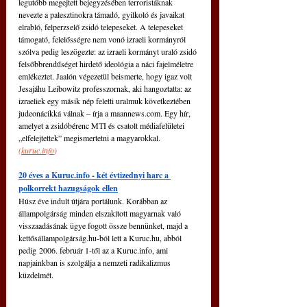
legutóbb megejtett bejegyzésében terroristáknak 
nevezte a palesztinokra támadó, gyilkoló és javaikat 
elrabló, felperzselő zsidó telepeseket. A telepeseket 
támogató, felelősségre nem vonó izraeli kormányról 
szólva pedig leszögezte: az izraeli kormányt uraló zsidó 
felsőbbrendűséget hirdető ideológia a náci fajelméletre 
emlékeztet. Jaalón végezetül beismerte, hogy igaz volt 
Jesajáhu Leibowitz professzornak, aki hangoztatta: az 
izraeliek egy másik nép feletti uralmuk következtében 
judeonácikká válnak – írja a 
maannews.com
. Egy hír, 
amelyet a zsidóbérenc MTI és csatolt médiafelületei 
„elfelejtettek” megismertetni a magyarokkal. 
(
kuruc.info
)
20 éves a Kuruc.info - két évtizednyi harc a 
polkorrekt hazugságok ellen
Húsz éve indult útjára portálunk. Korábban az 
állampolgárság minden elszakított magyarnak való 
visszaadásának ügye fogott össze bennünket, majd a 
kettősállampolgárság.hu-ból lett a 
Kuruc.hu
, abból 
pedig 2006. február 1-től az a 
Kuruc.info
, ami 
napjainkban is szolgálja a nemzeti radikalizmus 
küzdelmét.