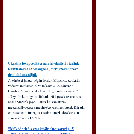
Ukrajna lekapcsolja a nem hitelesített Starlink 
terminálokat az országban, mert azokat orosz 
drónok használják
A kéréssel január végén fordult Muskhoz az ukrán 
védelmi miniszter. A vállalkozó a köszönetre a 
következő mondattal válaszolt: „mindig szívesen”. 
„Úgy tűnik, hogy az általunk tett lépések az oroszok 
által a Starlink jogosulatlan használatának 
megakadályozására meghozták eredményüket. Kérjük, 
értesítsenek minket, ha további intézkedésekre van 
szükség” – írta később.
"Működnek" a szankciók: Oroszország 15 