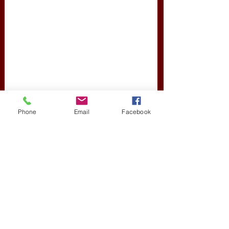
Phone
Email
Facebook
Forrás: 
Friss bejegyzések
Az összes megtekintése