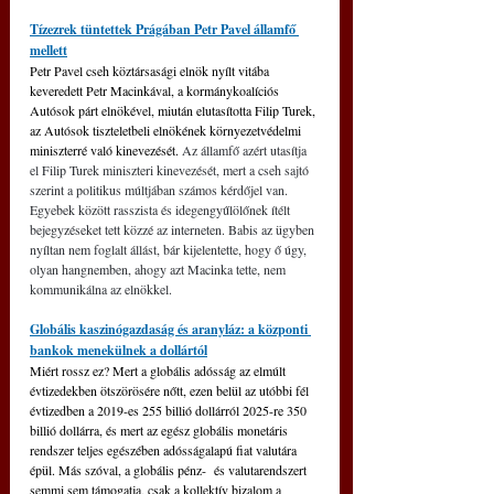
Tízezrek tüntettek Prágában Petr Pavel államfő 
mellett
Petr Pavel cseh köztársasági elnök nyílt vitába 
keveredett Petr Macinkával, a kormánykoalíciós 
Autósok párt elnökével, miután elutasította Filip Turek, 
az Autósok tiszteletbeli elnökének környezetvédelmi 
miniszterré való kinevezését. 
Az államfő azért utasítja 
el Filip Turek miniszteri kinevezését, mert a cseh sajtó 
szerint a politikus múltjában számos kérdőjel van. 
Egyebek között rasszista és idegengyűlölőnek ítélt 
bejegyzéseket tett közzé az interneten. Babis az ügyben 
nyíltan nem foglalt állást, bár kijelentette, hogy ő úgy, 
olyan hangnemben, ahogy azt Macinka tette, nem 
kommunikálna az elnökkel.
Globális kaszinógazdaság és aranyláz: a központi 
bankok menekülnek a dollártól
Miért rossz ez? Mert a globális adósság az elmúlt 
évtizedekben ötszörösére nőtt, ezen belül az utóbbi fél 
évtizedben a 2019-es 255 billió dollárról 2025-re 350 
billió dollárra, és mert az egész globális monetáris 
rendszer teljes egészében adósságalapú fiat valutára 
épül. Más szóval, a globális pénz-  és valutarendszert 
semmi sem támogatja, csak a kollektív bizalom a 