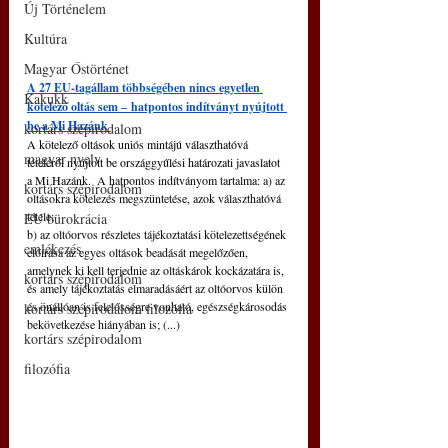
Új Történelem
Kultúra
Magyar Őstörténet
A 27 EU-tagállam többségében nincs egyetlen 
Kakukk
kötelező oltás sem 
‒
 hatpontos indítványt nyújtott 
be a Mi Hazánk 
kortárs szépirodalom
A kötelező oltások uniós mintájú választhatóvá 
magyar nyelv
tételéről nyújtott be országgyűlési határozati javaslatot 
a Mi Hazánk. 
 A hatpontos indítványom tartalma: a) az 
kortárs szépirodalom
oltásokra kötelezés megszüntetése, azok választhatóvá 
tétele;
EU bürokrácia
b) az oltóorvos részletes tájékoztatási kötelezettségének 
emlékezés
előírása az egyes oltások beadását megelőzően, 
amelynek ki kell terjednie az oltáskárok kockázatára is, 
kortárs szépirodalom
és amely tájékoztatás elmaradásáért az oltóorvos külön 
és önállóan is felelősségre vonható, egészségkárosodás 
kortárs szépirodalom filozófia
bekövetkezése hiányában is; (...) 
kortárs szépirodalom
filozófia