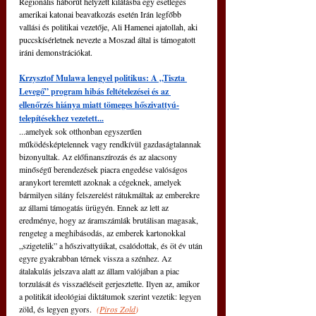
Regionális háborút helyzett kilátásba egy esetleges 
amerikai katonai beavatkozás esetén Irán legfőbb 
vallási és politikai vezetője, Ali Hamenei ajatollah, aki 
puccskísérletnek nevezte a Moszad által is támogatott 
iráni demonstrációkat.
Krzysztof Mulawa lengyel politikus: A „Tiszta 
Levegő” program hibás feltételezései és az 
ellenőrzés hiánya miatt tömeges hőszivattyú-
telepítésekhez vezetett...
...amelyek sok otthonban egyszerűen 
működésképtelennek vagy rendkívül gazdaságtalannak 
bizonyultak. Az előfinanszírozás és az alacsony 
minőségű berendezések piacra engedése valóságos 
aranykort teremtett azoknak a cégeknek, amelyek 
bármilyen silány felszerelést rátukmáltak az emberekre 
az állami támogatás ürügyén. Ennek az lett az 
eredménye, hogy az áramszámlák brutálisan magasak, 
rengeteg a meghibásodás, az emberek kartonokkal 
„szigetelik” a hőszivattyúikat, csalódottak, és öt év után 
egyre gyakrabban térnek vissza a szénhez. Az 
átalakulás jelszava alatt az állam valójában a piac 
torzulását és visszaéléseit gerjesztette. Ilyen az, amikor 
a politikát ideológiai diktátumok szerint vezetik: legyen 
zöld, és legyen gyors. 
(
Piros Zold
)