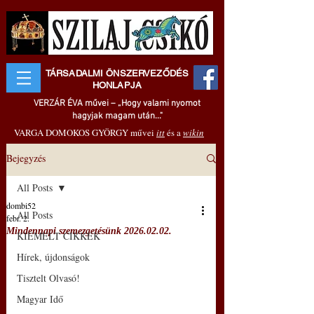
TÁRSADALMI ÖNSZERVEZŐDÉS
HONLAPJA
VERZÁR ÉVA művei – „Hogy valami nyomot
hagyjak magam után..."
VARGA DOMOKOS GYÖRGY művei
itt
és a
wikin
Bejegyzés
All Posts
dombi52
All Posts
febr. 2.
Mindennapi szemezgetésünk 2026.02.02.
KIEMELT CIKKEK
Hírek, újdonságok
Tisztelt Olvasó!
Magyar Idő