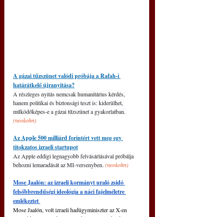
A gázai tűzszünet valódi próbája a Rafah-i 
határátkelő újranyitása?
A részleges nyitás nemcsak humanitárius kérdés, 
hanem politikai és biztonsági teszt is: kiderülhet, 
működőképes-e a gázai tűzszünet a gyakorlatban. 
(neokohn)
Az Apple 500 milliárd forintért vett meg egy 
titokzatos izraeli startupot
Az Apple eddigi legnagyobb felvásárlásával próbálja 
behozni lemaradását az MI-versenyben. 
(neokohn)
Mose Jaalón: az izraeli kormányt uraló zsidó 
felsőbbrendűségi ideológia a náci fajelméletre 
emlékeztet 
Mose Jaalón, volt izraeli hadügyminiszter az X-en 