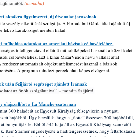
lajfinomítót. 
(neokohn)
t aknákra figyelmeztet, új útvonalat javasolnak 
tte veszély elkerülését szolgálja. A Forradalmi Gárda által ajánlott új 
ze fekvő Larak-sziget mentén halad.
ott műholdas adatokat az amerikai bázisok célbavételéhez 
erséges intelligenciával ellátott műholdképeket használt a közel-keleti 
sok célbavételéhez. Ezt a kínai MizarVision nevű vállalat által 
. A rendszer automatizált objektumfelismerést használ a bázisok, 
ismerésére. A program mindezt percek alatt képes elvégezni.
 után Szijjártó segítséget ajánlott Iránnak
solatot az önök szolgálataival" 
‒
 mondta Szijjártó.
gy olajszállítót a La Manche-csatornán
mint 300 haladt át az Egyesült Királyság felségvizein a nyugati 
zett hajókból. Úgy becsülik, hogy a „flotta” összesen 700 hajóból áll, 
t bonyolítják le. Ebből 544 hajó áll az Egyesült Királyság szankciói 
nök, Keir Starmer engedélyezte a haditengerészetnek, hogy feltartóztassa 