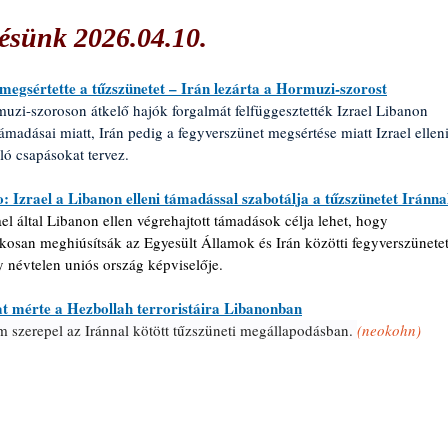
ésünk 2026.04.10.
 megsértette a tűzszünetet – Irán lezárta a Hormuzi-szorost
uzi-szoroson átkelő hajók forgalmát felfüggesztették Izrael Libanon 
támadásai miatt, Irán pedig a fegyverszünet megsértése miatt Izrael elleni
ló csapásokat tervez.
co: Izrael a Libanon elleni támadással szabotálja a tűzszünetet Iránna
el által Libanon ellen végrehajtott támadások célja lehet, hogy 
kosan meghiúsítsák az Egyesült Államok és Irán közötti fegyverszünetet
 névtelen uniós ország képviselője.
at mérte a Hezbollah terroristáira Libanonban
szerepel az Iránnal kötött tűzszüneti megállapodásban. 
(neokohn)