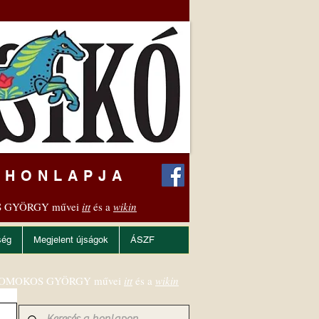
 HONLAPJA
 GYÖRGY művei
itt
és a
wikin
ség
Megjelent újságok
ÁSZF
OMOKOS GYÖRGY művei
itt
és a
wikin