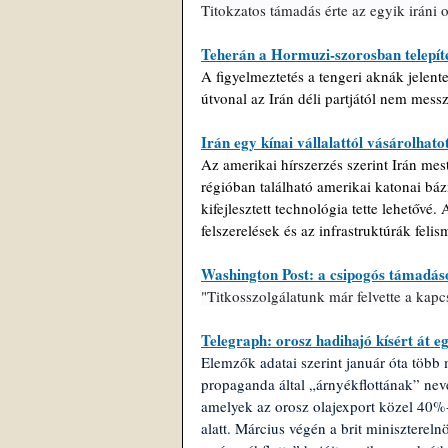
Titokzatos támadás érte az egyik iráni o
Teherán a Hormuzi-szorosban telepítet
A figyelmeztetés a tengeri aknák jelente
útvonal az Irán déli partjától nem mess
Irán egy kínai vállalattól vásárolhat
Az amerikai hírszerzés szerint Irán mest
régióban található amerikai katonai bázi
kifejlesztett technológia tette lehetővé
felszerelések és az infrastruktúrák fel
Washington Post: a csipogós támadások
"Titkosszolgálatunk már felvette a kapc
Telegraph: orosz hadihajó kísért át e
Elemzők adatai szerint január óta több 
propaganda által „árnyékflottának” neve
amelyek az orosz olajexport közel 40%-á
alatt. Március végén a brit miniszterel