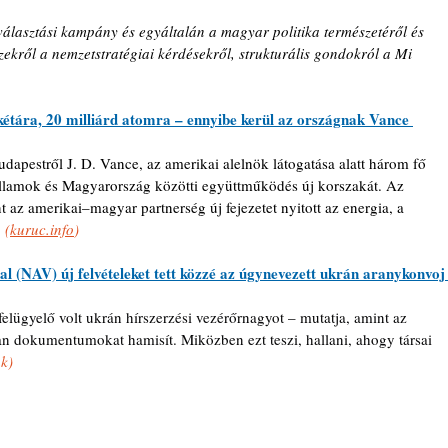
álasztási kampány és egyáltalán a magyar politika természetéről és 
zekről a nemzetstratégiai kérdésekről, strukturális gondokról a Mi 
rakétára, 20 milliárd atomra – ennyibe kerül az országnak Vance 
 Budapestről J. D. Vance, az amerikai alelnök látogatása alatt három fő 
 Államok és Magyarország közötti együttműködés új korszakát. Az 
 az amerikai–magyar partnerség új fejezetet nyitott az energia, a 
 
(
kuruc.info
)
(NAV) új felvételeket tett közzé az úgynevezett ukrán aranykonvoj
 felügyelő volt ukrán hírszerzési vezérőrnagyot – mutatja, amint az 
n dokumentumokat hamisít. Miközben ezt teszi, hallani, ahogy társai 
k)