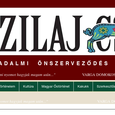
ADALMI ÖNSZERVEZŐDÉS
mi nyomot hagyjak magam után..."
VARGA DOMOKOS
Történelem
Kultúra
Magyar Őstörténet
Kakukk
Szerkesztő
omot hagyjak magam után..."
VARGA D