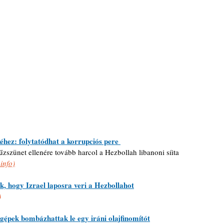
éhez: folytatódhat a korrupciós pere 
 tűzszünet ellenére tovább harcol a Hezbollah libanoni síita 
info)
k, hogy Izrael laposra veri a Hezbollahot
)
épek bombázhattak le egy iráni olajfinomítót