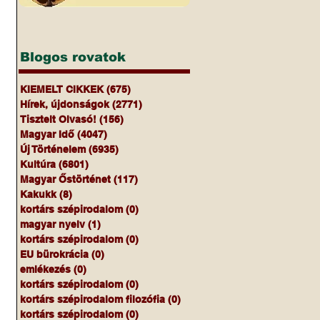
Blogos rovatok
KIEMELT CIKKEK
(675)
675 bejegyzés
Hírek, újdonságok
(2771)
2771 bejegyzés
Tisztelt Olvasó!
(156)
156 bejegyzés
Magyar Idő
(4047)
4047 bejegyzés
Új Történelem
(6935)
6935 bejegyzés
Kultúra
(6801)
6801 bejegyzés
Magyar Őstörténet
(117)
117 bejegyzés
Kakukk
(8)
8 bejegyzés
kortárs szépirodalom
(0)
0 bejegyzés
magyar nyelv
(1)
1 bejegyzés
kortárs szépirodalom
(0)
0 bejegyzés
EU bürokrácia
(0)
0 bejegyzés
emlékezés
(0)
0 bejegyzés
kortárs szépirodalom
(0)
0 bejegyzés
kortárs szépirodalom filozófia
(0)
0 bejegyzés
kortárs szépirodalom
(0)
0 bejegyzés