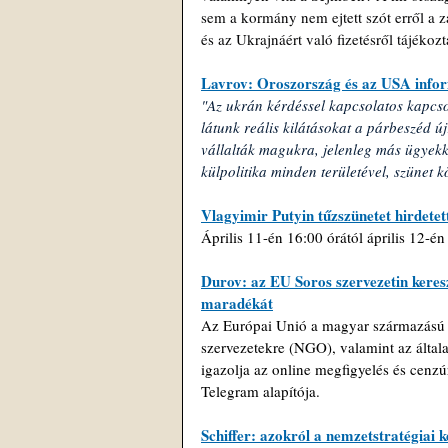
sem a kormány nem ejtett szót erről a z
és az Ukrajnáért való fizetésről tájékozt
Lavrov: Oroszország és az USA inform
"Az ukrán kérdéssel kapcsolatos kapcso
látunk reális kilátásokat a párbeszéd új
vállalták magukra, jelenleg más ügyekke
külpolitika minden területével, szünet k
Vlagyimir Putyin tűzszünetet hirdetet
Április 11-én 16:00 órától április 12-é
Durov: az EU Soros szervezetin keresz
maradékát
Az Európai Unió a magyar származású m
szervezetekre (NGO), valamint az álta
igazolja az online megfigyelés és cenzúr
Telegram alapítója.
Schiffer: azokról a nemzetstratégiai