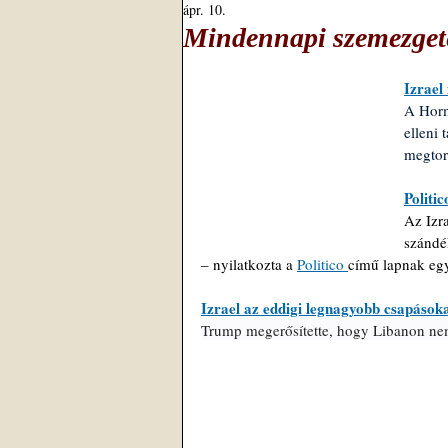
ápr. 10.
Mindennapi szemezget
Izrael
A Horm
elleni 
megtor
Politi
Az Izra
szándé
– nyilatkozta a 
Politico 
című lapnak egy
Izrael az eddigi legnagyobb csapások
Trump megerősítette, hogy Libanon nem 