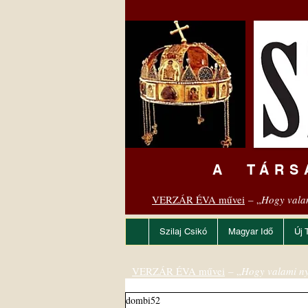
A TÁRS
VERZÁR ÉVA művei
– „
Hogy vala
Szilaj Csikó
Magyar Idő
Új 
VERZÁR ÉVA művei
– „
Hogy valami ny
dombi52