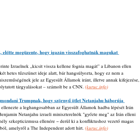
, előtte megüzente, hogy igazán visszafoghatnák magukat 
erinte Izraelnek „kicsit vissza kellene fognia magát” a Libanon ellen 
két hetes tűzszünet ideje alatt, bár hangsúlyozta, hogy ez nem a 
hiszeműségének jele az Egyesült Államok iránt, illetve annak kifejezése,
folytatott tárgyalásokat – számolt be a CNN. 
(
kuruc.info
)
gmondani Trumpnak, hogy szörnyű ötlet Netanjahu háborúja 
ök ellenezte a leghangosabban az Egyesült Államok hadba lépését Irán 
enjamin Netanjahu izraeli miniszterelnök "győzte meg" az Irán elleni 
ély szkepticizmusa ellenére − derül ki a konfliktushoz vezető magas 
ból, amelyről a The Independent adott hírt. 
(
kuruc.info
)