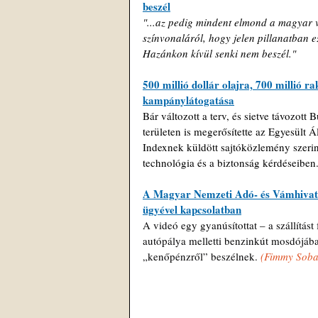
beszél
"...az pedig mindent elmond a magyar v
színvonaláról, hogy jelen pillanatban e
Hazánkon kívül senki nem beszél."
500 millió dollár olajra, 700 millió 
kampánylátogatása
Bár változott a terv, és sietve távozott
területen is megerősítette az Egyesült
Indexnek küldött sajtóközlemény szerint
technológia és a biztonság kérdéseiben.
A Magyar Nemzeti Adó- és Vámhivatal 
ügyével kapcsolatban
A videó egy gyanúsítottat – a szállítást
autópálya melletti benzinkút mosdójába
„kenőpénzről” beszélnek. 
(
Fimmy Soba