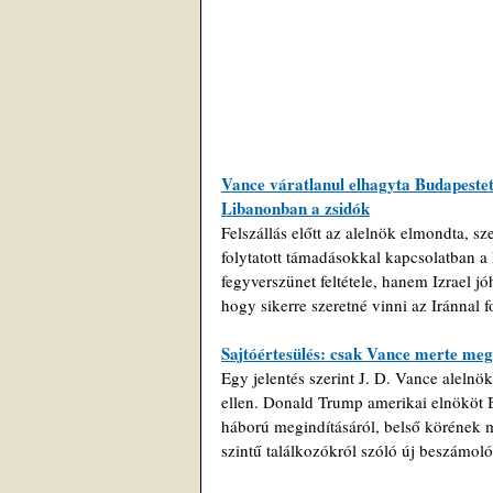
Vance váratlanul elhagyta Budapestet
Libanonban a zsidók
Felszállás előtt az alelnök elmondta, sz
folytatott támadásokkal kapcsolatban a 
fegyverszünet feltétele, hanem Izrael jó
hogy sikerre szeretné vinni az Iránnal 
Sajtóértesülés: csak Vance merte me
Egy jelentés szerint J. D. Vance aleln
ellen. Donald Trump amerikai elnököt B
háború megindításáról, belső körének m
szintű találkozókról szóló új beszámoló