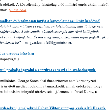
áradékról. A közvéleményt kizárólag a 90 milliárd eurós ukrán hitelről 
atták. 
(
Piros Zold
)
álisan és bizalmasan tartja a kapcsolatot az ukrán kérdésről
lataink informálisan és bizalmasan folytatódnak; már jó ideje nem 
rafelvételére. A közvetítők, akiknek szerepét amerikai kollégáink 
l vannak elfoglalva. És mivel ugyanaz a közvetítőcsapat foglalkozik a 
övetkezett be” 
– magyarázta a külügyminiszter.
t az ortodox húsvétra
n napnyugtáig.
tül próbálja igazolni a cenzúrát és veszi el a szabadságunk 
illiárdos, George Soros által finanszírozott nem kormányzati 
la irányított médiabirodalomra támaszkodik annak érdekében, hogy 
a fokozására irányuló törekvéseit – jelentette ki Pavel Durov, a 
 kérdésekről, amelyekről Orbán Viktor sunnyog, csak a Mi Hazánk 