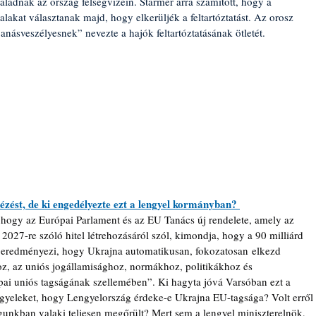
aladnak az ország felségvizein. Starmer arra számított, hogy a 
lakat választanak majd, hogy elkerüljék a feltartóztatást. Az orosz 
ásveszélyesnek” nevezte a hajók feltartóztatásának ötletét.
zést, de ki engedélyezte ezt a lengyel kormányban? 
hogy az Európai Parlament és az EU Tanács új rendelete, amely az 
2027-re szóló hitel létrehozásáról szól, kimondja, hogy a 90 milliárd 
t eredményezi, hogy Ukrajna automatikusan, fokozatosan elkezd 
z, az uniós jogállamisághoz, normákhoz, politikákhoz és 
ai uniós tagságának szellemében”. Ki hagyta jóvá Varsóban ezt a 
gyeleket, hogy Lengyelország érdeke-e Ukrajna EU-tagsága? Volt erről 
unkban valaki teljesen megőrült? Mert sem a lengyel miniszterelnök, 