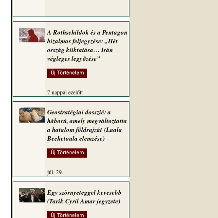
A Rothschildok és a Pentagon
bizalmas feljegyzése: „Hét
ország kiiktatása… Irán
végleges legyőzése”
Új Történelem
7 nappal ezelőtt
Geostratégiai dosszié: a
háború, amely megváltoztatta
a hatalom földrajzát (Laala
Bechetoula elemzése)
Új Történelem
júl. 29.
Egy szörnyeteggel kevesebb
(Tarik Cyril Amar jegyzete)
Új Történelem