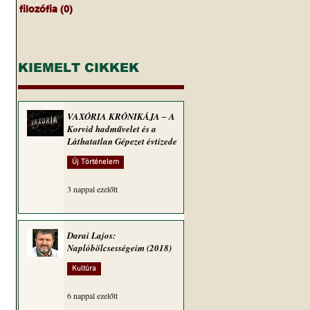
filozófia
(0)
0 bejegyzés
KIEMELT CIKKEK
VAXÓRIA KRÓNIKÁJA ‒ A
Korvid hadművelet és a
Láthatatlan Gépezet évtizede
Új Történelem
3 nappal ezelőtt
Darai Lajos:
Naplóbölcsességeim (2018)
Kultúra
6 nappal ezelőtt