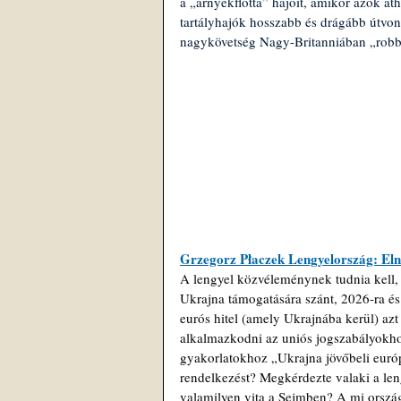
a „árnyékflotta” hajóit, amikor azok áth
tartályhajók hosszabb és drágább útvona
nagykövetség Nagy-Britanniában „robban
Grzegorz Płaczek Lengyelország: Elné
A lengyel közvéleménynek tudnia kell, 
Ukrajna támogatására szánt, 2026-ra és 
eurós hitel (amely Ukrajnába kerül) az
alkalmazkodni az uniós jogszabályokho
gyakorlatokhoz „Ukrajna jövőbeli európ
rendelkezést? Megkérdezte valaki a len
valamilyen vita a Sejmben? A mi ország