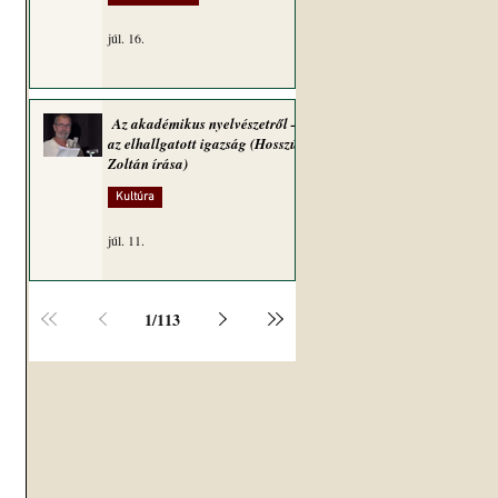
júl. 16.
Az akadémikus nyelvészetről –
az elhallgatott igazság (Hosszú
Zoltán írása)
Kultúra
júl. 11.
1
/
113