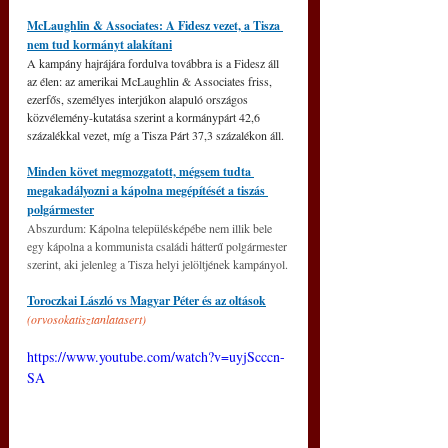
McLaughlin & Associates: A Fidesz vezet, a Tisza 
nem tud kormányt alakítani
A kampány hajrájára fordulva továbbra is a Fidesz áll 
az élen: az amerikai McLaughlin & Associates friss, 
ezerfős, személyes interjúkon alapuló országos 
közvélemény-kutatása szerint a kormánypárt 42,6 
százalékkal vezet, míg a Tisza Párt 37,3 százalékon áll.
Minden követ megmozgatott, mégsem tudta 
megakadályozni a kápolna megépítését a tiszás 
polgármester
Abszurdum: Kápolna településképébe nem illik bele 
egy kápolna a kommunista családi hátterű polgármester 
szerint, aki jelenleg a Tisza helyi jelöltjének kampányol.
Toroczkai László vs Magyar Péter és az oltások
(
orvosokatisztanlatasert)
https://www.youtube.com/watch?v=uyjScccn-
SA