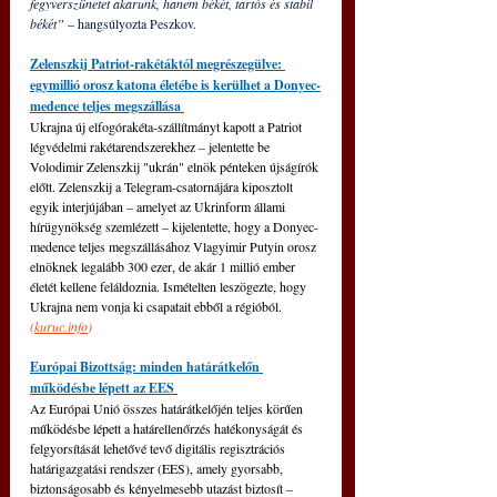
fegyverszünetet akarunk, hanem békét, tartós és stabil 
békét”
 – hangsúlyozta Peszkov.
Zelenszkij Patriot-rakétáktól megrészegülve: 
egymillió orosz katona életébe is kerülhet a Donyec-
medence teljes megszállása 
Ukrajna új elfogórakéta-szállítmányt kapott a Patriot 
légvédelmi rakétarendszerekhez 
–
 jelentette be 
Volodimir Zelenszkij "ukrán" elnök pénteken újságírók 
előtt. Zelenszkij a Telegram-csatornájára kiposztolt 
egyik interjújában 
–
 amelyet az Ukrinform állami 
hírügynökség szemlézett 
–
 kijelentette, hogy a Donyec-
medence teljes megszállásához Vlagyimir Putyin orosz 
elnöknek legalább 300 ezer, de akár 1 millió ember 
életét kellene feláldoznia. Ismételten leszögezte, hogy 
Ukrajna nem vonja ki csapatait ebből a régióból. 
(
kuruc.info
)
Európai Bizottság: minden határátkelőn 
működésbe lépett az EES 
Az Európai Unió összes határátkelőjén teljes körűen 
működésbe lépett a határellenőrzés hatékonyságát és 
felgyorsítását lehetővé tevő digitális regisztrációs 
határigazgatási rendszer (EES), amely gyorsabb, 
biztonságosabb és kényelmesebb utazást biztosít 
–