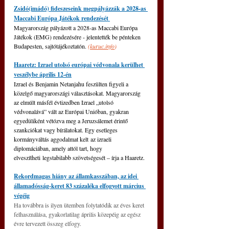
Zsidó(imádó) fideszeseink megpályázzák a 2028-as 
Maccabi Európa Játékok rendezését 
Magyarország pályázott a 2028-as Maccabi Európa 
Játékok (EMG) rendezésére - jelentették be pénteken 
Budapesten, sajtótájékoztatón. 
(
kuruc.info
)
Haaretz: Izrael utolsó európai védvonala kerülhet 
veszélybe április 12-én
Izrael és Benjamin Netanjahu feszülten figyeli a 
közelgő magyarországi választásokat. Magyarország 
az elmúlt másfél évtizedben Izrael „utolsó 
védvonalává” vált az Európai Unióban, gyakran 
egyedüliként vétózva meg a Jeruzsálemet érintő 
szankciókat vagy bírálatokat. Egy esetleges 
kormányváltás aggodalmat kelt az izraeli 
diplomáciában, amely attól tart, hogy 
elveszítheti legstabilabb szövetségesét ‒ írja a Haaretz.
Rekordmagas hiány az államkasszában, az idei 
államadósság-keret 83 százaléka elfogyott március 
végéig
Ha továbbra is ilyen ütemben folytatódik az éves keret 
felhasználása, gyakorlatilag április közepéig az egész 
évre tervezett összeg elfogy.