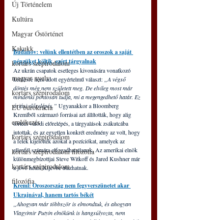
Új Történelem
Kultúra
Magyar Őstörténet
Kakukk
Budanov: velünk ellentétben az oroszok a saját 
pénzüket költik, ezért tárgyalnak
kortárs szépirodalom
Az ukrán csapatok esetleges kivonására vonatkozó 
magyar nyelv
kérdésre nem adott egyértelmű választ:
 „A végső 
döntés még nem született meg. De elvileg most már 
kortárs szépirodalom
mindenki pontosan tudja, mi a megengedhető határ. Ez 
óriási előrelépés.” 
Ugyanakkor a Bloomberg 
EU bürokrácia
Kremlből származó forrásai azt állították, hogy alig 
emlékezés
történt valódi előrelépés, a tárgyalások zsákutcába 
jutottak, és az egyetlen konkrét eredmény az volt, hogy 
kortárs szépirodalom
a felek kijelölték azokat a pozíciókat, amelyek az 
ellenfél számára elfogadhatatlanok. Az amerikai elnök 
kortárs szépirodalom filozófia
különmegbízottjai Steve Witkoff és Jared Kushner már 
kortárs szépirodalom
a jövő héten Kijevbe utazhatnak.
filozófia
Kreml: Oroszország nem fegyverszünetet akar 
Ukrajnával, hanem tartós békét
„Ahogyan már többször is elmondtuk, és ahogyan 
Vlagyimir Putyin elnökünk is hangsúlyozta, nem 