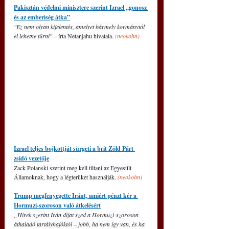
Pakisztán védelmi minisztere szerint Izrael „gonosz 
és az emberiség átka”
"Ez nem olyan kijelentés, amelyet bármely kormánytól 
el lehetne tűrni" 
‒
 írta Netanjahu hivatala. 
(neokohn)
Izrael teljes bojkottját sürgeti a brit Zöld Párt 
zsidó vezetője
Zack Polanski szerint meg kell tiltani az Egyesült 
Államoknak, hogy a légterüket használják. 
(neokohn)
Trump megfenyegette Iránt, amiért pénzt kér a 
Hormuzi-szoroson való átkelésért
„Hírek szerint Irán díjat szed a Hormuzi-szoroson 
áthaladó tartályhajóktól – jobb, ha nem így van, és ha 