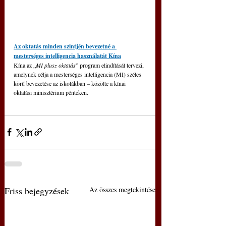
Az oktatás minden szintjén bevezetné a 
mesterséges intelligencia használatát Kína
Kína az „
MI plusz oktatás
” program elindítását tervezi, 
amelynek célja a mesterséges intelligencia (MI) széles 
körű bevezetése az iskolákban – közölte a kínai 
oktatási minisztérium pénteken.
Friss bejegyzések
Az összes megtekintése