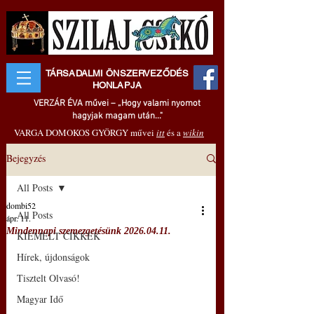
TÁRSADALMI ÖNSZERVEZŐDÉS
HONLAPJA
VERZÁR ÉVA művei – „Hogy valami nyomot
hagyjak magam után..."
VARGA DOMOKOS GYÖRGY művei
itt
és a
wikin
Bejegyzés
All Posts
dombi52
All Posts
ápr. 11.
Mindennapi szemezgetésünk 2026.04.11.
KIEMELT CIKKEK
Hírek, újdonságok
Tisztelt Olvasó!
Magyar Idő