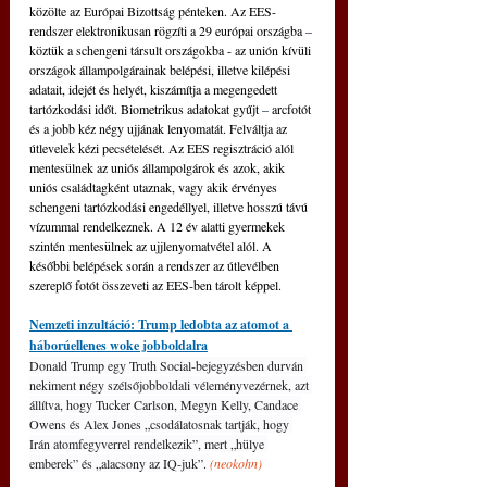
közölte az Európai Bizottság pénteken. Az EES-
rendszer elektronikusan rögzíti a 29 európai országba 
–
köztük a schengeni társult országokba - az unión kívüli 
országok állampolgárainak belépési, illetve kilépési 
adatait, idejét és helyét, kiszámítja a megengedett 
tartózkodási időt. Biometrikus adatokat gyűjt 
–
 arcfotót 
és a jobb kéz négy ujjának lenyomatát. Felváltja az 
útlevelek kézi pecsételését. Az EES regisztráció alól 
mentesülnek az uniós állampolgárok és azok, akik 
uniós családtagként utaznak, vagy akik érvényes 
schengeni tartózkodási engedéllyel, illetve hosszú távú 
vízummal rendelkeznek. A 12 év alatti gyermekek 
szintén mentesülnek az ujjlenyomatvétel alól. A 
későbbi belépések során a rendszer az útlevélben 
szereplő fotót összeveti az EES-ben tárolt képpel. 
Nemzeti inzultáció: Trump ledobta az atomot a 
háborúellenes woke jobboldalra
Donald Trump egy Truth Social-bejegyzésben durván 
nekiment négy szélsőjobboldali véleményvezérnek, azt 
állítva, hogy Tucker Carlson, Megyn Kelly, Candace 
Owens és Alex Jones „csodálatosnak tartják, hogy 
Irán atomfegyverrel rendelkezik”, mert „hülye 
emberek” és „alacsony az IQ-juk”. 
(neokohn)