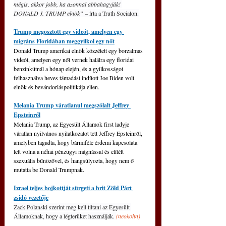
mégis, akkor jobb, ha azonnal abbahagyják! 
DONALD J. TRUMP elnök” 
– írta a Truth Socialon.
Trump megosztott egy videót, amelyen egy 
migráns Floridában meggyilkol egy nőt
Donald Trump amerikai elnök közzétett egy borzalmas 
videót, amelyen egy nőt vernek halálra egy floridai 
benzinkútnál a hónap elején, és a gyilkosságot 
felhasználva heves támadást indított Joe Biden volt 
elnök és bevándorláspolitikája ellen.
Melania Trump váratlanul megszólalt Jeffrey 
Epsteinről
Melania Trump, az Egyesült Államok first ladyje 
váratlan nyilvános nyilatkozatot tett Jeffrey Epsteinről, 
amelyben tagadta, hogy bármiféle érdemi kapcsolata 
lett volna a néhai pénzügyi mágnással és elítélt 
szexuális bűnözővel, és hangsúlyozta, hogy nem ő 
mutatta be Donald Trumpnak.
Izrael teljes bojkottját sürgeti a brit Zöld Párt 
zsidó vezetője
Zack Polanski szerint meg kell tiltani az Egyesült 
Államoknak, hogy a légterüket használják. 
(neokohn)