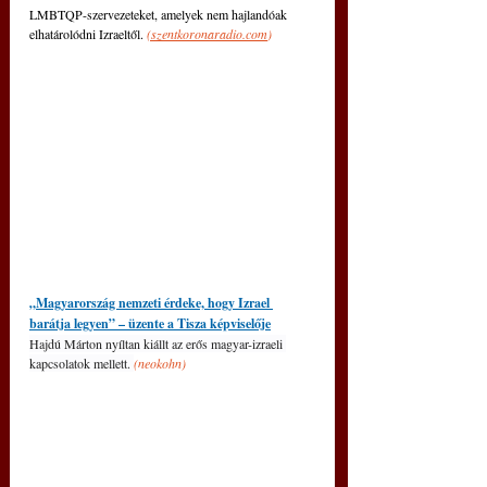
LMBTQP-szervezeteket, amelyek nem hajlandóak 
elhatárolódni Izraeltől. 
(
szentkoronaradio.com
)
„Magyarország nemzeti érdeke, hogy Izrael 
barátja legyen” – üzente a Tisza képviselője
Hajdú Márton nyíltan kiállt az erős magyar-izraeli 
kapcsolatok mellett. 
(neokohn)