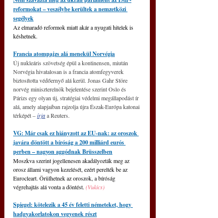
reformokat – veszélybe kerültek a nemzetközi 
segélyek
Az elmaradó reformok miatt akár a nyugati hitelek is 
késhetnek.
Francia atompajzs alá menekül Norvégia
Új nukleáris szövetség épül a kontinensen, miután 
Norvégia hivatalosan is a francia atomfegyverek 
biztosította védőernyő alá kerül. Jonas Gahr Störe 
norvég miniszterelnök bejelentése szerint Oslo és 
Párizs egy olyan új, stratégiai védelmi megállapodást ír 
alá, amely alapjaiban rajzolja újra Észak-Európa katonai 
térképét – 
írja
 a Reuters.
VG: Már csak ez hiányzott az EU-nak: az oroszok 
javára döntött a bíróság a 200 milliárd eurós 
perben – nagyon aggódnak Brüsszelben
Moszkva szerint jogellenesen akadályozták meg az 
orosz állami vagyon kezelését, ezért perelték be az 
Eurocleart. Örülhetnek az oroszok, a bíróság 
végrehajtás alá vonta a döntést. 
(Vukics)
Spiegel: kötelezik a 45 év feletti németeket, hogy 
hadgyakorlatokon vegyenek részt