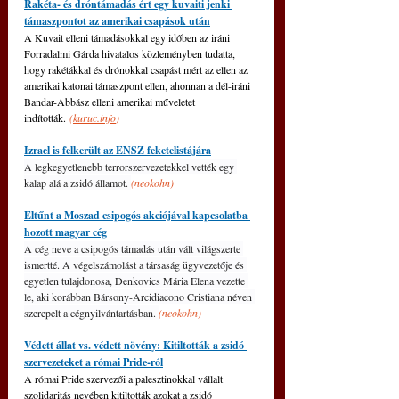
Rakéta- és dróntámadás ért egy kuvaiti jenki 
támaszpontot az amerikai csapások után
A Kuvait elleni támadásokkal egy időben az iráni 
Forradalmi Gárda hivatalos közleményben tudatta, 
hogy rakétákkal és drónokkal csapást mért az ellen az 
amerikai katonai támaszpont ellen, ahonnan a dél-iráni 
Bandar-Abbász elleni amerikai műveletet 
indították. 
(
kuruc.info
)
Izrael is felkerült az ENSZ feketelistájára
A legkegyetlenebb terrorszervezetekkel vették egy 
kalap alá a zsidó államot. 
(neokohn)
Eltűnt a Moszad csipogós akciójával kapcsolatba 
hozott magyar cég
A cég neve a csipogós támadás után vált világszerte 
ismertté. A végelszámolást a társaság ügyvezetője és 
egyetlen tulajdonosa, Denkovics Mária Elena vezette 
le, aki korábban Bársony-Arcidiacono Cristiana néven 
szerepelt a cégnyilvántartásban. 
(neokohn)
Védett állat vs. védett növény: Kitiltották a zsidó 
szervezeteket a római Pride-ról
A római Pride szervezői a palesztinokkal vállalt 
szolidaritás nevében kitiltották azokat a zsidó 