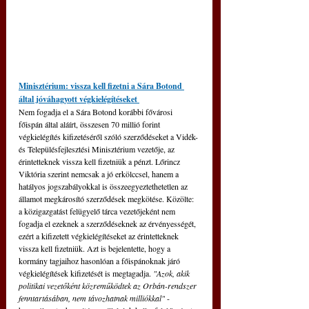
Minisztérium: vissza kell fizetni a Sára Botond 
által jóváhagyott végkielégítéseket 
Nem fogadja el a Sára Botond korábbi fővárosi 
főispán által aláírt, összesen 70 millió forint 
végkielégítés kifizetéséről szóló szerződéseket a Vidék- 
és Településfejlesztési Minisztérium vezetője, az 
érintetteknek vissza kell fizetniük a pénzt. Lőrincz 
Viktória szerint nemcsak a jó erkölccsel, hanem a 
hatályos jogszabályokkal is összeegyeztethetetlen az 
államot megkárosító szerződések megkötése. Közölte: 
a közigazgatást felügyelő tárca vezetőjeként nem 
fogadja el ezeknek a szerződéseknek az érvényességét, 
ezért a kifizetett végkielégítéseket az érintetteknek 
vissza kell fizetniük. Azt is bejelentette, hogy a 
kormány tagjaihoz hasonlóan a főispánoknak járó 
végkielégítések kifizetését is megtagadja. 
"Azok, akik 
politikai vezetőként közreműködtek az Orbán-rendszer 
fenntartásában, nem távozhatnak milliókkal"
 - 