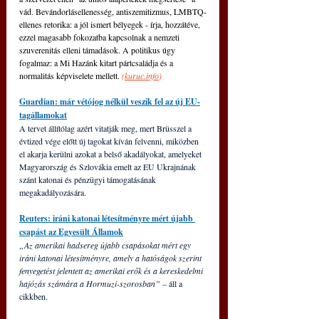
vád. Bevándorlásellenesség, antiszemitizmus, LMBTQ-
ellenes retorika: a jól ismert bélyegek - írja, hozzátéve, 
ezzel magasabb fokozatba kapcsolnak a nemzeti 
szuverenitás elleni támadások. A politikus úgy 
fogalmaz: a Mi Hazánk kitart pártcsaládja és a 
normalitás képviselete mellett. 
(
kuruc.info
)
Guardian: már vétójog nélkül veszik fel az új EU-
tagállamokat
A tervet állítólag azért vitatják meg, mert Brüsszel a 
évtized vége előtt új tagokat kíván felvenni, miközben 
el akarja kerülni azokat a belső akadályokat, amelyeket 
Magyarország és Szlovákia emelt az EU Ukrajnának 
szánt katonai és pénzügyi támogatásának 
megakadályozására.
Reuters: iráni katonai létesítményre mért újabb 
csapást az Egyesült Államok
„Az amerikai hadsereg újabb csapásokat mért egy 
iráni katonai létesítményre, amely a hatóságok szerint 
fenyegetést jelentett az amerikai erők és a kereskedelmi 
hajózás számára a Hormuzi-szorosban” 
– áll a 
cikkben.