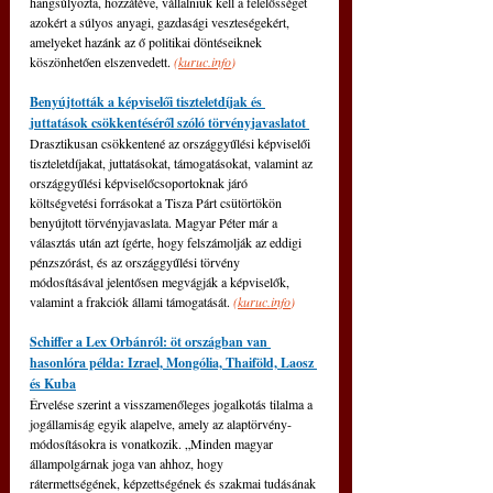
hangsúlyozta, hozzátéve, vállalniuk kell a felelősséget 
azokért a súlyos anyagi, gazdasági veszteségekért, 
amelyeket hazánk az ő politikai döntéseiknek 
köszönhetően elszenvedett. 
(
kuruc.info
)
Benyújtották a képviselői tiszteletdíjak és 
juttatások csökkentéséről szóló törvényjavaslatot 
Drasztikusan csökkentené az országgyűlési képviselői 
tiszteletdíjakat, juttatásokat, támogatásokat, valamint az 
országgyűlési képviselőcsoportoknak járó 
költségvetési forrásokat a Tisza Párt csütörtökön 
benyújtott törvényjavaslata. Magyar Péter már a 
választás után azt ígérte, hogy felszámolják az eddigi 
pénzszórást, és az országgyűlési törvény 
módosításával jelentősen megvágják a képviselők, 
valamint a frakciók állami támogatását. 
(
kuruc.info
)
Schiffer a Lex Orbánról: öt országban van 
hasonlóra példa: Izrael, Mongólia, Thaiföld, Laosz 
és Kuba
Érvelése szerint a visszamenőleges jogalkotás tilalma a 
jogállamiság egyik alapelve, amely az alaptörvény-
módosításokra is vonatkozik. „Minden magyar 
állampolgárnak joga van ahhoz, hogy 
rátermettségének, képzettségének és szakmai tudásának 