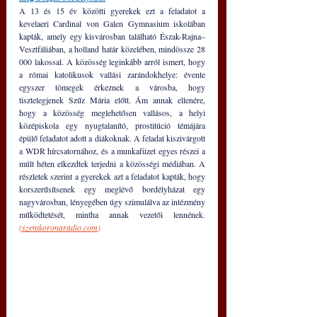
A 13 és 15 év közötti gyerekek ezt a feladatot a 
kevelaeri Cardinal von Galen Gymnasium iskolában 
kapták, amely egy kisvárosban található Észak-Rajna–
Vesztfáliában, a holland határ közelében, mindössze 28 
000 lakossal. A közösség leginkább arról ismert, hogy 
a római katolikusok vallási zarándokhelye: évente 
egyszer tömegek érkeznek a városba, hogy 
tisztelegjenek Szűz Mária előtt. Ám annak ellenére, 
hogy a közösség meglehetősen vallásos, a helyi 
középiskola egy nyugtalanító, prostitúció témájára 
épülő feladatot adott a diákoknak. A feladat kiszivárgott 
a WDR hírcsatornához, és a munkafüzet egyes részei a 
múlt héten elkezdtek terjedni a közösségi médiában. A 
részletek szerint a gyerekek azt a feladatot kapták, hogy 
korszerűsítsenek egy meglévő bordélyházat egy 
nagyvárosban, lényegében úgy szimulálva az intézmény 
működtetését, mintha annak vezetői lennének. 
(
szentkoronaradio.com
)