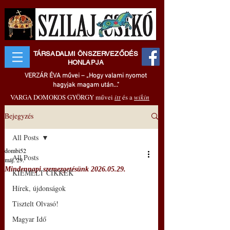
TÁRSADALMI ÖNSZERVEZŐDÉS
HONLAPJA
VERZÁR ÉVA művei – „Hogy valami nyomot
hagyjak magam után..."
VARGA DOMOKOS GYÖRGY művei
itt
és a
wikin
Bejegyzés
All Posts
dombi52
All Posts
máj. 29.
Mindennapi szemezgetésünk 2026.05.29.
KIEMELT CIKKEK
Hírek, újdonságok
Tisztelt Olvasó!
Magyar Idő