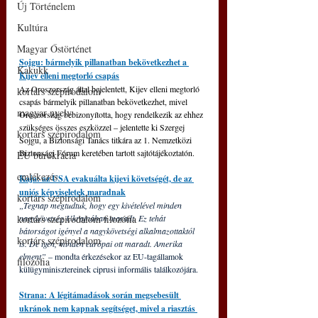
Új Történelem
Kultúra
Magyar Őstörténet
Sojgu: bármelyik pillanatban bekövetkezhet a 
Kakukk
Kijev elleni megtorló csapás
Az Oroszország által bejelentett, Kijev elleni megtorló 
kortárs szépirodalom
csapás bármelyik pillanatban bekövetkezhet, mivel 
magyar nyelv
Oroszország bebizonyította, hogy rendelkezik az ehhez 
szükséges összes eszközzel – jelentette ki Szergej 
kortárs szépirodalom
Sojgu, a Biztonsági Tanács titkára az 1. Nemzetközi 
Biztonsági Fórum keretében tartott sajtótájékoztatón.
EU bürokrácia
emlékezés
Kaja: az USA evakuálta kijevi követségét, de az 
uniós képviseletek maradnak
kortárs szépirodalom
„Tegnap megtudtuk, hogy egy kivételével minden 
kortárs szépirodalom filozófia
nagykövetség Ukrajnában maradt. Ez tehát 
bátorságot igényel a nagykövetségi alkalmazottaktól 
kortárs szépirodalom
is. De igen, minden európai ott maradt. Amerika 
elment” 
– mondta érkezésekor az EU-tagállamok 
filozófia
külügyminisztereinek ciprusi informális találkozójára.
Strana: A légitámadások során megsebesült 
ukránok nem kapnak segítséget, mivel a riasztás 