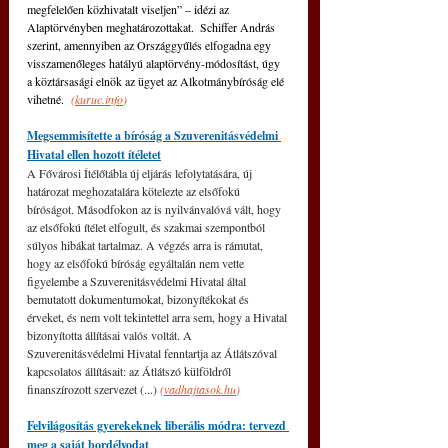
megfelelően közhivatalt viseljen” – idézi az 
Alaptörvényben meghatározottakat.  Schiffer András 
szerint, amennyiben az Országgyűlés elfogadna egy 
visszamenőleges hatályú alaptörvény-módosítást, úgy 
a köztársasági elnök az ügyet az Alkotmánybíróság elé 
vihetné.  
(
kuruc.info
) 
Megsemmisítette a bíróság a Szuverenitásvédelmi 
Hivatal ellen hozott ítéletet
A Fővárosi Ítélőtábla új eljárás lefolytatására, új 
határozat meghozatalára kötelezte az elsőfokú 
bíróságot. Másodfokon az is nyilvánvalóvá vált, hogy 
az elsőfokú ítélet elfogult, és szakmai szempontból 
súlyos hibákat tartalmaz. A végzés arra is rámutat, 
hogy az elsőfokú bíróság egyáltalán nem vette 
figyelembe a Szuverenitásvédelmi Hivatal által 
bemutatott dokumentumokat, bizonyítékokat és 
érveket, és nem volt tekintettel arra sem, hogy a Hivatal 
bizonyította állításai valós voltát. A 
Szuverenitásvédelmi Hivatal fenntartja az Átlátszóval 
kapcsolatos állításait: az Átlátszó külföldről 
finanszírozott szervezet (...) 
(
vadhajtasok.hu
)
Felvilágosítás gyerekeknek liberális módra: tervezd 
meg a saját bordélyodat