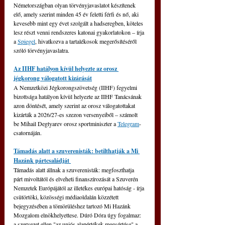
Németországban olyan törvényjavaslatot készítenek 
elő, amely szerint minden 45 év feletti férfi és nő, aki 
kevesebb mint egy évet szolgált a hadseregben, köteles 
lesz részt venni rendszeres katonai gyakorlatokon – írja 
a 
Spiegel
, hivatkozva a tartalékosok megerősítéséről 
szóló törvényjavaslatra.
Az IIHF hatályon kívül helyezte az orosz 
jégkorong válogatott kizárását
A Nemzetközi Jégkorongszövetség (IIHF) fegyelmi 
bizottsága hatályon kívül helyezte az IIHF Tanácsának 
azon döntését, amely szerint az orosz válogatottakat 
kizárták a 2026/27-es szezon versenyeiből – számolt 
be Mihail Degtyarev orosz sportminiszter a 
Telegram
-
csatornáján.
Támadás alatt a szuverenisták: betilthatják a Mi 
Hazánk pártcsaládját 
Támadás alatt állnak a szuverenisták: megfoszthatja 
párt mivoltától és elveheti finanszírozását a Szuverén 
Nemzetek Európájától az illetékes európai hatóság - írja 
csütörtöki, közösségi médiaoldalán közzétett 
bejegyzésében a tömörüléshez tartozó Mi Hazánk 
Mozgalom elnökhelyettese. Dúró Dóra úgy fogalmaz: 
a szervezet ellen "az uniós alapértékek megsértése" a 