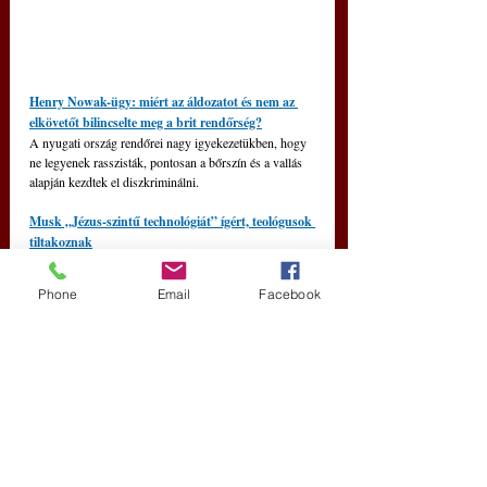
Henry Nowak-ügy: miért az áldozatot és nem az 
elkövetőt bilincselte meg a brit rendőrség?
A nyugati ország rendőrei nagy igyekezetükben, hogy 
ne legyenek rasszisták, pontosan a bőrszín és a vallás 
alapján kezdtek el diszkriminálni.
Musk „Jézus-szintű technológiát” ígért, teológusok 
tiltakoznak
„Jézus-szintű technológiai” csodákat ígért Elon Musk, 
a tech-milliárdos szerint hamarosan emberfeletti 
Phone
Email
Facebook
képességek birtokába juthat bárki, akár csodákra is 
képessé válhatunk. A döbbenetes kijelentést 
teológusok vitatják, mondván az ember még rendkívüli 
tudás bitokában sem válhat istenné. 
(
hetek.hu
)