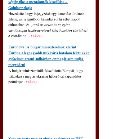
végéig tilos a mentőautók kiszállása – 
Golubovszkaja
Hozzátette, hogy bejegyzését egy ismerőse története 
ihlette, aki a legutóbbi támadás során sebet kapott 
otthonában, és 
„csak az orvos és az egész 
mentőcsapat lelkiismeretének köszönhetően élte túl ezt 
a rémálmot”
. 
(Vukics)
Euronews: A bolgár miniszterelnök szerint 
Európa a legnagyobb nukleáris hatalom felett akar 
győzelmet aratni, miközben önmagát sem tudja 
megvédeni
A bolgár miniszterelnök felszólította Európát, hogy 
változtassa meg az ukrajnai háborúval kapcsolatos 
politikáját. 
(Vukics)
Nem szavazta meg az ukrán parlament az IMF-