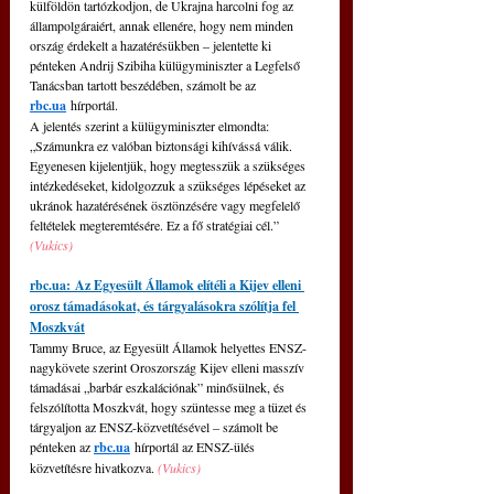
külföldön tartózkodjon, de Ukrajna harcolni fog az 
állampolgáraiért, annak ellenére, hogy nem minden 
ország érdekelt a hazatérésükben – jelentette ki 
pénteken Andrij Szibiha külügyminiszter a Legfelső 
Tanácsban tartott beszédében, számolt be az 
rbc.ua
 hírportál.
A jelentés szerint a külügyminiszter elmondta: 
„Számunkra ez valóban biztonsági kihívássá válik. 
Egyenesen kijelentjük, hogy megtesszük a szükséges 
intézkedéseket, kidolgozzuk a szükséges lépéseket az 
ukránok hazatérésének ösztönzésére vagy megfelelő 
feltételek megteremtésére. Ez a fő stratégiai cél.” 
(Vukics)
rbc.ua
: Az Egyesült Államok elítéli a Kijev elleni 
orosz támadásokat, és tárgyalásokra szólítja fel 
Moszkvát
Tammy Bruce, az Egyesült Államok helyettes ENSZ-
nagykövete szerint Oroszország Kijev elleni masszív 
támadásai „barbár eszkalációnak” minősülnek, és 
felszólította Moszkvát, hogy szüntesse meg a tüzet és 
tárgyaljon az ENSZ-közvetítésével – számolt be 
pénteken az 
rbc.ua
 hírportál az ENSZ-ülés 
közvetítésre hivatkozva. 
(Vukics)