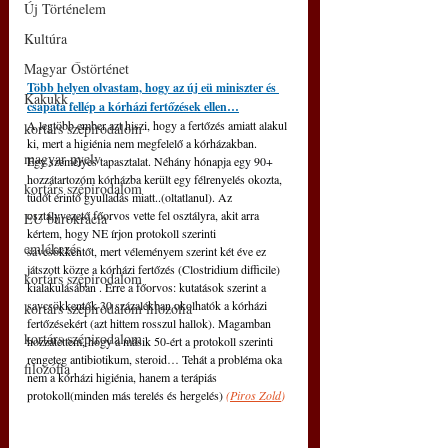
Új Történelem
Kultúra
Magyar Őstörténet
Több helyen olvastam, hogy az új eü miniszter és 
Kakukk
csapata fellép a kórházi fertőzések ellen…
A legtöbb ember azt hiszi, hogy a fertőzés amiatt alakul 
kortárs szépirodalom
ki, mert a higiénia nem megfelelő a kórházakban.
magyar nyelv
Egy személyes tapasztalat. Néhány hónapja egy 90+ 
hozzátartozóm kórházba került egy félrenyelés okozta, 
kortárs szépirodalom
tüdőt érintő gyulladás miatt..(oltatlanul). Az 
osztályvezető főorvos vette fel osztályra, akit arra 
EU bürokrácia
kértem, hogy NE írjon protokoll szerinti 
emlékezés
savcsökkentőt, mert véleményem szerint két éve ez 
játszott közre a kórházi fertőzés (Clostridium difficile) 
kortárs szépirodalom
kialakulásában . Erre a főorvos: kutatások szerint a 
savcsökkentők 30 százalékban okolhatók a kórházi 
kortárs szépirodalom filozófia
fertőzésekért (azt hittem rosszul hallok). Magamban 
kortárs szépirodalom
hozzátettem, hogy a másik 50-ért a protokoll szerinti 
rengeteg antibiotikum, steroid… Tehát a probléma oka 
filozófia
nem a kórházi higiénia, hanem a terápiás 
protokoll(minden más terelés és hergelés) 
(
Piros Zold
)