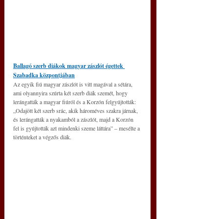
Ballagó szerb diákok magyar zászlót égettek 
Szabadka központjában
Az egyik fiú magyar zászlót is vitt magával a sétára, 
ami olyannyira szúrta két szerb diák szemét, hogy 
lerángatták a magyar fiúról és a Korzón felgyújtották: 
„Odajött két szerb srác, akik hároméves szakra járnak, 
és lerángatták a nyakamból a zászlót, majd a Korzón 
fel is gyújtották azt mindenki szeme láttára” – mesélte a 
történteket a végzős diák.