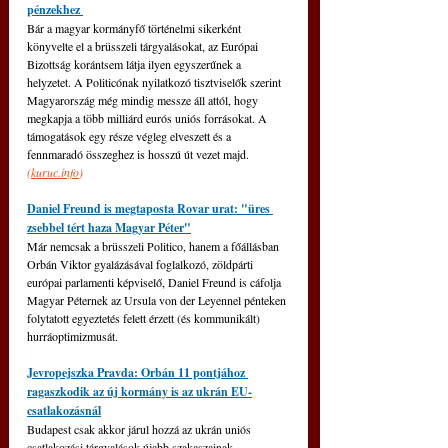
pénzekhez 
Bár a magyar kormányfő történelmi sikerként 
könyvelte el a brüsszeli tárgyalásokat, az Európai 
Bizottság korántsem látja ilyen egyszerűnek a 
helyzetet. A Politicónak nyilatkozó tisztviselők szerint 
Magyarország még mindig messze áll attól, hogy 
megkapja a több milliárd eurós uniós forrásokat. A 
támogatások egy része végleg elveszett és a 
fennmaradó összeghez is hosszú út vezet majd. 
(
kuruc.info
)
Daniel Freund is megtaposta Rovar urat: "üres 
zsebbel tért haza Magyar Péter"
Már nemcsak a brüsszeli Politico, hanem a főállásban 
Orbán Viktor gyalázásával foglalkozó, zöldpárti 
európai parlamenti képviselő, Daniel Freund is cáfolja 
Magyar Péternek az Ursula von der Leyennel pénteken 
folytatott egyeztetés felett érzett (és kommunikált) 
hurráoptimizmusát.
Jevropejszka Pravda: Orbán 11 pontjához 
ragaszkodik az új kormány is az ukrán EU-
csatlakozásnál
Budapest csak akkor járul hozzá az ukrán uniós 
csatlakozási tárgyalások újabb szakaszainak 