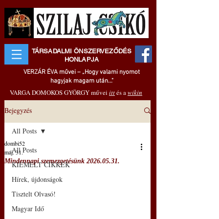
TÁRSADALMI ÖNSZERVEZŐDÉS
HONLAPJA
VERZÁR ÉVA művei – „Hogy valami nyomot
hagyjak magam után..."
VARGA DOMOKOS GYÖRGY művei
itt
és a
wikin
Bejegyzés
All Posts
dombi52
All Posts
máj. 31.
Mindennapi szemezgetésünk 2026.05.31.
KIEMELT CIKKEK
Hírek, újdonságok
Tisztelt Olvasó!
Magyar Idő