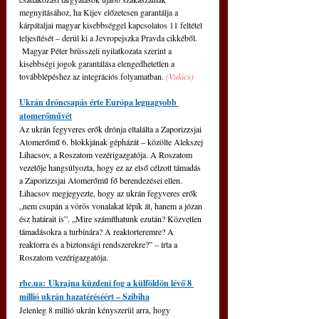
megnyitásához, ha Kijev előzetesen garantálja a 
kárpátaljai magyar kisebbséggel kapcsolatos 11 feltétel 
teljesítését – derül ki a Jevropejszka Pravda cikkéből. 
 Magyar Péter brüsszeli nyilatkozata szerint a 
kisebbségi jogok garantálása elengedhetetlen a 
továbblépéshez az integrációs folyamatban. 
(Vukics)
Ukrán dróncsapás érte Európa legnagyobb 
atomerőművét
Az ukrán fegyveres erők drónja eltalálta a Zaporizzsjai 
Atomerőmű 6. blokkjának gépházát – közölte Alekszej 
Lihacsov, a Roszatom vezérigazgatója. A Roszatom 
vezetője hangsúlyozta, hogy ez az első célzott támadás 
a Zaporizzsjai Atomerőmű fő berendezései ellen. 
Lihacsov megjegyezte, hogy az ukrán fegyveres erők 
„nem csupán a vörös vonalakat lépik át, hanem a józan 
ész határait is”. „Mire számíthatunk ezután? Közvetlen 
támadásokra a turbinára? A reaktorteremre? A 
reaktorra és a biztonsági rendszerekre?” – írta a 
Roszatom vezérigazgatója. 
rbc.ua
: Ukrajna küzdeni fog a külföldön lévő 8 
millió ukrán hazatéréséért – Szibiha
Jelenleg 8 millió ukrán kényszerül arra, hogy 