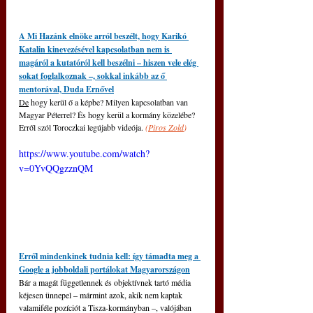
A Mi Hazánk elnöke arról beszélt, hogy Karikó 
Katalin kinevezésével kapcsolatban nem is 
magáról a kutatóról kell beszélni – hiszen vele elég 
sokat foglalkoznak –, sokkal inkább az ő 
mentorával, Duda Ernővel
De
 hogy kerül ő a képbe? Milyen kapcsolatban van 
Magyar Péterrel? És hogy kerül a kormány közelébe? 
Erről szól Toroczkai legújabb videója. 
(
Piros Zold
)
https://www.youtube.com/watch?
v=0YvQQgzznQM
Erről mindenkinek tudnia kell: így támadta meg a 
Google a jobboldali portálokat Magyarországon
Bár a magát függetlennek és objektívnek tartó média 
kéjesen ünnepel – mármint azok, akik nem kaptak 
valamiféle pozíciót a Tisza-kormányban –, valójában 