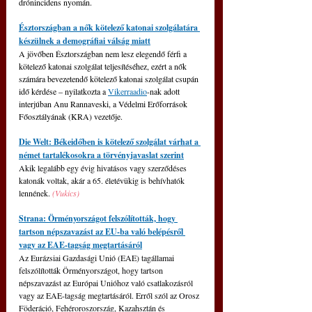
drónincidens nyomán.
Észtországban a nők kötelező katonai szolgálatára 
készülnek a demográfiai válság miatt
A jövőben Észtországban nem lesz elegendő férfi a 
kötelező katonai szolgálat teljesítéséhez, ezért a nők 
számára bevezetendő kötelező katonai szolgálat csupán 
idő kérdése – nyilatkozta a 
Vikerraadio
-nak adott 
interjúban Anu Rannaveski, a Védelmi Erőforrások 
Főosztályának (KRA) vezetője.
Die Welt: Békeidőben is kötelező szolgálat várhat a 
német tartalékosokra a törvényjavaslat szerint
Akik legalább egy évig hivatásos vagy szerződéses 
katonák voltak, akár a 65. életévükig is behívhatók 
lennének. 
(Vukics)
Strana: Örményországot felszólították, hogy 
tartson népszavazást az EU-ba való belépésről 
vagy az EAE-tagság megtartásáról
Az Eurázsiai Gazdasági Unió (EAE) tagállamai 
felszólították Örményországot, hogy tartson 
népszavazást az Európai Unióhoz való csatlakozásról 
vagy az EAE-tagság megtartásáról. Erről szól az Orosz 
Föderáció, Fehéroroszország, Kazahsztán és 