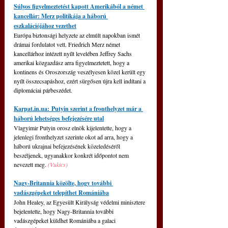
Súlyos figyelmeztetést kapott Amerikából a német 
kancellár: Merz politikája a háború 
eszkalációjához vezethet
Európa biztonsági helyzete az elmúlt napokban ismét 
drámai fordulatot vett. Friedrich Merz német 
kancellárhoz intézett nyílt levelében Jeffrey Sachs 
amerikai közgazdász arra figyelmeztetett, hogy a 
kontinens és Oroszország veszélyesen közel került egy 
nyílt összecsapáshoz, ezért sürgősen újra kell indítani a 
diplomáciai párbeszédet.
Karpat.in.ua
: Putyin szerint a fronthelyzet már a 
háború lehetséges befejezésére utal
Vlagyimir Putyin orosz elnök kijelentette, hogy a 
jelenlegi fronthelyzet szerinte okot ad arra, hogy a 
háború ukrajnai befejezésének közeledéséről 
beszéljenek, ugyanakkor konkrét időpontot nem 
nevezett meg. 
(Vukics)
Nagy-Britannia közölte, hogy további 
vadászgépeket telepíthet Romániába
John Healey, az Egyesült Királyság védelmi minisztere 
bejelentette, hogy Nagy-Britannia további 
vadászgépeket küldhet Romániába a galaci 