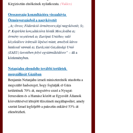
Kirgizisztán elnökeinek nyilatkozata. 
(Vukics)
Oroszország konzultációra visszahívta 
Örményországból a nagykövetét
„Az Orosz Föderáció örményországi nagykövetét, Sz. 
P. Kopirkint konzultációra hívták Moszkvába az 
örmény vezetésnek az Európai Unióhoz való 
közeledésre irányuló lépései miatt, amelyek káros 
hatással vannak az Eurázsiai Gazdasági Unió 
(EAEU) keretében folyó együttműködésre” 
– áll a 
közleményben.
Netanjahu elrendelte további területek 
megszállását Gázában
Benjamin Netanjahu izraeli miniszterelnök utasította a 
megszálló hadsereget, hogy foglalják el Gáza 
területének 70%-át, megsértve ezzel a Nyugat-
Jeruzsálem és a Hamász között az Egyesült Államok 
közvetítésével létrejött tűzszüneti megállapodást, amely 
szerint Izrael legfeljebb a palesztin enklávé 53%-át 
ellenőrizheti.