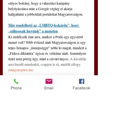
súlyos botrány, hogy a választási kampány 
befolyásolása után a Google végleg el akarja 
hallgattatni a jobboldali portálokat Magyarországon.
Már rendelhető az „LMBTQ-kokárda”, hogy 
„stílusosak legyünk” a meneten
Ki emlékszik már arra, amikor a Pride egy egyszerű 
menet volt? Több évtized alatt Magyarországon is egy 
teljes hónapos „ünnepséggé” nőtte ki magát, mindezt a 
„Fidesz-diktatúra” égisze és védelme alatt. Semmilyen 
üzlet nem pörög úgy, mint a szivárványos. 
A készítője 
arra buzdít mindenkit, csapjon le rá, mielőtt elfogy.
(
magyarjelen.hu
)
Phone
Email
Facebook